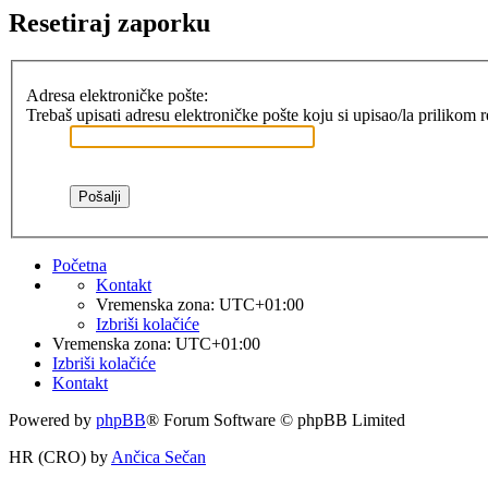
Resetiraj zaporku
Adresa elektroničke pošte:
Trebaš upisati adresu elektroničke pošte koju si upisao/la prilikom r
Početna
Kontakt
Vremenska zona:
UTC+01:00
Izbriši kolačiće
Vremenska zona:
UTC+01:00
Izbriši kolačiće
Kontakt
Powered by
phpBB
® Forum Software © phpBB Limited
HR (CRO) by
Ančica Sečan