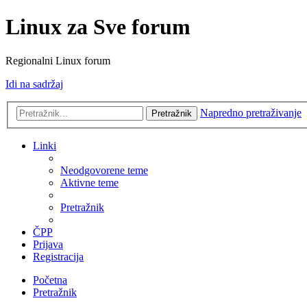
Linux za Sve forum
Regionalni Linux forum
Idi na sadržaj
Napredno pretraživanje
Pretražnik
Linki
Neodgovorene teme
Aktivne teme
Pretražnik
ČPP
Prijava
Registracija
Početna
Pretražnik