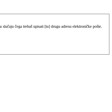
 slučaju čega trebaš upisati [tu] drugu adresu elektroničke pošte.