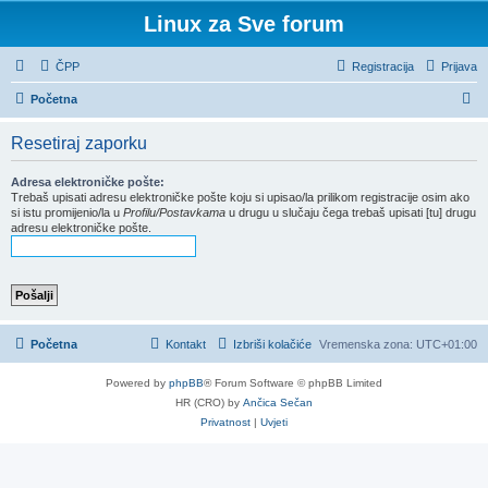
Linux za Sve forum
ČPP
Registracija
Prijava
P
Početna
r
Resetiraj zaporku
e
t
Adresa elektroničke pošte:
Trebaš upisati adresu elektroničke pošte koju si upisao/la prilikom registracije osim ako
r
si istu promijenio/la u
Profilu/Postavkama
u drugu u slučaju čega trebaš upisati [tu] drugu
adresu elektroničke pošte.
a
ž
n
i
k
Početna
Kontakt
Izbriši kolačiće
Vremenska zona:
UTC+01:00
Powered by
phpBB
® Forum Software © phpBB Limited
HR (CRO) by
Ančica Sečan
Privatnost
|
Uvjeti