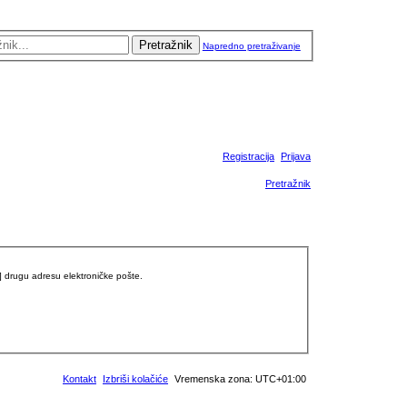
Pretražnik
Napredno pretraživanje
Registracija
Prijava
Pretražnik
] drugu adresu elektroničke pošte.
Kontakt
Izbriši kolačiće
Vremenska zona:
UTC+01:00