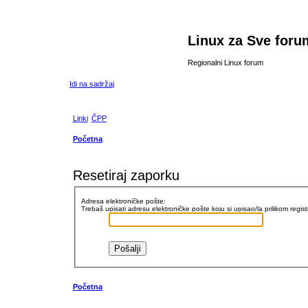
Linux za Sve foru
Regionalni Linux forum
Idi na sadržaj
Linki
ČPP
Početna
Resetiraj zaporku
Adresa elektroničke pošte:
Trebaš upisati adresu elektroničke pošte koju si upisao/la prilikom regist
Početna