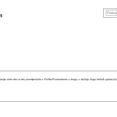
m
racije osim ako si istu promijenio/la u
Profilu/Postavkama
u drugu u slučaju čega trebaš upisati [tu