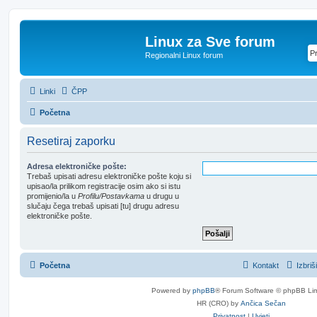
Linux za Sve forum
Regionalni Linux forum
Linki
ČPP
Početna
Resetiraj zaporku
Adresa elektroničke pošte:
Trebaš upisati adresu elektroničke pošte koju si
upisao/la prilikom registracije osim ako si istu
promijenio/la u
Profilu/Postavkama
u drugu u
slučaju čega trebaš upisati [tu] drugu adresu
elektroničke pošte.
Početna
Kontakt
Izbriš
Powered by
phpBB
® Forum Software © phpBB Lim
HR (CRO) by
Ančica Sečan
Privatnost
|
Uvjeti