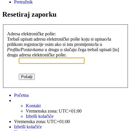
Pretražnik
Resetiraj zaporku
Adresa elektroničke pošte:
Trebaš upisati adresu elektroničke pošte koju si upisao/la
prilikom registracije osim ako si istu promijenio/la u
Profilu/Postavkama
u drugu u slučaju čega trebaš upisati [tu]
drugu adresu elektroničke pošte.
Početna
Kontakt
Vremenska zona:
UTC+01:00
Izbriši kolačiće
Vremenska zona:
UTC+01:00
Izbriši kolačiće