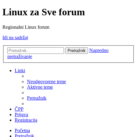
Linux za Sve forum
Regionalni Linux forum
Idi na sadržaj
Napredno
Pretražnik
pretraživanje
Linki
Neodgovorene teme
Aktivne teme
Pretražnik
ČPP
Prijava
Registracija
Početna
Pretražnik