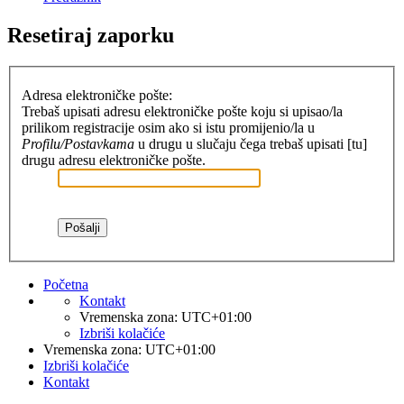
Resetiraj zaporku
Adresa elektroničke pošte:
Trebaš upisati adresu elektroničke pošte koju si upisao/la
prilikom registracije osim ako si istu promijenio/la u
Profilu/Postavkama
u drugu u slučaju čega trebaš upisati [tu]
drugu adresu elektroničke pošte.
Početna
Kontakt
Vremenska zona:
UTC+01:00
Izbriši kolačiće
Vremenska zona:
UTC+01:00
Izbriši kolačiće
Kontakt