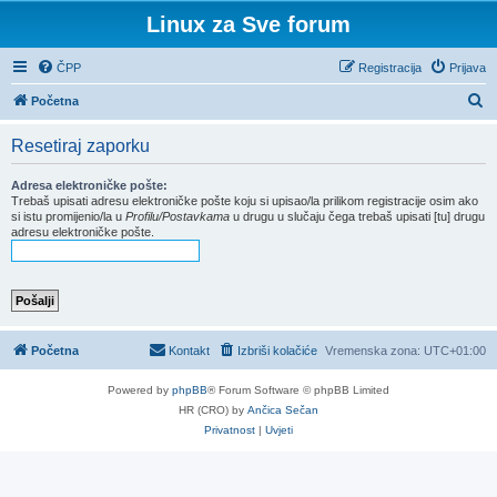
Linux za Sve forum
ČPP
Registracija
Prijava
P
Početna
r
Resetiraj zaporku
e
t
Adresa elektroničke pošte:
Trebaš upisati adresu elektroničke pošte koju si upisao/la prilikom registracije osim ako
r
si istu promijenio/la u
Profilu/Postavkama
u drugu u slučaju čega trebaš upisati [tu] drugu
adresu elektroničke pošte.
a
ž
n
i
k
Početna
Kontakt
Izbriši kolačiće
Vremenska zona:
UTC+01:00
Powered by
phpBB
® Forum Software © phpBB Limited
HR (CRO) by
Ančica Sečan
Privatnost
|
Uvjeti