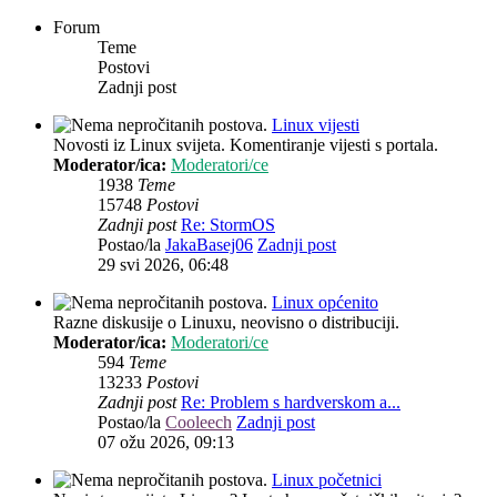
Forum
Teme
Postovi
Zadnji post
Linux vijesti
Novosti iz Linux svijeta. Komentiranje vijesti s portala.
Moderator/ica:
Moderatori/ce
1938
Teme
15748
Postovi
Zadnji post
Re: StormOS
Postao/la
JakaBasej06
Zadnji post
29 svi 2026, 06:48
Linux općenito
Razne diskusije o Linuxu, neovisno o distribuciji.
Moderator/ica:
Moderatori/ce
594
Teme
13233
Postovi
Zadnji post
Re: Problem s hardverskom a...
Postao/la
Cooleech
Zadnji post
07 ožu 2026, 09:13
Linux početnici