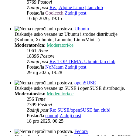
5769
Postovi
Zadnji post
Re: [Alpine Linux] fan club
Postao/la
Cooleech
Zadnji post
16 lip 2026, 19:15
Ubuntu
Diskusije usko vezane uz Ubuntu i srodne distribucije
(Kubuntu, Xubuntu, Lubuntu, LinuxMint...)
Moderator/ica:
Moderatori/ce
1061
Teme
18396
Postovi
Zadnji post
Re: TOP TEMA: Ubuntu fan club
Postao/la
NoMaam
Zadnji post
29 ruj 2025, 19:28
openSUSE
Diskusije usko vezane uz SUSE i openSUSE distribucije.
Moderator/ica:
Moderatori/ce
256
Teme
7399
Postovi
Zadnji post
Re: SUSE/openSUSE fan club!
Postao/la
pandul
Zadnji post
18 pro 2025, 00:25
Fedora