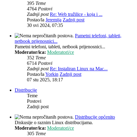
395
Teme
4764
Postovi
Zadnji post
Re: Web tražilice - koja i ...
Postao/la
Jeremija
Zadnji post
30 svi 2024, 07:35
Pametni telefoni, tableti,
netbook prijenosnici...
Pametni telefoni, tableti, netbook prijenosnici...
Moderator/ica:
Moderatori/ce
352
Teme
6714
Postovi
Zadnji post
Re: Instaliran Linux na Mac...
Postao/la
Yorkin
Zadnji post
07 stu 2025, 18:17
Distribucije
Teme
Postovi
Zadnji post
Distribucije općenito
Diskusije o raznim Linux distribucijama.
Moderator/ica:
Moderatori/ce
305
Teme