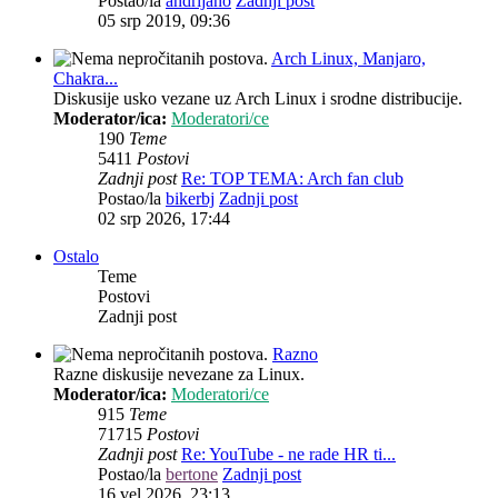
Postao/la
andrijano
Zadnji post
05 srp 2019, 09:36
Arch Linux, Manjaro,
Chakra...
Diskusije usko vezane uz Arch Linux i srodne distribucije.
Moderator/ica:
Moderatori/ce
190
Teme
5411
Postovi
Zadnji post
Re: TOP TEMA: Arch fan club
Postao/la
bikerbj
Zadnji post
02 srp 2026, 17:44
Ostalo
Teme
Postovi
Zadnji post
Razno
Razne diskusije nevezane za Linux.
Moderator/ica:
Moderatori/ce
915
Teme
71715
Postovi
Zadnji post
Re: YouTube - ne rade HR ti...
Postao/la
bertone
Zadnji post
16 vel 2026, 23:13