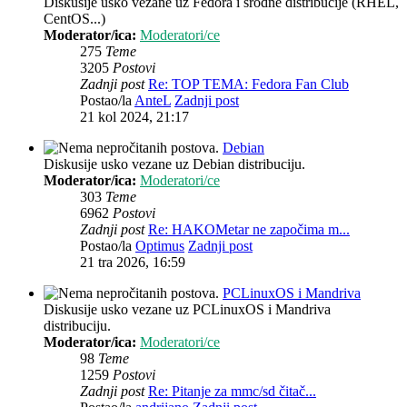
Diskusije usko vezane uz Fedora i srodne distribucije (RHEL,
CentOS...)
Moderator/ica:
Moderatori/ce
275
Teme
3205
Postovi
Zadnji post
Re: TOP TEMA: Fedora Fan Club
Postao/la
AnteL
Zadnji post
21 kol 2024, 21:17
Debian
Diskusije usko vezane uz Debian distribuciju.
Moderator/ica:
Moderatori/ce
303
Teme
6962
Postovi
Zadnji post
Re: HAKOMetar ne započima m...
Postao/la
Optimus
Zadnji post
21 tra 2026, 16:59
PCLinuxOS i Mandriva
Diskusije usko vezane uz PCLinuxOS i Mandriva
distribuciju.
Moderator/ica:
Moderatori/ce
98
Teme
1259
Postovi
Zadnji post
Re: Pitanje za mmc/sd čitač...