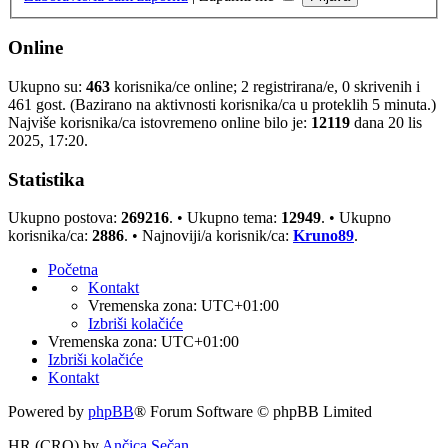
Online
Ukupno su:
463
korisnika/ce online; 2 registrirana/e, 0 skrivenih i
461 gost. (Bazirano na aktivnosti korisnika/ca u proteklih 5 minuta.)
Najviše korisnika/ca istovremeno online bilo je:
12119
dana 20 lis
2025, 17:20.
Statistika
Ukupno postova:
269216
. • Ukupno tema:
12949
. • Ukupno
korisnika/ca:
2886
. • Najnoviji/a korisnik/ca:
Kruno89
.
Početna
Kontakt
Vremenska zona:
UTC+01:00
Izbriši kolačiće
Vremenska zona:
UTC+01:00
Izbriši kolačiće
Kontakt
Powered by
phpBB
® Forum Software © phpBB Limited
HR (CRO) by
Ančica Sečan