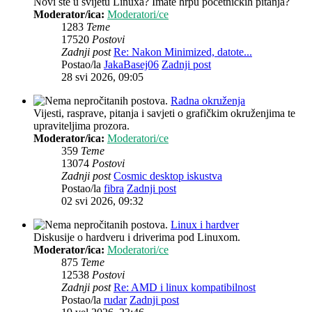
Novi ste u svijetu Linuxa? Imate hrpu početničkih pitanja?
Moderator/ica:
Moderatori/ce
1283
Teme
17520
Postovi
Zadnji post
Re: Nakon Minimized, datote...
Postao/la
JakaBasej06
Zadnji post
28 svi 2026, 09:05
Radna okruženja
Vijesti, rasprave, pitanja i savjeti o grafičkim okruženjima te
upraviteljima prozora.
Moderator/ica:
Moderatori/ce
359
Teme
13074
Postovi
Zadnji post
Cosmic desktop iskustva
Postao/la
fibra
Zadnji post
02 svi 2026, 09:32
Linux i hardver
Diskusije o hardveru i driverima pod Linuxom.
Moderator/ica:
Moderatori/ce
875
Teme
12538
Postovi
Zadnji post
Re: AMD i linux kompatibilnost
Postao/la
rudar
Zadnji post