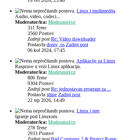
19 vel 2026, 23:46
Linux i multimedija
Audio, video, codeci...
Moderator/ica:
Moderatori/ce
311
Teme
3560
Postovi
Zadnji post
Re: Video downloader
Postao/la
domy_os
Zadnji post
06 kol 2024, 17:45
Aplikacije za Linux
Rasprave u vezi Linux aplikacija.
Moderator/ica:
Moderatori/ce
806
Teme
9304
Postovi
Zadnji post
Re: jednostavan program za ...
Postao/la
sttipe
Zadnji post
22 srp 2026, 14:49
Linux i igre
Igranje pod Linuxom.
Moderator/ica:
Moderatori/ce
278
Teme
2933
Postovi
Zadnji post
Bad Company 2 & Project Rome