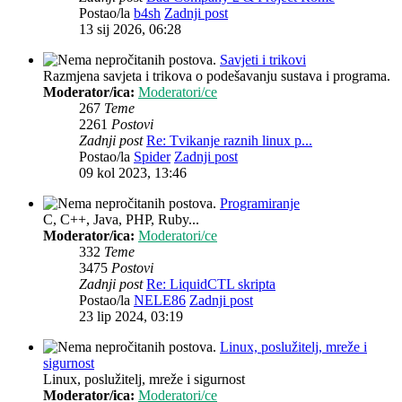
Postao/la
b4sh
Zadnji post
13 sij 2026, 06:28
Savjeti i trikovi
Razmjena savjeta i trikova o podešavanju sustava i programa.
Moderator/ica:
Moderatori/ce
267
Teme
2261
Postovi
Zadnji post
Re: Tvikanje raznih linux p...
Postao/la
Spider
Zadnji post
09 kol 2023, 13:46
Programiranje
C, C++, Java, PHP, Ruby...
Moderator/ica:
Moderatori/ce
332
Teme
3475
Postovi
Zadnji post
Re: LiquidCTL skripta
Postao/la
NELE86
Zadnji post
23 lip 2024, 03:19
Linux, poslužitelj, mreže i
sigurnost
Linux, poslužitelj, mreže i sigurnost
Moderator/ica:
Moderatori/ce