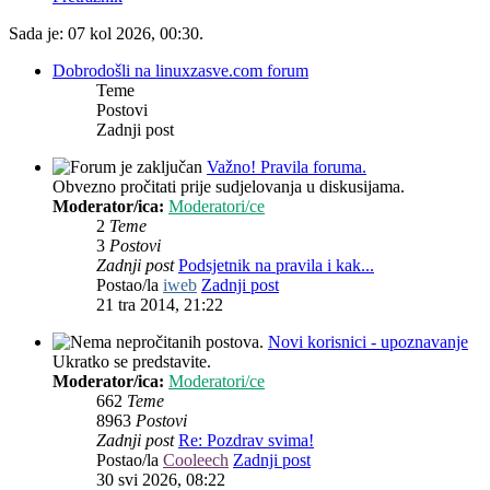
Sada je: 07 kol 2026, 00:30.
Dobrodošli na linuxzasve.com forum
Teme
Postovi
Zadnji post
Važno! Pravila foruma.
Obvezno pročitati prije sudjelovanja u diskusijama.
Moderator/ica:
Moderatori/ce
2
Teme
3
Postovi
Zadnji post
Podsjetnik na pravila i kak...
Postao/la
iweb
Zadnji post
21 tra 2014, 21:22
Novi korisnici - upoznavanje
Ukratko se predstavite.
Moderator/ica:
Moderatori/ce
662
Teme
8963
Postovi
Zadnji post
Re: Pozdrav svima!
Postao/la
Cooleech
Zadnji post
30 svi 2026, 08:22