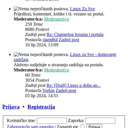
Linux Za Sve
Prijedlozi, komentari, kritike i sl. vezano uz portal.
Moderator/ica:
Moderatori/ce
259
Teme
8680
Postovi
Zadnji post
Re: Changelog foruma i portala
Postao/la
slamd64
Zadnji post
16 lip 2024, 13:09
Linux za Sve - dodavanje
sadržaja
Aktivno sudjelujte u stvaranju sadržaja na portalu.
Moderator/ica:
Moderatori/ce
60
Teme
3054
Postovi
Zadnji post
Re: [Draft] Linux u doba an...
Postao/la
Yorkin
Zadnji post
03 lip 2024, 14:51
Prijava
•
Registracija
Korisničko ime:
Zaporka:
Zaboravio/la sam zaporku
|
Zapamti me