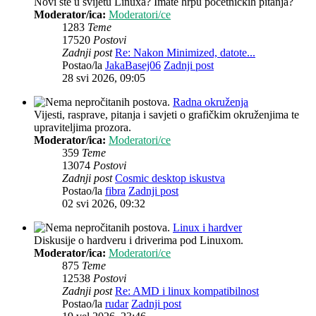
Novi ste u svijetu Linuxa? Imate hrpu početničkih pitanja?
Moderator/ica:
Moderatori/ce
1283
Teme
17520
Postovi
Zadnji post
Re: Nakon Minimized, datote...
Postao/la
JakaBasej06
Zadnji post
28 svi 2026, 09:05
Radna okruženja
Vijesti, rasprave, pitanja i savjeti o grafičkim okruženjima te
upraviteljima prozora.
Moderator/ica:
Moderatori/ce
359
Teme
13074
Postovi
Zadnji post
Cosmic desktop iskustva
Postao/la
fibra
Zadnji post
02 svi 2026, 09:32
Linux i hardver
Diskusije o hardveru i driverima pod Linuxom.
Moderator/ica:
Moderatori/ce
875
Teme
12538
Postovi
Zadnji post
Re: AMD i linux kompatibilnost
Postao/la
rudar
Zadnji post