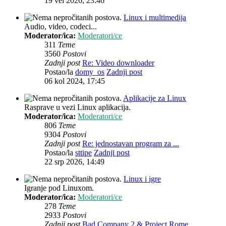
19 vel 2026, 23:46
Linux i multimedija
Audio, video, codeci...
Moderator/ica:
Moderatori/ce
311
Teme
3560
Postovi
Zadnji post
Re: Video downloader
Postao/la
domy_os
Zadnji post
06 kol 2024, 17:45
Aplikacije za Linux
Rasprave u vezi Linux aplikacija.
Moderator/ica:
Moderatori/ce
806
Teme
9304
Postovi
Zadnji post
Re: jednostavan program za ...
Postao/la
sttipe
Zadnji post
22 srp 2026, 14:49
Linux i igre
Igranje pod Linuxom.
Moderator/ica:
Moderatori/ce
278
Teme
2933
Postovi
Zadnji post
Bad Company 2 & Project Rome