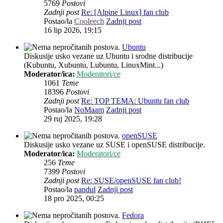
5769
Postovi
Zadnji post
Re: [Alpine Linux] fan club
Postao/la
Cooleech
Zadnji post
16 lip 2026, 19:15
Ubuntu
Diskusije usko vezane uz Ubuntu i srodne distribucije
(Kubuntu, Xubuntu, Lubuntu, LinuxMint...)
Moderator/ica:
Moderatori/ce
1061
Teme
18396
Postovi
Zadnji post
Re: TOP TEMA: Ubuntu fan club
Postao/la
NoMaam
Zadnji post
29 ruj 2025, 19:28
openSUSE
Diskusije usko vezane uz SUSE i openSUSE distribucije.
Moderator/ica:
Moderatori/ce
256
Teme
7399
Postovi
Zadnji post
Re: SUSE/openSUSE fan club!
Postao/la
pandul
Zadnji post
18 pro 2025, 00:25
Fedora