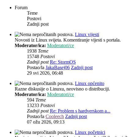
Forum
Teme
Postovi
Zadnji post
Linux vijesti
Novosti iz Linux svijeta. Komentiranje vijesti s portala.
Moderator/ica:
Moderatori/ce
1938
Teme
15748
Postovi
Zadnji post
Re: StormOS
Postao/la
JakaBasej06
Zadnji post
29 svi 2026, 06:48
Linux općenito
Razne diskusije o Linuxu, neovisno o distribuciji.
Moderator/ica:
Moderatori/ce
594
Teme
13233
Postovi
Zadnji post
Re: Problem s hardverskom a...
Postao/la
Cooleech
Zadnji post
07 ožu 2026, 09:13
Linux početnici