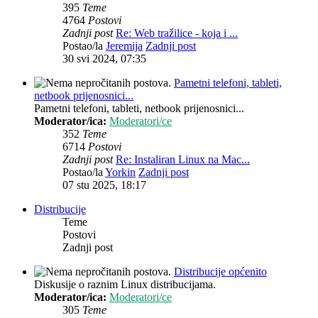
395
Teme
4764
Postovi
Zadnji post
Re: Web tražilice - koja i ...
Postao/la
Jeremija
Zadnji post
30 svi 2024, 07:35
Pametni telefoni, tableti,
netbook prijenosnici...
Pametni telefoni, tableti, netbook prijenosnici...
Moderator/ica:
Moderatori/ce
352
Teme
6714
Postovi
Zadnji post
Re: Instaliran Linux na Mac...
Postao/la
Yorkin
Zadnji post
07 stu 2025, 18:17
Distribucije
Teme
Postovi
Zadnji post
Distribucije općenito
Diskusije o raznim Linux distribucijama.
Moderator/ica:
Moderatori/ce
305
Teme