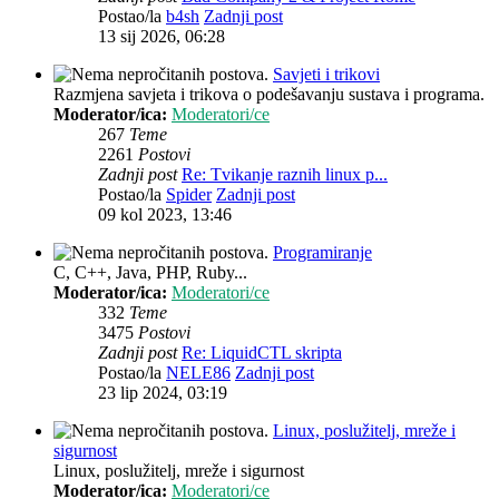
Postao/la
b4sh
Zadnji post
13 sij 2026, 06:28
Savjeti i trikovi
Razmjena savjeta i trikova o podešavanju sustava i programa.
Moderator/ica:
Moderatori/ce
267
Teme
2261
Postovi
Zadnji post
Re: Tvikanje raznih linux p...
Postao/la
Spider
Zadnji post
09 kol 2023, 13:46
Programiranje
C, C++, Java, PHP, Ruby...
Moderator/ica:
Moderatori/ce
332
Teme
3475
Postovi
Zadnji post
Re: LiquidCTL skripta
Postao/la
NELE86
Zadnji post
23 lip 2024, 03:19
Linux, poslužitelj, mreže i
sigurnost
Linux, poslužitelj, mreže i sigurnost
Moderator/ica:
Moderatori/ce