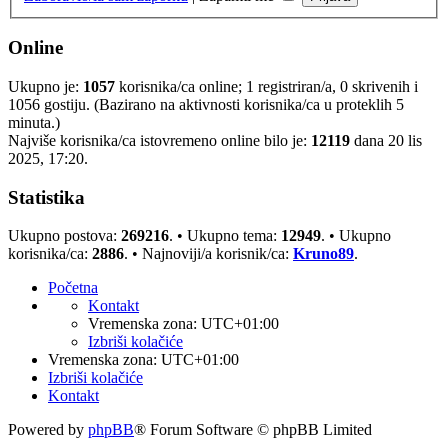
Online
Ukupno je:
1057
korisnika/ca online; 1 registriran/a, 0 skrivenih i
1056 gostiju. (Bazirano na aktivnosti korisnika/ca u proteklih 5
minuta.)
Najviše korisnika/ca istovremeno online bilo je:
12119
dana 20 lis
2025, 17:20.
Statistika
Ukupno postova:
269216
. • Ukupno tema:
12949
. • Ukupno
korisnika/ca:
2886
. • Najnoviji/a korisnik/ca:
Kruno89
.
Početna
Kontakt
Vremenska zona:
UTC+01:00
Izbriši kolačiće
Vremenska zona:
UTC+01:00
Izbriši kolačiće
Kontakt
Powered by
phpBB
® Forum Software © phpBB Limited