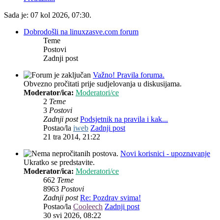
Sada je: 07 kol 2026, 07:30.
Dobrodošli na linuxzasve.com forum
Teme
Postovi
Zadnji post
Važno! Pravila foruma.
Obvezno pročitati prije sudjelovanja u diskusijama.
Moderator/ica:
Moderatori/ce
2
Teme
3
Postovi
Zadnji post
Podsjetnik na pravila i kak...
Postao/la
iweb
Zadnji post
21 tra 2014, 21:22
Novi korisnici - upoznavanje
Ukratko se predstavite.
Moderator/ica:
Moderatori/ce
662
Teme
8963
Postovi
Zadnji post
Re: Pozdrav svima!
Postao/la
Cooleech
Zadnji post
30 svi 2026, 08:22