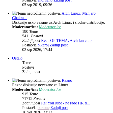
Postao/la
andrijano
Zadnji post
05 srp 2019, 09:36
Arch Linux, Manjaro,
Chakra...
Diskusije usko vezane uz Arch Linux i srodne distribucije.
Moderator/ica:
Moderatori/ce
190
Teme
5411
Postovi
Zadnji post
Re: TOP TEMA: Arch fan club
Postao/la
bikerbj
Zadnji post
02 srp 2026, 17:44
Ostalo
Teme
Postovi
Zadnji post
Razno
Razne diskusije nevezane za Linux.
Moderator/ica:
Moderatori/ce
915
Teme
71715
Postovi
Zadnji post
Re: YouTube - ne rade HR ti...
Postao/la
bertone
Zadnji post
16 vel 2026, 23:13