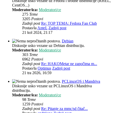
Diskusije usko vezane uz Fedora i srodne distribucije (RHEL,
CentOS...)
Moderator/ica:
Moderatori/ce
275
Teme
3205
Postovi
Zadnji post
Re: TOP TEMA: Fedora Fan Club
Postao/la
AnteL
Zadnji post
21 kol 2024, 21:17
Debian
Diskusije usko vezane uz Debian distribuciju.
Moderator/ica:
Moderatori/ce
303
Teme
6962
Postovi
Zadnji post
Re: HAKOMetar ne započima m...
Postao/la
Optimus
Zadnji post
21 tra 2026, 16:59
PCLinuxOS i Mandriva
Diskusije usko vezane uz PCLinuxOS i Mandriva
distribuciju.
Moderator/ica:
Moderatori/ce
98
Teme
1259
Postovi
Zadnji post
Re: Pitanje za mmc/sd čitač...