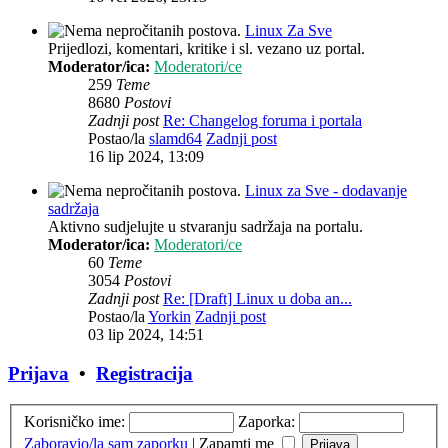
Linux Za Sve
Prijedlozi, komentari, kritike i sl. vezano uz portal.
Moderator/ica:
Moderatori/ce
259
Teme
8680
Postovi
Zadnji post
Re: Changelog foruma i portala
Postao/la
slamd64
Zadnji post
16 lip 2024, 13:09
Linux za Sve - dodavanje
sadržaja
Aktivno sudjelujte u stvaranju sadržaja na portalu.
Moderator/ica:
Moderatori/ce
60
Teme
3054
Postovi
Zadnji post
Re: [Draft] Linux u doba an...
Postao/la
Yorkin
Zadnji post
03 lip 2024, 14:51
Prijava
•
Registracija
Korisničko ime:
Zaporka:
Zaboravio/la sam zaporku
|
Zapamti me