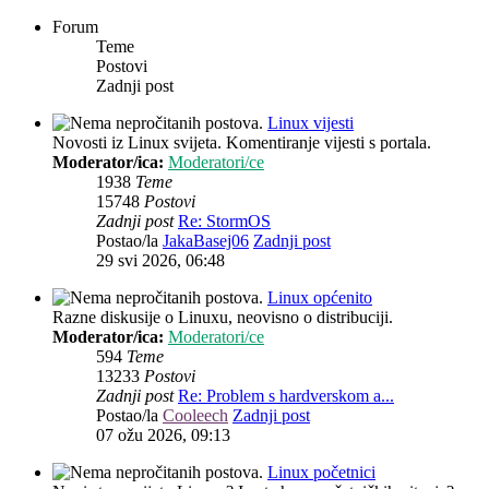
Forum
Teme
Postovi
Zadnji post
Linux vijesti
Novosti iz Linux svijeta. Komentiranje vijesti s portala.
Moderator/ica:
Moderatori/ce
1938
Teme
15748
Postovi
Zadnji post
Re: StormOS
Postao/la
JakaBasej06
Zadnji post
29 svi 2026, 06:48
Linux općenito
Razne diskusije o Linuxu, neovisno o distribuciji.
Moderator/ica:
Moderatori/ce
594
Teme
13233
Postovi
Zadnji post
Re: Problem s hardverskom a...
Postao/la
Cooleech
Zadnji post
07 ožu 2026, 09:13
Linux početnici