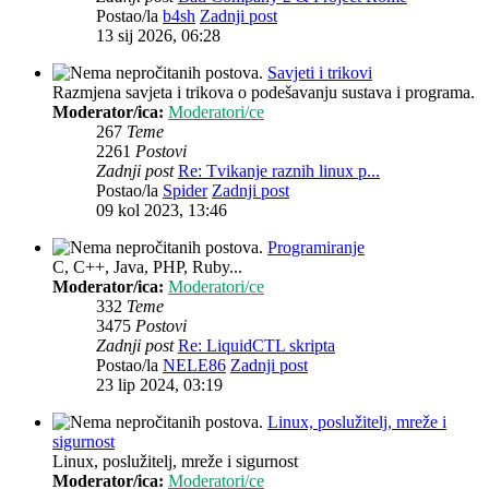
Postao/la
b4sh
Zadnji post
13 sij 2026, 06:28
Savjeti i trikovi
Razmjena savjeta i trikova o podešavanju sustava i programa.
Moderator/ica:
Moderatori/ce
267
Teme
2261
Postovi
Zadnji post
Re: Tvikanje raznih linux p...
Postao/la
Spider
Zadnji post
09 kol 2023, 13:46
Programiranje
C, C++, Java, PHP, Ruby...
Moderator/ica:
Moderatori/ce
332
Teme
3475
Postovi
Zadnji post
Re: LiquidCTL skripta
Postao/la
NELE86
Zadnji post
23 lip 2024, 03:19
Linux, poslužitelj, mreže i
sigurnost
Linux, poslužitelj, mreže i sigurnost
Moderator/ica:
Moderatori/ce