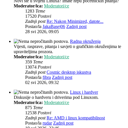
Novi ste u svijetu Linuxa? Imate hrpu početničkih pitanja?
Moderator/ica:
Moderatori/ce
1283
Teme
17520
Postovi
Zadnji post
Re: Nakon Minimized, datote...
Postao/la
JakaBasej06
Zadnji post
28 svi 2026, 09:05
Radna okruženja
Vijesti, rasprave, pitanja i savjeti o grafičkim okruženjima te
upraviteljima prozora.
Moderator/ica:
Moderatori/ce
359
Teme
13074
Postovi
Zadnji post
Cosmic desktop iskustva
Postao/la
fibra
Zadnji post
02 svi 2026, 09:32
Linux i hardver
Diskusije o hardveru i driverima pod Linuxom.
Moderator/ica:
Moderatori/ce
875
Teme
12538
Postovi
Zadnji post
Re: AMD i linux kompatibilnost
Postao/la
rudar
Zadnji post