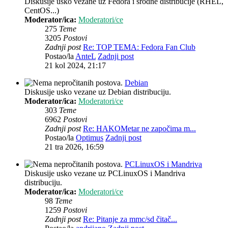
Diskusije usko vezane uz Fedora i srodne distribucije (RHEL,
CentOS...)
Moderator/ica:
Moderatori/ce
275
Teme
3205
Postovi
Zadnji post
Re: TOP TEMA: Fedora Fan Club
Postao/la
AnteL
Zadnji post
21 kol 2024, 21:17
Debian
Diskusije usko vezane uz Debian distribuciju.
Moderator/ica:
Moderatori/ce
303
Teme
6962
Postovi
Zadnji post
Re: HAKOMetar ne započima m...
Postao/la
Optimus
Zadnji post
21 tra 2026, 16:59
PCLinuxOS i Mandriva
Diskusije usko vezane uz PCLinuxOS i Mandriva
distribuciju.
Moderator/ica:
Moderatori/ce
98
Teme
1259
Postovi
Zadnji post
Re: Pitanje za mmc/sd čitač...