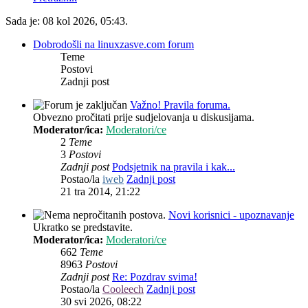
Sada je: 08 kol 2026, 05:43.
Dobrodošli na linuxzasve.com forum
Teme
Postovi
Zadnji post
Važno! Pravila foruma.
Obvezno pročitati prije sudjelovanja u diskusijama.
Moderator/ica:
Moderatori/ce
2
Teme
3
Postovi
Zadnji post
Podsjetnik na pravila i kak...
Postao/la
iweb
Zadnji post
21 tra 2014, 21:22
Novi korisnici - upoznavanje
Ukratko se predstavite.
Moderator/ica:
Moderatori/ce
662
Teme
8963
Postovi
Zadnji post
Re: Pozdrav svima!
Postao/la
Cooleech
Zadnji post
30 svi 2026, 08:22