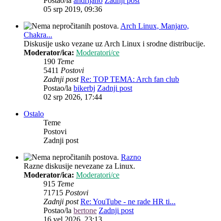
Postao/la
andrijano
Zadnji post
05 srp 2019, 09:36
Arch Linux, Manjaro,
Chakra...
Diskusije usko vezane uz Arch Linux i srodne distribucije.
Moderator/ica:
Moderatori/ce
190
Teme
5411
Postovi
Zadnji post
Re: TOP TEMA: Arch fan club
Postao/la
bikerbj
Zadnji post
02 srp 2026, 17:44
Ostalo
Teme
Postovi
Zadnji post
Razno
Razne diskusije nevezane za Linux.
Moderator/ica:
Moderatori/ce
915
Teme
71715
Postovi
Zadnji post
Re: YouTube - ne rade HR ti...
Postao/la
bertone
Zadnji post
16 vel 2026, 23:13