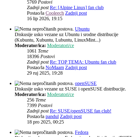
5769
Postovi
Zadnji post
Re: [Alpine Linux] fan club
Postao/la
Cooleech
Zadnji post
16 lip 2026, 19:15
Ubuntu
Diskusije usko vezane uz Ubuntu i srodne distribucije
(Kubuntu, Xubuntu, Lubuntu, LinuxMint...)
Moderator/ica:
Moderatori/ce
1061
Teme
18396
Postovi
Zadnji post
Re: TOP TEMA: Ubuntu fan club
Postao/la
NoMaam
Zadnji post
29 ruj 2025, 19:28
openSUSE
Diskusije usko vezane uz SUSE i openSUSE distribucije.
Moderator/ica:
Moderatori/ce
256
Teme
7399
Postovi
Zadnji post
Re: SUSE/openSUSE fan club!
Postao/la
pandul
Zadnji post
18 pro 2025, 00:25
Fedora