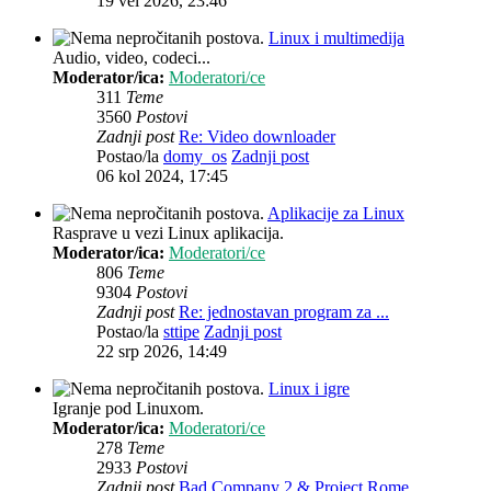
19 vel 2026, 23:46
Linux i multimedija
Audio, video, codeci...
Moderator/ica:
Moderatori/ce
311
Teme
3560
Postovi
Zadnji post
Re: Video downloader
Postao/la
domy_os
Zadnji post
06 kol 2024, 17:45
Aplikacije za Linux
Rasprave u vezi Linux aplikacija.
Moderator/ica:
Moderatori/ce
806
Teme
9304
Postovi
Zadnji post
Re: jednostavan program za ...
Postao/la
sttipe
Zadnji post
22 srp 2026, 14:49
Linux i igre
Igranje pod Linuxom.
Moderator/ica:
Moderatori/ce
278
Teme
2933
Postovi
Zadnji post
Bad Company 2 & Project Rome