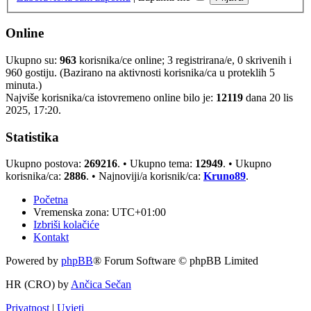
Online
Ukupno su:
963
korisnika/ce online; 3 registrirana/e, 0 skrivenih i
960 gostiju. (Bazirano na aktivnosti korisnika/ca u proteklih 5
minuta.)
Najviše korisnika/ca istovremeno online bilo je:
12119
dana 20 lis
2025, 17:20.
Statistika
Ukupno postova:
269216
. • Ukupno tema:
12949
. • Ukupno
korisnika/ca:
2886
. • Najnoviji/a korisnik/ca:
Kruno89
.
Početna
Vremenska zona:
UTC+01:00
Izbriši kolačiće
Kontakt
Powered by
phpBB
® Forum Software © phpBB Limited
HR (CRO) by
Ančica Sečan
Privatnost
|
Uvjeti