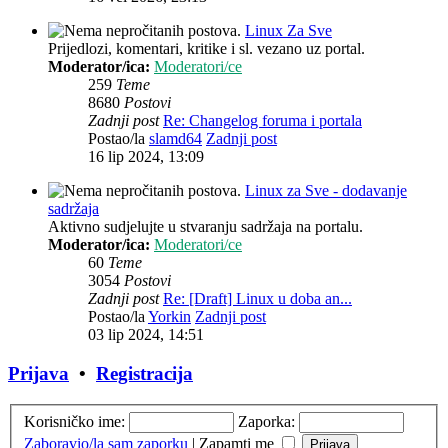
Linux Za Sve
Prijedlozi, komentari, kritike i sl. vezano uz portal.
Moderator/ica:
Moderatori/ce
259
Teme
8680
Postovi
Zadnji post
Re: Changelog foruma i portala
Postao/la
slamd64
Zadnji post
16 lip 2024, 13:09
Linux za Sve - dodavanje
sadržaja
Aktivno sudjelujte u stvaranju sadržaja na portalu.
Moderator/ica:
Moderatori/ce
60
Teme
3054
Postovi
Zadnji post
Re: [Draft] Linux u doba an...
Postao/la
Yorkin
Zadnji post
03 lip 2024, 14:51
Prijava
•
Registracija
Korisničko ime:
Zaporka:
Zaboravio/la sam zaporku
|
Zapamti me