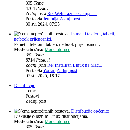
395
Teme
4764
Postovi
Zadnji post
Re: Web tražilice - koja i ...
Postao/la
Jeremija
Zadnji post
30 svi 2024, 07:35
Pametni telefoni, tableti,
netbook prijenosnici...
Pametni telefoni, tableti, netbook prijenosnici...
Moderator/ica:
Moderatori/ce
352
Teme
6714
Postovi
Zadnji post
Re: Instaliran Linux na Mac...
Postao/la
Yorkin
Zadnji post
07 stu 2025, 18:17
Distribucije
Teme
Postovi
Zadnji post
Distribucije općenito
Diskusije o raznim Linux distribucijama.
Moderator/ica:
Moderatori/ce
305
Teme