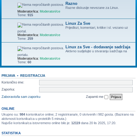
Razno
Razne diskusije nevezane za Linux.
Moderator/ica:
Moderatori/ce
Teme:
915
Linux Za Sve
Prijedlozi, komentari, kritike i sl. vezano uz
portal.
Moderator/ica:
Moderatori/ce
Teme:
259
Linux za Sve - dodavanje sadržaja
Aktivno sudjelujte u stvaranju sadržaja na
portalu.
Moderator/ica:
Moderatori/ce
Teme:
60
PRIJAVA
•
REGISTRACIJA
Korisničko ime:
Zaporka:
Zaboravio/la sam zaporku
Zapamti me
ONLINE
Ukupno su:
984
korisnika/ce online; 2 registrirana/e, 0 skrivenih i 982 gosta. (Bazirano na
aktivnosti korisnika/ca u proteklih 5 minuta.)
Najviše korisnika/ca istovremeno online bilo je:
12119
dana 20 lis 2025, 17:20.
STATISTIKA