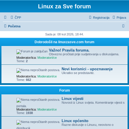
Linux za Sve forum
ČPP
Registracija
Prijava
P
Početna
r
Sada je: 08 kol 2026, 18:44.
e
Dobrodošli na linuxzasve.com forum
t
Važno! Pravila foruma.
r
Obvezno pročitati prije sudjelovanja u diskusijama.
Moderator/ica:
Moderatori/ce
a
Teme:
2
ž
Novi korisnici - upoznavanje
Ukratko se predstavite.
n
Moderator/ica:
Moderatori/ce
Teme:
662
i
k
Forum
Linux vijesti
Novosti iz Linux svijeta. Komentiranje vijesti s
portala.
Moderator/ica:
Moderatori/ce
Teme:
1938
Linux općenito
Razne diskusije o Linuxu, neovisno o
distribuciji.