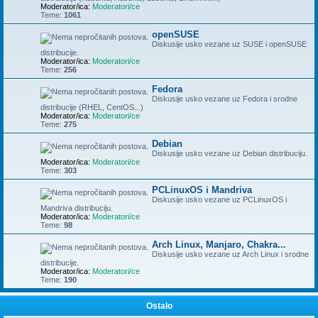
Moderator/ica:
Moderatori/ce
Teme:
1061
openSUSE
Diskusije usko vezane uz SUSE i openSUSE
distribucije.
Moderator/ica:
Moderatori/ce
Teme:
256
Fedora
Diskusije usko vezane uz Fedora i srodne
distribucije (RHEL, CentOS...)
Moderator/ica:
Moderatori/ce
Teme:
275
Debian
Diskusije usko vezane uz Debian distribuciju.
Moderator/ica:
Moderatori/ce
Teme:
303
PCLinuxOS i Mandriva
Diskusije usko vezane uz PCLinuxOS i
Mandriva distribuciju.
Moderator/ica:
Moderatori/ce
Teme:
98
Arch Linux, Manjaro, Chakra...
Diskusije usko vezane uz Arch Linux i srodne
distribucije.
Moderator/ica:
Moderatori/ce
Teme:
190
Ostalo