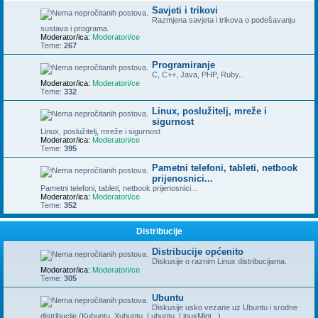
Savjeti i trikovi
Razmjena savjeta i trikova o podešavanju
sustava i programa.
Moderator/ica:
Moderatori/ce
Teme:
267
Programiranje
C, C++, Java, PHP, Ruby...
Moderator/ica:
Moderatori/ce
Teme:
332
Linux, poslužitelj, mreže i
sigurnost
Linux, poslužitelj, mreže i sigurnost
Moderator/ica:
Moderatori/ce
Teme:
395
Pametni telefoni, tableti, netbook
prijenosnici...
Pametni telefoni, tableti, netbook prijenosnici...
Moderator/ica:
Moderatori/ce
Teme:
352
Distribucije
Distribucije općenito
Diskusije o raznim Linux distribucijama.
Moderator/ica:
Moderatori/ce
Teme:
305
Ubuntu
Diskusije usko vezane uz Ubuntu i srodne
distribucije (Kubuntu, Xubuntu, Lubuntu, LinuxMint...)