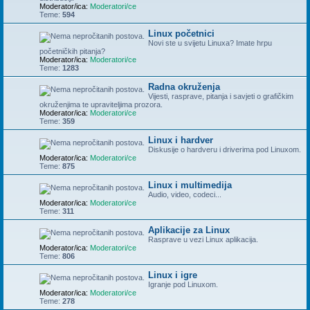
Moderator/ica:
Moderatori/ce
Teme:
594
Linux početnici
Novi ste u svijetu Linuxa? Imate hrpu
početničkih pitanja?
Moderator/ica:
Moderatori/ce
Teme:
1283
Radna okruženja
Vijesti, rasprave, pitanja i savjeti o grafičkim
okruženjima te upraviteljima prozora.
Moderator/ica:
Moderatori/ce
Teme:
359
Linux i hardver
Diskusije o hardveru i driverima pod Linuxom.
Moderator/ica:
Moderatori/ce
Teme:
875
Linux i multimedija
Audio, video, codeci...
Moderator/ica:
Moderatori/ce
Teme:
311
Aplikacije za Linux
Rasprave u vezi Linux aplikacija.
Moderator/ica:
Moderatori/ce
Teme:
806
Linux i igre
Igranje pod Linuxom.
Moderator/ica:
Moderatori/ce
Teme:
278