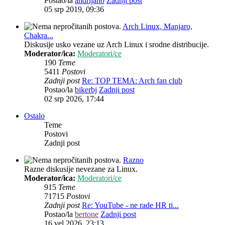
Postao/la
andrijano
Zadnji post
05 srp 2019, 09:36
Arch Linux, Manjaro,
Chakra...
Diskusije usko vezane uz Arch Linux i srodne distribucije.
Moderator/ica:
Moderatori/ce
190
Teme
5411
Postovi
Zadnji post
Re: TOP TEMA: Arch fan club
Postao/la
bikerbj
Zadnji post
02 srp 2026, 17:44
Ostalo
Teme
Postovi
Zadnji post
Razno
Razne diskusije nevezane za Linux.
Moderator/ica:
Moderatori/ce
915
Teme
71715
Postovi
Zadnji post
Re: YouTube - ne rade HR ti...
Postao/la
bertone
Zadnji post
16 vel 2026, 23:13