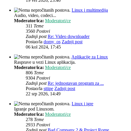
19 vel 2026, 23:46
Linux i multimedija
Audio, video, codeci...
Moderator/ica:
Moderatori/ce
311
Teme
3560
Postovi
Zadnji post
Re: Video downloader
Postao/la
domy_os
Zadnji post
06 kol 2024, 17:45
Aplikacije za Linux
Rasprave u vezi Linux aplikacija.
Moderator/ica:
Moderatori/ce
806
Teme
9304
Postovi
Zadnji post
Re: jednostavan program za ...
Postao/la
sttipe
Zadnji post
22 srp 2026, 14:49
Linux i igre
Igranje pod Linuxom.
Moderator/ica:
Moderatori/ce
278
Teme
2933
Postovi
Zadnji post
Bad Company 2 & Project Rome