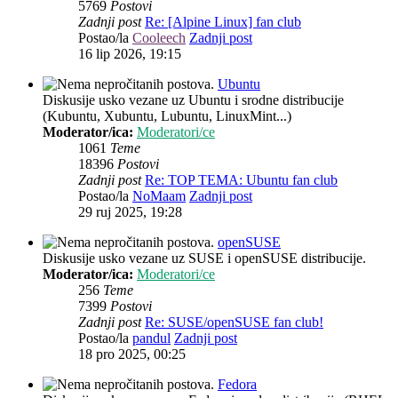
5769
Postovi
Zadnji post
Re: [Alpine Linux] fan club
Postao/la
Cooleech
Zadnji post
16 lip 2026, 19:15
Ubuntu
Diskusije usko vezane uz Ubuntu i srodne distribucije
(Kubuntu, Xubuntu, Lubuntu, LinuxMint...)
Moderator/ica:
Moderatori/ce
1061
Teme
18396
Postovi
Zadnji post
Re: TOP TEMA: Ubuntu fan club
Postao/la
NoMaam
Zadnji post
29 ruj 2025, 19:28
openSUSE
Diskusije usko vezane uz SUSE i openSUSE distribucije.
Moderator/ica:
Moderatori/ce
256
Teme
7399
Postovi
Zadnji post
Re: SUSE/openSUSE fan club!
Postao/la
pandul
Zadnji post
18 pro 2025, 00:25
Fedora