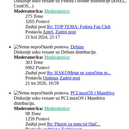
Diskusije usko vezane uz Fedora i srodne distribucije (RHEL,
CentOS...)
Moderator/ica:
Moderatori/ce
275
Teme
3205
Postovi
Zadnji post
Re: TOP TEMA: Fedora Fan Club
Postao/la
AnteL
Zadnji post
21 kol 2024, 21:17
Debian
Diskusije usko vezane uz Debian distribuciju.
Moderator/ica:
Moderatori/ce
303
Teme
6962
Postovi
Zadnji post
Re: HAKOMetar ne započima m...
Postao/la
Optimus
Zadnji post
21 tra 2026, 16:59
PCLinuxOS i Mandriva
Diskusije usko vezane uz PCLinuxOS i Mandriva
distribuciju.
Moderator/ica:
Moderatori/ce
98
Teme
1259
Postovi
Zadnji post
Re: Pitanje za mmc/sd čitač...