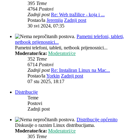
395
Teme
4764
Postovi
Zadnji post
Re: Web tražilice - koja i ...
Postao/la
Jeremija
Zadnji post
30 svi 2024, 07:35
Pametni telefoni, tableti,
netbook prijenosnici...
Pametni telefoni, tableti, netbook prijenosnici...
Moderator/ica:
Moderatori/ce
352
Teme
6714
Postovi
Zadnji post
Re: Instaliran Linux na Mac...
Postao/la
Yorkin
Zadnji post
07 stu 2025, 18:17
Distribucije
Teme
Postovi
Zadnji post
Distribucije općenito
Diskusije o raznim Linux distribucijama.
Moderator/ica:
Moderatori/ce
305
Teme