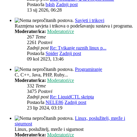
Postao/la
b4sh
Zadnji post
13 sij 2026, 06:28
Savjeti i trikovi
Razmjena savjeta i trikova o podešavanju sustava i programa.
Moderator/ica:
Moderatori/ce
267
Teme
2261
Postovi
Zadnji post
Re: Tvikanje raznih linux p...
Postao/la
Spider
Zadnji post
09 kol 2023, 13:46
Programiranje
C, C++, Java, PHP, Ruby...
Moderator/ica:
Moderatori/ce
332
Teme
3475
Postovi
Zadnji post
Re: LiquidCTL skripta
Postao/la
NELE86
Zadnji post
23 lip 2024, 03:19
Linux, poslužitelj, mreže i
sigurnost
Linux, poslužitelj, mreže i sigurnost
Moderator/ica:
Moderatori/ce