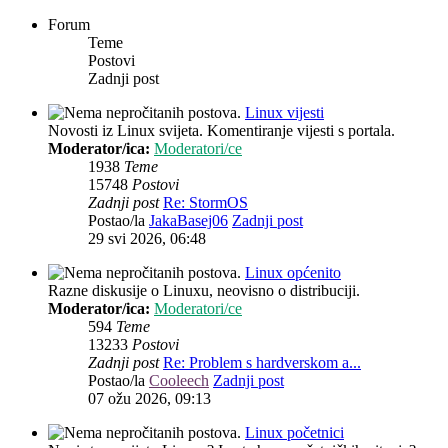
Forum
Teme
Postovi
Zadnji post
Linux vijesti
Novosti iz Linux svijeta. Komentiranje vijesti s portala.
Moderator/ica:
Moderatori/ce
1938
Teme
15748
Postovi
Zadnji post
Re: StormOS
Postao/la
JakaBasej06
Zadnji post
29 svi 2026, 06:48
Linux općenito
Razne diskusije o Linuxu, neovisno o distribuciji.
Moderator/ica:
Moderatori/ce
594
Teme
13233
Postovi
Zadnji post
Re: Problem s hardverskom a...
Postao/la
Cooleech
Zadnji post
07 ožu 2026, 09:13
Linux početnici