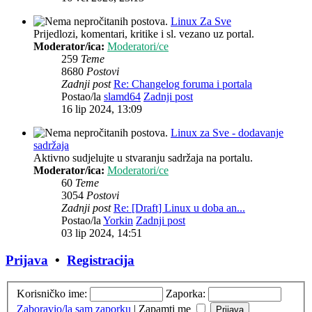
Linux Za Sve
Prijedlozi, komentari, kritike i sl. vezano uz portal.
Moderator/ica:
Moderatori/ce
259
Teme
8680
Postovi
Zadnji post
Re: Changelog foruma i portala
Postao/la
slamd64
Zadnji post
16 lip 2024, 13:09
Linux za Sve - dodavanje
sadržaja
Aktivno sudjelujte u stvaranju sadržaja na portalu.
Moderator/ica:
Moderatori/ce
60
Teme
3054
Postovi
Zadnji post
Re: [Draft] Linux u doba an...
Postao/la
Yorkin
Zadnji post
03 lip 2024, 14:51
Prijava
•
Registracija
Korisničko ime:
Zaporka:
Zaboravio/la sam zaporku
|
Zapamti me