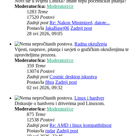
Novi ste u svijetu Linuxa? Imate hrpu početničkih pitanja?
Moderator/ica:
Moderatori/ce
1283
Teme
17520
Postovi
Zadnji post
Re: Nakon Minimized, datote...
Postao/la
JakaBasej06
Zadnji post
28 svi 2026, 09:05
Radna okruženja
Vijesti, rasprave, pitanja i savjeti o grafičkim okruženjima te
upraviteljima prozora.
Moderator/ica:
Moderatori/ce
359
Teme
13074
Postovi
Zadnji post
Cosmic desktop iskustva
Postao/la
fibra
Zadnji post
02 svi 2026, 09:32
Linux i hardver
Diskusije o hardveru i driverima pod Linuxom.
Moderator/ica:
Moderatori/ce
875
Teme
12538
Postovi
Zadnji post
Re: AMD i linux kompatibilnost
Postao/la
rudar
Zadnji post