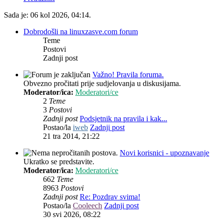
Sada je: 06 kol 2026, 04:14.
Dobrodošli na linuxzasve.com forum
Teme
Postovi
Zadnji post
Važno! Pravila foruma.
Obvezno pročitati prije sudjelovanja u diskusijama.
Moderator/ica:
Moderatori/ce
2
Teme
3
Postovi
Zadnji post
Podsjetnik na pravila i kak...
Postao/la
iweb
Zadnji post
21 tra 2014, 21:22
Novi korisnici - upoznavanje
Ukratko se predstavite.
Moderator/ica:
Moderatori/ce
662
Teme
8963
Postovi
Zadnji post
Re: Pozdrav svima!
Postao/la
Cooleech
Zadnji post
30 svi 2026, 08:22