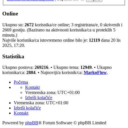
Online
Ukupno su:
2672
korisnika/ce online; 3 registrirana/e, 0 skrivenih i
2669 gostiju. (Bazirano na aktivnosti korisnika/ca u proteklih 5
minuta.)
Najviše korisnika/ca istovremeno online bilo je:
12119
dana 20 lis
2025, 17:20.
Statistika
Ukupno postova:
269216
. • Ukupno tema:
12949
. • Ukupno
korisnika/ca:
2884
. • Najnoviji/a korisnik/ca:
MarkoFlow
.
Početna
Kontakt
Vremenska zona:
UTC+01:00
Izbriši kolačiće
Vremenska zona:
UTC+01:00
Izbriši kolačiće
Kontakt
Powered by
phpBB
® Forum Software © phpBB Limited