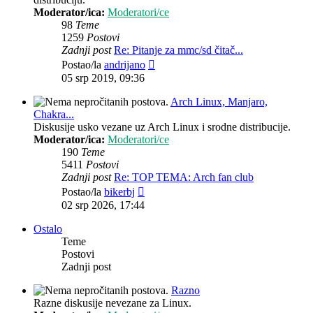
Moderator/ica:
Moderatori/ce
98
Teme
1259
Postovi
Zadnji post
Re: Pitanje za mmc/sd čitač...
Zadnji
Postao/la
andrijano
post
05 srp 2019, 09:36
Arch Linux, Manjaro,
Chakra...
Diskusije usko vezane uz Arch Linux i srodne distribucije.
Moderator/ica:
Moderatori/ce
190
Teme
5411
Postovi
Zadnji post
Re: TOP TEMA: Arch fan club
Zadnji
Postao/la
bikerbj
post
02 srp 2026, 17:44
Ostalo
Teme
Postovi
Zadnji post
Razno
Razne diskusije nevezane za Linux.