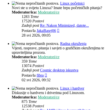
Linux početnici
Novi ste u svijetu Linuxa? Imate hrpu početničkih pitanja?
Moderator/ica:
Moderatori/ce
1283
Teme
17520
Postovi
Zadnji post
Re: Nakon Minimized, datote...
Zadnji
Postao/la
JakaBasej06
post
28 svi 2026, 09:05
Radna okruženja
Vijesti, rasprave, pitanja i savjeti o grafičkim okruženjima te
upraviteljima prozora.
Moderator/ica:
Moderatori/ce
359
Teme
13074
Postovi
Zadnji post
Cosmic desktop iskustva
Zadnji
Postao/la
fibra
post
02 svi 2026, 09:32
Linux i hardver
Diskusije o hardveru i driverima pod Linuxom.
Moderator/ica:
Moderatori/ce
875
Teme
12538
Postovi