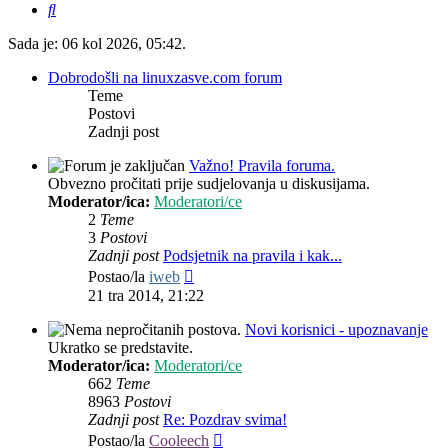
Pretražnik
Sada je: 06 kol 2026, 05:42.
Dobrodošli na linuxzasve.com forum
Teme
Postovi
Zadnji post
Važno! Pravila foruma.
Obvezno pročitati prije sudjelovanja u diskusijama.
Moderator/ica:
Moderatori/ce
2
Teme
3
Postovi
Zadnji post
Podsjetnik na pravila i kak...
Zadnji
Postao/la
iweb
post
21 tra 2014, 21:22
Novi korisnici - upoznavanje
Ukratko se predstavite.
Moderator/ica:
Moderatori/ce
662
Teme
8963
Postovi
Zadnji post
Re: Pozdrav svima!
Zadnji
Postao/la
Cooleech