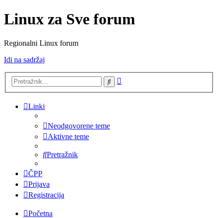
Linux za Sve forum
Regionalni Linux forum
Idi na sadržaj
Napredno
Pretražnik
pretraživanje
Linki
Neodgovorene teme
Aktivne teme
Pretražnik
ČPP
Prijava
Registracija
Početna