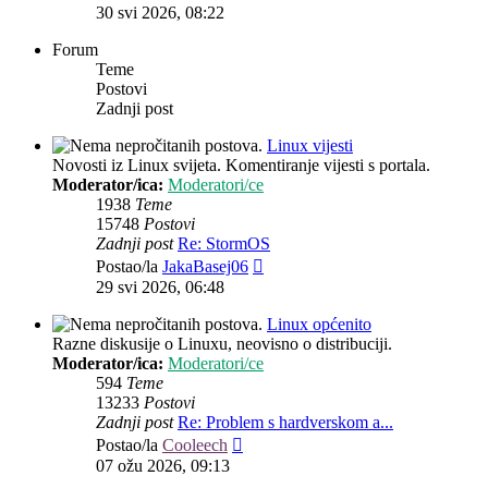
post
30 svi 2026, 08:22
Forum
Teme
Postovi
Zadnji post
Linux vijesti
Novosti iz Linux svijeta. Komentiranje vijesti s portala.
Moderator/ica:
Moderatori/ce
1938
Teme
15748
Postovi
Zadnji post
Re: StormOS
Zadnji
Postao/la
JakaBasej06
post
29 svi 2026, 06:48
Linux općenito
Razne diskusije o Linuxu, neovisno o distribuciji.
Moderator/ica:
Moderatori/ce
594
Teme
13233
Postovi
Zadnji post
Re: Problem s hardverskom a...
Zadnji
Postao/la
Cooleech
post
07 ožu 2026, 09:13