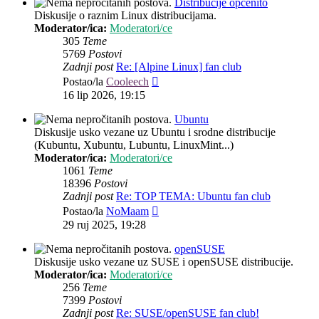
Distribucije općenito
Diskusije o raznim Linux distribucijama.
Moderator/ica:
Moderatori/ce
305
Teme
5769
Postovi
Zadnji post
Re: [Alpine Linux] fan club
Zadnji
Postao/la
Cooleech
post
16 lip 2026, 19:15
Ubuntu
Diskusije usko vezane uz Ubuntu i srodne distribucije
(Kubuntu, Xubuntu, Lubuntu, LinuxMint...)
Moderator/ica:
Moderatori/ce
1061
Teme
18396
Postovi
Zadnji post
Re: TOP TEMA: Ubuntu fan club
Zadnji
Postao/la
NoMaam
post
29 ruj 2025, 19:28
openSUSE
Diskusije usko vezane uz SUSE i openSUSE distribucije.
Moderator/ica:
Moderatori/ce
256
Teme
7399
Postovi
Zadnji post
Re: SUSE/openSUSE fan club!