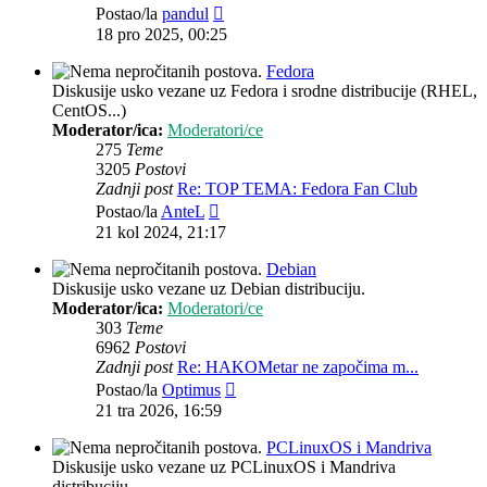
Zadnji
Postao/la
pandul
post
18 pro 2025, 00:25
Fedora
Diskusije usko vezane uz Fedora i srodne distribucije (RHEL,
CentOS...)
Moderator/ica:
Moderatori/ce
275
Teme
3205
Postovi
Zadnji post
Re: TOP TEMA: Fedora Fan Club
Zadnji
Postao/la
AnteL
post
21 kol 2024, 21:17
Debian
Diskusije usko vezane uz Debian distribuciju.
Moderator/ica:
Moderatori/ce
303
Teme
6962
Postovi
Zadnji post
Re: HAKOMetar ne započima m...
Zadnji
Postao/la
Optimus
post
21 tra 2026, 16:59
PCLinuxOS i Mandriva
Diskusije usko vezane uz PCLinuxOS i Mandriva
distribuciju.