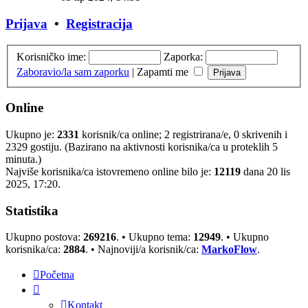
Prijava
•
Registracija
Korisničko ime:
Zaporka:
Zaboravio/la sam zaporku
|
Zapamti me
Online
Ukupno je:
2331
korisnik/ca online; 2 registrirana/e, 0 skrivenih i
2329 gostiju. (Bazirano na aktivnosti korisnika/ca u proteklih 5
minuta.)
Najviše korisnika/ca istovremeno online bilo je:
12119
dana 20 lis
2025, 17:20.
Statistika
Ukupno postova:
269216
. • Ukupno tema:
12949
. • Ukupno
korisnika/ca:
2884
. • Najnoviji/a korisnik/ca:
MarkoFlow
.
Početna
Kontakt