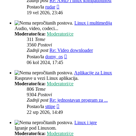
Zadnji post
Re: AMD i linux kompatibilnost
Zadnji
Postao/la
rudar
post
19 vel 2026, 23:46
Linux i multimedija
Audio, video, codeci...
Moderator/ica:
Moderatori/ce
311
Teme
3560
Postovi
Zadnji post
Re: Video downloader
Zadnji
Postao/la
domy_os
post
06 kol 2024, 17:45
Aplikacije za Linux
Rasprave u vezi Linux aplikacija.
Moderator/ica:
Moderatori/ce
806
Teme
9304
Postovi
Zadnji post
Re: jednostavan program za ...
Zadnji
Postao/la
sttipe
post
22 srp 2026, 14:49
Linux i igre
Igranje pod Linuxom.
Moderator/ica:
Moderatori/ce