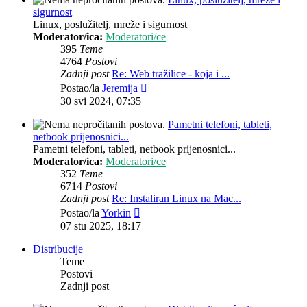
sigurnost
Linux, poslužitelj, mreže i sigurnost
Moderator/ica:
Moderatori/ce
395
Teme
4764
Postovi
Zadnji post
Re: Web tražilice - koja i ...
Zadnji
Postao/la
Jeremija
post
30 svi 2024, 07:35
Pametni telefoni, tableti,
netbook prijenosnici...
Pametni telefoni, tableti, netbook prijenosnici...
Moderator/ica:
Moderatori/ce
352
Teme
6714
Postovi
Zadnji post
Re: Instaliran Linux na Mac...
Zadnji
Postao/la
Yorkin
post
07 stu 2025, 18:17
Distribucije
Teme
Postovi
Zadnji post