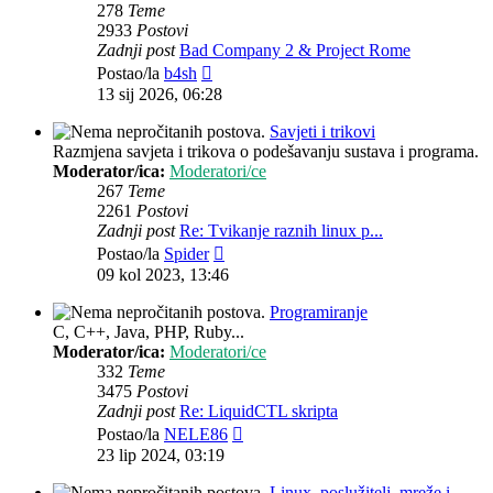
278
Teme
2933
Postovi
Zadnji post
Bad Company 2 & Project Rome
Zadnji
Postao/la
b4sh
post
13 sij 2026, 06:28
Savjeti i trikovi
Razmjena savjeta i trikova o podešavanju sustava i programa.
Moderator/ica:
Moderatori/ce
267
Teme
2261
Postovi
Zadnji post
Re: Tvikanje raznih linux p...
Zadnji
Postao/la
Spider
post
09 kol 2023, 13:46
Programiranje
C, C++, Java, PHP, Ruby...
Moderator/ica:
Moderatori/ce
332
Teme
3475
Postovi
Zadnji post
Re: LiquidCTL skripta
Zadnji
Postao/la
NELE86
post
23 lip 2024, 03:19
Linux, poslužitelj, mreže i