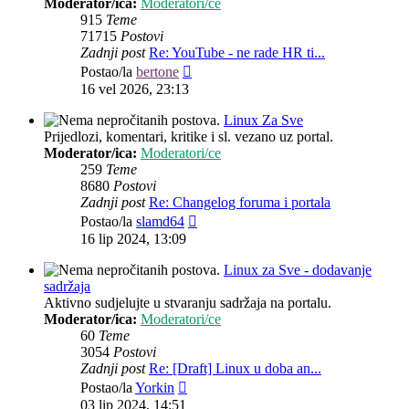
Moderator/ica:
Moderatori/ce
915
Teme
71715
Postovi
Zadnji post
Re: YouTube - ne rade HR ti...
Zadnji
Postao/la
bertone
post
16 vel 2026, 23:13
Linux Za Sve
Prijedlozi, komentari, kritike i sl. vezano uz portal.
Moderator/ica:
Moderatori/ce
259
Teme
8680
Postovi
Zadnji post
Re: Changelog foruma i portala
Zadnji
Postao/la
slamd64
post
16 lip 2024, 13:09
Linux za Sve - dodavanje
sadržaja
Aktivno sudjelujte u stvaranju sadržaja na portalu.
Moderator/ica:
Moderatori/ce
60
Teme
3054
Postovi
Zadnji post
Re: [Draft] Linux u doba an...
Zadnji
Postao/la
Yorkin
post
03 lip 2024, 14:51