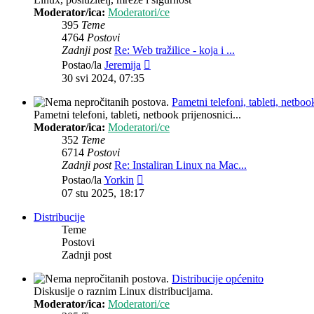
Moderator/ica:
Moderatori/ce
395
Teme
4764
Postovi
Zadnji post
Re: Web tražilice - koja i ...
Zadnji
Postao/la
Jeremija
post
30 svi 2024, 07:35
Pametni telefoni, tableti, netbook
Pametni telefoni, tableti, netbook prijenosnici...
Moderator/ica:
Moderatori/ce
352
Teme
6714
Postovi
Zadnji post
Re: Instaliran Linux na Mac...
Zadnji
Postao/la
Yorkin
post
07 stu 2025, 18:17
Distribucije
Teme
Postovi
Zadnji post
Distribucije općenito
Diskusije o raznim Linux distribucijama.
Moderator/ica:
Moderatori/ce