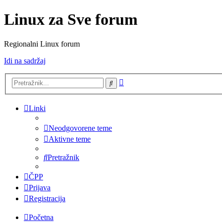
Linux za Sve forum
Regionalni Linux forum
Idi na sadržaj
Napredno
Pretražnik
pretraživanje
Linki
Neodgovorene teme
Aktivne teme
Pretražnik
ČPP
Prijava
Registracija
Početna