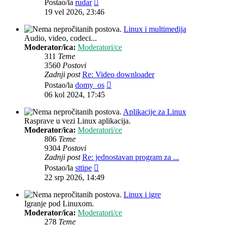
Zadnji
Postao/la
rudar
post
19 vel 2026, 23:46
Linux i multimedija
Audio, video, codeci...
Moderator/ica:
Moderatori/ce
311
Teme
3560
Postovi
Zadnji post
Re: Video downloader
Zadnji
Postao/la
domy_os
post
06 kol 2024, 17:45
Aplikacije za Linux
Rasprave u vezi Linux aplikacija.
Moderator/ica:
Moderatori/ce
806
Teme
9304
Postovi
Zadnji post
Re: jednostavan program za ...
Zadnji
Postao/la
sttipe
post
22 srp 2026, 14:49
Linux i igre
Igranje pod Linuxom.
Moderator/ica:
Moderatori/ce
278
Teme