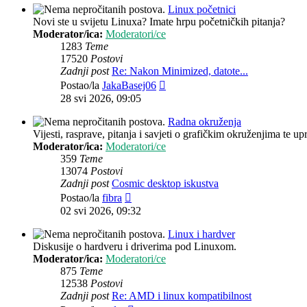
Linux početnici
Novi ste u svijetu Linuxa? Imate hrpu početničkih pitanja?
Moderator/ica:
Moderatori/ce
1283
Teme
17520
Postovi
Zadnji post
Re: Nakon Minimized, datote...
Zadnji
Postao/la
JakaBasej06
post
28 svi 2026, 09:05
Radna okruženja
Vijesti, rasprave, pitanja i savjeti o grafičkim okruženjima te up
Moderator/ica:
Moderatori/ce
359
Teme
13074
Postovi
Zadnji post
Cosmic desktop iskustva
Zadnji
Postao/la
fibra
post
02 svi 2026, 09:32
Linux i hardver
Diskusije o hardveru i driverima pod Linuxom.
Moderator/ica:
Moderatori/ce
875
Teme
12538
Postovi
Zadnji post
Re: AMD i linux kompatibilnost