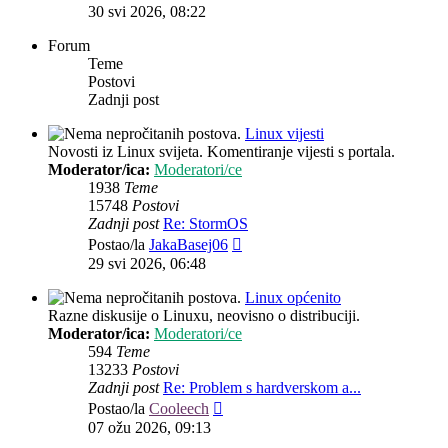
post
30 svi 2026, 08:22
Forum
Teme
Postovi
Zadnji post
Linux vijesti
Novosti iz Linux svijeta. Komentiranje vijesti s portala.
Moderator/ica:
Moderatori/ce
1938
Teme
15748
Postovi
Zadnji post
Re: StormOS
Zadnji
Postao/la
JakaBasej06
post
29 svi 2026, 06:48
Linux općenito
Razne diskusije o Linuxu, neovisno o distribuciji.
Moderator/ica:
Moderatori/ce
594
Teme
13233
Postovi
Zadnji post
Re: Problem s hardverskom a...
Zadnji
Postao/la
Cooleech
post
07 ožu 2026, 09:13