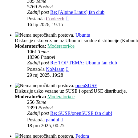
305
Teme
5769
Postovi
Zadnji post
Re: [Alpine Linux] fan club
Zadnji
Postao/la
Cooleech
post
16 lip 2026, 19:15
Ubuntu
Diskusije usko vezane uz Ubuntu i srodne distribucije (Kubun
Moderator/ica:
Moderatori/ce
1061
Teme
18396
Postovi
Zadnji post
Re: TOP TEMA: Ubuntu fan club
Zadnji
Postao/la
NoMaam
post
29 ruj 2025, 19:28
openSUSE
Diskusije usko vezane uz SUSE i openSUSE distribucije.
Moderator/ica:
Moderatori/ce
256
Teme
7399
Postovi
Zadnji post
Re: SUSE/openSUSE fan club!
Zadnji
Postao/la
pandul
post
18 pro 2025, 00:25
Fedora