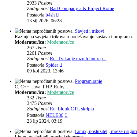
2933
Postovi
Zadnji post
Bad Company 2 & Project Rome
Zadnji
Postao/la
b4sh
post
13 sij 2026, 06:28
Savjeti i trikovi
Razmjena savjeta i trikova o podešavanju sustava i programa.
Moderator/ica:
Moderatori/ce
267
Teme
2261
Postovi
Zadnji post
Re: Tvikanje raznih linux p...
Zadnji
Postao/la
Spider
post
09 kol 2023, 13:46
Programiranje
C, C++, Java, PHP, Ruby...
Moderator/ica:
Moderatori/ce
332
Teme
3475
Postovi
Zadnji post
Re: LiquidCTL skripta
Zadnji
Postao/la
NELE86
post
23 lip 2024, 03:19
Linux, poslužitelj, mreže i sigur
Linux, poslužitelj, mreže i sigurnost