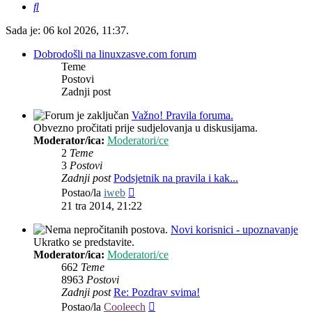
Pretražnik
Sada je: 06 kol 2026, 11:37.
Dobrodošli na linuxzasve.com forum
Teme
Postovi
Zadnji post
Važno! Pravila foruma.
Obvezno pročitati prije sudjelovanja u diskusijama.
Moderator/ica:
Moderatori/ce
2
Teme
3
Postovi
Zadnji post
Podsjetnik na pravila i kak...
Zadnji
Postao/la
iweb
post
21 tra 2014, 21:22
Novi korisnici - upoznavanje
Ukratko se predstavite.
Moderator/ica:
Moderatori/ce
662
Teme
8963
Postovi
Zadnji post
Re: Pozdrav svima!
Zadnji
Postao/la
Cooleech