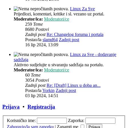
Linux Za Sve
Prijedlozi, komentari, kritike i sl. vezano uz portal.
Moderator/ica:
Moderatori/ce
259
Teme
8680
Postovi
Zadnji post
Re: Changelog foruma i portala
Postao/la
slamd64
Zadnji post
16 lip 2024, 13:09
Linux za Sve - dodavanje
sadržaja
Aktivno sudjelujte u stvaranju sadržaja na portalu.
Moderator/ica:
Moderatori/ce
60
Teme
3054
Postovi
Zadnji post
Re: [Draft] Linux u doba an...
Postao/la
Yorkin
Zadnji post
03 lip 2024, 14:51
Prijava
•
Registracija
Korisničko ime:
Zaporka:
Zaboravio/la sam zaporku
|
Zapamti me