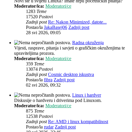
Novi ste u svijetu Linuxa? Imate hrpu početničkih pitanja?
Moderator/ica:
Moderatori/ce
1283
Teme
17520
Postovi
Zadnji post
Re: Nakon Minimized, datote...
Postao/la
JakaBasej06
Zadnji post
28 svi 2026, 09:05
Radna okruženja
Vijesti, rasprave, pitanja i savjeti o grafičkim okruženjima te
upraviteljima prozora.
Moderator/ica:
Moderatori/ce
359
Teme
13074
Postovi
Zadnji post
Cosmic desktop iskustva
Postao/la
fibra
Zadnji post
02 svi 2026, 09:32
Linux i hardver
Diskusije o hardveru i driverima pod Linuxom.
Moderator/ica:
Moderatori/ce
875
Teme
12538
Postovi
Zadnji post
Re: AMD i linux kompatibilnost
Postao/la
rudar
Zadnji post