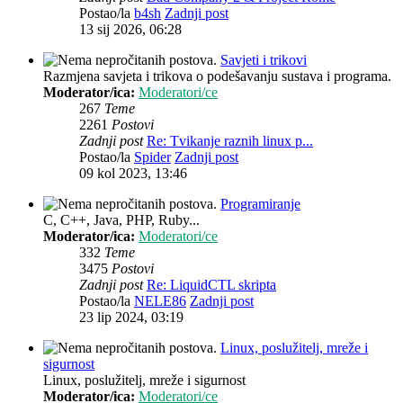
Postao/la
b4sh
Zadnji post
13 sij 2026, 06:28
Savjeti i trikovi
Razmjena savjeta i trikova o podešavanju sustava i programa.
Moderator/ica:
Moderatori/ce
267
Teme
2261
Postovi
Zadnji post
Re: Tvikanje raznih linux p...
Postao/la
Spider
Zadnji post
09 kol 2023, 13:46
Programiranje
C, C++, Java, PHP, Ruby...
Moderator/ica:
Moderatori/ce
332
Teme
3475
Postovi
Zadnji post
Re: LiquidCTL skripta
Postao/la
NELE86
Zadnji post
23 lip 2024, 03:19
Linux, poslužitelj, mreže i
sigurnost
Linux, poslužitelj, mreže i sigurnost
Moderator/ica:
Moderatori/ce