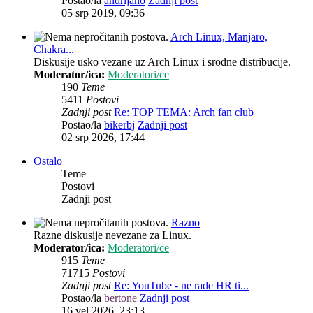
Postao/la
andrijano
Zadnji post
05 srp 2019, 09:36
Arch Linux, Manjaro,
Chakra...
Diskusije usko vezane uz Arch Linux i srodne distribucije.
Moderator/ica:
Moderatori/ce
190
Teme
5411
Postovi
Zadnji post
Re: TOP TEMA: Arch fan club
Postao/la
bikerbj
Zadnji post
02 srp 2026, 17:44
Ostalo
Teme
Postovi
Zadnji post
Razno
Razne diskusije nevezane za Linux.
Moderator/ica:
Moderatori/ce
915
Teme
71715
Postovi
Zadnji post
Re: YouTube - ne rade HR ti...
Postao/la
bertone
Zadnji post
16 vel 2026, 23:13