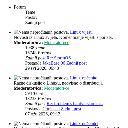
Forum
Teme
Postovi
Zadnji post
Linux vijesti
Novosti iz Linux svijeta. Komentiranje vijesti s portala.
Moderator/ica:
Moderatori/ce
1938
Teme
15748
Postovi
Zadnji post
Re: StormOS
Postao/la
JakaBasej06
Zadnji post
29 svi 2026, 06:48
Linux općenito
Razne diskusije o Linuxu, neovisno o distribuciji.
Moderator/ica:
Moderatori/ce
594
Teme
13233
Postovi
Zadnji post
Re: Problem s hardverskom a...
Postao/la
Cooleech
Zadnji post
07 ožu 2026, 09:13
Linux početnici