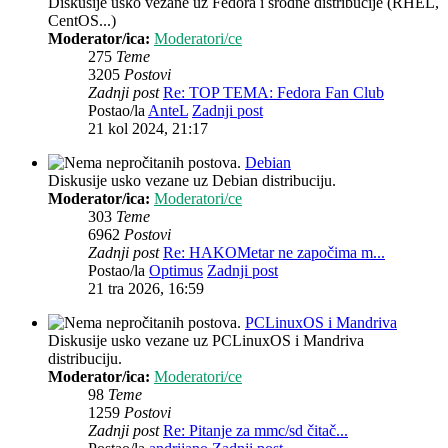
Diskusije usko vezane uz Fedora i srodne distribucije (RHEL,
CentOS...)
Moderator/ica:
Moderatori/ce
275
Teme
3205
Postovi
Zadnji post
Re: TOP TEMA: Fedora Fan Club
Postao/la
AnteL
Zadnji post
21 kol 2024, 21:17
Debian
Diskusije usko vezane uz Debian distribuciju.
Moderator/ica:
Moderatori/ce
303
Teme
6962
Postovi
Zadnji post
Re: HAKOMetar ne započima m...
Postao/la
Optimus
Zadnji post
21 tra 2026, 16:59
PCLinuxOS i Mandriva
Diskusije usko vezane uz PCLinuxOS i Mandriva
distribuciju.
Moderator/ica:
Moderatori/ce
98
Teme
1259
Postovi
Zadnji post
Re: Pitanje za mmc/sd čitač...