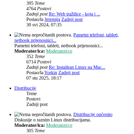
395
Teme
4764
Postovi
Zadnji post
Re: Web tražilice - koja i ...
Postao/la
Jeremija
Zadnji post
30 svi 2024, 07:35
Pametni telefoni, tableti,
netbook prijenosnici...
Pametni telefoni, tableti, netbook prijenosnici...
Moderator/ica:
Moderatori/ce
352
Teme
6714
Postovi
Zadnji post
Re: Instaliran Linux na Mac...
Postao/la
Yorkin
Zadnji post
07 stu 2025, 18:17
Distribucije
Teme
Postovi
Zadnji post
Distribucije općenito
Diskusije o raznim Linux distribucijama.
Moderator/ica:
Moderatori/ce
305
Teme