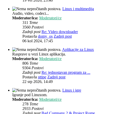
19 vel 2026, 23:46
Linux i multimedija
Audio, video, codeci...
Moderator/ica:
Moderatori/ce
311
Teme
3560
Postovi
Zadnji post
Re: Video downloader
Postao/la
domy_os
Zadnji post
06 kol 2024, 17:45
Aplikacije za Linux
Rasprave u vezi Linux aplikacija.
Moderator/ica:
Moderatori/ce
806
Teme
9304
Postovi
Zadnji post
Re: jednostavan program za ...
Postao/la
sttipe
Zadnji post
22 srp 2026, 14:49
Linux i igre
Igranje pod Linuxom.
Moderator/ica:
Moderatori/ce
278
Teme
2933
Postovi
Zadnji post
Bad Company 2 & Project Rome