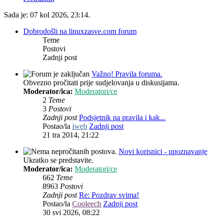
Sada je: 07 kol 2026, 23:14.
Dobrodošli na linuxzasve.com forum
Teme
Postovi
Zadnji post
Važno! Pravila foruma.
Obvezno pročitati prije sudjelovanja u diskusijama.
Moderator/ica:
Moderatori/ce
2
Teme
3
Postovi
Zadnji post
Podsjetnik na pravila i kak...
Postao/la
iweb
Zadnji post
21 tra 2014, 21:22
Novi korisnici - upoznavanje
Ukratko se predstavite.
Moderator/ica:
Moderatori/ce
662
Teme
8963
Postovi
Zadnji post
Re: Pozdrav svima!
Postao/la
Cooleech
Zadnji post
30 svi 2026, 08:22