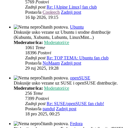
5769
Postovi
Zadnji post
Re: [Alpine Linux] fan club
Postao/la
Cooleech
Zadnji post
16 lip 2026, 19:15
Ubuntu
Diskusije usko vezane uz Ubuntu i srodne distribucije
(Kubuntu, Xubuntu, Lubuntu, LinuxMint...)
Moderator/ica:
Moderatori/ce
1061
Teme
18396
Postovi
Zadnji post
Re: TOP TEMA: Ubuntu fan club
Postao/la
NoMaam
Zadnji post
29 ruj 2025, 19:28
openSUSE
Diskusije usko vezane uz SUSE i openSUSE distribucije.
Moderator/ica:
Moderatori/ce
256
Teme
7399
Postovi
Zadnji post
Re: SUSE/openSUSE fan club!
Postao/la
pandul
Zadnji post
18 pro 2025, 00:25
Fedora