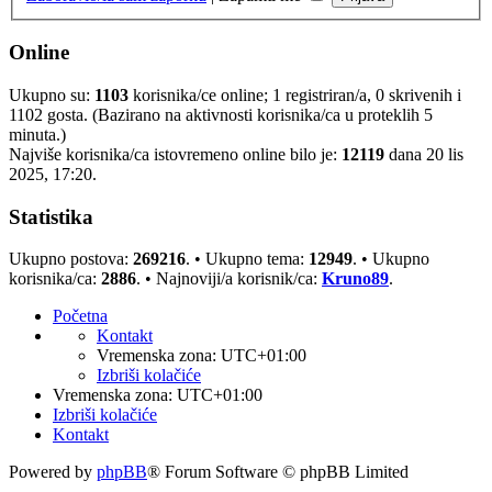
Online
Ukupno su:
1103
korisnika/ce online; 1 registriran/a, 0 skrivenih i
1102 gosta. (Bazirano na aktivnosti korisnika/ca u proteklih 5
minuta.)
Najviše korisnika/ca istovremeno online bilo je:
12119
dana 20 lis
2025, 17:20.
Statistika
Ukupno postova:
269216
. • Ukupno tema:
12949
. • Ukupno
korisnika/ca:
2886
. • Najnoviji/a korisnik/ca:
Kruno89
.
Početna
Kontakt
Vremenska zona:
UTC+01:00
Izbriši kolačiće
Vremenska zona:
UTC+01:00
Izbriši kolačiće
Kontakt
Powered by
phpBB
® Forum Software © phpBB Limited