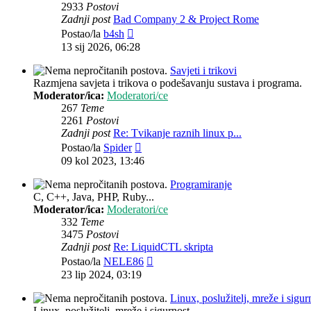
2933
Postovi
Zadnji post
Bad Company 2 & Project Rome
Zadnji
Postao/la
b4sh
post
13 sij 2026, 06:28
Savjeti i trikovi
Razmjena savjeta i trikova o podešavanju sustava i programa.
Moderator/ica:
Moderatori/ce
267
Teme
2261
Postovi
Zadnji post
Re: Tvikanje raznih linux p...
Zadnji
Postao/la
Spider
post
09 kol 2023, 13:46
Programiranje
C, C++, Java, PHP, Ruby...
Moderator/ica:
Moderatori/ce
332
Teme
3475
Postovi
Zadnji post
Re: LiquidCTL skripta
Zadnji
Postao/la
NELE86
post
23 lip 2024, 03:19
Linux, poslužitelj, mreže i sigur
Linux, poslužitelj, mreže i sigurnost