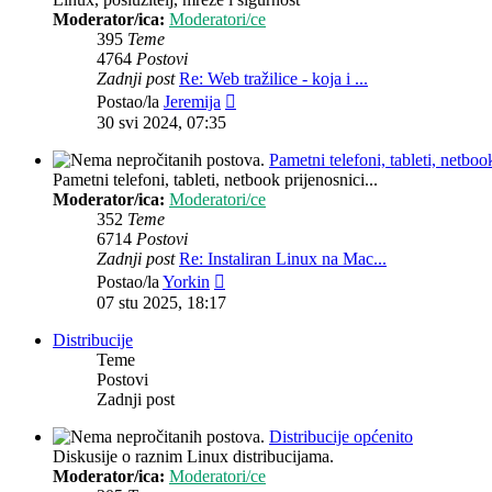
Moderator/ica:
Moderatori/ce
395
Teme
4764
Postovi
Zadnji post
Re: Web tražilice - koja i ...
Zadnji
Postao/la
Jeremija
post
30 svi 2024, 07:35
Pametni telefoni, tableti, netbook
Pametni telefoni, tableti, netbook prijenosnici...
Moderator/ica:
Moderatori/ce
352
Teme
6714
Postovi
Zadnji post
Re: Instaliran Linux na Mac...
Zadnji
Postao/la
Yorkin
post
07 stu 2025, 18:17
Distribucije
Teme
Postovi
Zadnji post
Distribucije općenito
Diskusije o raznim Linux distribucijama.
Moderator/ica:
Moderatori/ce