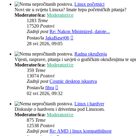
Linux početnici
Novi ste u svijetu Linuxa? Imate hrpu početničkih pitanja?
Moderator/ica:
Moderatori/ce
1283
Teme
17520
Postovi
Zadnji post
Re: Nakon Minimized, datote...
Zadnji
Postao/la
JakaBasej06
post
28 svi 2026, 09:05
Radna okruženja
Vijesti, rasprave, pitanja i savjeti o grafičkim okruženjima te up
Moderator/ica:
Moderatori/ce
359
Teme
13074
Postovi
Zadnji post
Cosmic desktop iskustva
Zadnji
Postao/la
fibra
post
02 svi 2026, 09:32
Linux i hardver
Diskusije o hardveru i driverima pod Linuxom.
Moderator/ica:
Moderatori/ce
875
Teme
12538
Postovi
Zadnji post
Re: AMD i linux kompatibilnost