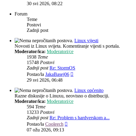
post
30 svi 2026, 08:22
Forum
Teme
Postovi
Zadnji post
Linux vijesti
Novosti iz Linux svijeta. Komentiranje vijesti s portala.
Moderator/ica:
Moderatori/ce
1938
Teme
15748
Postovi
Zadnji post
Re: StormOS
Zadnji
Postao/la
JakaBasej06
post
29 svi 2026, 06:48
Linux općenito
Razne diskusije o Linuxu, neovisno o distribuciji.
Moderator/ica:
Moderatori/ce
594
Teme
13233
Postovi
Zadnji post
Re: Problem s hardverskom a...
Zadnji
Postao/la
Cooleech
post
07 ožu 2026, 09:13