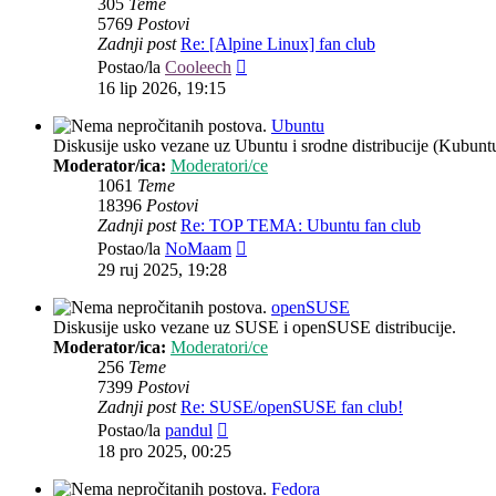
305
Teme
5769
Postovi
Zadnji post
Re: [Alpine Linux] fan club
Zadnji
Postao/la
Cooleech
post
16 lip 2026, 19:15
Ubuntu
Diskusije usko vezane uz Ubuntu i srodne distribucije (Kubun
Moderator/ica:
Moderatori/ce
1061
Teme
18396
Postovi
Zadnji post
Re: TOP TEMA: Ubuntu fan club
Zadnji
Postao/la
NoMaam
post
29 ruj 2025, 19:28
openSUSE
Diskusije usko vezane uz SUSE i openSUSE distribucije.
Moderator/ica:
Moderatori/ce
256
Teme
7399
Postovi
Zadnji post
Re: SUSE/openSUSE fan club!
Zadnji
Postao/la
pandul
post
18 pro 2025, 00:25
Fedora