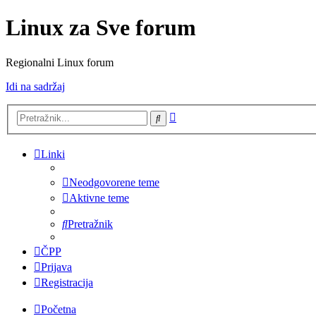
Linux za Sve forum
Regionalni Linux forum
Idi na sadržaj
Napredno
Pretražnik
pretraživanje
Linki
Neodgovorene teme
Aktivne teme
Pretražnik
ČPP
Prijava
Registracija
Početna