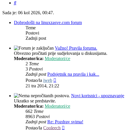
Pretražnik
Sada je: 06 kol 2026, 00:47.
Dobrodošli na linuxzasve.com forum
Teme
Postovi
Zadnji post
Važno! Pravila foruma.
Obvezno pročitati prije sudjelovanja u diskusijama.
Moderator/ica:
Moderatori/ce
2
Teme
3
Postovi
Zadnji post
Podsjetnik na pravila i kak...
Zadnji
Postao/la
iweb
post
21 tra 2014, 21:22
Novi korisnici - upoznavanje
Ukratko se predstavite.
Moderator/ica:
Moderatori/ce
662
Teme
8963
Postovi
Zadnji post
Re: Pozdrav svima!
Zadnji
Postao/la
Cooleech