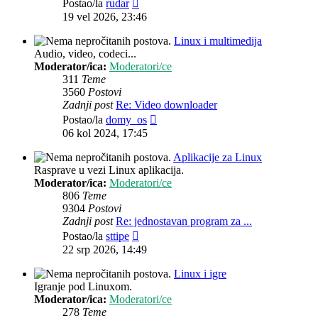
Zadnji
Postao/la
rudar
post
19 vel 2026, 23:46
Linux i multimedija
Audio, video, codeci...
Moderator/ica:
Moderatori/ce
311
Teme
3560
Postovi
Zadnji post
Re: Video downloader
Zadnji
Postao/la
domy_os
post
06 kol 2024, 17:45
Aplikacije za Linux
Rasprave u vezi Linux aplikacija.
Moderator/ica:
Moderatori/ce
806
Teme
9304
Postovi
Zadnji post
Re: jednostavan program za ...
Zadnji
Postao/la
sttipe
post
22 srp 2026, 14:49
Linux i igre
Igranje pod Linuxom.
Moderator/ica:
Moderatori/ce
278
Teme