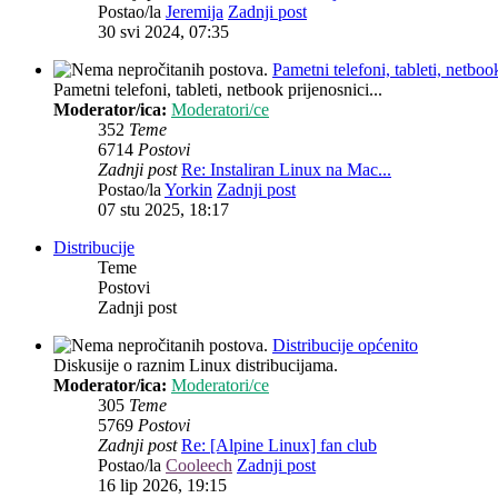
Postao/la
Jeremija
Zadnji post
30 svi 2024, 07:35
Pametni telefoni, tableti, netbook
Pametni telefoni, tableti, netbook prijenosnici...
Moderator/ica:
Moderatori/ce
352
Teme
6714
Postovi
Zadnji post
Re: Instaliran Linux na Mac...
Postao/la
Yorkin
Zadnji post
07 stu 2025, 18:17
Distribucije
Teme
Postovi
Zadnji post
Distribucije općenito
Diskusije o raznim Linux distribucijama.
Moderator/ica:
Moderatori/ce
305
Teme
5769
Postovi
Zadnji post
Re: [Alpine Linux] fan club
Postao/la
Cooleech
Zadnji post
16 lip 2026, 19:15