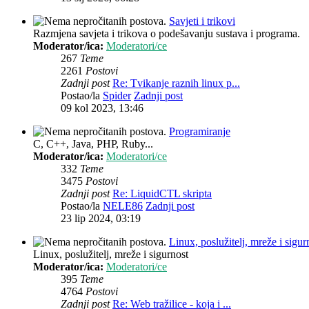
Savjeti i trikovi
Razmjena savjeta i trikova o podešavanju sustava i programa.
Moderator/ica:
Moderatori/ce
267
Teme
2261
Postovi
Zadnji post
Re: Tvikanje raznih linux p...
Postao/la
Spider
Zadnji post
09 kol 2023, 13:46
Programiranje
C, C++, Java, PHP, Ruby...
Moderator/ica:
Moderatori/ce
332
Teme
3475
Postovi
Zadnji post
Re: LiquidCTL skripta
Postao/la
NELE86
Zadnji post
23 lip 2024, 03:19
Linux, poslužitelj, mreže i sigur
Linux, poslužitelj, mreže i sigurnost
Moderator/ica:
Moderatori/ce
395
Teme
4764
Postovi
Zadnji post
Re: Web tražilice - koja i ...