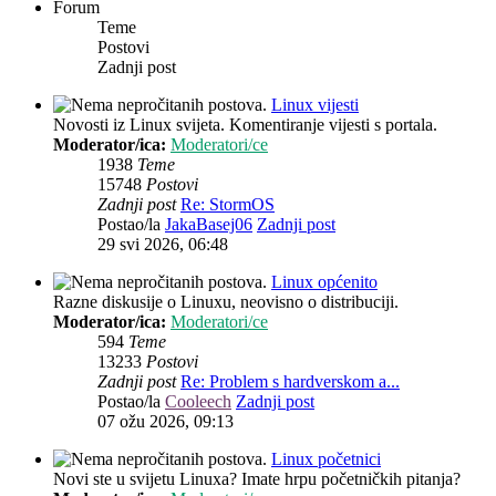
Forum
Teme
Postovi
Zadnji post
Linux vijesti
Novosti iz Linux svijeta. Komentiranje vijesti s portala.
Moderator/ica:
Moderatori/ce
1938
Teme
15748
Postovi
Zadnji post
Re: StormOS
Postao/la
JakaBasej06
Zadnji post
29 svi 2026, 06:48
Linux općenito
Razne diskusije o Linuxu, neovisno o distribuciji.
Moderator/ica:
Moderatori/ce
594
Teme
13233
Postovi
Zadnji post
Re: Problem s hardverskom a...
Postao/la
Cooleech
Zadnji post
07 ožu 2026, 09:13
Linux početnici
Novi ste u svijetu Linuxa? Imate hrpu početničkih pitanja?