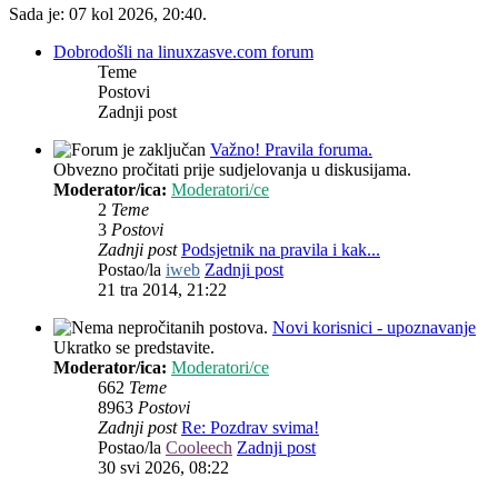
Sada je: 07 kol 2026, 20:40.
Dobrodošli na linuxzasve.com forum
Teme
Postovi
Zadnji post
Važno! Pravila foruma.
Obvezno pročitati prije sudjelovanja u diskusijama.
Moderator/ica:
Moderatori/ce
2
Teme
3
Postovi
Zadnji post
Podsjetnik na pravila i kak...
Postao/la
iweb
Zadnji post
21 tra 2014, 21:22
Novi korisnici - upoznavanje
Ukratko se predstavite.
Moderator/ica:
Moderatori/ce
662
Teme
8963
Postovi
Zadnji post
Re: Pozdrav svima!
Postao/la
Cooleech
Zadnji post
30 svi 2026, 08:22