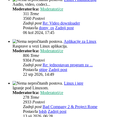
Audio, video, codeci...
Moderator/ica:
Moderatori/ce
311
Teme
3560
Postovi
Zadnji post
Re: Video downloader
Postao/la
domy_os
Zadnji post
06 kol 2024, 17:45
Aplikacije za Linux
Rasprave u vezi Linux aplikacija.
Moderator/ica:
Moderatori/ce
806
Teme
9304
Postovi
Zadnji post
Re: jednostavan program za ...
Postao/la
sttipe
Zadnji post
22 srp 2026, 14:49
Linux i igre
Igranje pod Linuxom.
Moderator/ica:
Moderatori/ce
278
Teme
2933
Postovi
Zadnji post
Bad Company 2 & Project Rome
Postao/la
b4sh
Zadnji post
13 sij 2026, 06:28