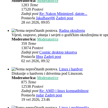
Moderator/ica:
Moderatori/ce
1283
Teme
17520
Postovi
Zadnji post
Re: Nakon Minimized, datote...
Postao/la
JakaBasej06
Zadnji post
28 svi 2026, 09:05
Radna okruženja
Vijesti, rasprave, pitanja i savjeti o grafičkim okruženjima te up
Moderator/ica:
Moderatori/ce
359
Teme
13074
Postovi
Zadnji post
Cosmic desktop iskustva
Postao/la
fibra
Zadnji post
02 svi 2026, 09:32
Linux i hardver
Diskusije o hardveru i driverima pod Linuxom.
Moderator/ica:
Moderatori/ce
875
Teme
12538
Postovi
Zadnji post
Re: AMD i linux kompatibilnost
Postao/la
rudar
Zadnji post
19 vel 2026, 23:46
Linux i multimedija