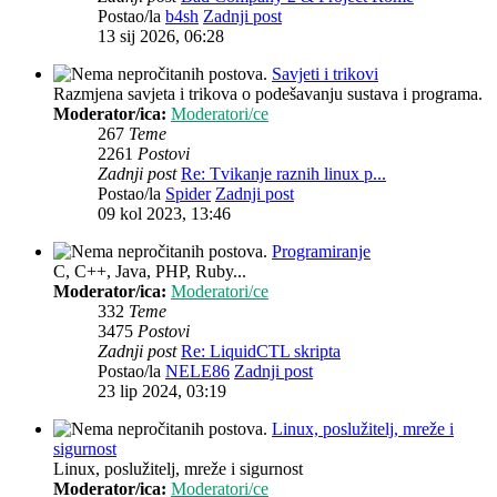
Postao/la
b4sh
Zadnji post
13 sij 2026, 06:28
Savjeti i trikovi
Razmjena savjeta i trikova o podešavanju sustava i programa.
Moderator/ica:
Moderatori/ce
267
Teme
2261
Postovi
Zadnji post
Re: Tvikanje raznih linux p...
Postao/la
Spider
Zadnji post
09 kol 2023, 13:46
Programiranje
C, C++, Java, PHP, Ruby...
Moderator/ica:
Moderatori/ce
332
Teme
3475
Postovi
Zadnji post
Re: LiquidCTL skripta
Postao/la
NELE86
Zadnji post
23 lip 2024, 03:19
Linux, poslužitelj, mreže i
sigurnost
Linux, poslužitelj, mreže i sigurnost
Moderator/ica:
Moderatori/ce