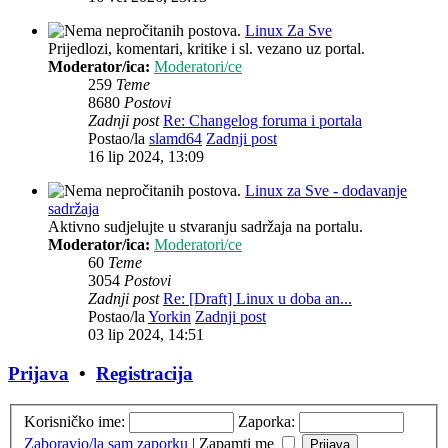
Linux Za Sve
Prijedlozi, komentari, kritike i sl. vezano uz portal.
Moderator/ica:
Moderatori/ce
259
Teme
8680
Postovi
Zadnji post
Re: Changelog foruma i portala
Postao/la
slamd64
Zadnji post
16 lip 2024, 13:09
Linux za Sve - dodavanje
sadržaja
Aktivno sudjelujte u stvaranju sadržaja na portalu.
Moderator/ica:
Moderatori/ce
60
Teme
3054
Postovi
Zadnji post
Re: [Draft] Linux u doba an...
Postao/la
Yorkin
Zadnji post
03 lip 2024, 14:51
Prijava
•
Registracija
Korisničko ime:
Zaporka:
Zaboravio/la sam zaporku
|
Zapamti me