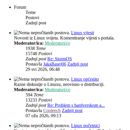
Forum
Teme
Postovi
Zadnji post
Linux vijesti
Novosti iz Linux svijeta. Komentiranje vijesti s portala.
Moderator/ica:
Moderatori/ce
1938
Teme
15748
Postovi
Zadnji post
Re: StormOS
Postao/la
JakaBasej06
Zadnji post
29 svi 2026, 06:48
Linux općenito
Razne diskusije o Linuxu, neovisno o distribuciji.
Moderator/ica:
Moderatori/ce
594
Teme
13233
Postovi
Zadnji post
Re: Problem s hardverskom a...
Postao/la
Cooleech
Zadnji post
07 ožu 2026, 09:13
Linux početnici