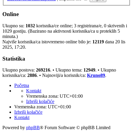
Online
Ukupno su:
1032
korisnika/ce online; 3 registrirana/e, 0 skrivenih i
1029 gostiju. (Bazirano na aktivnosti korisnika/ca u proteklih 5
minuta.)
Najviše korisnika/ca istovremeno online bilo je:
12119
dana 20 lis
2025, 17:20.
Statistika
Ukupno postova:
269216
. • Ukupno tema:
12949
. • Ukupno
korisnika/ca:
2886
. • Najnoviji/a korisnik/ca:
Kruno89
.
Početna
Kontakt
Vremenska zona:
UTC+01:00
Izbriši kolačiće
Vremenska zona:
UTC+01:00
Izbriši kolačiće
Kontakt
Powered by
phpBB
® Forum Software © phpBB Limited