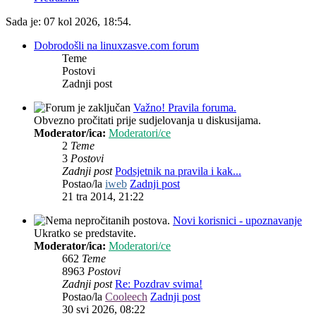
Sada je: 07 kol 2026, 18:54.
Dobrodošli na linuxzasve.com forum
Teme
Postovi
Zadnji post
Važno! Pravila foruma.
Obvezno pročitati prije sudjelovanja u diskusijama.
Moderator/ica:
Moderatori/ce
2
Teme
3
Postovi
Zadnji post
Podsjetnik na pravila i kak...
Postao/la
iweb
Zadnji post
21 tra 2014, 21:22
Novi korisnici - upoznavanje
Ukratko se predstavite.
Moderator/ica:
Moderatori/ce
662
Teme
8963
Postovi
Zadnji post
Re: Pozdrav svima!
Postao/la
Cooleech
Zadnji post
30 svi 2026, 08:22