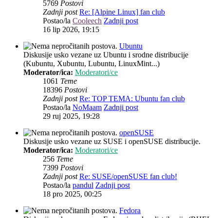
5769
Postovi
Zadnji post
Re: [Alpine Linux] fan club
Postao/la
Cooleech
Zadnji post
16 lip 2026, 19:15
Ubuntu
Diskusije usko vezane uz Ubuntu i srodne distribucije
(Kubuntu, Xubuntu, Lubuntu, LinuxMint...)
Moderator/ica:
Moderatori/ce
1061
Teme
18396
Postovi
Zadnji post
Re: TOP TEMA: Ubuntu fan club
Postao/la
NoMaam
Zadnji post
29 ruj 2025, 19:28
openSUSE
Diskusije usko vezane uz SUSE i openSUSE distribucije.
Moderator/ica:
Moderatori/ce
256
Teme
7399
Postovi
Zadnji post
Re: SUSE/openSUSE fan club!
Postao/la
pandul
Zadnji post
18 pro 2025, 00:25
Fedora