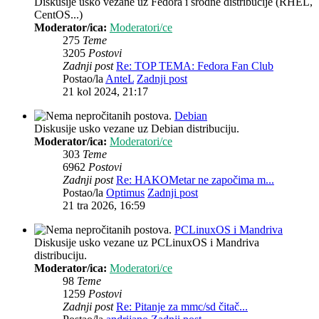
Diskusije usko vezane uz Fedora i srodne distribucije (RHEL,
CentOS...)
Moderator/ica:
Moderatori/ce
275
Teme
3205
Postovi
Zadnji post
Re: TOP TEMA: Fedora Fan Club
Postao/la
AnteL
Zadnji post
21 kol 2024, 21:17
Debian
Diskusije usko vezane uz Debian distribuciju.
Moderator/ica:
Moderatori/ce
303
Teme
6962
Postovi
Zadnji post
Re: HAKOMetar ne započima m...
Postao/la
Optimus
Zadnji post
21 tra 2026, 16:59
PCLinuxOS i Mandriva
Diskusije usko vezane uz PCLinuxOS i Mandriva
distribuciju.
Moderator/ica:
Moderatori/ce
98
Teme
1259
Postovi
Zadnji post
Re: Pitanje za mmc/sd čitač...