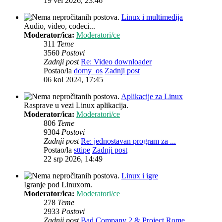
19 vel 2026, 23:46
Linux i multimedija
Audio, video, codeci...
Moderator/ica:
Moderatori/ce
311
Teme
3560
Postovi
Zadnji post
Re: Video downloader
Postao/la
domy_os
Zadnji post
06 kol 2024, 17:45
Aplikacije za Linux
Rasprave u vezi Linux aplikacija.
Moderator/ica:
Moderatori/ce
806
Teme
9304
Postovi
Zadnji post
Re: jednostavan program za ...
Postao/la
sttipe
Zadnji post
22 srp 2026, 14:49
Linux i igre
Igranje pod Linuxom.
Moderator/ica:
Moderatori/ce
278
Teme
2933
Postovi
Zadnji post
Bad Company 2 & Project Rome