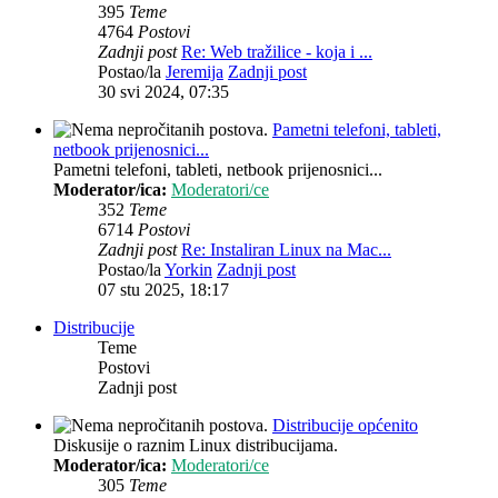
395
Teme
4764
Postovi
Zadnji post
Re: Web tražilice - koja i ...
Postao/la
Jeremija
Zadnji post
30 svi 2024, 07:35
Pametni telefoni, tableti,
netbook prijenosnici...
Pametni telefoni, tableti, netbook prijenosnici...
Moderator/ica:
Moderatori/ce
352
Teme
6714
Postovi
Zadnji post
Re: Instaliran Linux na Mac...
Postao/la
Yorkin
Zadnji post
07 stu 2025, 18:17
Distribucije
Teme
Postovi
Zadnji post
Distribucije općenito
Diskusije o raznim Linux distribucijama.
Moderator/ica:
Moderatori/ce
305
Teme