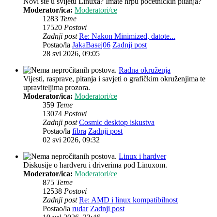
Novi ste u svijetu Linuxa? Imate hrpu početničkih pitanja?
Moderator/ica:
Moderatori/ce
1283
Teme
17520
Postovi
Zadnji post
Re: Nakon Minimized, datote...
Postao/la
JakaBasej06
Zadnji post
28 svi 2026, 09:05
Radna okruženja
Vijesti, rasprave, pitanja i savjeti o grafičkim okruženjima te
upraviteljima prozora.
Moderator/ica:
Moderatori/ce
359
Teme
13074
Postovi
Zadnji post
Cosmic desktop iskustva
Postao/la
fibra
Zadnji post
02 svi 2026, 09:32
Linux i hardver
Diskusije o hardveru i driverima pod Linuxom.
Moderator/ica:
Moderatori/ce
875
Teme
12538
Postovi
Zadnji post
Re: AMD i linux kompatibilnost
Postao/la
rudar
Zadnji post