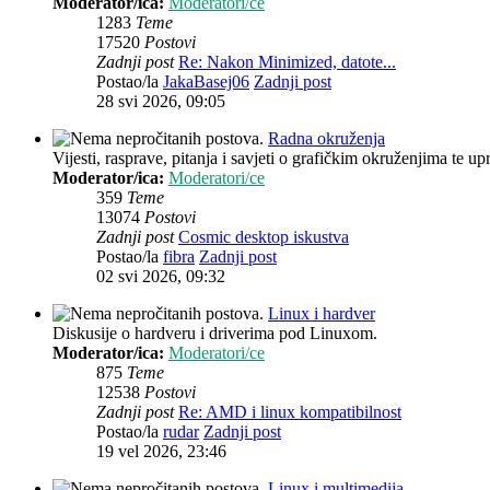
Moderator/ica:
Moderatori/ce
1283
Teme
17520
Postovi
Zadnji post
Re: Nakon Minimized, datote...
Postao/la
JakaBasej06
Zadnji post
28 svi 2026, 09:05
Radna okruženja
Vijesti, rasprave, pitanja i savjeti o grafičkim okruženjima te up
Moderator/ica:
Moderatori/ce
359
Teme
13074
Postovi
Zadnji post
Cosmic desktop iskustva
Postao/la
fibra
Zadnji post
02 svi 2026, 09:32
Linux i hardver
Diskusije o hardveru i driverima pod Linuxom.
Moderator/ica:
Moderatori/ce
875
Teme
12538
Postovi
Zadnji post
Re: AMD i linux kompatibilnost
Postao/la
rudar
Zadnji post
19 vel 2026, 23:46
Linux i multimedija