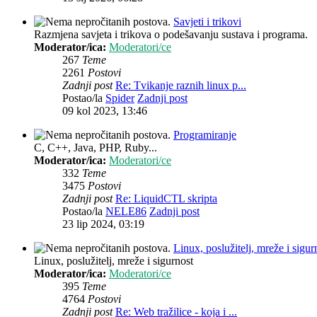
Savjeti i trikovi
Razmjena savjeta i trikova o podešavanju sustava i programa.
Moderator/ica:
Moderatori/ce
267
Teme
2261
Postovi
Zadnji post
Re: Tvikanje raznih linux p...
Postao/la
Spider
Zadnji post
09 kol 2023, 13:46
Programiranje
C, C++, Java, PHP, Ruby...
Moderator/ica:
Moderatori/ce
332
Teme
3475
Postovi
Zadnji post
Re: LiquidCTL skripta
Postao/la
NELE86
Zadnji post
23 lip 2024, 03:19
Linux, poslužitelj, mreže i sigur
Linux, poslužitelj, mreže i sigurnost
Moderator/ica:
Moderatori/ce
395
Teme
4764
Postovi
Zadnji post
Re: Web tražilice - koja i ...