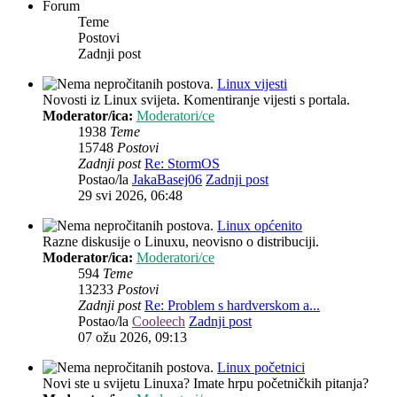
Forum
Teme
Postovi
Zadnji post
Linux vijesti
Novosti iz Linux svijeta. Komentiranje vijesti s portala.
Moderator/ica:
Moderatori/ce
1938
Teme
15748
Postovi
Zadnji post
Re: StormOS
Postao/la
JakaBasej06
Zadnji post
29 svi 2026, 06:48
Linux općenito
Razne diskusije o Linuxu, neovisno o distribuciji.
Moderator/ica:
Moderatori/ce
594
Teme
13233
Postovi
Zadnji post
Re: Problem s hardverskom a...
Postao/la
Cooleech
Zadnji post
07 ožu 2026, 09:13
Linux početnici
Novi ste u svijetu Linuxa? Imate hrpu početničkih pitanja?