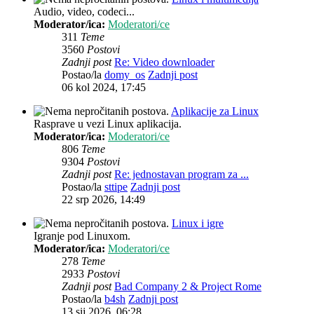
Audio, video, codeci...
Moderator/ica:
Moderatori/ce
311
Teme
3560
Postovi
Zadnji post
Re: Video downloader
Postao/la
domy_os
Zadnji post
06 kol 2024, 17:45
Aplikacije za Linux
Rasprave u vezi Linux aplikacija.
Moderator/ica:
Moderatori/ce
806
Teme
9304
Postovi
Zadnji post
Re: jednostavan program za ...
Postao/la
sttipe
Zadnji post
22 srp 2026, 14:49
Linux i igre
Igranje pod Linuxom.
Moderator/ica:
Moderatori/ce
278
Teme
2933
Postovi
Zadnji post
Bad Company 2 & Project Rome
Postao/la
b4sh
Zadnji post
13 sij 2026, 06:28