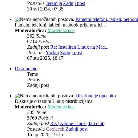
Postao/la
Jeremija
Zadnji post
30 svi 2024, 07:35
Pametni telefoni, tableti, netbook
Pametni telefoni, tableti, netbook prijenosnici...
Moderator/ica:
Moderatori/ce
352
Teme
6714
Postovi
Zadnji post
Re: Instaliran Linux na Mac...
Postao/la
Yorkin
Zadnji post
07 stu 2025, 18:17
Distribucije
Teme
Postovi
Zadnji post
Distribucije općenito
Diskusije o raznim Linux distribucijama.
Moderator/ica:
Moderatori/ce
305
Teme
5769
Postovi
Zadnji post
Re: [Alpine Linux] fan club
Postao/la
Cooleech
Zadnji post
16 lip 2026, 19:15