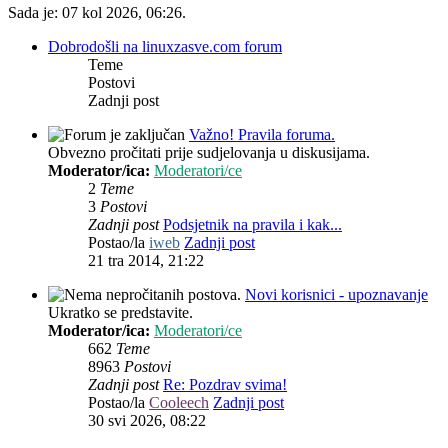
Sada je: 07 kol 2026, 06:26.
Dobrodošli na linuxzasve.com forum
Teme
Postovi
Zadnji post
Važno! Pravila foruma.
Obvezno pročitati prije sudjelovanja u diskusijama.
Moderator/ica:
Moderatori/ce
2
Teme
3
Postovi
Zadnji post
Podsjetnik na pravila i kak...
Postao/la
iweb
Zadnji post
21 tra 2014, 21:22
Novi korisnici - upoznavanje
Ukratko se predstavite.
Moderator/ica:
Moderatori/ce
662
Teme
8963
Postovi
Zadnji post
Re: Pozdrav svima!
Postao/la
Cooleech
Zadnji post
30 svi 2026, 08:22