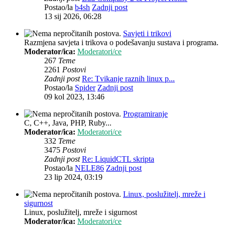
Postao/la
b4sh
Zadnji post
13 sij 2026, 06:28
Savjeti i trikovi
Razmjena savjeta i trikova o podešavanju sustava i programa.
Moderator/ica:
Moderatori/ce
267
Teme
2261
Postovi
Zadnji post
Re: Tvikanje raznih linux p...
Postao/la
Spider
Zadnji post
09 kol 2023, 13:46
Programiranje
C, C++, Java, PHP, Ruby...
Moderator/ica:
Moderatori/ce
332
Teme
3475
Postovi
Zadnji post
Re: LiquidCTL skripta
Postao/la
NELE86
Zadnji post
23 lip 2024, 03:19
Linux, poslužitelj, mreže i
sigurnost
Linux, poslužitelj, mreže i sigurnost
Moderator/ica:
Moderatori/ce