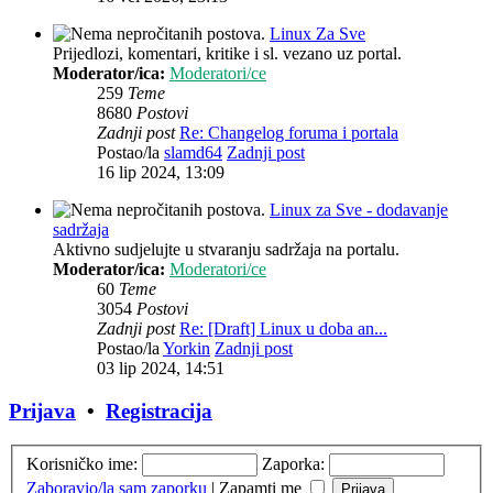
Linux Za Sve
Prijedlozi, komentari, kritike i sl. vezano uz portal.
Moderator/ica:
Moderatori/ce
259
Teme
8680
Postovi
Zadnji post
Re: Changelog foruma i portala
Postao/la
slamd64
Zadnji post
16 lip 2024, 13:09
Linux za Sve - dodavanje
sadržaja
Aktivno sudjelujte u stvaranju sadržaja na portalu.
Moderator/ica:
Moderatori/ce
60
Teme
3054
Postovi
Zadnji post
Re: [Draft] Linux u doba an...
Postao/la
Yorkin
Zadnji post
03 lip 2024, 14:51
Prijava
•
Registracija
Korisničko ime:
Zaporka:
Zaboravio/la sam zaporku
|
Zapamti me