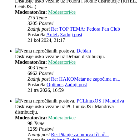
Diskusije usko vezane uz Fedora i srodne distribucije (RHEL,
CentOS...)
Moderator/ica:
Moderatori/ce
275
Teme
3205
Postovi
Zadnji post
Re: TOP TEMA: Fedora Fan Club
Postao/la
AnteL
Zadnji post
21 kol 2024, 21:17
Debian
Diskusije usko vezane uz Debian distribuciju.
Moderator/ica:
Moderatori/ce
303
Teme
6962
Postovi
Zadnji post
Re: HAKOMetar ne započima m...
Postao/la
Optimus
Zadnji post
21 tra 2026, 16:59
PCLinuxOS i Mandriva
Diskusije usko vezane uz PCLinuxOS i Mandriva
distribuciju.
Moderator/ica:
Moderatori/ce
98
Teme
1259
Postovi
Zadnji post
Re: Pitanje za mmc/sd čitač...