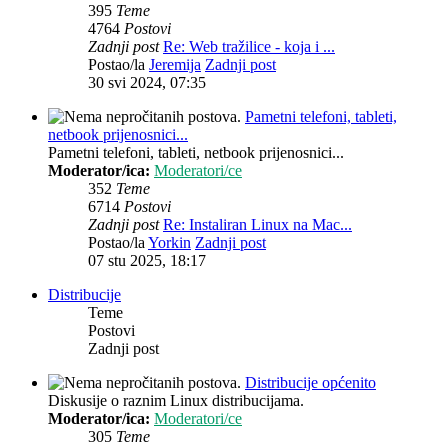
395
Teme
4764
Postovi
Zadnji post
Re: Web tražilice - koja i ...
Postao/la
Jeremija
Zadnji post
30 svi 2024, 07:35
Pametni telefoni, tableti,
netbook prijenosnici...
Pametni telefoni, tableti, netbook prijenosnici...
Moderator/ica:
Moderatori/ce
352
Teme
6714
Postovi
Zadnji post
Re: Instaliran Linux na Mac...
Postao/la
Yorkin
Zadnji post
07 stu 2025, 18:17
Distribucije
Teme
Postovi
Zadnji post
Distribucije općenito
Diskusije o raznim Linux distribucijama.
Moderator/ica:
Moderatori/ce
305
Teme