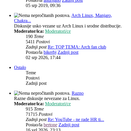
Postao/la
andrijano
Zadnji post
05 srp 2019, 09:36
Arch Linux, Manjaro,
Chakra...
Diskusije usko vezane uz Arch Linux i srodne distribucije.
Moderator/ica:
Moderatori/ce
190
Teme
5411
Postovi
Zadnji post
Re: TOP TEMA: Arch fan club
Postao/la
bikerbj
Zadnji post
02 srp 2026, 17:44
Ostalo
Teme
Postovi
Zadnji post
Razno
Razne diskusije nevezane za Linux.
Moderator/ica:
Moderatori/ce
915
Teme
71715
Postovi
Zadnji post
Re: YouTube - ne rade HR ti...
Postao/la
bertone
Zadnji post
16 vel 2026, 23:13