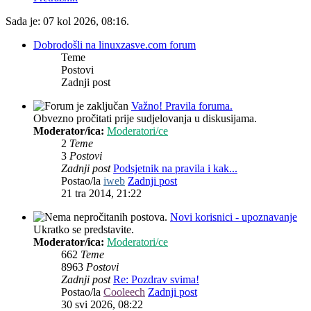
Sada je: 07 kol 2026, 08:16.
Dobrodošli na linuxzasve.com forum
Teme
Postovi
Zadnji post
Važno! Pravila foruma.
Obvezno pročitati prije sudjelovanja u diskusijama.
Moderator/ica:
Moderatori/ce
2
Teme
3
Postovi
Zadnji post
Podsjetnik na pravila i kak...
Postao/la
iweb
Zadnji post
21 tra 2014, 21:22
Novi korisnici - upoznavanje
Ukratko se predstavite.
Moderator/ica:
Moderatori/ce
662
Teme
8963
Postovi
Zadnji post
Re: Pozdrav svima!
Postao/la
Cooleech
Zadnji post
30 svi 2026, 08:22