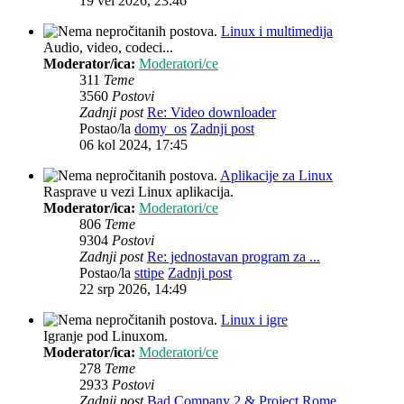
19 vel 2026, 23:46
Linux i multimedija
Audio, video, codeci...
Moderator/ica:
Moderatori/ce
311
Teme
3560
Postovi
Zadnji post
Re: Video downloader
Postao/la
domy_os
Zadnji post
06 kol 2024, 17:45
Aplikacije za Linux
Rasprave u vezi Linux aplikacija.
Moderator/ica:
Moderatori/ce
806
Teme
9304
Postovi
Zadnji post
Re: jednostavan program za ...
Postao/la
sttipe
Zadnji post
22 srp 2026, 14:49
Linux i igre
Igranje pod Linuxom.
Moderator/ica:
Moderatori/ce
278
Teme
2933
Postovi
Zadnji post
Bad Company 2 & Project Rome