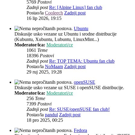
5769
Postovi
Zadnji post
Re: [Alpine Linux] fan club
Postao/la
Cooleech
Zadnji post
16 lip 2026, 19:15
Ubuntu
Diskusije usko vezane uz Ubuntu i srodne distribucije
(Kubuntu, Xubuntu, Lubuntu, LinuxMint...)
Moderator/ica:
Moderatori/ce
1061
Teme
18396
Postovi
Zadnji post
Re: TOP TEMA: Ubuntu fan club
Postao/la
NoMaam
Zadnji post
29 ruj 2025, 19:28
openSUSE
Diskusije usko vezane uz SUSE i openSUSE distribucije.
Moderator/ica:
Moderatori/ce
256
Teme
7399
Postovi
Zadnji post
Re: SUSE/openSUSE fan club!
Postao/la
pandul
Zadnji post
18 pro 2025, 00:25
Fedora