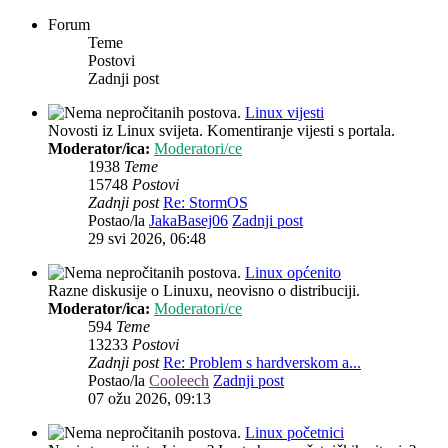
Forum
Teme
Postovi
Zadnji post
Linux vijesti
Novosti iz Linux svijeta. Komentiranje vijesti s portala.
Moderator/ica:
Moderatori/ce
1938
Teme
15748
Postovi
Zadnji post
Re: StormOS
Postao/la
JakaBasej06
Zadnji post
29 svi 2026, 06:48
Linux općenito
Razne diskusije o Linuxu, neovisno o distribuciji.
Moderator/ica:
Moderatori/ce
594
Teme
13233
Postovi
Zadnji post
Re: Problem s hardverskom a...
Postao/la
Cooleech
Zadnji post
07 ožu 2026, 09:13
Linux početnici