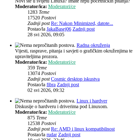
Novi ste u svijetu Linuxa? Imate hrpu početničkih pitanja?
Moderator/ica:
Moderatori/ce
1283
Teme
17520
Postovi
Zadnji post
Re: Nakon Minimized, datote...
Postao/la
JakaBasej06
Zadnji post
28 svi 2026, 09:05
Radna okruženja
Vijesti, rasprave, pitanja i savjeti o grafičkim okruženjima te
upraviteljima prozora.
Moderator/ica:
Moderatori/ce
359
Teme
13074
Postovi
Zadnji post
Cosmic desktop iskustva
Postao/la
fibra
Zadnji post
02 svi 2026, 09:32
Linux i hardver
Diskusije o hardveru i driverima pod Linuxom.
Moderator/ica:
Moderatori/ce
875
Teme
12538
Postovi
Zadnji post
Re: AMD i linux kompatibilnost
Postao/la
rudar
Zadnji post