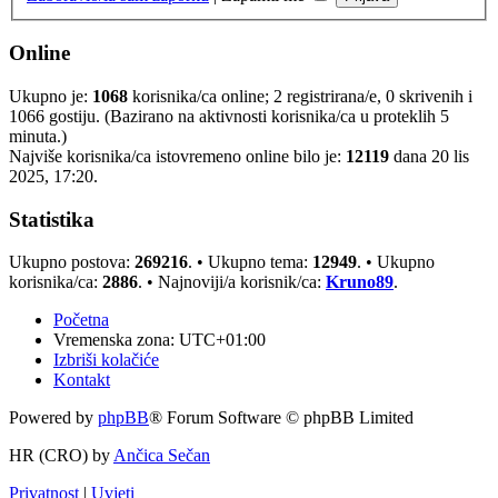
Online
Ukupno je:
1068
korisnika/ca online; 2 registrirana/e, 0 skrivenih i
1066 gostiju. (Bazirano na aktivnosti korisnika/ca u proteklih 5
minuta.)
Najviše korisnika/ca istovremeno online bilo je:
12119
dana 20 lis
2025, 17:20.
Statistika
Ukupno postova:
269216
. • Ukupno tema:
12949
. • Ukupno
korisnika/ca:
2886
. • Najnoviji/a korisnik/ca:
Kruno89
.
Početna
Vremenska zona:
UTC+01:00
Izbriši kolačiće
Kontakt
Powered by
phpBB
® Forum Software © phpBB Limited
HR (CRO) by
Ančica Sečan
Privatnost
|
Uvjeti