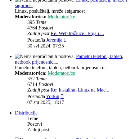
sigurnost
Linux, poslužitelj, mreže i sigurnost
Moderator/ica:
Moderatori/ce
395
Teme
4764
Postovi
Zadnji post
Re: Web tražilice - koja i ...
Zadnji
Postao/la
Jeremija
post
30 svi 2024, 07:35
Pametni telefoni, tableti,
netbook prijenosnici...
Pametni telefoni, tableti, netbook prijenosnici...
Moderator/ica:
Moderatori/ce
352
Teme
6714
Postovi
Zadnji post
Re: Instaliran Linux na Mac...
Zadnji
Postao/la
Yorkin
post
07 stu 2025, 18:17
Distribucije
Teme
Postovi
Zadnji post