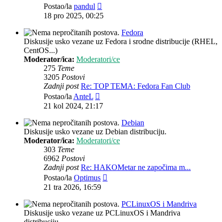
Zadnji
Postao/la
pandul
post
18 pro 2025, 00:25
Fedora
Diskusije usko vezane uz Fedora i srodne distribucije (RHEL,
CentOS...)
Moderator/ica:
Moderatori/ce
275
Teme
3205
Postovi
Zadnji post
Re: TOP TEMA: Fedora Fan Club
Zadnji
Postao/la
AnteL
post
21 kol 2024, 21:17
Debian
Diskusije usko vezane uz Debian distribuciju.
Moderator/ica:
Moderatori/ce
303
Teme
6962
Postovi
Zadnji post
Re: HAKOMetar ne započima m...
Zadnji
Postao/la
Optimus
post
21 tra 2026, 16:59
PCLinuxOS i Mandriva
Diskusije usko vezane uz PCLinuxOS i Mandriva
distribuciju.