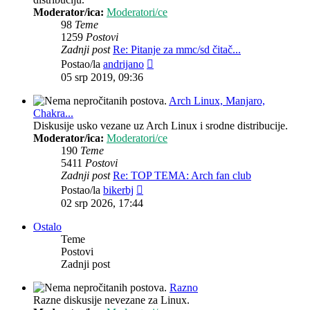
Moderator/ica:
Moderatori/ce
98
Teme
1259
Postovi
Zadnji post
Re: Pitanje za mmc/sd čitač...
Zadnji
Postao/la
andrijano
post
05 srp 2019, 09:36
Arch Linux, Manjaro,
Chakra...
Diskusije usko vezane uz Arch Linux i srodne distribucije.
Moderator/ica:
Moderatori/ce
190
Teme
5411
Postovi
Zadnji post
Re: TOP TEMA: Arch fan club
Zadnji
Postao/la
bikerbj
post
02 srp 2026, 17:44
Ostalo
Teme
Postovi
Zadnji post
Razno
Razne diskusije nevezane za Linux.