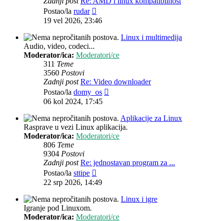
Zadnji post
Re: AMD i linux kompatibilnost
Zadnji
Postao/la
rudar
post
19 vel 2026, 23:46
Linux i multimedija
Audio, video, codeci...
Moderator/ica:
Moderatori/ce
311
Teme
3560
Postovi
Zadnji post
Re: Video downloader
Zadnji
Postao/la
domy_os
post
06 kol 2024, 17:45
Aplikacije za Linux
Rasprave u vezi Linux aplikacija.
Moderator/ica:
Moderatori/ce
806
Teme
9304
Postovi
Zadnji post
Re: jednostavan program za ...
Zadnji
Postao/la
sttipe
post
22 srp 2026, 14:49
Linux i igre
Igranje pod Linuxom.
Moderator/ica:
Moderatori/ce