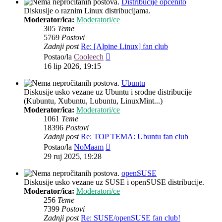
Distribucije općenito
Diskusije o raznim Linux distribucijama.
Moderator/ica:
Moderatori/ce
305
Teme
5769
Postovi
Zadnji post
Re: [Alpine Linux] fan club
Zadnji
Postao/la
Cooleech
post
16 lip 2026, 19:15
Ubuntu
Diskusije usko vezane uz Ubuntu i srodne distribucije
(Kubuntu, Xubuntu, Lubuntu, LinuxMint...)
Moderator/ica:
Moderatori/ce
1061
Teme
18396
Postovi
Zadnji post
Re: TOP TEMA: Ubuntu fan club
Zadnji
Postao/la
NoMaam
post
29 ruj 2025, 19:28
openSUSE
Diskusije usko vezane uz SUSE i openSUSE distribucije.
Moderator/ica:
Moderatori/ce
256
Teme
7399
Postovi
Zadnji post
Re: SUSE/openSUSE fan club!