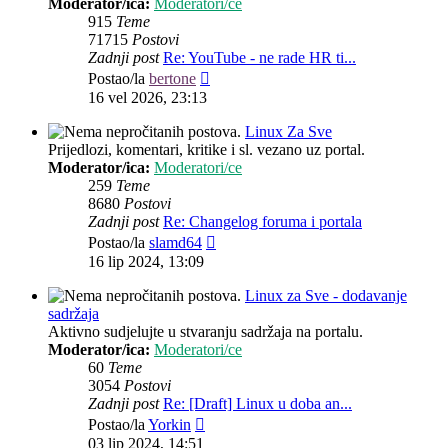
Moderator/ica:
Moderatori/ce
915
Teme
71715
Postovi
Zadnji post
Re: YouTube - ne rade HR ti...
Zadnji
Postao/la
bertone
post
16 vel 2026, 23:13
Linux Za Sve
Prijedlozi, komentari, kritike i sl. vezano uz portal.
Moderator/ica:
Moderatori/ce
259
Teme
8680
Postovi
Zadnji post
Re: Changelog foruma i portala
Zadnji
Postao/la
slamd64
post
16 lip 2024, 13:09
Linux za Sve - dodavanje
sadržaja
Aktivno sudjelujte u stvaranju sadržaja na portalu.
Moderator/ica:
Moderatori/ce
60
Teme
3054
Postovi
Zadnji post
Re: [Draft] Linux u doba an...
Zadnji
Postao/la
Yorkin
post
03 lip 2024, 14:51