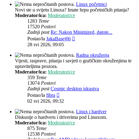
Linux početnici
Novi ste u svijetu Linuxa? Imate hrpu početničkih pitanja?
Moderator/ica:
Moderatori/ce
1283
Teme
17520
Postovi
Zadnji post
Re: Nakon Minimized, datote...
Zadnji
Postao/la
JakaBasej06
post
28 svi 2026, 09:05
Radna okruženja
Vijesti, rasprave, pitanja i savjeti o grafičkim okruženjima te
upraviteljima prozora.
Moderator/ica:
Moderatori/ce
359
Teme
13074
Postovi
Zadnji post
Cosmic desktop iskustva
Zadnji
Postao/la
fibra
post
02 svi 2026, 09:32
Linux i hardver
Diskusije o hardveru i driverima pod Linuxom.
Moderator/ica:
Moderatori/ce
875
Teme
12538
Postovi