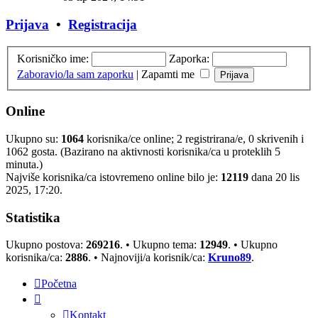
Prijava
•
Registracija
Korisničko ime:
Zaporka:
Zaboravio/la sam zaporku
|
Zapamti me
Online
Ukupno su:
1064
korisnika/ce online; 2 registrirana/e, 0 skrivenih i
1062 gosta. (Bazirano na aktivnosti korisnika/ca u proteklih 5
minuta.)
Najviše korisnika/ca istovremeno online bilo je:
12119
dana 20 lis
2025, 17:20.
Statistika
Ukupno postova:
269216
. • Ukupno tema:
12949
. • Ukupno
korisnika/ca:
2886
. • Najnoviji/a korisnik/ca:
Kruno89
.
Početna
Kontakt