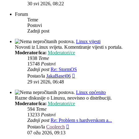
post
30 svi 2026, 08:22
Forum
Teme
Postovi
Zadnji post
Linux vijesti
Novosti iz Linux svijeta. Komentiranje vijesti s portala.
Moderator/ica:
Moderatori/ce
1938
Teme
15748
Postovi
Zadnji post
Re: StormOS
Zadnji
Postao/la
JakaBasej06
post
29 svi 2026, 06:48
Linux općenito
Razne diskusije o Linuxu, neovisno o distribuciji.
Moderator/ica:
Moderatori/ce
594
Teme
13233
Postovi
Zadnji post
Re: Problem s hardverskom a...
Zadnji
Postao/la
Cooleech
post
07 ožu 2026, 09:13