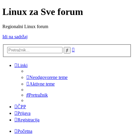
Linux za Sve forum
Regionalni Linux forum
Idi na sadržaj
Napredno
Pretražnik
pretraživanje
Linki
Neodgovorene teme
Aktivne teme
Pretražnik
ČPP
Prijava
Registracija
Početna