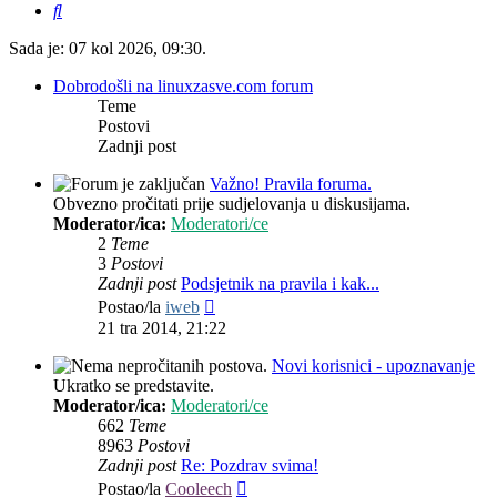
Pretražnik
Sada je: 07 kol 2026, 09:30.
Dobrodošli na linuxzasve.com forum
Teme
Postovi
Zadnji post
Važno! Pravila foruma.
Obvezno pročitati prije sudjelovanja u diskusijama.
Moderator/ica:
Moderatori/ce
2
Teme
3
Postovi
Zadnji post
Podsjetnik na pravila i kak...
Zadnji
Postao/la
iweb
post
21 tra 2014, 21:22
Novi korisnici - upoznavanje
Ukratko se predstavite.
Moderator/ica:
Moderatori/ce
662
Teme
8963
Postovi
Zadnji post
Re: Pozdrav svima!
Zadnji
Postao/la
Cooleech