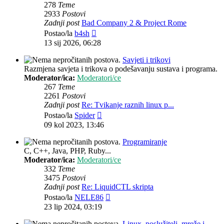
278
Teme
2933
Postovi
Zadnji post
Bad Company 2 & Project Rome
Zadnji
Postao/la
b4sh
post
13 sij 2026, 06:28
Savjeti i trikovi
Razmjena savjeta i trikova o podešavanju sustava i programa.
Moderator/ica:
Moderatori/ce
267
Teme
2261
Postovi
Zadnji post
Re: Tvikanje raznih linux p...
Zadnji
Postao/la
Spider
post
09 kol 2023, 13:46
Programiranje
C, C++, Java, PHP, Ruby...
Moderator/ica:
Moderatori/ce
332
Teme
3475
Postovi
Zadnji post
Re: LiquidCTL skripta
Zadnji
Postao/la
NELE86
post
23 lip 2024, 03:19
Linux, poslužitelj, mreže i