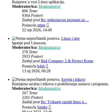
Rasprave u vezi Linux aplikacija.
Moderator/ica:
Moderatori/ce
806
Teme
9304
Postovi
Zadnji post
Re: jednostavan program za ...
Zadnji
Postao/la
sttipe
post
22 srp 2026, 14:49
Linux i igre
Igranje pod Linuxom.
Moderator/ica:
Moderatori/ce
278
Teme
2933
Postovi
Zadnji post
Bad Company 2 & Project Rome
Zadnji
Postao/la
b4sh
post
13 sij 2026, 06:28
Savjeti i trikovi
Razmjena savjeta i trikova o podešavanju sustava i programa.
Moderator/ica:
Moderatori/ce
267
Teme
2261
Postovi
Zadnji post
Re: Tvikanje raznih linux p...
Zadnji
Postao/la
Spider
post
09 kol 2023, 13:46