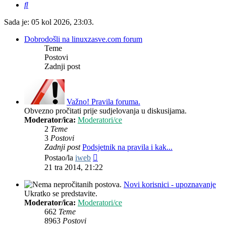
Pretražnik
Sada je: 05 kol 2026, 23:03.
Dobrodošli na linuxzasve.com forum
Teme
Postovi
Zadnji post
Važno! Pravila foruma.
Obvezno pročitati prije sudjelovanja u diskusijama.
Moderator/ica:
Moderatori/ce
2
Teme
3
Postovi
Zadnji post
Podsjetnik na pravila i kak...
Zadnji
Postao/la
iweb
post
21 tra 2014, 21:22
Novi korisnici - upoznavanje
Ukratko se predstavite.
Moderator/ica:
Moderatori/ce
662
Teme
8963
Postovi