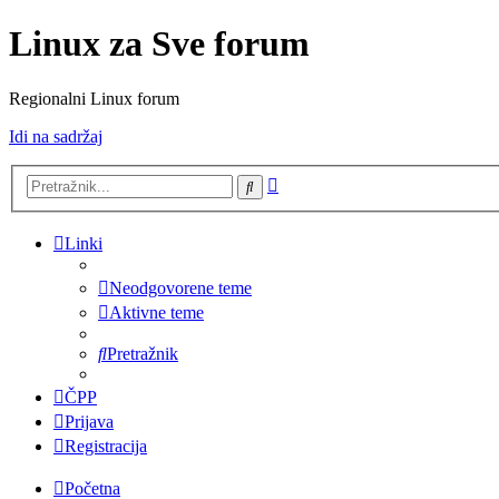
Linux za Sve forum
Regionalni Linux forum
Idi na sadržaj
Napredno
Pretražnik
pretraživanje
Linki
Neodgovorene teme
Aktivne teme
Pretražnik
ČPP
Prijava
Registracija
Početna