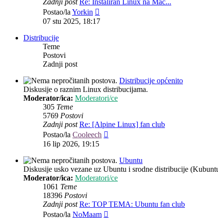
Zadnji post
Re: Instaliran Linux na Mac...
Zadnji
Postao/la
Yorkin
post
07 stu 2025, 18:17
Distribucije
Teme
Postovi
Zadnji post
Distribucije općenito
Diskusije o raznim Linux distribucijama.
Moderator/ica:
Moderatori/ce
305
Teme
5769
Postovi
Zadnji post
Re: [Alpine Linux] fan club
Zadnji
Postao/la
Cooleech
post
16 lip 2026, 19:15
Ubuntu
Diskusije usko vezane uz Ubuntu i srodne distribucije (Kubun
Moderator/ica:
Moderatori/ce
1061
Teme
18396
Postovi
Zadnji post
Re: TOP TEMA: Ubuntu fan club
Zadnji
Postao/la
NoMaam