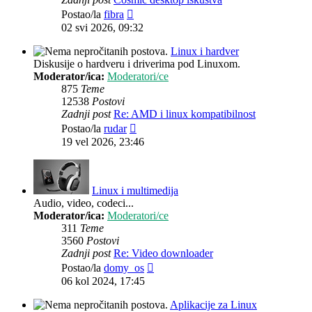
Zadnji
Postao/la
fibra
post
02 svi 2026, 09:32
Linux i hardver
Diskusije o hardveru i driverima pod Linuxom.
Moderator/ica:
Moderatori/ce
875
Teme
12538
Postovi
Zadnji post
Re: AMD i linux kompatibilnost
Zadnji
Postao/la
rudar
post
19 vel 2026, 23:46
Linux i multimedija
Audio, video, codeci...
Moderator/ica:
Moderatori/ce
311
Teme
3560
Postovi
Zadnji post
Re: Video downloader
Zadnji
Postao/la
domy_os
post
06 kol 2024, 17:45
Aplikacije za Linux