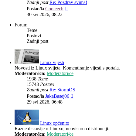
Zadnji post
Re: Pozdrav svima!
Zadnji
Postao/la
Cooleech
post
30 svi 2026, 08:22
Forum
Teme
Postovi
Zadnji post
Linux vijesti
Novosti iz Linux svijeta. Komentiranje vijesti s portala.
Moderator/ica:
Moderatori/ce
1938
Teme
15748
Postovi
Zadnji post
Re: StormOS
Zadnji
Postao/la
JakaBasej06
post
29 svi 2026, 06:48
Linux općenito
Razne diskusije o Linuxu, neovisno o distribuciji.
Moderator/ica:
Moderatori/ce