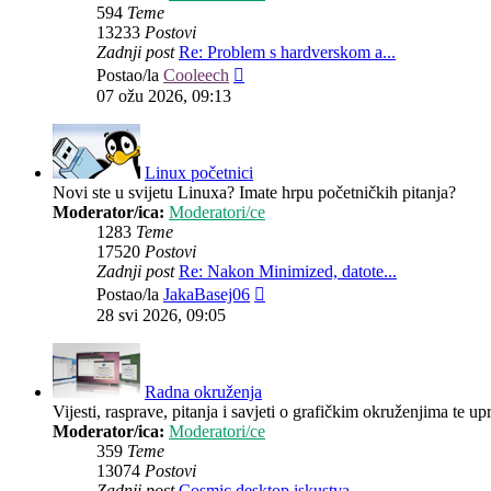
594
Teme
13233
Postovi
Zadnji post
Re: Problem s hardverskom a...
Zadnji
Postao/la
Cooleech
post
07 ožu 2026, 09:13
Linux početnici
Novi ste u svijetu Linuxa? Imate hrpu početničkih pitanja?
Moderator/ica:
Moderatori/ce
1283
Teme
17520
Postovi
Zadnji post
Re: Nakon Minimized, datote...
Zadnji
Postao/la
JakaBasej06
post
28 svi 2026, 09:05
Radna okruženja
Vijesti, rasprave, pitanja i savjeti o grafičkim okruženjima te up
Moderator/ica:
Moderatori/ce
359
Teme
13074
Postovi
Zadnji post
Cosmic desktop iskustva