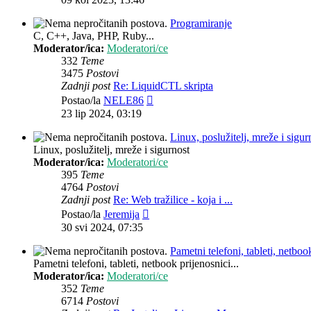
Programiranje
C, C++, Java, PHP, Ruby...
Moderator/ica:
Moderatori/ce
332
Teme
3475
Postovi
Zadnji post
Re: LiquidCTL skripta
Zadnji
Postao/la
NELE86
post
23 lip 2024, 03:19
Linux, poslužitelj, mreže i sigur
Linux, poslužitelj, mreže i sigurnost
Moderator/ica:
Moderatori/ce
395
Teme
4764
Postovi
Zadnji post
Re: Web tražilice - koja i ...
Zadnji
Postao/la
Jeremija
post
30 svi 2024, 07:35
Pametni telefoni, tableti, netbook
Pametni telefoni, tableti, netbook prijenosnici...
Moderator/ica:
Moderatori/ce
352
Teme
6714
Postovi