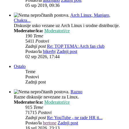
Postao/la
andrijano
Zadnji post
05 srp 2019, 09:36
Arch Linux, Manjaro,
Chakra...
Diskusije usko vezane uz Arch Linux i srodne distribucije.
Moderator/ica:
Moderatori/ce
190
Teme
5411
Postovi
Zadnji post
Re: TOP TEMA: Arch fan club
Postao/la
bikerbj
Zadnji post
02 srp 2026, 17:44
Ostalo
Teme
Postovi
Zadnji post
Razno
Razne diskusije nevezane za Linux.
Moderator/ica:
Moderatori/ce
915
Teme
71715
Postovi
Zadnji post
Re: YouTube - ne rade HR ti...
Postao/la
bertone
Zadnji post
16 vel 2026, 23:13