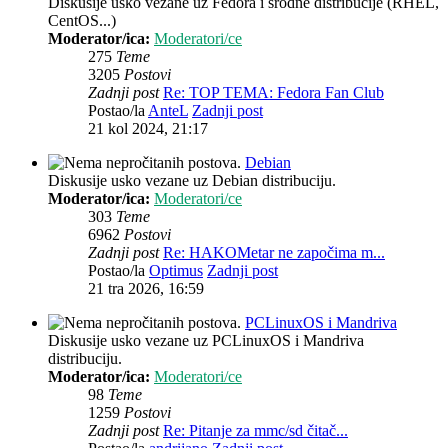
Diskusije usko vezane uz Fedora i srodne distribucije (RHEL,
CentOS...)
Moderator/ica:
Moderatori/ce
275
Teme
3205
Postovi
Zadnji post
Re: TOP TEMA: Fedora Fan Club
Postao/la
AnteL
Zadnji post
21 kol 2024, 21:17
Debian
Diskusije usko vezane uz Debian distribuciju.
Moderator/ica:
Moderatori/ce
303
Teme
6962
Postovi
Zadnji post
Re: HAKOMetar ne započima m...
Postao/la
Optimus
Zadnji post
21 tra 2026, 16:59
PCLinuxOS i Mandriva
Diskusije usko vezane uz PCLinuxOS i Mandriva
distribuciju.
Moderator/ica:
Moderatori/ce
98
Teme
1259
Postovi
Zadnji post
Re: Pitanje za mmc/sd čitač...