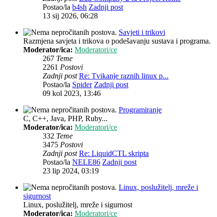
Postao/la
b4sh
Zadnji post
13 sij 2026, 06:28
Savjeti i trikovi
Razmjena savjeta i trikova o podešavanju sustava i programa.
Moderator/ica:
Moderatori/ce
267
Teme
2261
Postovi
Zadnji post
Re: Tvikanje raznih linux p...
Postao/la
Spider
Zadnji post
09 kol 2023, 13:46
Programiranje
C, C++, Java, PHP, Ruby...
Moderator/ica:
Moderatori/ce
332
Teme
3475
Postovi
Zadnji post
Re: LiquidCTL skripta
Postao/la
NELE86
Zadnji post
23 lip 2024, 03:19
Linux, poslužitelj, mreže i
sigurnost
Linux, poslužitelj, mreže i sigurnost
Moderator/ica:
Moderatori/ce