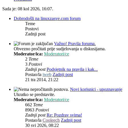
Sada je: 08 kol 2026, 16:07.
Dobrodošli na linuxzasve.com forum
Teme
Postovi
Zadnji post
Važno! Pravila foruma.
Obvezno pročitati prije sudjelovanja u diskusijama.
Moderator/ica:
Moderatori/ce
2
Teme
3
Postovi
Zadnji post
Podsjetnik na pravila i kak...
Postao/la
iweb
Zadnji post
21 tra 2014, 21:22
Novi korisnici - upoznavanje
Ukratko se predstavite.
Moderator/ica:
Moderatori/ce
662
Teme
8963
Postovi
Zadnji post
Re: Pozdrav svima!
Postao/la
Cooleech
Zadnji post
30 svi 2026, 08:22