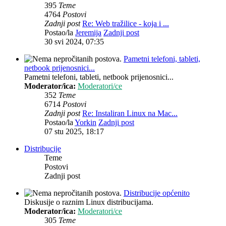
395
Teme
4764
Postovi
Zadnji post
Re: Web tražilice - koja i ...
Postao/la
Jeremija
Zadnji post
30 svi 2024, 07:35
Pametni telefoni, tableti,
netbook prijenosnici...
Pametni telefoni, tableti, netbook prijenosnici...
Moderator/ica:
Moderatori/ce
352
Teme
6714
Postovi
Zadnji post
Re: Instaliran Linux na Mac...
Postao/la
Yorkin
Zadnji post
07 stu 2025, 18:17
Distribucije
Teme
Postovi
Zadnji post
Distribucije općenito
Diskusije o raznim Linux distribucijama.
Moderator/ica:
Moderatori/ce
305
Teme