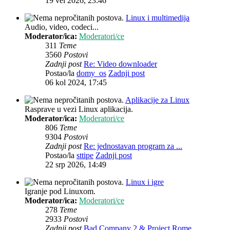
19 vel 2026, 23:46
Linux i multimedija
Audio, video, codeci...
Moderator/ica:
Moderatori/ce
311
Teme
3560
Postovi
Zadnji post
Re: Video downloader
Postao/la
domy_os
Zadnji post
06 kol 2024, 17:45
Aplikacije za Linux
Rasprave u vezi Linux aplikacija.
Moderator/ica:
Moderatori/ce
806
Teme
9304
Postovi
Zadnji post
Re: jednostavan program za ...
Postao/la
sttipe
Zadnji post
22 srp 2026, 14:49
Linux i igre
Igranje pod Linuxom.
Moderator/ica:
Moderatori/ce
278
Teme
2933
Postovi
Zadnji post
Bad Company 2 & Project Rome