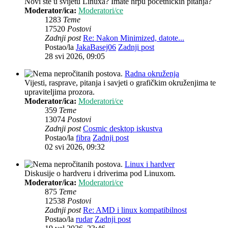
Novi ste u svijetu Linuxa? Imate hrpu početničkih pitanja?
Moderator/ica:
Moderatori/ce
1283
Teme
17520
Postovi
Zadnji post
Re: Nakon Minimized, datote...
Postao/la
JakaBasej06
Zadnji post
28 svi 2026, 09:05
Radna okruženja
Vijesti, rasprave, pitanja i savjeti o grafičkim okruženjima te
upraviteljima prozora.
Moderator/ica:
Moderatori/ce
359
Teme
13074
Postovi
Zadnji post
Cosmic desktop iskustva
Postao/la
fibra
Zadnji post
02 svi 2026, 09:32
Linux i hardver
Diskusije o hardveru i driverima pod Linuxom.
Moderator/ica:
Moderatori/ce
875
Teme
12538
Postovi
Zadnji post
Re: AMD i linux kompatibilnost
Postao/la
rudar
Zadnji post