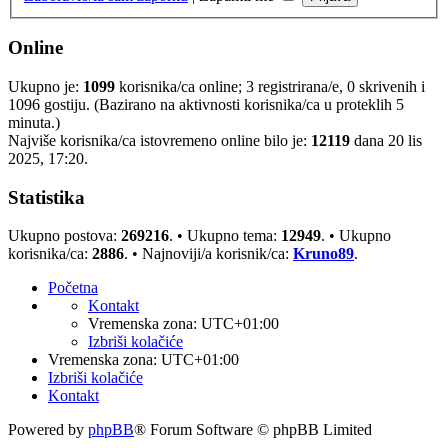
Online
Ukupno je:
1099
korisnika/ca online; 3 registrirana/e, 0 skrivenih i
1096 gostiju. (Bazirano na aktivnosti korisnika/ca u proteklih 5
minuta.)
Najviše korisnika/ca istovremeno online bilo je:
12119
dana 20 lis
2025, 17:20.
Statistika
Ukupno postova:
269216
. • Ukupno tema:
12949
. • Ukupno
korisnika/ca:
2886
. • Najnoviji/a korisnik/ca:
Kruno89
.
Početna
Kontakt
Vremenska zona:
UTC+01:00
Izbriši kolačiće
Vremenska zona:
UTC+01:00
Izbriši kolačiće
Kontakt
Powered by
phpBB
® Forum Software © phpBB Limited