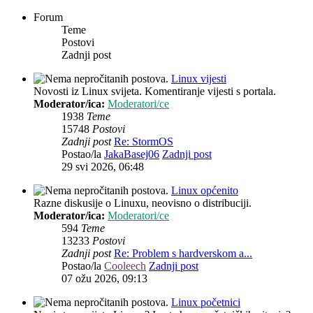
Forum
Teme
Postovi
Zadnji post
Linux vijesti
Novosti iz Linux svijeta. Komentiranje vijesti s portala.
Moderator/ica:
Moderatori/ce
1938
Teme
15748
Postovi
Zadnji post
Re: StormOS
Postao/la
JakaBasej06
Zadnji post
29 svi 2026, 06:48
Linux općenito
Razne diskusije o Linuxu, neovisno o distribuciji.
Moderator/ica:
Moderatori/ce
594
Teme
13233
Postovi
Zadnji post
Re: Problem s hardverskom a...
Postao/la
Cooleech
Zadnji post
07 ožu 2026, 09:13
Linux početnici