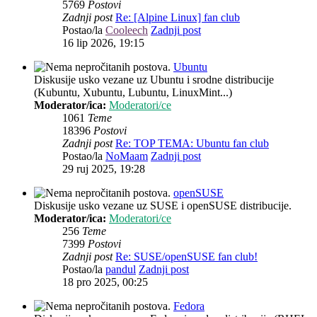
5769
Postovi
Zadnji post
Re: [Alpine Linux] fan club
Postao/la
Cooleech
Zadnji post
16 lip 2026, 19:15
Ubuntu
Diskusije usko vezane uz Ubuntu i srodne distribucije
(Kubuntu, Xubuntu, Lubuntu, LinuxMint...)
Moderator/ica:
Moderatori/ce
1061
Teme
18396
Postovi
Zadnji post
Re: TOP TEMA: Ubuntu fan club
Postao/la
NoMaam
Zadnji post
29 ruj 2025, 19:28
openSUSE
Diskusije usko vezane uz SUSE i openSUSE distribucije.
Moderator/ica:
Moderatori/ce
256
Teme
7399
Postovi
Zadnji post
Re: SUSE/openSUSE fan club!
Postao/la
pandul
Zadnji post
18 pro 2025, 00:25
Fedora