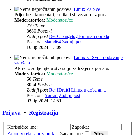
Linux Za Sve
Prijedlozi, komentari, kritike i sl. vezano uz portal.
Moderator/ica:
Moderatori/ce
259
Teme
8680
Postovi
Zadnji post
Re: Changelog foruma i portala
Postao/la
slamd64
Zadnji post
16 lip 2024, 13:09
Linux za Sve - dodavanje
sadržaja
Aktivno sudjelujte u stvaranju sadržaja na portalu.
Moderator/ica:
Moderatori/ce
60
Teme
3054
Postovi
Zadnji post
Re: [Draft] Linux u doba an...
Postao/la
Yorkin
Zadnji post
03 lip 2024, 14:51
Prijava
•
Registracija
Korisničko ime:
Zaporka:
Zaboravio/la sam zaporku
|
Zapamti me