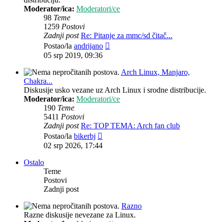
Moderator/ica:
Moderatori/ce
98
Teme
1259
Postovi
Zadnji post
Re: Pitanje za mmc/sd čitač...
Zadnji
Postao/la
andrijano
post
05 srp 2019, 09:36
Arch Linux, Manjaro,
Chakra...
Diskusije usko vezane uz Arch Linux i srodne distribucije.
Moderator/ica:
Moderatori/ce
190
Teme
5411
Postovi
Zadnji post
Re: TOP TEMA: Arch fan club
Zadnji
Postao/la
bikerbj
post
02 srp 2026, 17:44
Ostalo
Teme
Postovi
Zadnji post
Razno
Razne diskusije nevezane za Linux.