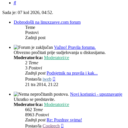
Pretražnik
Sada je: 07 kol 2026, 04:52.
Dobrodošli na linuxzasve.com forum
Teme
Postovi
Zadnji post
Važno! Pravila foruma.
Obvezno pročitati prije sudjelovanja u diskusijama.
Moderator/ica:
Moderatori/ce
2
Teme
3
Postovi
Zadnji post
Podsjetnik na pravila i kak...
Zadnji
Postao/la
iweb
post
21 tra 2014, 21:22
Novi korisnici - upoznavanje
Ukratko se predstavite.
Moderator/ica:
Moderatori/ce
662
Teme
8963
Postovi
Zadnji post
Re: Pozdrav svima!
Zadnji
Postao/la
Cooleech