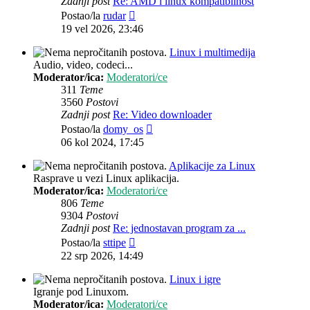
Zadnji post
Re: AMD i linux kompatibilnost
Zadnji
Postao/la
rudar
post
19 vel 2026, 23:46
Linux i multimedija
Audio, video, codeci...
Moderator/ica:
Moderatori/ce
311
Teme
3560
Postovi
Zadnji post
Re: Video downloader
Zadnji
Postao/la
domy_os
post
06 kol 2024, 17:45
Aplikacije za Linux
Rasprave u vezi Linux aplikacija.
Moderator/ica:
Moderatori/ce
806
Teme
9304
Postovi
Zadnji post
Re: jednostavan program za ...
Zadnji
Postao/la
sttipe
post
22 srp 2026, 14:49
Linux i igre
Igranje pod Linuxom.
Moderator/ica:
Moderatori/ce