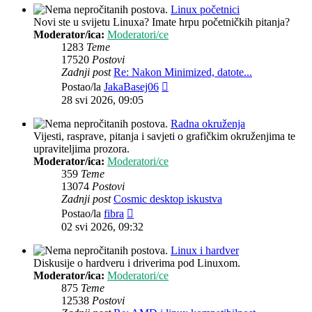
Linux početnici
Novi ste u svijetu Linuxa? Imate hrpu početničkih pitanja?
Moderator/ica:
Moderatori/ce
1283
Teme
17520
Postovi
Zadnji post
Re: Nakon Minimized, datote...
Zadnji
Postao/la
JakaBasej06
post
28 svi 2026, 09:05
Radna okruženja
Vijesti, rasprave, pitanja i savjeti o grafičkim okruženjima te
upraviteljima prozora.
Moderator/ica:
Moderatori/ce
359
Teme
13074
Postovi
Zadnji post
Cosmic desktop iskustva
Zadnji
Postao/la
fibra
post
02 svi 2026, 09:32
Linux i hardver
Diskusije o hardveru i driverima pod Linuxom.
Moderator/ica:
Moderatori/ce
875
Teme
12538
Postovi