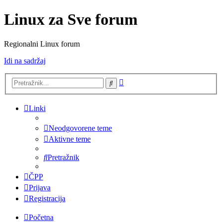
Linux za Sve forum
Regionalni Linux forum
Idi na sadržaj
Napredno
Pretražnik
pretraživanje
Linki
Neodgovorene teme
Aktivne teme
Pretražnik
ČPP
Prijava
Registracija
Početna