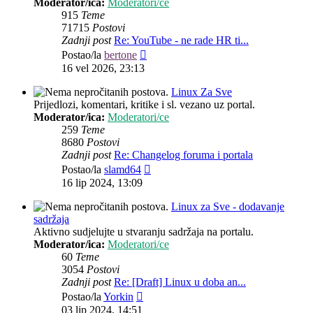
Moderator/ica:
Moderatori/ce
915
Teme
71715
Postovi
Zadnji post
Re: YouTube - ne rade HR ti...
Zadnji
Postao/la
bertone
post
16 vel 2026, 23:13
Linux Za Sve
Prijedlozi, komentari, kritike i sl. vezano uz portal.
Moderator/ica:
Moderatori/ce
259
Teme
8680
Postovi
Zadnji post
Re: Changelog foruma i portala
Zadnji
Postao/la
slamd64
post
16 lip 2024, 13:09
Linux za Sve - dodavanje
sadržaja
Aktivno sudjelujte u stvaranju sadržaja na portalu.
Moderator/ica:
Moderatori/ce
60
Teme
3054
Postovi
Zadnji post
Re: [Draft] Linux u doba an...
Zadnji
Postao/la
Yorkin
post
03 lip 2024, 14:51