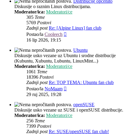
Distribucije općenito
Diskusije o raznim Linux distribucijama.
Moderator/ica:
Moderatori/ce
305
Teme
5769
Postovi
Zadnji post
Re: [Alpine Linux] fan club
Zadnji
Postao/la
Cooleech
post
16 lip 2026, 19:15
Ubuntu
Diskusije usko vezane uz Ubuntu i srodne distribucije
(Kubuntu, Xubuntu, Lubuntu, LinuxMint...)
Moderator/ica:
Moderatori/ce
1061
Teme
18396
Postovi
Zadnji post
Re: TOP TEMA: Ubuntu fan club
Zadnji
Postao/la
NoMaam
post
29 ruj 2025, 19:28
openSUSE
Diskusije usko vezane uz SUSE i openSUSE distribucije.
Moderator/ica:
Moderatori/ce
256
Teme
7399
Postovi
Zadnji post
Re: SUSE/openSUSE fan club!