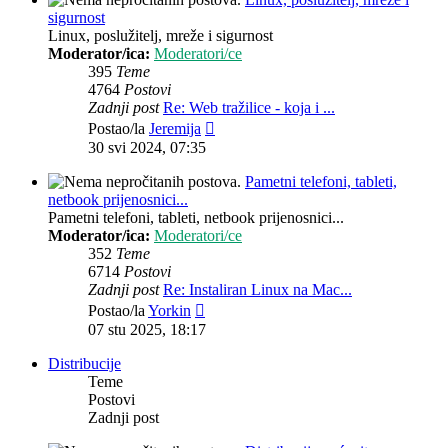
sigurnost
Linux, poslužitelj, mreže i sigurnost
Moderator/ica:
Moderatori/ce
395
Teme
4764
Postovi
Zadnji post
Re: Web tražilice - koja i ...
Zadnji
Postao/la
Jeremija
post
30 svi 2024, 07:35
Pametni telefoni, tableti,
netbook prijenosnici...
Pametni telefoni, tableti, netbook prijenosnici...
Moderator/ica:
Moderatori/ce
352
Teme
6714
Postovi
Zadnji post
Re: Instaliran Linux na Mac...
Zadnji
Postao/la
Yorkin
post
07 stu 2025, 18:17
Distribucije
Teme
Postovi
Zadnji post