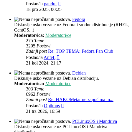
Zadnji
Postao/la
pandul
post
18 pro 2025, 00:25
Fedora
Diskusije usko vezane uz Fedora i srodne distribucije (RHEL,
CentOS...)
Moderator/ica:
Moderatori/ce
275
Teme
3205
Postovi
Zadnji post
Re: TOP TEMA: Fedora Fan Club
Zadnji
Postao/la
AnteL
post
21 kol 2024, 21:17
Debian
Diskusije usko vezane uz Debian distribuciju.
Moderator/ica:
Moderatori/ce
303
Teme
6962
Postovi
Zadnji post
Re: HAKOMetar ne započima m...
Zadnji
Postao/la
Optimus
post
21 tra 2026, 16:59
PCLinuxOS i Mandriva
Diskusije usko vezane uz PCLinuxOS i Mandriva
distribuciju.