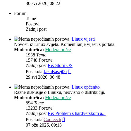
post
30 svi 2026, 08:22
Forum
Teme
Postovi
Zadnji post
Linux vijesti
Novosti iz Linux svijeta. Komentiranje vijesti s portala.
Moderator/ica:
Moderatori/ce
1938
Teme
15748
Postovi
Zadnji post
Re: StormOS
Zadnji
Postao/la
JakaBasej06
post
29 svi 2026, 06:48
Linux općenito
Razne diskusije o Linuxu, neovisno o distribuciji.
Moderator/ica:
Moderatori/ce
594
Teme
13233
Postovi
Zadnji post
Re: Problem s hardverskom a...
Zadnji
Postao/la
Cooleech
post
07 ožu 2026, 09:13