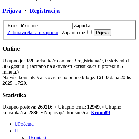
Prijava
•
Registracija
Korisničko ime:
Zaporka:
Zaboravio/la sam zaporku
|
Zapamti me
Online
Ukupno je:
389
korisnika/ca online; 3 registrirana/e, 0 skrivenih i
386 gostiju. (Bazirano na aktivnosti korisnika/ca u proteklih 5
minuta.)
Najviše korisnika/ca istovremeno online bilo je:
12119
dana 20 lis
2025, 17:20.
Statistika
Ukupno postova:
269216
. • Ukupno tema:
12949
. • Ukupno
korisnika/ca:
2886
. • Najnoviji/a korisnik/ca:
Kruno89
.
Početna
Kontakt