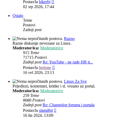
Zadnji
Postao/la
bikerbj
post
02 srp 2026, 17:44
Ostalo
Teme
Postovi
Zadnji post
Razno
Razne diskusije nevezane za Linux.
Moderator/ica:
Moderatori/ce
915
Teme
71715
Postovi
Zadnji post
Re: YouTube - ne rade HR ti...
Zadnji
Postao/la
bertone
post
16 vel 2026, 23:13
Linux Za Sve
Prijedlozi, komentari, kritike i sl. vezano uz portal.
Moderator/ica:
Moderatori/ce
259
Teme
8680
Postovi
Zadnji post
Re: Changelog foruma i portala
Zadnji
Postao/la
slamd64
post
16 lip 2024, 13:09