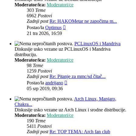
Moderator/ica:
Moderatori/ce
303
Teme
6962
Postovi
Zadnji post
Re: HAKOMetar ne započima m...
Zadnji
Postao/la
Optimus
post
21 tra 2026, 16:59
PCLinuxOS i Mandriva
Diskusije usko vezane uz PCLinuxOS i Mandriva
distribuciju.
Moderator/ica:
Moderatori/ce
98
Teme
1259
Postovi
Zadnji post
Re: Pitanje za mmc/sd čitač...
Zadnji
Postao/la
andrijano
post
05 srp 2019, 09:36
Arch Linux, Manjaro,
Chakra...
Diskusije usko vezane uz Arch Linux i srodne distribucije.
Moderator/ica:
Moderatori/ce
190
Teme
5411
Postovi
Zadnji post
Re: TOP TEMA: Arch fan club