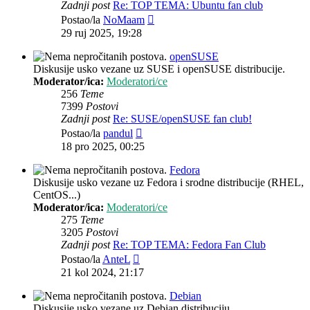
Zadnji post
Re: TOP TEMA: Ubuntu fan club
Zadnji
Postao/la
NoMaam
post
29 ruj 2025, 19:28
openSUSE
Diskusije usko vezane uz SUSE i openSUSE distribucije.
Moderator/ica:
Moderatori/ce
256
Teme
7399
Postovi
Zadnji post
Re: SUSE/openSUSE fan club!
Zadnji
Postao/la
pandul
post
18 pro 2025, 00:25
Fedora
Diskusije usko vezane uz Fedora i srodne distribucije (RHEL,
CentOS...)
Moderator/ica:
Moderatori/ce
275
Teme
3205
Postovi
Zadnji post
Re: TOP TEMA: Fedora Fan Club
Zadnji
Postao/la
AnteL
post
21 kol 2024, 21:17
Debian
Diskusije usko vezane uz Debian distribuciju.