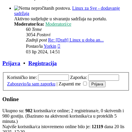
Linux za Sve - dodavanje
sadržaja
Aktivno sudjelujte u stvaranju sadržaja na portalu.
Moderator/ica:
Moderatori/ce
60
Teme
3054
Postovi
Zadnji post
Re: [Draft] Linux u doba an...
Zadnji
Postao/la
Yorkin
post
03 lip 2024, 14:51
Prijava
•
Registracija
Korisničko ime:
Zaporka:
Zaboravio/la sam zaporku
|
Zapamti me
Online
Ukupno su:
982
korisnika/ce online; 2 registrirana/e, 0 skrivenih i
980 gostiju. (Bazirano na aktivnosti korisnika/ca u proteklih 5
minuta.)
Najviše korisnika/ca istovremeno online bilo je:
12119
dana 20 lis
2025, 17:20.