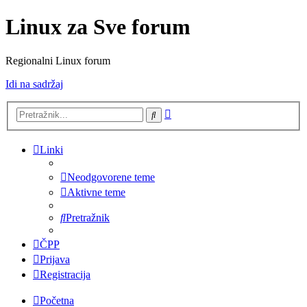
Linux za Sve forum
Regionalni Linux forum
Idi na sadržaj
Napredno
Pretražnik
pretraživanje
Linki
Neodgovorene teme
Aktivne teme
Pretražnik
ČPP
Prijava
Registracija
Početna