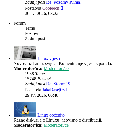
Zadnji post
Re: Pozdrav svima!
Zadnji
Postao/la
Cooleech
post
30 svi 2026, 08:22
Forum
Teme
Postovi
Zadnji post
Linux vijesti
Novosti iz Linux svijeta. Komentiranje vijesti s portala.
Moderator/ica:
Moderatori/ce
1938
Teme
15748
Postovi
Zadnji post
Re: StormOS
Zadnji
Postao/la
JakaBasej06
post
29 svi 2026, 06:48
Linux općenito
Razne diskusije o Linuxu, neovisno o distribuciji.
Moderator/ica:
Moderatori/ce