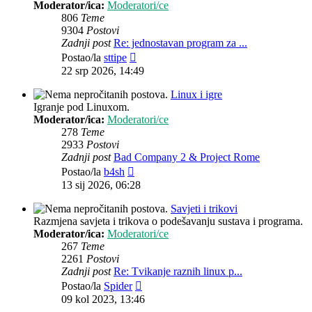
Moderator/ica:
Moderatori/ce
806
Teme
9304
Postovi
Zadnji post
Re: jednostavan program za ...
Zadnji
Postao/la
sttipe
post
22 srp 2026, 14:49
Linux i igre
Igranje pod Linuxom.
Moderator/ica:
Moderatori/ce
278
Teme
2933
Postovi
Zadnji post
Bad Company 2 & Project Rome
Zadnji
Postao/la
b4sh
post
13 sij 2026, 06:28
Savjeti i trikovi
Razmjena savjeta i trikova o podešavanju sustava i programa.
Moderator/ica:
Moderatori/ce
267
Teme
2261
Postovi
Zadnji post
Re: Tvikanje raznih linux p...
Zadnji
Postao/la
Spider
post
09 kol 2023, 13:46