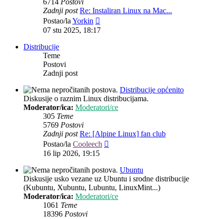
6714
Postovi
Zadnji post
Re: Instaliran Linux na Mac...
Zadnji
Postao/la
Yorkin
post
07 stu 2025, 18:17
Distribucije
Teme
Postovi
Zadnji post
Distribucije općenito
Diskusije o raznim Linux distribucijama.
Moderator/ica:
Moderatori/ce
305
Teme
5769
Postovi
Zadnji post
Re: [Alpine Linux] fan club
Zadnji
Postao/la
Cooleech
post
16 lip 2026, 19:15
Ubuntu
Diskusije usko vezane uz Ubuntu i srodne distribucije
(Kubuntu, Xubuntu, Lubuntu, LinuxMint...)
Moderator/ica:
Moderatori/ce
1061
Teme
18396
Postovi