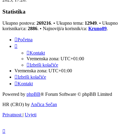
Statistika
Ukupno postova:
269216
. • Ukupno tema:
12949
. • Ukupno
korisnika/ca:
2886
. • Najnoviji/a korisnik/ca:
Kruno89
.
Početna
Kontakt
Vremenska zona:
UTC+01:00
Izbriši kolačiće
Vremenska zona:
UTC+01:00
Izbriši kolačiće
Kontakt
Powered by
phpBB
® Forum Software © phpBB Limited
HR (CRO) by
Ančica Sečan
Privatnost
|
Uvjeti