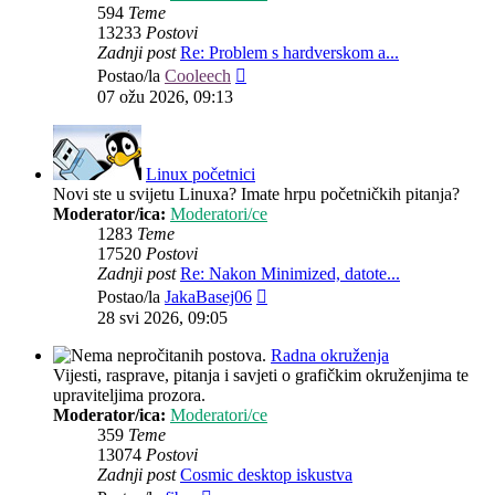
594
Teme
13233
Postovi
Zadnji post
Re: Problem s hardverskom a...
Zadnji
Postao/la
Cooleech
post
07 ožu 2026, 09:13
Linux početnici
Novi ste u svijetu Linuxa? Imate hrpu početničkih pitanja?
Moderator/ica:
Moderatori/ce
1283
Teme
17520
Postovi
Zadnji post
Re: Nakon Minimized, datote...
Zadnji
Postao/la
JakaBasej06
post
28 svi 2026, 09:05
Radna okruženja
Vijesti, rasprave, pitanja i savjeti o grafičkim okruženjima te
upraviteljima prozora.
Moderator/ica:
Moderatori/ce
359
Teme
13074
Postovi
Zadnji post
Cosmic desktop iskustva
Zadnji