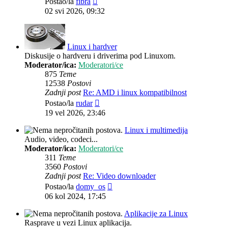
Postao/la
fibra
post
02 svi 2026, 09:32
Linux i hardver
Diskusije o hardveru i driverima pod Linuxom.
Moderator/ica:
Moderatori/ce
875
Teme
12538
Postovi
Zadnji post
Re: AMD i linux kompatibilnost
Zadnji
Postao/la
rudar
post
19 vel 2026, 23:46
Linux i multimedija
Audio, video, codeci...
Moderator/ica:
Moderatori/ce
311
Teme
3560
Postovi
Zadnji post
Re: Video downloader
Zadnji
Postao/la
domy_os
post
06 kol 2024, 17:45
Aplikacije za Linux
Rasprave u vezi Linux aplikacija.