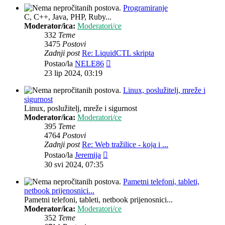
Programiranje
C, C++, Java, PHP, Ruby...
Moderator/ica:
Moderatori/ce
332
Teme
3475
Postovi
Zadnji post
Re: LiquidCTL skripta
Zadnji
Postao/la
NELE86
post
23 lip 2024, 03:19
Linux, poslužitelj, mreže i
sigurnost
Linux, poslužitelj, mreže i sigurnost
Moderator/ica:
Moderatori/ce
395
Teme
4764
Postovi
Zadnji post
Re: Web tražilice - koja i ...
Zadnji
Postao/la
Jeremija
post
30 svi 2024, 07:35
Pametni telefoni, tableti,
netbook prijenosnici...
Pametni telefoni, tableti, netbook prijenosnici...
Moderator/ica:
Moderatori/ce
352
Teme