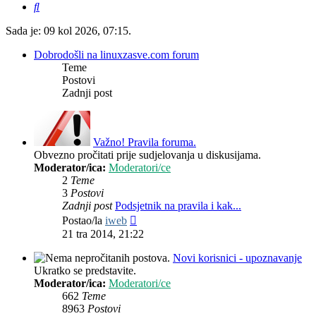
Pretražnik
Sada je: 09 kol 2026, 07:15.
Dobrodošli na linuxzasve.com forum
Teme
Postovi
Zadnji post
Važno! Pravila foruma.
Obvezno pročitati prije sudjelovanja u diskusijama.
Moderator/ica:
Moderatori/ce
2
Teme
3
Postovi
Zadnji post
Podsjetnik na pravila i kak...
Zadnji
Postao/la
iweb
post
21 tra 2014, 21:22
Novi korisnici - upoznavanje
Ukratko se predstavite.
Moderator/ica:
Moderatori/ce
662
Teme
8963
Postovi