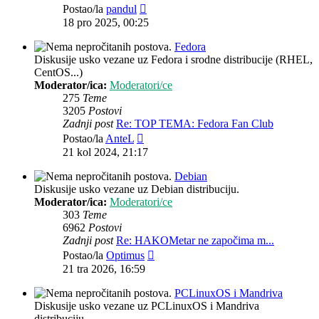
Zadnji
Postao/la
pandul
post
18 pro 2025, 00:25
Fedora
Diskusije usko vezane uz Fedora i srodne distribucije (RHEL,
CentOS...)
Moderator/ica:
Moderatori/ce
275
Teme
3205
Postovi
Zadnji post
Re: TOP TEMA: Fedora Fan Club
Zadnji
Postao/la
AnteL
post
21 kol 2024, 21:17
Debian
Diskusije usko vezane uz Debian distribuciju.
Moderator/ica:
Moderatori/ce
303
Teme
6962
Postovi
Zadnji post
Re: HAKOMetar ne započima m...
Zadnji
Postao/la
Optimus
post
21 tra 2026, 16:59
PCLinuxOS i Mandriva
Diskusije usko vezane uz PCLinuxOS i Mandriva
distribuciju.