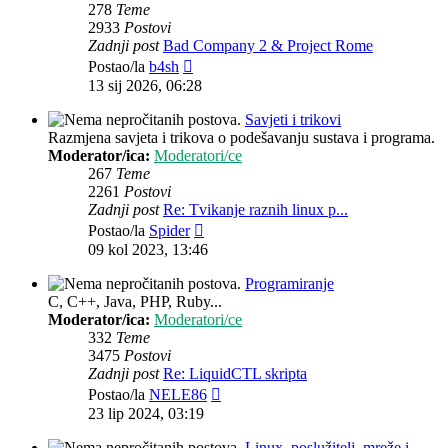
278
Teme
2933
Postovi
Zadnji post
Bad Company 2 & Project Rome
Zadnji
Postao/la
b4sh
post
13 sij 2026, 06:28
Savjeti i trikovi
Razmjena savjeta i trikova o podešavanju sustava i programa.
Moderator/ica:
Moderatori/ce
267
Teme
2261
Postovi
Zadnji post
Re: Tvikanje raznih linux p...
Zadnji
Postao/la
Spider
post
09 kol 2023, 13:46
Programiranje
C, C++, Java, PHP, Ruby...
Moderator/ica:
Moderatori/ce
332
Teme
3475
Postovi
Zadnji post
Re: LiquidCTL skripta
Zadnji
Postao/la
NELE86
post
23 lip 2024, 03:19
Linux, poslužitelj, mreže i