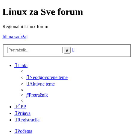
Linux za Sve forum
Regionalni Linux forum
Idi na sadržaj
Napredno
Pretražnik
pretraživanje
Linki
Neodgovorene teme
Aktivne teme
Pretražnik
ČPP
Prijava
Registracija
Početna