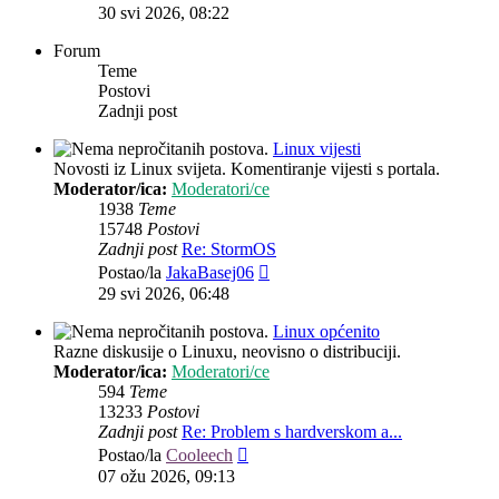
post
30 svi 2026, 08:22
Forum
Teme
Postovi
Zadnji post
Linux vijesti
Novosti iz Linux svijeta. Komentiranje vijesti s portala.
Moderator/ica:
Moderatori/ce
1938
Teme
15748
Postovi
Zadnji post
Re: StormOS
Zadnji
Postao/la
JakaBasej06
post
29 svi 2026, 06:48
Linux općenito
Razne diskusije o Linuxu, neovisno o distribuciji.
Moderator/ica:
Moderatori/ce
594
Teme
13233
Postovi
Zadnji post
Re: Problem s hardverskom a...
Zadnji
Postao/la
Cooleech
post
07 ožu 2026, 09:13