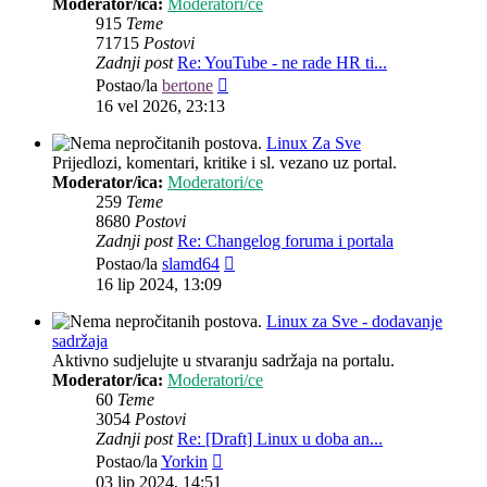
Moderator/ica:
Moderatori/ce
915
Teme
71715
Postovi
Zadnji post
Re: YouTube - ne rade HR ti...
Zadnji
Postao/la
bertone
post
16 vel 2026, 23:13
Linux Za Sve
Prijedlozi, komentari, kritike i sl. vezano uz portal.
Moderator/ica:
Moderatori/ce
259
Teme
8680
Postovi
Zadnji post
Re: Changelog foruma i portala
Zadnji
Postao/la
slamd64
post
16 lip 2024, 13:09
Linux za Sve - dodavanje
sadržaja
Aktivno sudjelujte u stvaranju sadržaja na portalu.
Moderator/ica:
Moderatori/ce
60
Teme
3054
Postovi
Zadnji post
Re: [Draft] Linux u doba an...
Zadnji
Postao/la
Yorkin
post
03 lip 2024, 14:51