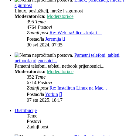
sigurnost
Linux, poslužitelj, mreže i sigurnost
Moderator/ica:
Moderatori/ce
395
Teme
4764
Postovi
Zadnji post
Re: Web tražilice - koja i ...
Zadnji
Postao/la
Jeremija
post
30 svi 2024, 07:35
Pametni telefoni, tableti,
netbook prijenosnici...
Pametni telefoni, tableti, netbook prijenosnici...
Moderator/ica:
Moderatori/ce
352
Teme
6714
Postovi
Zadnji post
Re: Instaliran Linux na Mac...
Zadnji
Postao/la
Yorkin
post
07 stu 2025, 18:17
Distribucije
Teme
Postovi
Zadnji post