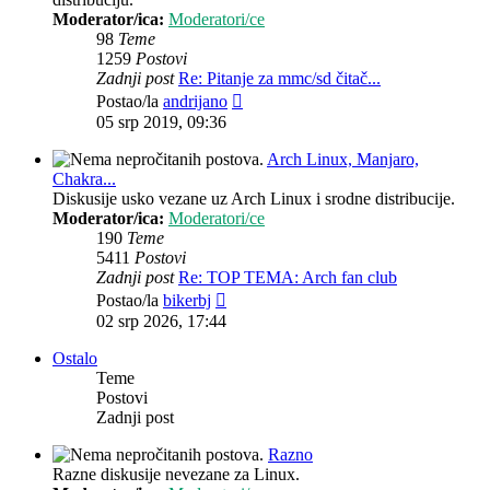
Moderator/ica:
Moderatori/ce
98
Teme
1259
Postovi
Zadnji post
Re: Pitanje za mmc/sd čitač...
Zadnji
Postao/la
andrijano
post
05 srp 2019, 09:36
Arch Linux, Manjaro,
Chakra...
Diskusije usko vezane uz Arch Linux i srodne distribucije.
Moderator/ica:
Moderatori/ce
190
Teme
5411
Postovi
Zadnji post
Re: TOP TEMA: Arch fan club
Zadnji
Postao/la
bikerbj
post
02 srp 2026, 17:44
Ostalo
Teme
Postovi
Zadnji post
Razno
Razne diskusije nevezane za Linux.