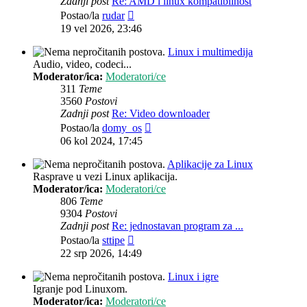
Zadnji post
Re: AMD i linux kompatibilnost
Zadnji
Postao/la
rudar
post
19 vel 2026, 23:46
Linux i multimedija
Audio, video, codeci...
Moderator/ica:
Moderatori/ce
311
Teme
3560
Postovi
Zadnji post
Re: Video downloader
Zadnji
Postao/la
domy_os
post
06 kol 2024, 17:45
Aplikacije za Linux
Rasprave u vezi Linux aplikacija.
Moderator/ica:
Moderatori/ce
806
Teme
9304
Postovi
Zadnji post
Re: jednostavan program za ...
Zadnji
Postao/la
sttipe
post
22 srp 2026, 14:49
Linux i igre
Igranje pod Linuxom.
Moderator/ica:
Moderatori/ce