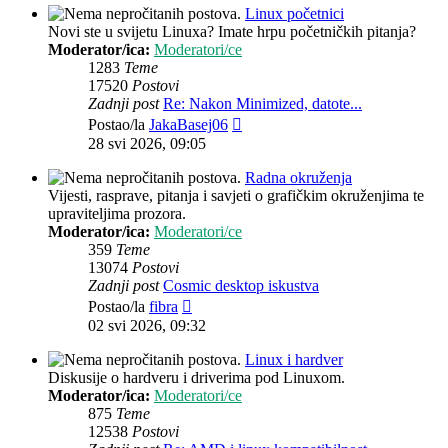
Linux početnici
Novi ste u svijetu Linuxa? Imate hrpu početničkih pitanja?
Moderator/ica:
Moderatori/ce
1283
Teme
17520
Postovi
Zadnji post
Re: Nakon Minimized, datote...
Zadnji
Postao/la
JakaBasej06
post
28 svi 2026, 09:05
Radna okruženja
Vijesti, rasprave, pitanja i savjeti o grafičkim okruženjima te
upraviteljima prozora.
Moderator/ica:
Moderatori/ce
359
Teme
13074
Postovi
Zadnji post
Cosmic desktop iskustva
Zadnji
Postao/la
fibra
post
02 svi 2026, 09:32
Linux i hardver
Diskusije o hardveru i driverima pod Linuxom.
Moderator/ica:
Moderatori/ce
875
Teme
12538
Postovi