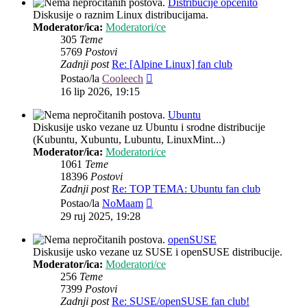
Distribucije općenito
Diskusije o raznim Linux distribucijama.
Moderator/ica:
Moderatori/ce
305
Teme
5769
Postovi
Zadnji post
Re: [Alpine Linux] fan club
Zadnji
Postao/la
Cooleech
post
16 lip 2026, 19:15
Ubuntu
Diskusije usko vezane uz Ubuntu i srodne distribucije
(Kubuntu, Xubuntu, Lubuntu, LinuxMint...)
Moderator/ica:
Moderatori/ce
1061
Teme
18396
Postovi
Zadnji post
Re: TOP TEMA: Ubuntu fan club
Zadnji
Postao/la
NoMaam
post
29 ruj 2025, 19:28
openSUSE
Diskusije usko vezane uz SUSE i openSUSE distribucije.
Moderator/ica:
Moderatori/ce
256
Teme
7399
Postovi
Zadnji post
Re: SUSE/openSUSE fan club!