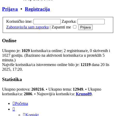
Prijava
•
Registracija
Korisničko ime:
Zaporka:
Zaboravio/la sam zaporku
|
Zapamti me
Online
Ukupno je:
1029
korisnika/ca online; 2 registrirana/e, 0 skrivenih i
1027 gostiju. (Bazirano na aktivnosti korisnika/ca u proteklih 5
minuta.)
Najviše korisnika/ca istovremeno online bilo je:
12119
dana 20 lis
2025, 17:20.
Statistika
Ukupno postova:
269216
. • Ukupno tema:
12949
. • Ukupno
korisnika/ca:
2886
. • Najnoviji/a korisnik/ca:
Kruno89
.
Početna
Kontakt