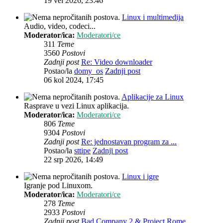
19 vel 2026, 23:46
Linux i multimedija
Audio, video, codeci...
Moderator/ica:
Moderatori/ce
311
Teme
3560
Postovi
Zadnji post
Re: Video downloader
Postao/la
domy_os
Zadnji post
06 kol 2024, 17:45
Aplikacije za Linux
Rasprave u vezi Linux aplikacija.
Moderator/ica:
Moderatori/ce
806
Teme
9304
Postovi
Zadnji post
Re: jednostavan program za ...
Postao/la
sttipe
Zadnji post
22 srp 2026, 14:49
Linux i igre
Igranje pod Linuxom.
Moderator/ica:
Moderatori/ce
278
Teme
2933
Postovi
Zadnji post
Bad Company 2 & Project Rome