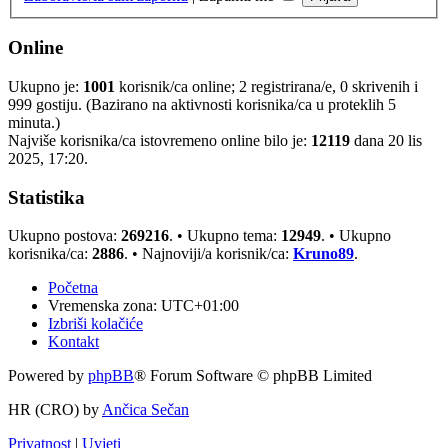
Online
Ukupno je:
1001
korisnik/ca online; 2 registrirana/e, 0 skrivenih i
999 gostiju. (Bazirano na aktivnosti korisnika/ca u proteklih 5
minuta.)
Najviše korisnika/ca istovremeno online bilo je:
12119
dana 20 lis
2025, 17:20.
Statistika
Ukupno postova:
269216
. • Ukupno tema:
12949
. • Ukupno
korisnika/ca:
2886
. • Najnoviji/a korisnik/ca:
Kruno89
.
Početna
Vremenska zona:
UTC+01:00
Izbriši kolačiće
Kontakt
Powered by
phpBB
® Forum Software © phpBB Limited
HR (CRO) by
Ančica Sečan
Privatnost
|
Uvjeti