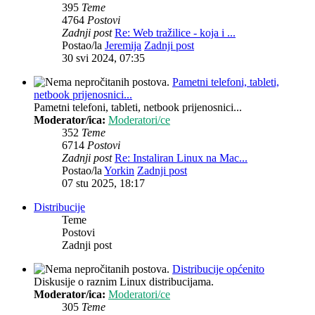
395
Teme
4764
Postovi
Zadnji post
Re: Web tražilice - koja i ...
Postao/la
Jeremija
Zadnji post
30 svi 2024, 07:35
Pametni telefoni, tableti,
netbook prijenosnici...
Pametni telefoni, tableti, netbook prijenosnici...
Moderator/ica:
Moderatori/ce
352
Teme
6714
Postovi
Zadnji post
Re: Instaliran Linux na Mac...
Postao/la
Yorkin
Zadnji post
07 stu 2025, 18:17
Distribucije
Teme
Postovi
Zadnji post
Distribucije općenito
Diskusije o raznim Linux distribucijama.
Moderator/ica:
Moderatori/ce
305
Teme