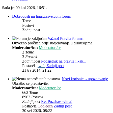
Sada je: 09 kol 2026, 16:51.
Dobrodošli na linuxzasve.com forum
Teme
Postovi
Zadnji post
Važno! Pravila foruma.
Obvezno pročitati prije sudjelovanja u diskusijama.
Moderator/ica:
Moderatori/ce
2
Teme
3
Postovi
Zadnji post
Podsjetnik na pravila i kak...
Postao/la
iweb
Zadnji post
21 tra 2014, 21:22
Novi korisnici - upoznavanje
Ukratko se predstavite.
Moderator/ica:
Moderatori/ce
662
Teme
8963
Postovi
Zadnji post
Re: Pozdrav svima!
Postao/la
Cooleech
Zadnji post
30 svi 2026, 08:22