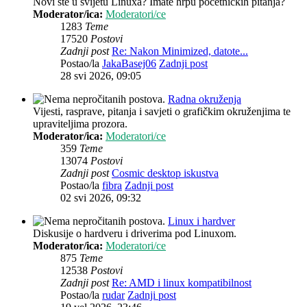
Novi ste u svijetu Linuxa? Imate hrpu početničkih pitanja?
Moderator/ica:
Moderatori/ce
1283
Teme
17520
Postovi
Zadnji post
Re: Nakon Minimized, datote...
Postao/la
JakaBasej06
Zadnji post
28 svi 2026, 09:05
Radna okruženja
Vijesti, rasprave, pitanja i savjeti o grafičkim okruženjima te
upraviteljima prozora.
Moderator/ica:
Moderatori/ce
359
Teme
13074
Postovi
Zadnji post
Cosmic desktop iskustva
Postao/la
fibra
Zadnji post
02 svi 2026, 09:32
Linux i hardver
Diskusije o hardveru i driverima pod Linuxom.
Moderator/ica:
Moderatori/ce
875
Teme
12538
Postovi
Zadnji post
Re: AMD i linux kompatibilnost
Postao/la
rudar
Zadnji post