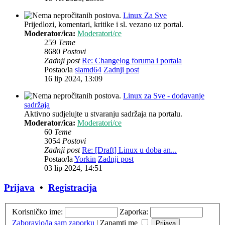
Linux Za Sve
Prijedlozi, komentari, kritike i sl. vezano uz portal.
Moderator/ica:
Moderatori/ce
259
Teme
8680
Postovi
Zadnji post
Re: Changelog foruma i portala
Postao/la
slamd64
Zadnji post
16 lip 2024, 13:09
Linux za Sve - dodavanje
sadržaja
Aktivno sudjelujte u stvaranju sadržaja na portalu.
Moderator/ica:
Moderatori/ce
60
Teme
3054
Postovi
Zadnji post
Re: [Draft] Linux u doba an...
Postao/la
Yorkin
Zadnji post
03 lip 2024, 14:51
Prijava
•
Registracija
Korisničko ime:
Zaporka:
Zaboravio/la sam zaporku
|
Zapamti me