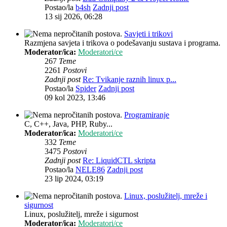
Postao/la
b4sh
Zadnji post
13 sij 2026, 06:28
Savjeti i trikovi
Razmjena savjeta i trikova o podešavanju sustava i programa.
Moderator/ica:
Moderatori/ce
267
Teme
2261
Postovi
Zadnji post
Re: Tvikanje raznih linux p...
Postao/la
Spider
Zadnji post
09 kol 2023, 13:46
Programiranje
C, C++, Java, PHP, Ruby...
Moderator/ica:
Moderatori/ce
332
Teme
3475
Postovi
Zadnji post
Re: LiquidCTL skripta
Postao/la
NELE86
Zadnji post
23 lip 2024, 03:19
Linux, poslužitelj, mreže i
sigurnost
Linux, poslužitelj, mreže i sigurnost
Moderator/ica:
Moderatori/ce