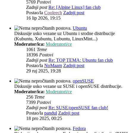
5769
Postovi
Zadnji post
Re: [Alpine Linux] fan club
Postao/la
Cooleech
Zadnji post
16 lip 2026, 19:15
Ubuntu
Diskusije usko vezane uz Ubuntu i srodne distribucije
(Kubuntu, Xubuntu, Lubuntu, LinuxMint...)
Moderator/ica:
Moderatori/ce
1061
Teme
18396
Postovi
Zadnji post
Re: TOP TEMA: Ubuntu fan club
Postao/la
NoMaam
Zadnji post
29 ruj 2025, 19:28
openSUSE
Diskusije usko vezane uz SUSE i openSUSE distribucije.
Moderator/ica:
Moderatori/ce
256
Teme
7399
Postovi
Zadnji post
Re: SUSE/openSUSE fan club!
Postao/la
pandul
Zadnji post
18 pro 2025, 00:25
Fedora