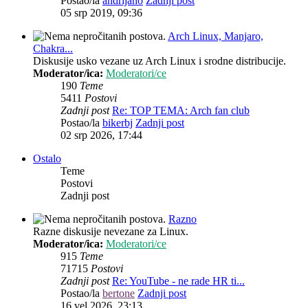
Postao/la
andrijano
Zadnji post
05 srp 2019, 09:36
Arch Linux, Manjaro,
Chakra...
Diskusije usko vezane uz Arch Linux i srodne distribucije.
Moderator/ica:
Moderatori/ce
190
Teme
5411
Postovi
Zadnji post
Re: TOP TEMA: Arch fan club
Postao/la
bikerbj
Zadnji post
02 srp 2026, 17:44
Ostalo
Teme
Postovi
Zadnji post
Razno
Razne diskusije nevezane za Linux.
Moderator/ica:
Moderatori/ce
915
Teme
71715
Postovi
Zadnji post
Re: YouTube - ne rade HR ti...
Postao/la
bertone
Zadnji post
16 vel 2026, 23:13