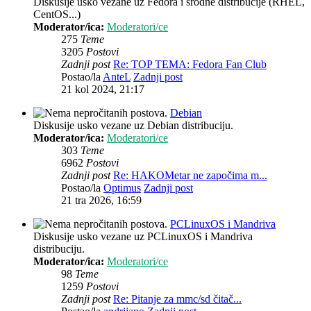
Diskusije usko vezane uz Fedora i srodne distribucije (RHEL,
CentOS...)
Moderator/ica:
Moderatori/ce
275
Teme
3205
Postovi
Zadnji post
Re: TOP TEMA: Fedora Fan Club
Postao/la
AnteL
Zadnji post
21 kol 2024, 21:17
Debian
Diskusije usko vezane uz Debian distribuciju.
Moderator/ica:
Moderatori/ce
303
Teme
6962
Postovi
Zadnji post
Re: HAKOMetar ne započima m...
Postao/la
Optimus
Zadnji post
21 tra 2026, 16:59
PCLinuxOS i Mandriva
Diskusije usko vezane uz PCLinuxOS i Mandriva
distribuciju.
Moderator/ica:
Moderatori/ce
98
Teme
1259
Postovi
Zadnji post
Re: Pitanje za mmc/sd čitač...