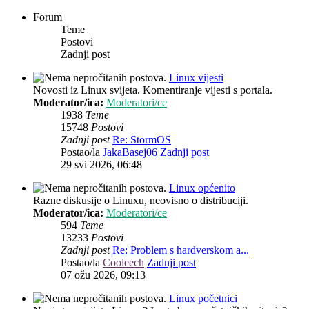
Forum
Teme
Postovi
Zadnji post
Linux vijesti
Novosti iz Linux svijeta. Komentiranje vijesti s portala.
Moderator/ica:
Moderatori/ce
1938
Teme
15748
Postovi
Zadnji post
Re: StormOS
Postao/la
JakaBasej06
Zadnji post
29 svi 2026, 06:48
Linux općenito
Razne diskusije o Linuxu, neovisno o distribuciji.
Moderator/ica:
Moderatori/ce
594
Teme
13233
Postovi
Zadnji post
Re: Problem s hardverskom a...
Postao/la
Cooleech
Zadnji post
07 ožu 2026, 09:13
Linux početnici