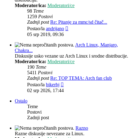
Moderator/ica:
Moderatori/ce
98
Teme
1259
Postovi
Zadnji post
Re: Pitanje za mmc/sd čitač...
Zadnji
Postao/la
andrijano
post
05 srp 2019, 09:36
Arch Linux, Manjaro,
Chakra...
Diskusije usko vezane uz Arch Linux i srodne distribucije.
Moderator/ica:
Moderatori/ce
190
Teme
5411
Postovi
Zadnji post
Re: TOP TEMA: Arch fan club
Zadnji
Postao/la
bikerbj
post
02 srp 2026, 17:44
Ostalo
Teme
Postovi
Zadnji post
Razno
Razne diskusije nevezane za Linux.