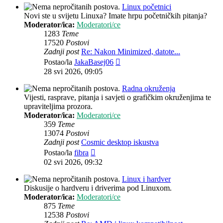
Linux početnici
Novi ste u svijetu Linuxa? Imate hrpu početničkih pitanja?
Moderator/ica:
Moderatori/ce
1283
Teme
17520
Postovi
Zadnji post
Re: Nakon Minimized, datote...
Zadnji
Postao/la
JakaBasej06
post
28 svi 2026, 09:05
Radna okruženja
Vijesti, rasprave, pitanja i savjeti o grafičkim okruženjima te
upraviteljima prozora.
Moderator/ica:
Moderatori/ce
359
Teme
13074
Postovi
Zadnji post
Cosmic desktop iskustva
Zadnji
Postao/la
fibra
post
02 svi 2026, 09:32
Linux i hardver
Diskusije o hardveru i driverima pod Linuxom.
Moderator/ica:
Moderatori/ce
875
Teme
12538
Postovi