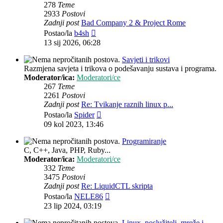
278
Teme
2933
Postovi
Zadnji post
Bad Company 2 & Project Rome
Zadnji
Postao/la
b4sh
post
13 sij 2026, 06:28
Savjeti i trikovi
Razmjena savjeta i trikova o podešavanju sustava i programa.
Moderator/ica:
Moderatori/ce
267
Teme
2261
Postovi
Zadnji post
Re: Tvikanje raznih linux p...
Zadnji
Postao/la
Spider
post
09 kol 2023, 13:46
Programiranje
C, C++, Java, PHP, Ruby...
Moderator/ica:
Moderatori/ce
332
Teme
3475
Postovi
Zadnji post
Re: LiquidCTL skripta
Zadnji
Postao/la
NELE86
post
23 lip 2024, 03:19
Linux, poslužitelj, mreže i