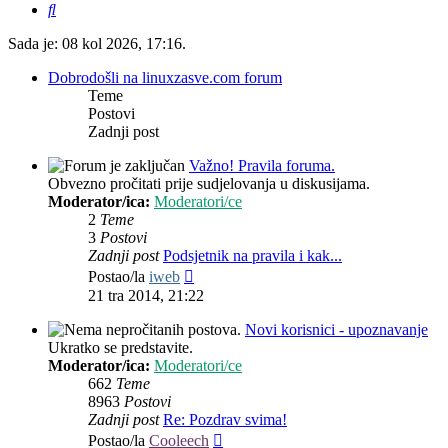
Pretražnik
Sada je: 08 kol 2026, 17:16.
Dobrodošli na linuxzasve.com forum
Teme
Postovi
Zadnji post
Važno! Pravila foruma.
Obvezno pročitati prije sudjelovanja u diskusijama.
Moderator/ica:
Moderatori/ce
2
Teme
3
Postovi
Zadnji post
Podsjetnik na pravila i kak...
Zadnji
Postao/la
iweb
post
21 tra 2014, 21:22
Novi korisnici - upoznavanje
Ukratko se predstavite.
Moderator/ica:
Moderatori/ce
662
Teme
8963
Postovi
Zadnji post
Re: Pozdrav svima!
Zadnji
Postao/la
Cooleech