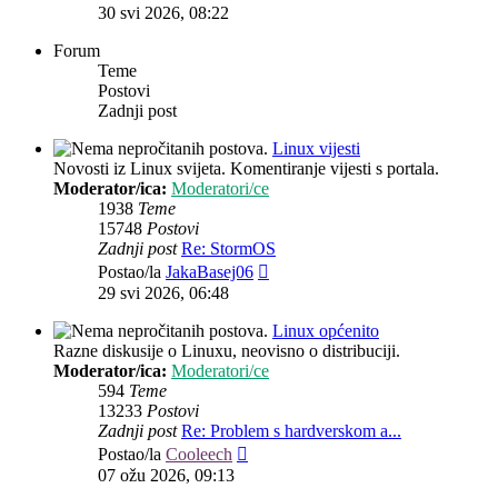
post
30 svi 2026, 08:22
Forum
Teme
Postovi
Zadnji post
Linux vijesti
Novosti iz Linux svijeta. Komentiranje vijesti s portala.
Moderator/ica:
Moderatori/ce
1938
Teme
15748
Postovi
Zadnji post
Re: StormOS
Zadnji
Postao/la
JakaBasej06
post
29 svi 2026, 06:48
Linux općenito
Razne diskusije o Linuxu, neovisno o distribuciji.
Moderator/ica:
Moderatori/ce
594
Teme
13233
Postovi
Zadnji post
Re: Problem s hardverskom a...
Zadnji
Postao/la
Cooleech
post
07 ožu 2026, 09:13