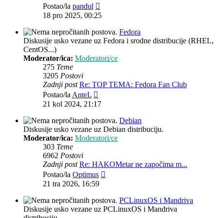
Zadnji
Postao/la
pandul
post
18 pro 2025, 00:25
Fedora
Diskusije usko vezane uz Fedora i srodne distribucije (RHEL,
CentOS...)
Moderator/ica:
Moderatori/ce
275
Teme
3205
Postovi
Zadnji post
Re: TOP TEMA: Fedora Fan Club
Zadnji
Postao/la
AnteL
post
21 kol 2024, 21:17
Debian
Diskusije usko vezane uz Debian distribuciju.
Moderator/ica:
Moderatori/ce
303
Teme
6962
Postovi
Zadnji post
Re: HAKOMetar ne započima m...
Zadnji
Postao/la
Optimus
post
21 tra 2026, 16:59
PCLinuxOS i Mandriva
Diskusije usko vezane uz PCLinuxOS i Mandriva
distribuciju.