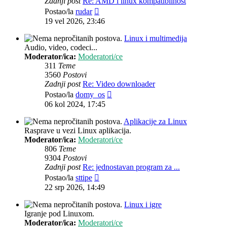
Zadnji post
Re: AMD i linux kompatibilnost
Zadnji
Postao/la
rudar
post
19 vel 2026, 23:46
Linux i multimedija
Audio, video, codeci...
Moderator/ica:
Moderatori/ce
311
Teme
3560
Postovi
Zadnji post
Re: Video downloader
Zadnji
Postao/la
domy_os
post
06 kol 2024, 17:45
Aplikacije za Linux
Rasprave u vezi Linux aplikacija.
Moderator/ica:
Moderatori/ce
806
Teme
9304
Postovi
Zadnji post
Re: jednostavan program za ...
Zadnji
Postao/la
sttipe
post
22 srp 2026, 14:49
Linux i igre
Igranje pod Linuxom.
Moderator/ica:
Moderatori/ce