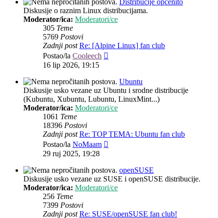
Distribucije općenito
Diskusije o raznim Linux distribucijama.
Moderator/ica:
Moderatori/ce
305
Teme
5769
Postovi
Zadnji post
Re: [Alpine Linux] fan club
Zadnji
Postao/la
Cooleech
post
16 lip 2026, 19:15
Ubuntu
Diskusije usko vezane uz Ubuntu i srodne distribucije
(Kubuntu, Xubuntu, Lubuntu, LinuxMint...)
Moderator/ica:
Moderatori/ce
1061
Teme
18396
Postovi
Zadnji post
Re: TOP TEMA: Ubuntu fan club
Zadnji
Postao/la
NoMaam
post
29 ruj 2025, 19:28
openSUSE
Diskusije usko vezane uz SUSE i openSUSE distribucije.
Moderator/ica:
Moderatori/ce
256
Teme
7399
Postovi
Zadnji post
Re: SUSE/openSUSE fan club!