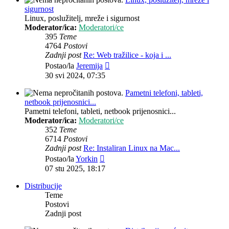
sigurnost
Linux, poslužitelj, mreže i sigurnost
Moderator/ica:
Moderatori/ce
395
Teme
4764
Postovi
Zadnji post
Re: Web tražilice - koja i ...
Zadnji
Postao/la
Jeremija
post
30 svi 2024, 07:35
Pametni telefoni, tableti,
netbook prijenosnici...
Pametni telefoni, tableti, netbook prijenosnici...
Moderator/ica:
Moderatori/ce
352
Teme
6714
Postovi
Zadnji post
Re: Instaliran Linux na Mac...
Zadnji
Postao/la
Yorkin
post
07 stu 2025, 18:17
Distribucije
Teme
Postovi
Zadnji post