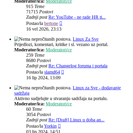
Moderator/ica:
Moderatori/ce
915
Teme
71715
Postovi
Zadnji post
Re: YouTube - ne rade HR ti...
Zadnji
Postao/la
bertone
post
16 vel 2026, 23:13
Linux Za Sve
Prijedlozi, komentari, kritike i sl. vezano uz portal.
Moderator/ica:
Moderatori/ce
259
Teme
8680
Postovi
Zadnji post
Re: Changelog foruma i portala
Zadnji
Postao/la
slamd64
post
16 lip 2024, 13:09
Linux za Sve - dodavanje
sadržaja
Aktivno sudjelujte u stvaranju sadržaja na portalu.
Moderator/ica:
Moderatori/ce
60
Teme
3054
Postovi
Zadnji post
Re: [Draft] Linux u doba an...
Zadnji
Postao/la
Yorkin
post
03 lip 2024, 14:51