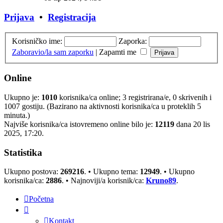
Prijava
•
Registracija
Korisničko ime:
Zaporka:
Zaboravio/la sam zaporku
|
Zapamti me
Online
Ukupno je:
1010
korisnika/ca online; 3 registrirana/e, 0 skrivenih i
1007 gostiju. (Bazirano na aktivnosti korisnika/ca u proteklih 5
minuta.)
Najviše korisnika/ca istovremeno online bilo je:
12119
dana 20 lis
2025, 17:20.
Statistika
Ukupno postova:
269216
. • Ukupno tema:
12949
. • Ukupno
korisnika/ca:
2886
. • Najnoviji/a korisnik/ca:
Kruno89
.
Početna
Kontakt