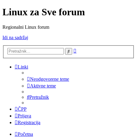
Linux za Sve forum
Regionalni Linux forum
Idi na sadržaj
Napredno
Pretražnik
pretraživanje
Linki
Neodgovorene teme
Aktivne teme
Pretražnik
ČPP
Prijava
Registracija
Početna