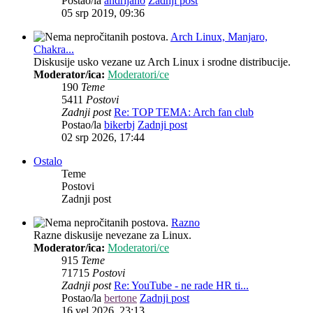
Postao/la
andrijano
Zadnji post
05 srp 2019, 09:36
Arch Linux, Manjaro,
Chakra...
Diskusije usko vezane uz Arch Linux i srodne distribucije.
Moderator/ica:
Moderatori/ce
190
Teme
5411
Postovi
Zadnji post
Re: TOP TEMA: Arch fan club
Postao/la
bikerbj
Zadnji post
02 srp 2026, 17:44
Ostalo
Teme
Postovi
Zadnji post
Razno
Razne diskusije nevezane za Linux.
Moderator/ica:
Moderatori/ce
915
Teme
71715
Postovi
Zadnji post
Re: YouTube - ne rade HR ti...
Postao/la
bertone
Zadnji post
16 vel 2026, 23:13