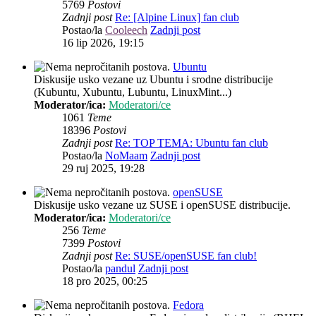
5769
Postovi
Zadnji post
Re: [Alpine Linux] fan club
Postao/la
Cooleech
Zadnji post
16 lip 2026, 19:15
Ubuntu
Diskusije usko vezane uz Ubuntu i srodne distribucije
(Kubuntu, Xubuntu, Lubuntu, LinuxMint...)
Moderator/ica:
Moderatori/ce
1061
Teme
18396
Postovi
Zadnji post
Re: TOP TEMA: Ubuntu fan club
Postao/la
NoMaam
Zadnji post
29 ruj 2025, 19:28
openSUSE
Diskusije usko vezane uz SUSE i openSUSE distribucije.
Moderator/ica:
Moderatori/ce
256
Teme
7399
Postovi
Zadnji post
Re: SUSE/openSUSE fan club!
Postao/la
pandul
Zadnji post
18 pro 2025, 00:25
Fedora