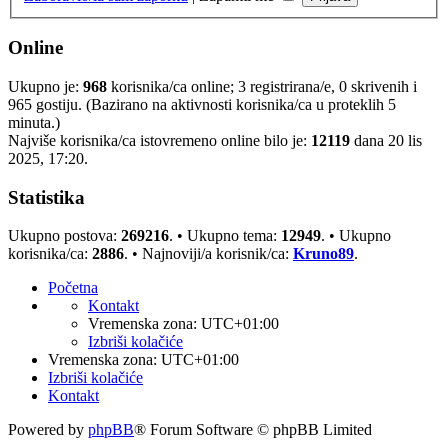
Online
Ukupno je:
968
korisnika/ca online; 3 registrirana/e, 0 skrivenih i
965 gostiju. (Bazirano na aktivnosti korisnika/ca u proteklih 5
minuta.)
Najviše korisnika/ca istovremeno online bilo je:
12119
dana 20 lis
2025, 17:20.
Statistika
Ukupno postova:
269216
. • Ukupno tema:
12949
. • Ukupno
korisnika/ca:
2886
. • Najnoviji/a korisnik/ca:
Kruno89
.
Početna
Kontakt
Vremenska zona:
UTC+01:00
Izbriši kolačiće
Vremenska zona:
UTC+01:00
Izbriši kolačiće
Kontakt
Powered by
phpBB
® Forum Software © phpBB Limited