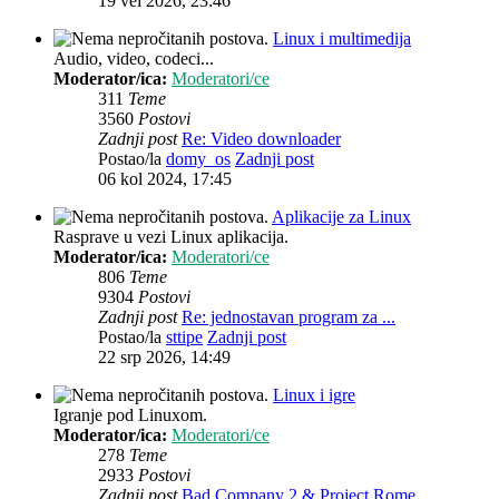
19 vel 2026, 23:46
Linux i multimedija
Audio, video, codeci...
Moderator/ica:
Moderatori/ce
311
Teme
3560
Postovi
Zadnji post
Re: Video downloader
Postao/la
domy_os
Zadnji post
06 kol 2024, 17:45
Aplikacije za Linux
Rasprave u vezi Linux aplikacija.
Moderator/ica:
Moderatori/ce
806
Teme
9304
Postovi
Zadnji post
Re: jednostavan program za ...
Postao/la
sttipe
Zadnji post
22 srp 2026, 14:49
Linux i igre
Igranje pod Linuxom.
Moderator/ica:
Moderatori/ce
278
Teme
2933
Postovi
Zadnji post
Bad Company 2 & Project Rome