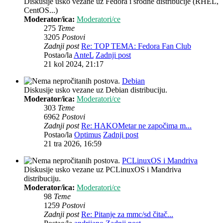
Diskusije usko vezane uz Fedora i srodne distribucije (RHEL,
CentOS...)
Moderator/ica:
Moderatori/ce
275
Teme
3205
Postovi
Zadnji post
Re: TOP TEMA: Fedora Fan Club
Postao/la
AnteL
Zadnji post
21 kol 2024, 21:17
Debian
Diskusije usko vezane uz Debian distribuciju.
Moderator/ica:
Moderatori/ce
303
Teme
6962
Postovi
Zadnji post
Re: HAKOMetar ne započima m...
Postao/la
Optimus
Zadnji post
21 tra 2026, 16:59
PCLinuxOS i Mandriva
Diskusije usko vezane uz PCLinuxOS i Mandriva
distribuciju.
Moderator/ica:
Moderatori/ce
98
Teme
1259
Postovi
Zadnji post
Re: Pitanje za mmc/sd čitač...