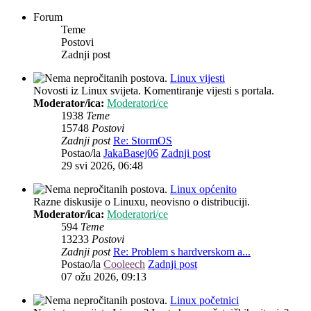
Forum
Teme
Postovi
Zadnji post
Linux vijesti
Novosti iz Linux svijeta. Komentiranje vijesti s portala.
Moderator/ica:
Moderatori/ce
1938
Teme
15748
Postovi
Zadnji post
Re: StormOS
Postao/la
JakaBasej06
Zadnji post
29 svi 2026, 06:48
Linux općenito
Razne diskusije o Linuxu, neovisno o distribuciji.
Moderator/ica:
Moderatori/ce
594
Teme
13233
Postovi
Zadnji post
Re: Problem s hardverskom a...
Postao/la
Cooleech
Zadnji post
07 ožu 2026, 09:13
Linux početnici