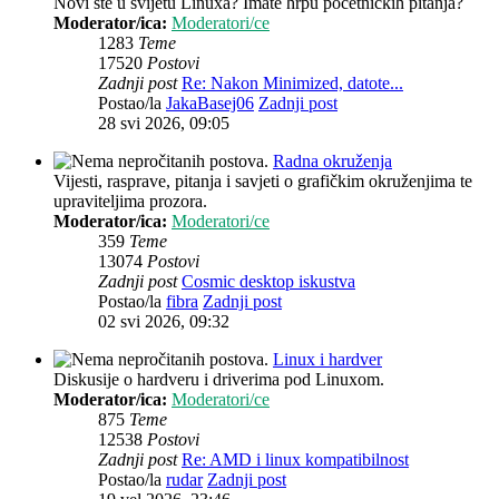
Novi ste u svijetu Linuxa? Imate hrpu početničkih pitanja?
Moderator/ica:
Moderatori/ce
1283
Teme
17520
Postovi
Zadnji post
Re: Nakon Minimized, datote...
Postao/la
JakaBasej06
Zadnji post
28 svi 2026, 09:05
Radna okruženja
Vijesti, rasprave, pitanja i savjeti o grafičkim okruženjima te
upraviteljima prozora.
Moderator/ica:
Moderatori/ce
359
Teme
13074
Postovi
Zadnji post
Cosmic desktop iskustva
Postao/la
fibra
Zadnji post
02 svi 2026, 09:32
Linux i hardver
Diskusije o hardveru i driverima pod Linuxom.
Moderator/ica:
Moderatori/ce
875
Teme
12538
Postovi
Zadnji post
Re: AMD i linux kompatibilnost
Postao/la
rudar
Zadnji post