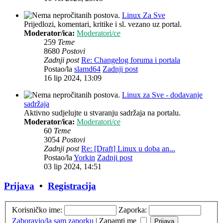
Linux Za Sve
Prijedlozi, komentari, kritike i sl. vezano uz portal.
Moderator/ica:
Moderatori/ce
259
Teme
8680
Postovi
Zadnji post
Re: Changelog foruma i portala
Postao/la
slamd64
Zadnji post
16 lip 2024, 13:09
Linux za Sve - dodavanje
sadržaja
Aktivno sudjelujte u stvaranju sadržaja na portalu.
Moderator/ica:
Moderatori/ce
60
Teme
3054
Postovi
Zadnji post
Re: [Draft] Linux u doba an...
Postao/la
Yorkin
Zadnji post
03 lip 2024, 14:51
Prijava
•
Registracija
Korisničko ime:
Zaporka:
Zaboravio/la sam zaporku
|
Zapamti me