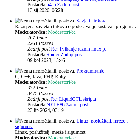
Postao/la
b4sh
Zadnji post
13 sij 2026, 06:28
Savjeti i trikovi
Razmjena savjeta i trikova o podešavanju sustava i programa.
Moderator/ica:
Moderatori/ce
267
Teme
2261
Postovi
Zadnji post
Re: Tvikanje raznih linux p...
Postao/la
Spider
Zadnji post
09 kol 2023, 13:46
Programiranje
C, C++, Java, PHP, Ruby...
Moderator/ica:
Moderatori/ce
332
Teme
3475
Postovi
Zadnji post
Re: LiquidCTL skripta
Postao/la
NELE86
Zadnji post
23 lip 2024, 03:19
Linux, poslužitelj, mreže i
sigurnost
Linux, poslužitelj, mreže i sigurnost
Moderator/ica:
Moderatori/ce