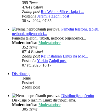
395
Teme
4764
Postovi
Zadnji post
Re: Web tražilice - koja i ...
Postao/la
Jeremija
Zadnji post
30 svi 2024, 07:35
Pametni telefoni, tableti,
netbook prijenosnici...
Pametni telefoni, tableti, netbook prijenosnici...
Moderator/ica:
Moderatori/ce
352
Teme
6714
Postovi
Zadnji post
Re: Instaliran Linux na Mac...
Postao/la
Yorkin
Zadnji post
07 stu 2025, 18:17
Distribucije
Teme
Postovi
Zadnji post
Distribucije općenito
Diskusije o raznim Linux distribucijama.
Moderator/ica:
Moderatori/ce
305
Teme