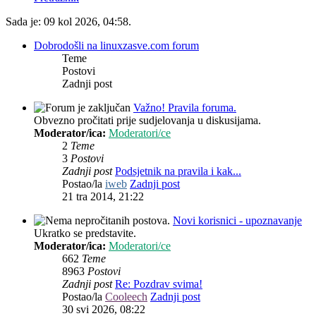
Sada je: 09 kol 2026, 04:58.
Dobrodošli na linuxzasve.com forum
Teme
Postovi
Zadnji post
Važno! Pravila foruma.
Obvezno pročitati prije sudjelovanja u diskusijama.
Moderator/ica:
Moderatori/ce
2
Teme
3
Postovi
Zadnji post
Podsjetnik na pravila i kak...
Postao/la
iweb
Zadnji post
21 tra 2014, 21:22
Novi korisnici - upoznavanje
Ukratko se predstavite.
Moderator/ica:
Moderatori/ce
662
Teme
8963
Postovi
Zadnji post
Re: Pozdrav svima!
Postao/la
Cooleech
Zadnji post
30 svi 2026, 08:22