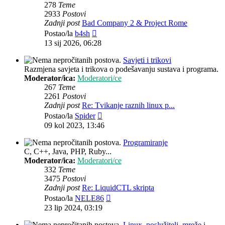
278
Teme
2933
Postovi
Zadnji post
Bad Company 2 & Project Rome
Zadnji
Postao/la
b4sh
post
13 sij 2026, 06:28
Savjeti i trikovi
Razmjena savjeta i trikova o podešavanju sustava i programa.
Moderator/ica:
Moderatori/ce
267
Teme
2261
Postovi
Zadnji post
Re: Tvikanje raznih linux p...
Zadnji
Postao/la
Spider
post
09 kol 2023, 13:46
Programiranje
C, C++, Java, PHP, Ruby...
Moderator/ica:
Moderatori/ce
332
Teme
3475
Postovi
Zadnji post
Re: LiquidCTL skripta
Zadnji
Postao/la
NELE86
post
23 lip 2024, 03:19
Linux, poslužitelj, mreže i