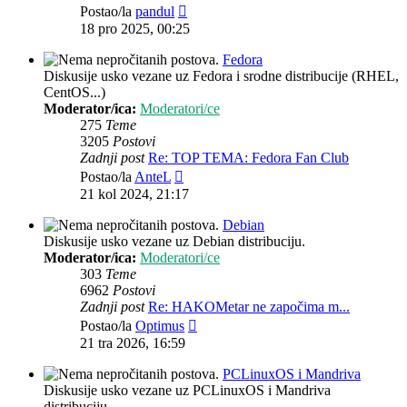
Zadnji
Postao/la
pandul
post
18 pro 2025, 00:25
Fedora
Diskusije usko vezane uz Fedora i srodne distribucije (RHEL,
CentOS...)
Moderator/ica:
Moderatori/ce
275
Teme
3205
Postovi
Zadnji post
Re: TOP TEMA: Fedora Fan Club
Zadnji
Postao/la
AnteL
post
21 kol 2024, 21:17
Debian
Diskusije usko vezane uz Debian distribuciju.
Moderator/ica:
Moderatori/ce
303
Teme
6962
Postovi
Zadnji post
Re: HAKOMetar ne započima m...
Zadnji
Postao/la
Optimus
post
21 tra 2026, 16:59
PCLinuxOS i Mandriva
Diskusije usko vezane uz PCLinuxOS i Mandriva
distribuciju.