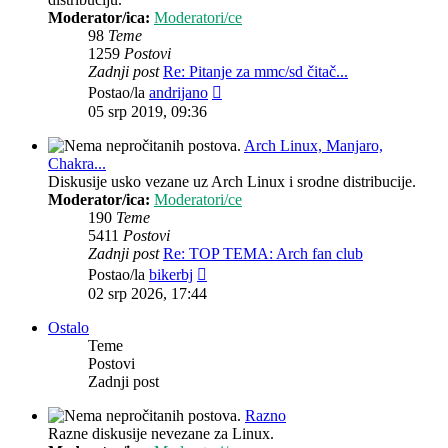
Moderator/ica:
Moderatori/ce
98
Teme
1259
Postovi
Zadnji post
Re: Pitanje za mmc/sd čitač...
Zadnji
Postao/la
andrijano
post
05 srp 2019, 09:36
Arch Linux, Manjaro,
Chakra...
Diskusije usko vezane uz Arch Linux i srodne distribucije.
Moderator/ica:
Moderatori/ce
190
Teme
5411
Postovi
Zadnji post
Re: TOP TEMA: Arch fan club
Zadnji
Postao/la
bikerbj
post
02 srp 2026, 17:44
Ostalo
Teme
Postovi
Zadnji post
Razno
Razne diskusije nevezane za Linux.