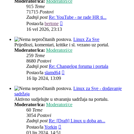
Moderator/ica:
Moderatori/ce
915
Teme
71715
Postovi
Zadnji post
Re: YouTube - ne rade HR ti...
Zadnji
Postao/la
bertone
post
16 vel 2026, 23:13
Linux Za Sve
Prijedlozi, komentari, kritike i sl. vezano uz portal.
Moderator/ica:
Moderatori/ce
259
Teme
8680
Postovi
Zadnji post
Re: Changelog foruma i portala
Zadnji
Postao/la
slamd64
post
16 lip 2024, 13:09
Linux za Sve - dodavanje
sadržaja
Aktivno sudjelujte u stvaranju sadržaja na portalu.
Moderator/ica:
Moderatori/ce
60
Teme
3054
Postovi
Zadnji post
Re: [Draft] Linux u doba an...
Zadnji
Postao/la
Yorkin
post
03 lip 2024, 14:51