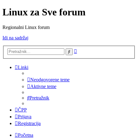
Linux za Sve forum
Regionalni Linux forum
Idi na sadržaj
Napredno
Pretražnik
pretraživanje
Linki
Neodgovorene teme
Aktivne teme
Pretražnik
ČPP
Prijava
Registracija
Početna