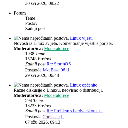
post
30 svi 2026, 08:22
Forum
Teme
Postovi
Zadnji post
Linux vijesti
Novosti iz Linux svijeta. Komentiranje vijesti s portala.
Moderator/ica:
Moderatori/ce
1938
Teme
15748
Postovi
Zadnji post
Re: StormOS
Zadnji
Postao/la
JakaBasej06
post
29 svi 2026, 06:48
Linux općenito
Razne diskusije o Linuxu, neovisno o distribuciji.
Moderator/ica:
Moderatori/ce
594
Teme
13233
Postovi
Zadnji post
Re: Problem s hardverskom a...
Zadnji
Postao/la
Cooleech
post
07 ožu 2026, 09:13