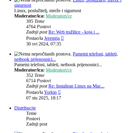
sigurnost
Linux, poslužitelj, mreže i sigurnost
Moderator/ica:
Moderatori/ce
395
Teme
4764
Postovi
Zadnji post
Re: Web tražilice - koja i ...
Zadnji
Postao/la
Jeremija
post
30 svi 2024, 07:35
Pametni telefoni, tableti,
netbook prijenosnici...
Pametni telefoni, tableti, netbook prijenosnici...
Moderator/ica:
Moderatori/ce
352
Teme
6714
Postovi
Zadnji post
Re: Instaliran Linux na Mac...
Zadnji
Postao/la
Yorkin
post
07 stu 2025, 18:17
Distribucije
Teme
Postovi
Zadnji post