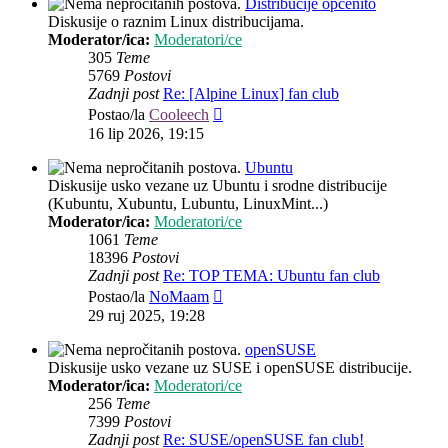
Distribucije općenito
Diskusije o raznim Linux distribucijama.
Moderator/ica:
Moderatori/ce
305
Teme
5769
Postovi
Zadnji post
Re: [Alpine Linux] fan club
Zadnji
Postao/la
Cooleech
post
16 lip 2026, 19:15
Ubuntu
Diskusije usko vezane uz Ubuntu i srodne distribucije
(Kubuntu, Xubuntu, Lubuntu, LinuxMint...)
Moderator/ica:
Moderatori/ce
1061
Teme
18396
Postovi
Zadnji post
Re: TOP TEMA: Ubuntu fan club
Zadnji
Postao/la
NoMaam
post
29 ruj 2025, 19:28
openSUSE
Diskusije usko vezane uz SUSE i openSUSE distribucije.
Moderator/ica:
Moderatori/ce
256
Teme
7399
Postovi
Zadnji post
Re: SUSE/openSUSE fan club!