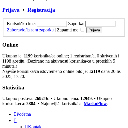
Prijava
•
Registracija
Korisničko ime:
Zaporka:
Zaboravio/la sam zaporku
|
Zapamti me
Online
Ukupno je:
1199
korisnika/ca online; 1 registriran/a, 0 skrivenih i
1198 gostiju. (Bazirano na aktivnosti korisnika/ca u proteklih 5
minuta.)
Najviše korisnika/ca istovremeno online bilo je:
12119
dana 20 lis
2025, 17:20.
Statistika
Ukupno postova:
269216
. • Ukupno tema:
12949
. • Ukupno
korisnika/ca:
2884
. • Najnoviji/a korisnik/ca:
MarkoFlow
.
Početna
Kontakt