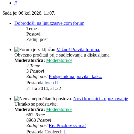
Pretražnik
Sada je: 06 kol 2026, 11:07.
Dobrodošli na linuxzasve.com forum
Teme
Postovi
Zadnji post
Važno! Pravila foruma.
Obvezno pročitati prije sudjelovanja u diskusijama.
Moderator/ica:
Moderatori/ce
2
Teme
3
Postovi
Zadnji post
Podsjetnik na pravila i kak...
Zadnji
Postao/la
iweb
post
21 tra 2014, 21:22
Novi korisnici - upoznavanje
Ukratko se predstavite.
Moderator/ica:
Moderatori/ce
662
Teme
8963
Postovi
Zadnji post
Re: Pozdrav svima!
Zadnji
Postao/la
Cooleech