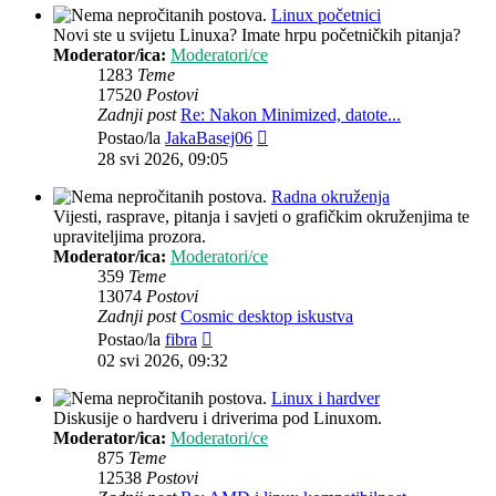
Linux početnici
Novi ste u svijetu Linuxa? Imate hrpu početničkih pitanja?
Moderator/ica:
Moderatori/ce
1283
Teme
17520
Postovi
Zadnji post
Re: Nakon Minimized, datote...
Zadnji
Postao/la
JakaBasej06
post
28 svi 2026, 09:05
Radna okruženja
Vijesti, rasprave, pitanja i savjeti o grafičkim okruženjima te
upraviteljima prozora.
Moderator/ica:
Moderatori/ce
359
Teme
13074
Postovi
Zadnji post
Cosmic desktop iskustva
Zadnji
Postao/la
fibra
post
02 svi 2026, 09:32
Linux i hardver
Diskusije o hardveru i driverima pod Linuxom.
Moderator/ica:
Moderatori/ce
875
Teme
12538
Postovi