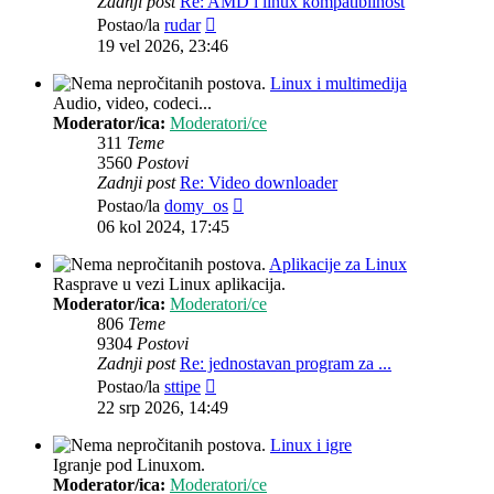
Zadnji post
Re: AMD i linux kompatibilnost
Zadnji
Postao/la
rudar
post
19 vel 2026, 23:46
Linux i multimedija
Audio, video, codeci...
Moderator/ica:
Moderatori/ce
311
Teme
3560
Postovi
Zadnji post
Re: Video downloader
Zadnji
Postao/la
domy_os
post
06 kol 2024, 17:45
Aplikacije za Linux
Rasprave u vezi Linux aplikacija.
Moderator/ica:
Moderatori/ce
806
Teme
9304
Postovi
Zadnji post
Re: jednostavan program za ...
Zadnji
Postao/la
sttipe
post
22 srp 2026, 14:49
Linux i igre
Igranje pod Linuxom.
Moderator/ica:
Moderatori/ce