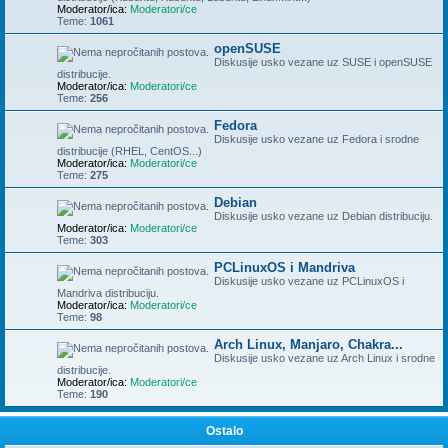
Moderator/ica:
Moderatori/ce
Teme:
1061
openSUSE
Diskusije usko vezane uz SUSE i openSUSE
distribucije.
Moderator/ica:
Moderatori/ce
Teme:
256
Fedora
Diskusije usko vezane uz Fedora i srodne
distribucije (RHEL, CentOS...)
Moderator/ica:
Moderatori/ce
Teme:
275
Debian
Diskusije usko vezane uz Debian distribuciju.
Moderator/ica:
Moderatori/ce
Teme:
303
PCLinuxOS i Mandriva
Diskusije usko vezane uz PCLinuxOS i
Mandriva distribuciju.
Moderator/ica:
Moderatori/ce
Teme:
98
Arch Linux, Manjaro, Chakra...
Diskusije usko vezane uz Arch Linux i srodne
distribucije.
Moderator/ica:
Moderatori/ce
Teme:
190
Ostalo