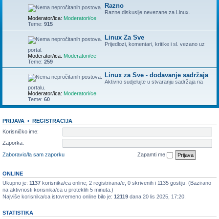
Razno
Razne diskusije nevezane za Linux.
Moderator/ica:
Moderatori/ce
Teme:
915
Linux Za Sve
Prijedlozi, komentari, kritike i sl. vezano uz
portal.
Moderator/ica:
Moderatori/ce
Teme:
259
Linux za Sve - dodavanje sadržaja
Aktivno sudjelujte u stvaranju sadržaja na
portalu.
Moderator/ica:
Moderatori/ce
Teme:
60
PRIJAVA
•
REGISTRACIJA
Korisničko ime:
Zaporka:
Zaboravio/la sam zaporku
Zapamti me
ONLINE
Ukupno je:
1137
korisnika/ca online; 2 registrirana/e, 0 skrivenih i 1135 gostiju. (Bazirano
na aktivnosti korisnika/ca u proteklih 5 minuta.)
Najviše korisnika/ca istovremeno online bilo je:
12119
dana 20 lis 2025, 17:20.
STATISTIKA