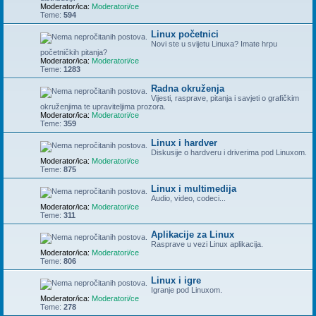
Moderator/ica:
Moderatori/ce
Teme:
594
Linux početnici
Novi ste u svijetu Linuxa? Imate hrpu
početničkih pitanja?
Moderator/ica:
Moderatori/ce
Teme:
1283
Radna okruženja
Vijesti, rasprave, pitanja i savjeti o grafičkim
okruženjima te upraviteljima prozora.
Moderator/ica:
Moderatori/ce
Teme:
359
Linux i hardver
Diskusije o hardveru i driverima pod Linuxom.
Moderator/ica:
Moderatori/ce
Teme:
875
Linux i multimedija
Audio, video, codeci...
Moderator/ica:
Moderatori/ce
Teme:
311
Aplikacije za Linux
Rasprave u vezi Linux aplikacija.
Moderator/ica:
Moderatori/ce
Teme:
806
Linux i igre
Igranje pod Linuxom.
Moderator/ica:
Moderatori/ce
Teme:
278