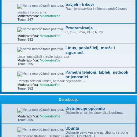
Savjeti i trikovi
Razmjena savjeta i trikova o podešavanju
sustava i programa.
Moderator/ica:
Moderatori/ce
Teme:
267
Programiranje
C, C++, Java, PHP, Ruby...
Moderator/ica:
Moderatori/ce
Teme:
332
Linux, poslužitelj, mreže i
sigurnost
Linux, poslužitelj, mreže i sigurnost
Moderator/ica:
Moderatori/ce
Teme:
395
Pametni telefoni, tableti, netbook
prijenosnici...
Pametni telefoni, tableti, netbook prijenosnici...
Moderator/ica:
Moderatori/ce
Teme:
352
Distribucije
Distribucije općenito
Diskusije o raznim Linux distribucijama.
Moderator/ica:
Moderatori/ce
Teme:
305
Ubuntu
Diskusije usko vezane uz Ubuntu i srodne
distribucije (Kubuntu, Xubuntu, Lubuntu, LinuxMint...)