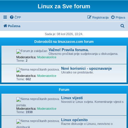
Linux za Sve forum
ČPP
Registracija
Prijava
P
Početna
r
Sada je: 08 kol 2026, 10:24.
e
Dobrodošli na linuxzasve.com forum
t
Važno! Pravila foruma.
r
Obvezno pročitati prije sudjelovanja u diskusijama.
Moderator/ica:
Moderatori/ce
a
Teme:
2
ž
Novi korisnici - upoznavanje
Ukratko se predstavite.
n
Moderator/ica:
Moderatori/ce
Teme:
662
i
k
Forum
Linux vijesti
Novosti iz Linux svijeta. Komentiranje vijesti s
portala.
Moderator/ica:
Moderatori/ce
Teme:
1938
Linux općenito
Razne diskusije o Linuxu, neovisno o
distribuciji.