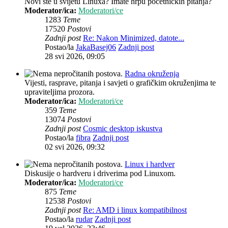
Novi ste u svijetu Linuxa? Imate hrpu početničkih pitanja?
Moderator/ica:
Moderatori/ce
1283
Teme
17520
Postovi
Zadnji post
Re: Nakon Minimized, datote...
Postao/la
JakaBasej06
Zadnji post
28 svi 2026, 09:05
Radna okruženja
Vijesti, rasprave, pitanja i savjeti o grafičkim okruženjima te
upraviteljima prozora.
Moderator/ica:
Moderatori/ce
359
Teme
13074
Postovi
Zadnji post
Cosmic desktop iskustva
Postao/la
fibra
Zadnji post
02 svi 2026, 09:32
Linux i hardver
Diskusije o hardveru i driverima pod Linuxom.
Moderator/ica:
Moderatori/ce
875
Teme
12538
Postovi
Zadnji post
Re: AMD i linux kompatibilnost
Postao/la
rudar
Zadnji post