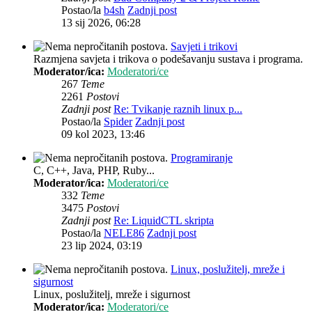
Postao/la
b4sh
Zadnji post
13 sij 2026, 06:28
Savjeti i trikovi
Razmjena savjeta i trikova o podešavanju sustava i programa.
Moderator/ica:
Moderatori/ce
267
Teme
2261
Postovi
Zadnji post
Re: Tvikanje raznih linux p...
Postao/la
Spider
Zadnji post
09 kol 2023, 13:46
Programiranje
C, C++, Java, PHP, Ruby...
Moderator/ica:
Moderatori/ce
332
Teme
3475
Postovi
Zadnji post
Re: LiquidCTL skripta
Postao/la
NELE86
Zadnji post
23 lip 2024, 03:19
Linux, poslužitelj, mreže i
sigurnost
Linux, poslužitelj, mreže i sigurnost
Moderator/ica:
Moderatori/ce