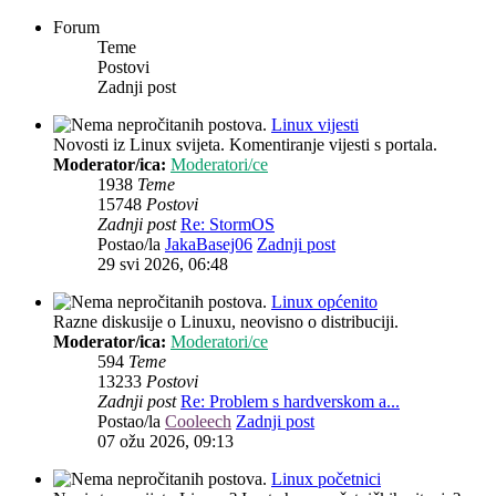
Forum
Teme
Postovi
Zadnji post
Linux vijesti
Novosti iz Linux svijeta. Komentiranje vijesti s portala.
Moderator/ica:
Moderatori/ce
1938
Teme
15748
Postovi
Zadnji post
Re: StormOS
Postao/la
JakaBasej06
Zadnji post
29 svi 2026, 06:48
Linux općenito
Razne diskusije o Linuxu, neovisno o distribuciji.
Moderator/ica:
Moderatori/ce
594
Teme
13233
Postovi
Zadnji post
Re: Problem s hardverskom a...
Postao/la
Cooleech
Zadnji post
07 ožu 2026, 09:13
Linux početnici