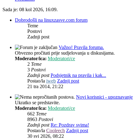
Sada je: 08 kol 2026, 16:09.
Dobrodošli na linuxzasve.com forum
Teme
Postovi
Zadnji post
Važno! Pravila foruma.
Obvezno pročitati prije sudjelovanja u diskusijama.
Moderator/ica:
Moderatori/ce
2
Teme
3
Postovi
Zadnji post
Podsjetnik na pravila i kak...
Postao/la
iweb
Zadnji post
21 tra 2014, 21:22
Novi korisnici - upoznavanje
Ukratko se predstavite.
Moderator/ica:
Moderatori/ce
662
Teme
8963
Postovi
Zadnji post
Re: Pozdrav svima!
Postao/la
Cooleech
Zadnji post
30 svi 2026, 08:22