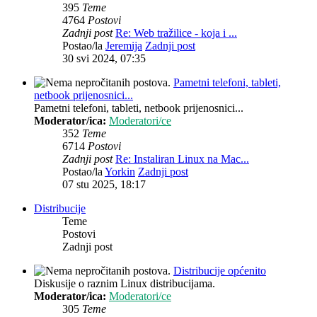
395
Teme
4764
Postovi
Zadnji post
Re: Web tražilice - koja i ...
Postao/la
Jeremija
Zadnji post
30 svi 2024, 07:35
Pametni telefoni, tableti,
netbook prijenosnici...
Pametni telefoni, tableti, netbook prijenosnici...
Moderator/ica:
Moderatori/ce
352
Teme
6714
Postovi
Zadnji post
Re: Instaliran Linux na Mac...
Postao/la
Yorkin
Zadnji post
07 stu 2025, 18:17
Distribucije
Teme
Postovi
Zadnji post
Distribucije općenito
Diskusije o raznim Linux distribucijama.
Moderator/ica:
Moderatori/ce
305
Teme