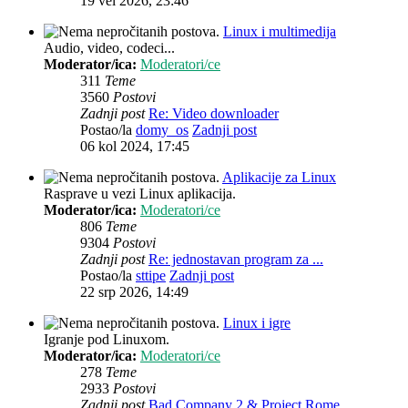
19 vel 2026, 23:46
Linux i multimedija
Audio, video, codeci...
Moderator/ica:
Moderatori/ce
311
Teme
3560
Postovi
Zadnji post
Re: Video downloader
Postao/la
domy_os
Zadnji post
06 kol 2024, 17:45
Aplikacije za Linux
Rasprave u vezi Linux aplikacija.
Moderator/ica:
Moderatori/ce
806
Teme
9304
Postovi
Zadnji post
Re: jednostavan program za ...
Postao/la
sttipe
Zadnji post
22 srp 2026, 14:49
Linux i igre
Igranje pod Linuxom.
Moderator/ica:
Moderatori/ce
278
Teme
2933
Postovi
Zadnji post
Bad Company 2 & Project Rome