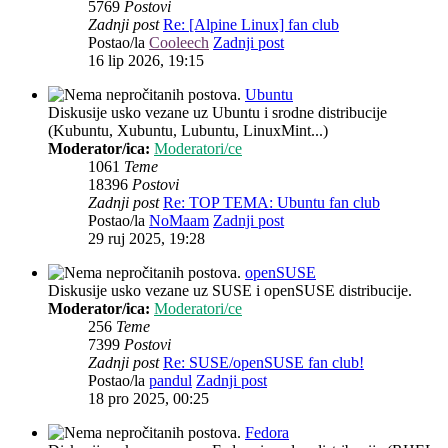
5769
Postovi
Zadnji post
Re: [Alpine Linux] fan club
Postao/la
Cooleech
Zadnji post
16 lip 2026, 19:15
Ubuntu
Diskusije usko vezane uz Ubuntu i srodne distribucije
(Kubuntu, Xubuntu, Lubuntu, LinuxMint...)
Moderator/ica:
Moderatori/ce
1061
Teme
18396
Postovi
Zadnji post
Re: TOP TEMA: Ubuntu fan club
Postao/la
NoMaam
Zadnji post
29 ruj 2025, 19:28
openSUSE
Diskusije usko vezane uz SUSE i openSUSE distribucije.
Moderator/ica:
Moderatori/ce
256
Teme
7399
Postovi
Zadnji post
Re: SUSE/openSUSE fan club!
Postao/la
pandul
Zadnji post
18 pro 2025, 00:25
Fedora