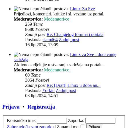
Linux Za Sve
Prijedlozi, komentari, kritike i sl. vezano uz portal.
Moderator/ica:
Moderatori/ce
259
Teme
8680
Postovi
Zadnji post
Re: Changelog foruma i portala
Postao/la
slamd64
Zadnji post
16 lip 2024, 13:09
Linux za Sve - dodavanje
sadržaja
Aktivno sudjelujte u stvaranju sadržaja na portalu.
Moderator/ica:
Moderatori/ce
60
Teme
3054
Postovi
Zadnji post
Re: [Draft] Linux u doba an...
Postao/la
Yorkin
Zadnji post
03 lip 2024, 14:51
Prijava
•
Registracija
Korisničko ime:
Zaporka:
Zaboravio/la sam zaporku
|
Zapamti me