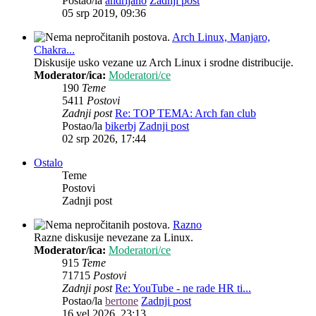
Postao/la
andrijano
Zadnji post
05 srp 2019, 09:36
Arch Linux, Manjaro,
Chakra...
Diskusije usko vezane uz Arch Linux i srodne distribucije.
Moderator/ica:
Moderatori/ce
190
Teme
5411
Postovi
Zadnji post
Re: TOP TEMA: Arch fan club
Postao/la
bikerbj
Zadnji post
02 srp 2026, 17:44
Ostalo
Teme
Postovi
Zadnji post
Razno
Razne diskusije nevezane za Linux.
Moderator/ica:
Moderatori/ce
915
Teme
71715
Postovi
Zadnji post
Re: YouTube - ne rade HR ti...
Postao/la
bertone
Zadnji post
16 vel 2026, 23:13