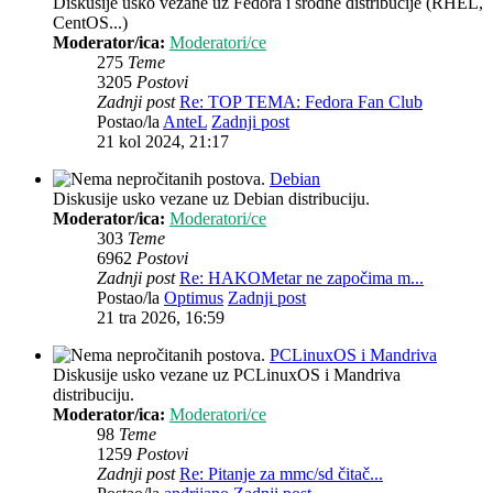
Diskusije usko vezane uz Fedora i srodne distribucije (RHEL,
CentOS...)
Moderator/ica:
Moderatori/ce
275
Teme
3205
Postovi
Zadnji post
Re: TOP TEMA: Fedora Fan Club
Postao/la
AnteL
Zadnji post
21 kol 2024, 21:17
Debian
Diskusije usko vezane uz Debian distribuciju.
Moderator/ica:
Moderatori/ce
303
Teme
6962
Postovi
Zadnji post
Re: HAKOMetar ne započima m...
Postao/la
Optimus
Zadnji post
21 tra 2026, 16:59
PCLinuxOS i Mandriva
Diskusije usko vezane uz PCLinuxOS i Mandriva
distribuciju.
Moderator/ica:
Moderatori/ce
98
Teme
1259
Postovi
Zadnji post
Re: Pitanje za mmc/sd čitač...