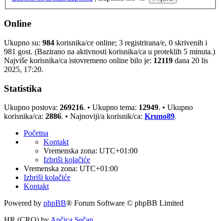
Online
Ukupno su:
984
korisnika/ce online; 3 registrirana/e, 0 skrivenih i
981 gost. (Bazirano na aktivnosti korisnika/ca u proteklih 5 minuta.)
Najviše korisnika/ca istovremeno online bilo je:
12119
dana 20 lis
2025, 17:20.
Statistika
Ukupno postova:
269216
. • Ukupno tema:
12949
. • Ukupno
korisnika/ca:
2886
. • Najnoviji/a korisnik/ca:
Kruno89
.
Početna
Kontakt
Vremenska zona:
UTC+01:00
Izbriši kolačiće
Vremenska zona:
UTC+01:00
Izbriši kolačiće
Kontakt
Powered by
phpBB
® Forum Software © phpBB Limited
HR (CRO) by
Ančica Sečan