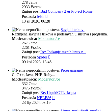
278
Teme
2933
Postovi
Zadnji post
Bad Company 2 & Project Rome
Zadnji
Postao/la
b4sh
post
13 sij 2026, 06:28
Savjeti i trikovi
Razmjena savjeta i trikova o podešavanju sustava i programa.
Moderator/ica:
Moderatori/ce
267
Teme
2261
Postovi
Zadnji post
Re: Tvikanje raznih linux p...
Zadnji
Postao/la
Spider
post
09 kol 2023, 13:46
Programiranje
C, C++, Java, PHP, Ruby...
Moderator/ica:
Moderatori/ce
332
Teme
3475
Postovi
Zadnji post
Re: LiquidCTL skripta
Zadnji
Postao/la
NELE86
post
23 lip 2024, 03:19
Linux, poslužitelj, mreže i