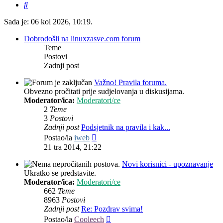
Pretražnik
Sada je: 06 kol 2026, 10:19.
Dobrodošli na linuxzasve.com forum
Teme
Postovi
Zadnji post
Važno! Pravila foruma.
Obvezno pročitati prije sudjelovanja u diskusijama.
Moderator/ica:
Moderatori/ce
2
Teme
3
Postovi
Zadnji post
Podsjetnik na pravila i kak...
Zadnji
Postao/la
iweb
post
21 tra 2014, 21:22
Novi korisnici - upoznavanje
Ukratko se predstavite.
Moderator/ica:
Moderatori/ce
662
Teme
8963
Postovi
Zadnji post
Re: Pozdrav svima!
Zadnji
Postao/la
Cooleech