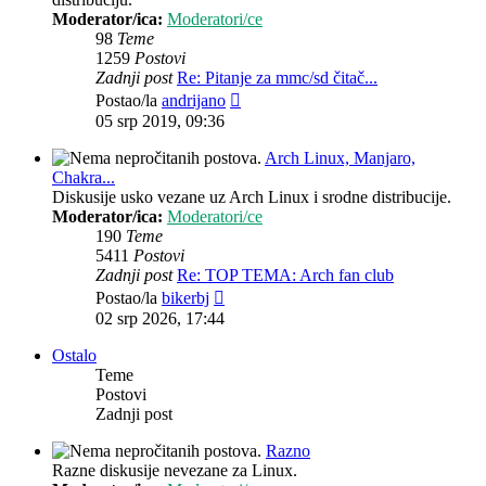
Moderator/ica:
Moderatori/ce
98
Teme
1259
Postovi
Zadnji post
Re: Pitanje za mmc/sd čitač...
Zadnji
Postao/la
andrijano
post
05 srp 2019, 09:36
Arch Linux, Manjaro,
Chakra...
Diskusije usko vezane uz Arch Linux i srodne distribucije.
Moderator/ica:
Moderatori/ce
190
Teme
5411
Postovi
Zadnji post
Re: TOP TEMA: Arch fan club
Zadnji
Postao/la
bikerbj
post
02 srp 2026, 17:44
Ostalo
Teme
Postovi
Zadnji post
Razno
Razne diskusije nevezane za Linux.