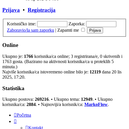
Prijava
•
Registracija
Korisničko ime:
Zaporka:
Zaboravio/la sam zaporku
|
Zapamti me
Online
Ukupno je:
1766
korisnika/ca online; 3 registrirana/e, 0 skrivenih i
1763 gosta. (Bazirano na aktivnosti korisnika/ca u proteklih 5
minuta.)
Najviše korisnika/ca istovremeno online bilo je:
12119
dana 20 lis
2025, 17:20.
Statistika
Ukupno postova:
269216
. • Ukupno tema:
12949
. • Ukupno
korisnika/ca:
2884
. • Najnoviji/a korisnik/ca:
MarkoFlow
.
Početna
Kontakt