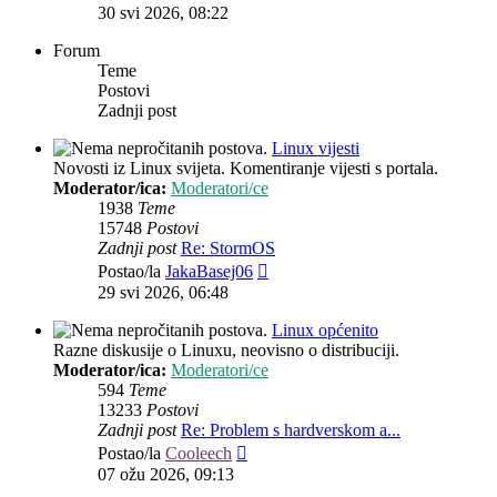
post
30 svi 2026, 08:22
Forum
Teme
Postovi
Zadnji post
Linux vijesti
Novosti iz Linux svijeta. Komentiranje vijesti s portala.
Moderator/ica:
Moderatori/ce
1938
Teme
15748
Postovi
Zadnji post
Re: StormOS
Zadnji
Postao/la
JakaBasej06
post
29 svi 2026, 06:48
Linux općenito
Razne diskusije o Linuxu, neovisno o distribuciji.
Moderator/ica:
Moderatori/ce
594
Teme
13233
Postovi
Zadnji post
Re: Problem s hardverskom a...
Zadnji
Postao/la
Cooleech
post
07 ožu 2026, 09:13