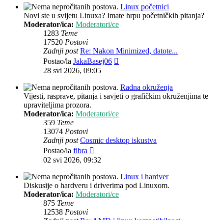
Linux početnici
Novi ste u svijetu Linuxa? Imate hrpu početničkih pitanja?
Moderator/ica:
Moderatori/ce
1283
Teme
17520
Postovi
Zadnji post
Re: Nakon Minimized, datote...
Zadnji
Postao/la
JakaBasej06
post
28 svi 2026, 09:05
Radna okruženja
Vijesti, rasprave, pitanja i savjeti o grafičkim okruženjima te
upraviteljima prozora.
Moderator/ica:
Moderatori/ce
359
Teme
13074
Postovi
Zadnji post
Cosmic desktop iskustva
Zadnji
Postao/la
fibra
post
02 svi 2026, 09:32
Linux i hardver
Diskusije o hardveru i driverima pod Linuxom.
Moderator/ica:
Moderatori/ce
875
Teme
12538
Postovi