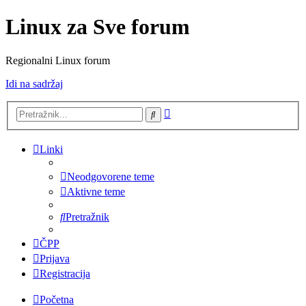
Linux za Sve forum
Regionalni Linux forum
Idi na sadržaj
Napredno
Pretražnik
pretraživanje
Linki
Neodgovorene teme
Aktivne teme
Pretražnik
ČPP
Prijava
Registracija
Početna