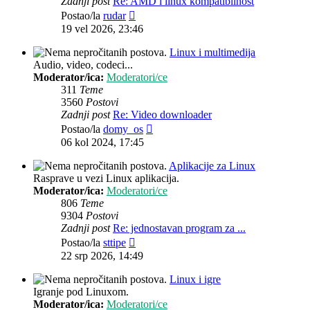
Zadnji post
Re: AMD i linux kompatibilnost
Zadnji
Postao/la
rudar
post
19 vel 2026, 23:46
Linux i multimedija
Audio, video, codeci...
Moderator/ica:
Moderatori/ce
311
Teme
3560
Postovi
Zadnji post
Re: Video downloader
Zadnji
Postao/la
domy_os
post
06 kol 2024, 17:45
Aplikacije za Linux
Rasprave u vezi Linux aplikacija.
Moderator/ica:
Moderatori/ce
806
Teme
9304
Postovi
Zadnji post
Re: jednostavan program za ...
Zadnji
Postao/la
sttipe
post
22 srp 2026, 14:49
Linux i igre
Igranje pod Linuxom.
Moderator/ica:
Moderatori/ce