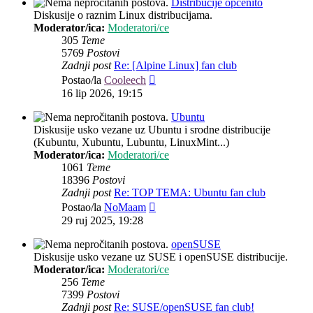
Distribucije općenito
Diskusije o raznim Linux distribucijama.
Moderator/ica:
Moderatori/ce
305
Teme
5769
Postovi
Zadnji post
Re: [Alpine Linux] fan club
Zadnji
Postao/la
Cooleech
post
16 lip 2026, 19:15
Ubuntu
Diskusije usko vezane uz Ubuntu i srodne distribucije
(Kubuntu, Xubuntu, Lubuntu, LinuxMint...)
Moderator/ica:
Moderatori/ce
1061
Teme
18396
Postovi
Zadnji post
Re: TOP TEMA: Ubuntu fan club
Zadnji
Postao/la
NoMaam
post
29 ruj 2025, 19:28
openSUSE
Diskusije usko vezane uz SUSE i openSUSE distribucije.
Moderator/ica:
Moderatori/ce
256
Teme
7399
Postovi
Zadnji post
Re: SUSE/openSUSE fan club!