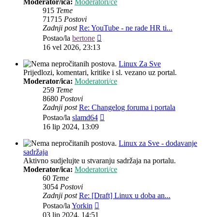
Moderator/ica:
Moderatori/ce
915
Teme
71715
Postovi
Zadnji post
Re: YouTube - ne rade HR ti...
Zadnji
Postao/la
bertone
post
16 vel 2026, 23:13
Linux Za Sve
Prijedlozi, komentari, kritike i sl. vezano uz portal.
Moderator/ica:
Moderatori/ce
259
Teme
8680
Postovi
Zadnji post
Re: Changelog foruma i portala
Zadnji
Postao/la
slamd64
post
16 lip 2024, 13:09
Linux za Sve - dodavanje
sadržaja
Aktivno sudjelujte u stvaranju sadržaja na portalu.
Moderator/ica:
Moderatori/ce
60
Teme
3054
Postovi
Zadnji post
Re: [Draft] Linux u doba an...
Zadnji
Postao/la
Yorkin
post
03 lip 2024, 14:51