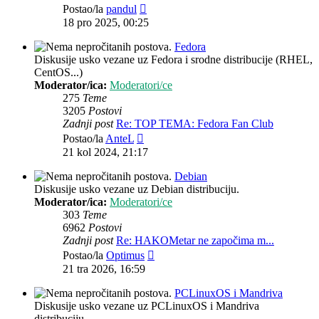
Zadnji
Postao/la
pandul
post
18 pro 2025, 00:25
Fedora
Diskusije usko vezane uz Fedora i srodne distribucije (RHEL,
CentOS...)
Moderator/ica:
Moderatori/ce
275
Teme
3205
Postovi
Zadnji post
Re: TOP TEMA: Fedora Fan Club
Zadnji
Postao/la
AnteL
post
21 kol 2024, 21:17
Debian
Diskusije usko vezane uz Debian distribuciju.
Moderator/ica:
Moderatori/ce
303
Teme
6962
Postovi
Zadnji post
Re: HAKOMetar ne započima m...
Zadnji
Postao/la
Optimus
post
21 tra 2026, 16:59
PCLinuxOS i Mandriva
Diskusije usko vezane uz PCLinuxOS i Mandriva
distribuciju.