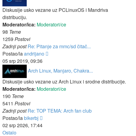
Diskusije usko vezane uz PCLinuxOS i Mandriva
distribuciju.
Moderator/ica:
Moderatori/ce
98
Teme
1259
Postovi
Zadnji post
Re: Pitanje za mmc/sd čitač...
Zadnji
Postao/la
andrijano
post
05 srp 2019, 09:36
Arch Linux, Manjaro, Chakra...
Diskusije usko vezane uz Arch Linux i srodne distribucije.
Moderator/ica:
Moderatori/ce
190
Teme
5411
Postovi
Zadnji post
Re: TOP TEMA: Arch fan club
Zadnji
Postao/la
bikerbj
post
02 srp 2026, 17:44
Ostalo