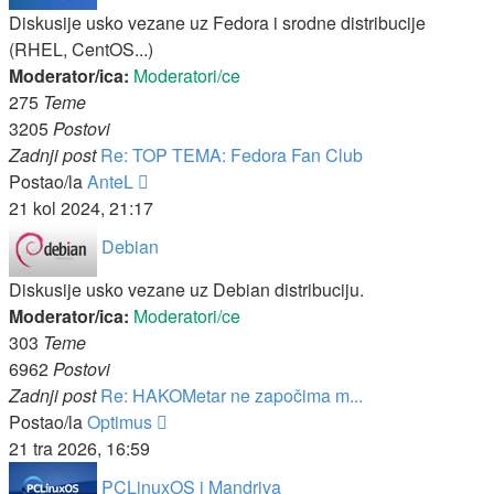
Diskusije usko vezane uz Fedora i srodne distribucije
(RHEL, CentOS...)
Moderator/ica:
Moderatori/ce
275
Teme
3205
Postovi
Zadnji post
Re: TOP TEMA: Fedora Fan Club
Zadnji
Postao/la
AnteL
post
21 kol 2024, 21:17
Debian
Diskusije usko vezane uz Debian distribuciju.
Moderator/ica:
Moderatori/ce
303
Teme
6962
Postovi
Zadnji post
Re: HAKOMetar ne započima m...
Zadnji
Postao/la
Optimus
post
21 tra 2026, 16:59
PCLinuxOS i Mandriva