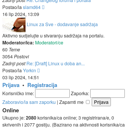
Zadnji post
Re: Changelog foruma i portala
Zadnji
Postao/la
slamd64
post
16 lip 2024, 13:09
Linux za Sve - dodavanje sadržaja
Aktivno sudjelujte u stvaranju sadržaja na portalu.
Moderator/ica:
Moderatori/ce
60
Teme
3054
Postovi
Zadnji post
Re: [Draft] Linux u doba an...
Zadnji
Postao/la
Yorkin
post
03 lip 2024, 14:51
Prijava
•
Registracija
Korisničko ime:
Zaporka:
Zaboravio/la sam zaporku
|
Zapamti me
Online
Ukupno je:
2080
korisnika/ca online; 3 registrirana/e, 0
skrivenih i 2077 gostiju. (Bazirano na aktivnosti korisnika/ca