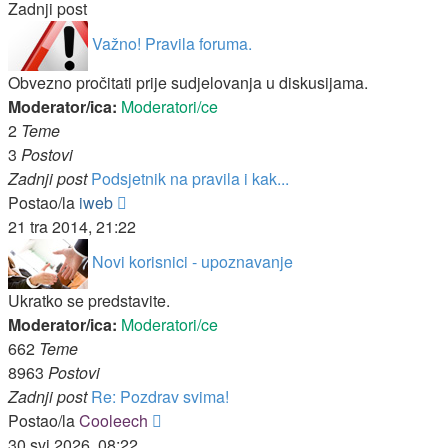
Zadnji post
Važno! Pravila foruma.
Obvezno pročitati prije sudjelovanja u diskusijama.
Moderator/ica:
Moderatori/ce
2
Teme
3
Postovi
Zadnji post
Podsjetnik na pravila i kak...
Zadnji
Postao/la
iweb
post
21 tra 2014, 21:22
Novi korisnici - upoznavanje
Ukratko se predstavite.
Moderator/ica:
Moderatori/ce
662
Teme
8963
Postovi
Zadnji post
Re: Pozdrav svima!
Zadnji
Postao/la
Cooleech
post
30 svi 2026, 08:22