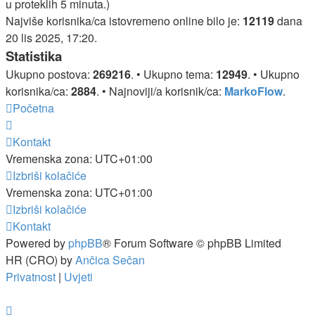
u proteklih 5 minuta.)
Najviše korisnika/ca istovremeno online bilo je:
12119
dana
20 lis 2025, 17:20.
Statistika
Ukupno postova:
269216
. • Ukupno tema:
12949
. • Ukupno
korisnika/ca:
2884
. • Najnoviji/a korisnik/ca:
MarkoFlow
.
Početna
Kontakt
Vremenska zona:
UTC+01:00
Izbriši kolačiće
Vremenska zona:
UTC+01:00
Izbriši kolačiće
Kontakt
Powered by
phpBB
® Forum Software © phpBB Limited
HR (CRO) by
Ančica Sečan
Privatnost
|
Uvjeti