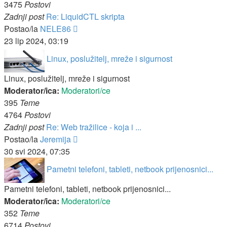
3475
Postovi
Zadnji post
Re: LiquidCTL skripta
Zadnji
Postao/la
NELE86
post
23 lip 2024, 03:19
Linux, poslužitelj, mreže i sigurnost
Linux, poslužitelj, mreže i sigurnost
Moderator/ica:
Moderatori/ce
395
Teme
4764
Postovi
Zadnji post
Re: Web tražilice - koja i ...
Zadnji
Postao/la
Jeremija
post
30 svi 2024, 07:35
Pametni telefoni, tableti, netbook prijenosnici...
Pametni telefoni, tableti, netbook prijenosnici...
Moderator/ica:
Moderatori/ce
352
Teme
6714
Postovi