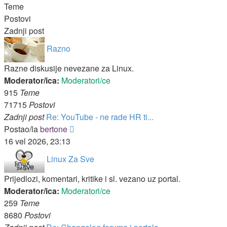
Teme
Postovi
Zadnji post
Razno
Razne diskusije nevezane za Linux.
Moderator/ica:
Moderatori/ce
915
Teme
71715
Postovi
Zadnji post
Re: YouTube - ne rade HR ti...
Zadnji
Postao/la
bertone
post
16 vel 2026, 23:13
Linux Za Sve
Prijedlozi, komentari, kritike i sl. vezano uz portal.
Moderator/ica:
Moderatori/ce
259
Teme
8680
Postovi