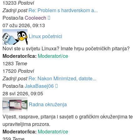
13233
Postovi
Zadnji post
Re: Problem s hardverskom a...
Zadnji
Postao/la
Cooleech
post
07 ožu 2026, 09:13
Linux početnici
Novi ste u svijetu Linuxa? Imate hrpu početničkih pitanja?
Moderator/ica:
Moderatori/ce
1283
Teme
17520
Postovi
Zadnji post
Re: Nakon Minimized, datote...
Zadnji
Postao/la
JakaBasej06
post
28 svi 2026, 09:05
Radna okruženja
Vijesti, rasprave, pitanja i savjeti o grafičkim okruženjima te
upraviteljima prozora.
Moderator/ica:
Moderatori/ce
359
Teme