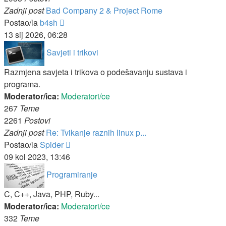
Zadnji post
Bad Company 2 & Project Rome
Zadnji
Postao/la
b4sh
post
13 sij 2026, 06:28
Savjeti i trikovi
Razmjena savjeta i trikova o podešavanju sustava i
programa.
Moderator/ica:
Moderatori/ce
267
Teme
2261
Postovi
Zadnji post
Re: Tvikanje raznih linux p...
Zadnji
Postao/la
Spider
post
09 kol 2023, 13:46
Programiranje
C, C++, Java, PHP, Ruby...
Moderator/ica:
Moderatori/ce
332
Teme