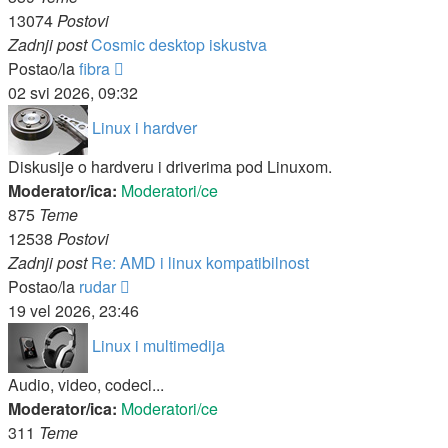
13074
Postovi
Zadnji post
Cosmic desktop iskustva
Zadnji
Postao/la
fibra
post
02 svi 2026, 09:32
Linux i hardver
Diskusije o hardveru i driverima pod Linuxom.
Moderator/ica:
Moderatori/ce
875
Teme
12538
Postovi
Zadnji post
Re: AMD i linux kompatibilnost
Zadnji
Postao/la
rudar
post
19 vel 2026, 23:46
Linux i multimedija
Audio, video, codeci...
Moderator/ica:
Moderatori/ce
311
Teme