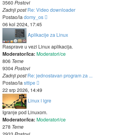
3560
Postovi
Zadnji post
Re: Video downloader
Zadnji
Postao/la
domy_os
post
06 kol 2024, 17:45
Aplikacije za Linux
Rasprave u vezi Linux aplikacija.
Moderator/ica:
Moderatori/ce
806
Teme
9304
Postovi
Zadnji post
Re: jednostavan program za ...
Zadnji
Postao/la
sttipe
post
22 srp 2026, 14:49
Linux i igre
Igranje pod Linuxom.
Moderator/ica:
Moderatori/ce
278
Teme
2933
Postovi