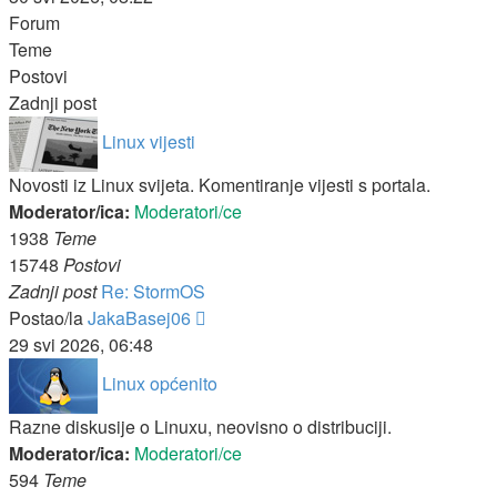
Forum
Teme
Postovi
Zadnji post
Linux vijesti
Novosti iz Linux svijeta. Komentiranje vijesti s portala.
Moderator/ica:
Moderatori/ce
1938
Teme
15748
Postovi
Zadnji post
Re: StormOS
Zadnji
Postao/la
JakaBasej06
post
29 svi 2026, 06:48
Linux općenito
Razne diskusije o Linuxu, neovisno o distribuciji.
Moderator/ica:
Moderatori/ce
594
Teme