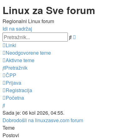
Linux za Sve forum
Regionalni Linux forum
Idi na sadržaj
Napredno
Pretražnik
pretraživanje
Linki
Neodgovorene teme
Aktivne teme
Pretražnik
ČPP
Prijava
Registracija
Početna
Pretražnik
Sada je: 06 kol 2026, 04:55.
Dobrodošli na linuxzasve.com forum
Teme
Postovi