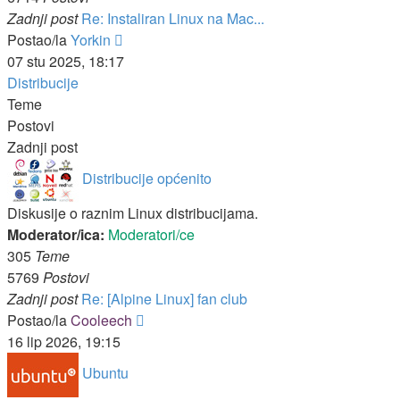
Zadnji post
Re: Instaliran Linux na Mac...
Zadnji
Postao/la
Yorkin
post
07 stu 2025, 18:17
Distribucije
Teme
Postovi
Zadnji post
Distribucije općenito
Diskusije o raznim Linux distribucijama.
Moderator/ica:
Moderatori/ce
305
Teme
5769
Postovi
Zadnji post
Re: [Alpine Linux] fan club
Zadnji
Postao/la
Cooleech
post
16 lip 2026, 19:15
Ubuntu