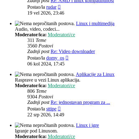
Zadnji post
Re: AMD i linux kompatibilnost
Zadnji
Postao/la
rudar
post
19 vel 2026, 23:46
Linux i multimedija
Audio, video, codeci...
Moderator/ica:
Moderatori/ce
311
Teme
3560
Postovi
Zadnji post
Re: Video downloader
Zadnji
Postao/la
domy_os
post
06 kol 2024, 17:45
Aplikacije za Linux
Rasprave u vezi Linux aplikacija.
Moderator/ica:
Moderatori/ce
806
Teme
9304
Postovi
Zadnji post
Re: jednostavan program za ...
Zadnji
Postao/la
sttipe
post
22 srp 2026, 14:49
Linux i igre
Igranje pod Linuxom.
Moderator/ica:
Moderatori/ce