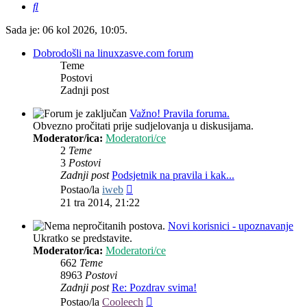
Pretražnik
Sada je: 06 kol 2026, 10:05.
Dobrodošli na linuxzasve.com forum
Teme
Postovi
Zadnji post
Važno! Pravila foruma.
Obvezno pročitati prije sudjelovanja u diskusijama.
Moderator/ica:
Moderatori/ce
2
Teme
3
Postovi
Zadnji post
Podsjetnik na pravila i kak...
Zadnji
Postao/la
iweb
post
21 tra 2014, 21:22
Novi korisnici - upoznavanje
Ukratko se predstavite.
Moderator/ica:
Moderatori/ce
662
Teme
8963
Postovi
Zadnji post
Re: Pozdrav svima!
Zadnji
Postao/la
Cooleech