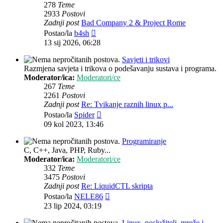
278
Teme
2933
Postovi
Zadnji post
Bad Company 2 & Project Rome
Zadnji
Postao/la
b4sh
post
13 sij 2026, 06:28
Savjeti i trikovi
Razmjena savjeta i trikova o podešavanju sustava i programa.
Moderator/ica:
Moderatori/ce
267
Teme
2261
Postovi
Zadnji post
Re: Tvikanje raznih linux p...
Zadnji
Postao/la
Spider
post
09 kol 2023, 13:46
Programiranje
C, C++, Java, PHP, Ruby...
Moderator/ica:
Moderatori/ce
332
Teme
3475
Postovi
Zadnji post
Re: LiquidCTL skripta
Zadnji
Postao/la
NELE86
post
23 lip 2024, 03:19
Linux, poslužitelj, mreže i