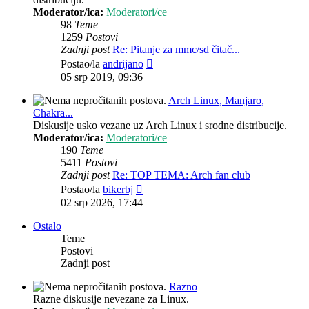
Moderator/ica:
Moderatori/ce
98
Teme
1259
Postovi
Zadnji post
Re: Pitanje za mmc/sd čitač...
Zadnji
Postao/la
andrijano
post
05 srp 2019, 09:36
Arch Linux, Manjaro,
Chakra...
Diskusije usko vezane uz Arch Linux i srodne distribucije.
Moderator/ica:
Moderatori/ce
190
Teme
5411
Postovi
Zadnji post
Re: TOP TEMA: Arch fan club
Zadnji
Postao/la
bikerbj
post
02 srp 2026, 17:44
Ostalo
Teme
Postovi
Zadnji post
Razno
Razne diskusije nevezane za Linux.