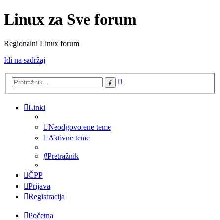
Linux za Sve forum
Regionalni Linux forum
Idi na sadržaj
Napredno
Pretražnik
pretraživanje
Linki
Neodgovorene teme
Aktivne teme
Pretražnik
ČPP
Prijava
Registracija
Početna