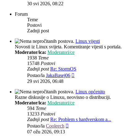
post
30 svi 2026, 08:22
Forum
Teme
Postovi
Zadnji post
Linux vijesti
Novosti iz Linux svijeta. Komentiranje vijesti s portala.
Moderator/ica:
Moderatori/ce
1938
Teme
15748
Postovi
Zadnji post
Re: StormOS
Zadnji
Postao/la
JakaBasej06
post
29 svi 2026, 06:48
Linux općenito
Razne diskusije o Linuxu, neovisno o distribuciji.
Moderator/ica:
Moderatori/ce
594
Teme
13233
Postovi
Zadnji post
Re: Problem s hardverskom a...
Zadnji
Postao/la
Cooleech
post
07 ožu 2026, 09:13