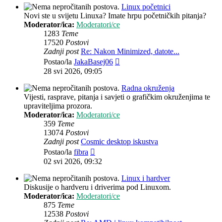
Linux početnici
Novi ste u svijetu Linuxa? Imate hrpu početničkih pitanja?
Moderator/ica:
Moderatori/ce
1283
Teme
17520
Postovi
Zadnji post
Re: Nakon Minimized, datote...
Zadnji
Postao/la
JakaBasej06
post
28 svi 2026, 09:05
Radna okruženja
Vijesti, rasprave, pitanja i savjeti o grafičkim okruženjima te
upraviteljima prozora.
Moderator/ica:
Moderatori/ce
359
Teme
13074
Postovi
Zadnji post
Cosmic desktop iskustva
Zadnji
Postao/la
fibra
post
02 svi 2026, 09:32
Linux i hardver
Diskusije o hardveru i driverima pod Linuxom.
Moderator/ica:
Moderatori/ce
875
Teme
12538
Postovi