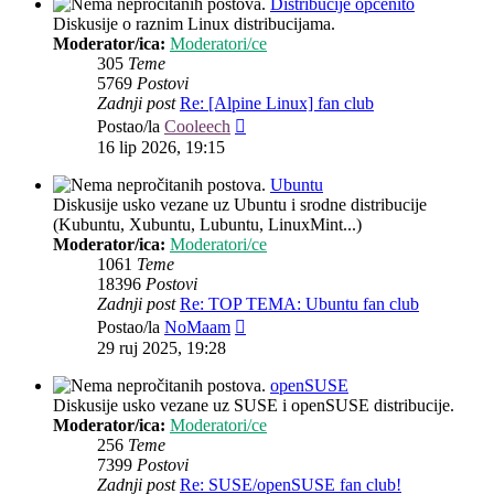
Distribucije općenito
Diskusije o raznim Linux distribucijama.
Moderator/ica:
Moderatori/ce
305
Teme
5769
Postovi
Zadnji post
Re: [Alpine Linux] fan club
Zadnji
Postao/la
Cooleech
post
16 lip 2026, 19:15
Ubuntu
Diskusije usko vezane uz Ubuntu i srodne distribucije
(Kubuntu, Xubuntu, Lubuntu, LinuxMint...)
Moderator/ica:
Moderatori/ce
1061
Teme
18396
Postovi
Zadnji post
Re: TOP TEMA: Ubuntu fan club
Zadnji
Postao/la
NoMaam
post
29 ruj 2025, 19:28
openSUSE
Diskusije usko vezane uz SUSE i openSUSE distribucije.
Moderator/ica:
Moderatori/ce
256
Teme
7399
Postovi
Zadnji post
Re: SUSE/openSUSE fan club!