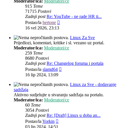
Moderator/ica:
Moderatori/ce
915
Teme
71715
Postovi
Zadnji post
Re: YouTube - ne rade HR ti...
Zadnji
Postao/la
bertone
post
16 vel 2026, 23:13
Linux Za Sve
Prijedlozi, komentari, kritike i sl. vezano uz portal.
Moderator/ica:
Moderatori/ce
259
Teme
8680
Postovi
Zadnji post
Re: Changelog foruma i portala
Zadnji
Postao/la
slamd64
post
16 lip 2024, 13:09
Linux za Sve - dodavanje
sadržaja
Aktivno sudjelujte u stvaranju sadržaja na portalu.
Moderator/ica:
Moderatori/ce
60
Teme
3054
Postovi
Zadnji post
Re: [Draft] Linux u doba an...
Zadnji
Postao/la
Yorkin
post
03 lip 2024, 14:51