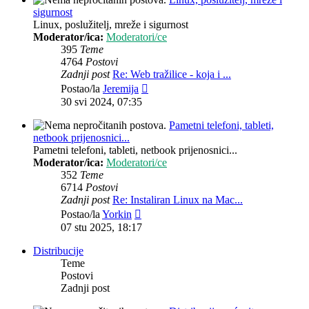
sigurnost
Linux, poslužitelj, mreže i sigurnost
Moderator/ica:
Moderatori/ce
395
Teme
4764
Postovi
Zadnji post
Re: Web tražilice - koja i ...
Zadnji
Postao/la
Jeremija
post
30 svi 2024, 07:35
Pametni telefoni, tableti,
netbook prijenosnici...
Pametni telefoni, tableti, netbook prijenosnici...
Moderator/ica:
Moderatori/ce
352
Teme
6714
Postovi
Zadnji post
Re: Instaliran Linux na Mac...
Zadnji
Postao/la
Yorkin
post
07 stu 2025, 18:17
Distribucije
Teme
Postovi
Zadnji post