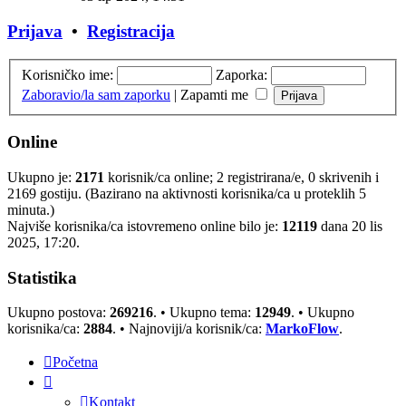
Prijava
•
Registracija
Korisničko ime:
Zaporka:
Zaboravio/la sam zaporku
|
Zapamti me
Online
Ukupno je:
2171
korisnik/ca online; 2 registrirana/e, 0 skrivenih i
2169 gostiju. (Bazirano na aktivnosti korisnika/ca u proteklih 5
minuta.)
Najviše korisnika/ca istovremeno online bilo je:
12119
dana 20 lis
2025, 17:20.
Statistika
Ukupno postova:
269216
. • Ukupno tema:
12949
. • Ukupno
korisnika/ca:
2884
. • Najnoviji/a korisnik/ca:
MarkoFlow
.
Početna
Kontakt