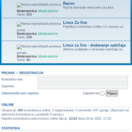
Razno
Razne diskusije nevezane za Linux.
Moderator/ica:
Moderatori/ce
Teme:
915
Linux Za Sve
Prijedlozi, komentari, kritike i sl. vezano uz
portal.
Moderator/ica:
Moderatori/ce
Teme:
259
Linux za Sve - dodavanje sadržaja
Aktivno sudjelujte u stvaranju sadržaja na
portalu.
Moderator/ica:
Moderatori/ce
Teme:
60
PRIJAVA
•
REGISTRACIJA
Korisničko ime:
Zaporka:
Zaboravio/la sam zaporku
Zapamti me
ONLINE
Ukupno je:
950
korisnika/ca online; 3 registrirana/e, 0 skrivenih i 947 gostiju. (Bazirano na
aktivnosti korisnika/ca u proteklih 5 minuta.)
Najviše korisnika/ca istovremeno online bilo je:
12119
dana 20 lis 2025, 17:20.
STATISTIKA