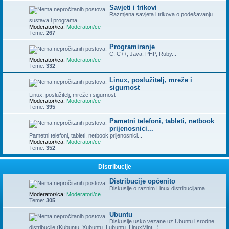
Savjeti i trikovi
Razmjena savjeta i trikova o podešavanju
sustava i programa.
Moderator/ica:
Moderatori/ce
Teme:
267
Programiranje
C, C++, Java, PHP, Ruby...
Moderator/ica:
Moderatori/ce
Teme:
332
Linux, poslužitelj, mreže i
sigurnost
Linux, poslužitelj, mreže i sigurnost
Moderator/ica:
Moderatori/ce
Teme:
395
Pametni telefoni, tableti, netbook
prijenosnici...
Pametni telefoni, tableti, netbook prijenosnici...
Moderator/ica:
Moderatori/ce
Teme:
352
Distribucije
Distribucije općenito
Diskusije o raznim Linux distribucijama.
Moderator/ica:
Moderatori/ce
Teme:
305
Ubuntu
Diskusije usko vezane uz Ubuntu i srodne
distribucije (Kubuntu, Xubuntu, Lubuntu, LinuxMint...)