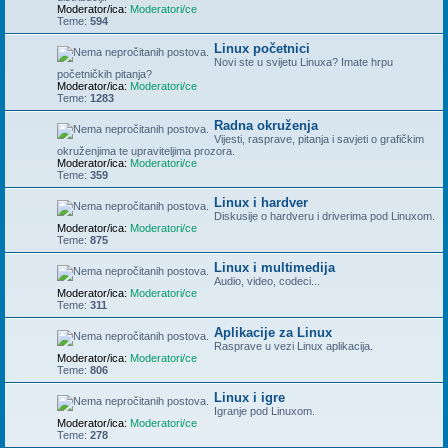
Moderator/ica:
Moderatori/ce
Teme:
594
Linux početnici
Novi ste u svijetu Linuxa? Imate hrpu
početničkih pitanja?
Moderator/ica:
Moderatori/ce
Teme:
1283
Radna okruženja
Vijesti, rasprave, pitanja i savjeti o grafičkim
okruženjima te upraviteljima prozora.
Moderator/ica:
Moderatori/ce
Teme:
359
Linux i hardver
Diskusije o hardveru i driverima pod Linuxom.
Moderator/ica:
Moderatori/ce
Teme:
875
Linux i multimedija
Audio, video, codeci...
Moderator/ica:
Moderatori/ce
Teme:
311
Aplikacije za Linux
Rasprave u vezi Linux aplikacija.
Moderator/ica:
Moderatori/ce
Teme:
806
Linux i igre
Igranje pod Linuxom.
Moderator/ica:
Moderatori/ce
Teme:
278