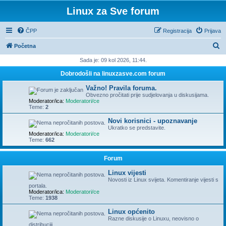
Linux za Sve forum
ČPP
Registracija
Prijava
P
Početna
r
Sada je: 09 kol 2026, 11:44.
e
Dobrodošli na linuxzasve.com forum
t
Važno! Pravila foruma.
r
Obvezno pročitati prije sudjelovanja u diskusijama.
Moderator/ica:
Moderatori/ce
a
Teme:
2
ž
Novi korisnici - upoznavanje
Ukratko se predstavite.
n
Moderator/ica:
Moderatori/ce
Teme:
662
i
k
Forum
Linux vijesti
Novosti iz Linux svijeta. Komentiranje vijesti s
portala.
Moderator/ica:
Moderatori/ce
Teme:
1938
Linux općenito
Razne diskusije o Linuxu, neovisno o
distribuciji.