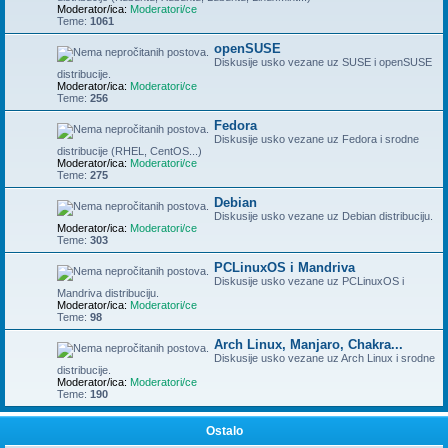
Moderator/ica:
Moderatori/ce
Teme:
1061
openSUSE
Diskusije usko vezane uz SUSE i openSUSE
distribucije.
Moderator/ica:
Moderatori/ce
Teme:
256
Fedora
Diskusije usko vezane uz Fedora i srodne
distribucije (RHEL, CentOS...)
Moderator/ica:
Moderatori/ce
Teme:
275
Debian
Diskusije usko vezane uz Debian distribuciju.
Moderator/ica:
Moderatori/ce
Teme:
303
PCLinuxOS i Mandriva
Diskusije usko vezane uz PCLinuxOS i
Mandriva distribuciju.
Moderator/ica:
Moderatori/ce
Teme:
98
Arch Linux, Manjaro, Chakra...
Diskusije usko vezane uz Arch Linux i srodne
distribucije.
Moderator/ica:
Moderatori/ce
Teme:
190
Ostalo