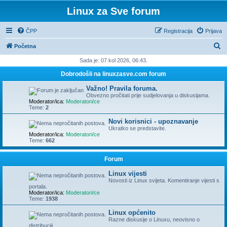
Linux za Sve forum
ČPP
Registracija
Prijava
P
Početna
r
Sada je: 07 kol 2026, 06:43.
e
Dobrodošli na linuxzasve.com forum
t
Važno! Pravila foruma.
r
Obvezno pročitati prije sudjelovanja u diskusijama.
Moderator/ica:
Moderatori/ce
a
Teme:
2
ž
Novi korisnici - upoznavanje
Ukratko se predstavite.
n
Moderator/ica:
Moderatori/ce
Teme:
662
i
k
Forum
Linux vijesti
Novosti iz Linux svijeta. Komentiranje vijesti s
portala.
Moderator/ica:
Moderatori/ce
Teme:
1938
Linux općenito
Razne diskusije o Linuxu, neovisno o
distribuciji.