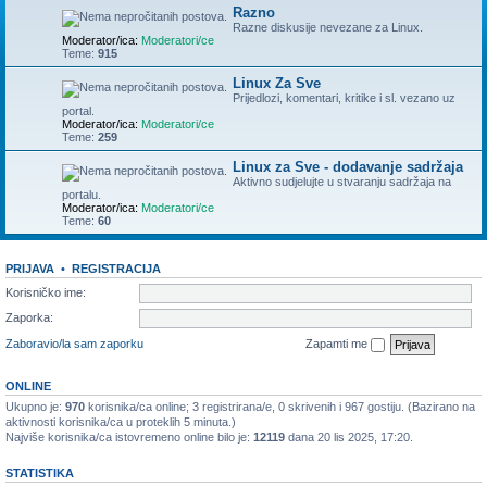
Razno
Razne diskusije nevezane za Linux.
Moderator/ica:
Moderatori/ce
Teme:
915
Linux Za Sve
Prijedlozi, komentari, kritike i sl. vezano uz
portal.
Moderator/ica:
Moderatori/ce
Teme:
259
Linux za Sve - dodavanje sadržaja
Aktivno sudjelujte u stvaranju sadržaja na
portalu.
Moderator/ica:
Moderatori/ce
Teme:
60
PRIJAVA
•
REGISTRACIJA
Korisničko ime:
Zaporka:
Zaboravio/la sam zaporku
Zapamti me
ONLINE
Ukupno je:
970
korisnika/ca online; 3 registrirana/e, 0 skrivenih i 967 gostiju. (Bazirano na
aktivnosti korisnika/ca u proteklih 5 minuta.)
Najviše korisnika/ca istovremeno online bilo je:
12119
dana 20 lis 2025, 17:20.
STATISTIKA