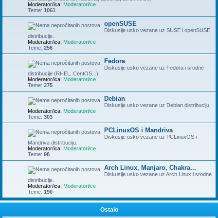
Moderator/ica:
Moderatori/ce
Teme:
1061
openSUSE
Diskusije usko vezane uz SUSE i openSUSE
distribucije.
Moderator/ica:
Moderatori/ce
Teme:
256
Fedora
Diskusije usko vezane uz Fedora i srodne
distribucije (RHEL, CentOS...)
Moderator/ica:
Moderatori/ce
Teme:
275
Debian
Diskusije usko vezane uz Debian distribuciju.
Moderator/ica:
Moderatori/ce
Teme:
303
PCLinuxOS i Mandriva
Diskusije usko vezane uz PCLinuxOS i
Mandriva distribuciju.
Moderator/ica:
Moderatori/ce
Teme:
98
Arch Linux, Manjaro, Chakra...
Diskusije usko vezane uz Arch Linux i srodne
distribucije.
Moderator/ica:
Moderatori/ce
Teme:
190
Ostalo