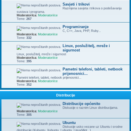
Savjeti i trikovi
Razmjena savjeta i trikova o podešavanju
sustava i programa.
Moderator/ica:
Moderatori/ce
Teme:
267
Programiranje
C, C++, Java, PHP, Ruby...
Moderator/ica:
Moderatori/ce
Teme:
332
Linux, poslužitelj, mreže i
sigurnost
Linux, poslužitelj, mreže i sigurnost
Moderator/ica:
Moderatori/ce
Teme:
395
Pametni telefoni, tableti, netbook
prijenosnici...
Pametni telefoni, tableti, netbook prijenosnici...
Moderator/ica:
Moderatori/ce
Teme:
352
Distribucije
Distribucije općenito
Diskusije o raznim Linux distribucijama.
Moderator/ica:
Moderatori/ce
Teme:
305
Ubuntu
Diskusije usko vezane uz Ubuntu i srodne
distribucije (Kubuntu, Xubuntu, Lubuntu, LinuxMint...)