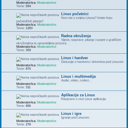
Moderator/ica:
Moderatori/ce
Teme:
594
Linux početnici
Novi ste u svijetu Linuxa? Imate hrpu
početničkih pitanja?
Moderator/ica:
Moderatori/ce
Teme:
1283
Radna okruženja
Vijesti, rasprave, pitanja i savjeti o grafičkim
okruženjima te upraviteljima prozora.
Moderator/ica:
Moderatori/ce
Teme:
359
Linux i hardver
Diskusije o hardveru i driverima pod Linuxom.
Moderator/ica:
Moderatori/ce
Teme:
875
Linux i multimedija
Audio, video, codeci...
Moderator/ica:
Moderatori/ce
Teme:
311
Aplikacije za Linux
Rasprave u vezi Linux aplikacija.
Moderator/ica:
Moderatori/ce
Teme:
806
Linux i igre
Igranje pod Linuxom.
Moderator/ica:
Moderatori/ce
Teme:
278