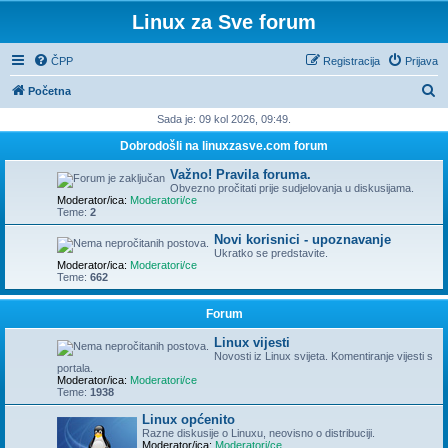
Linux za Sve forum
ČPP
Registracija
Prijava
P
Početna
r
Sada je: 09 kol 2026, 09:49.
e
Dobrodošli na linuxzasve.com forum
t
Važno! Pravila foruma.
r
Obvezno pročitati prije sudjelovanja u diskusijama.
Moderator/ica:
Moderatori/ce
a
Teme:
2
ž
Novi korisnici - upoznavanje
Ukratko se predstavite.
n
Moderator/ica:
Moderatori/ce
Teme:
662
i
k
Forum
Linux vijesti
Novosti iz Linux svijeta. Komentiranje vijesti s
portala.
Moderator/ica:
Moderatori/ce
Teme:
1938
Linux općenito
Razne diskusije o Linuxu, neovisno o distribuciji.
Moderator/ica:
Moderatori/ce