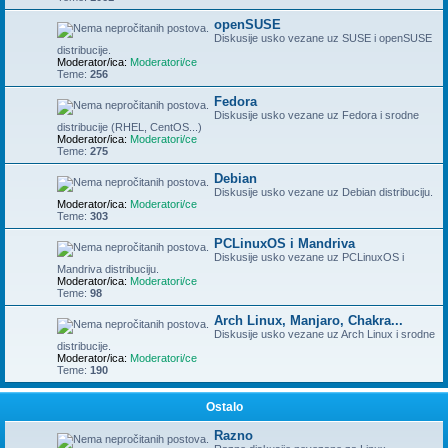
openSUSE
Diskusije usko vezane uz SUSE i openSUSE
distribucije.
Moderator/ica:
Moderatori/ce
Teme:
256
Fedora
Diskusije usko vezane uz Fedora i srodne
distribucije (RHEL, CentOS...)
Moderator/ica:
Moderatori/ce
Teme:
275
Debian
Diskusije usko vezane uz Debian distribuciju.
Moderator/ica:
Moderatori/ce
Teme:
303
PCLinuxOS i Mandriva
Diskusije usko vezane uz PCLinuxOS i
Mandriva distribuciju.
Moderator/ica:
Moderatori/ce
Teme:
98
Arch Linux, Manjaro, Chakra...
Diskusije usko vezane uz Arch Linux i srodne
distribucije.
Moderator/ica:
Moderatori/ce
Teme:
190
Ostalo
Razno