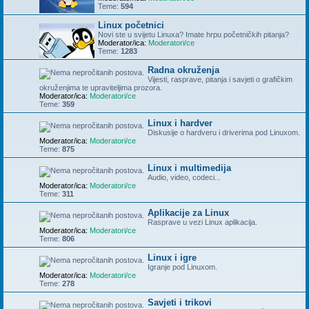
Teme:
594
Linux početnici
Novi ste u svijetu Linuxa? Imate hrpu početničkih pitanja?
Moderator/ica:
Moderatori/ce
Teme:
1283
Radna okruženja
Vijesti, rasprave, pitanja i savjeti o grafičkim
okruženjima te upraviteljima prozora.
Moderator/ica:
Moderatori/ce
Teme:
359
Linux i hardver
Diskusije o hardveru i driverima pod Linuxom.
Moderator/ica:
Moderatori/ce
Teme:
875
Linux i multimedija
Audio, video, codeci...
Moderator/ica:
Moderatori/ce
Teme:
311
Aplikacije za Linux
Rasprave u vezi Linux aplikacija.
Moderator/ica:
Moderatori/ce
Teme:
806
Linux i igre
Igranje pod Linuxom.
Moderator/ica:
Moderatori/ce
Teme:
278
Savjeti i trikovi