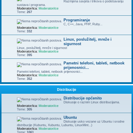
Razmjena savjeta i trikova o podešavanju
sustava i programa.
Moderator/ica:
Moderatori/ce
Teme:
267
Programiranje
C, C++, Java, PHP, Ruby...
Moderator/ica:
Moderatori/ce
Teme:
332
Linux, poslužitelj, mreže i
sigurnost
Linux, poslužitelj, mreže i sigurnost
Moderator/ica:
Moderatori/ce
Teme:
395
Pametni telefoni, tableti, netbook
prijenosnici...
Pametni telefoni, tableti, netbook prijenosnici...
Moderator/ica:
Moderatori/ce
Teme:
352
Distribucije
Distribucije općenito
Diskusije o raznim Linux distribucijama.
Moderator/ica:
Moderatori/ce
Teme:
305
Ubuntu
Diskusije usko vezane uz Ubuntu i srodne
distribucije (Kubuntu, Xubuntu, Lubuntu, LinuxMint...)
Moderator/ica:
Moderatori/ce
Teme:
1061