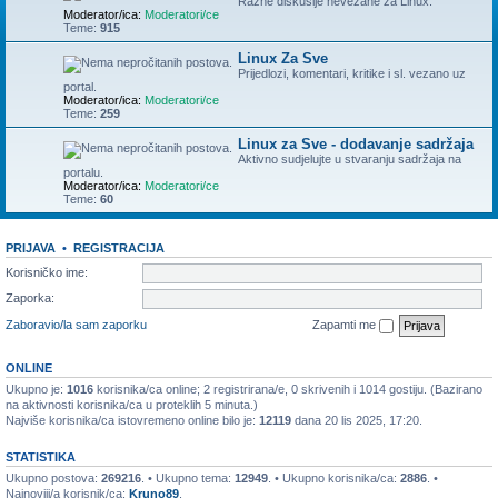
Razne diskusije nevezane za Linux.
Moderator/ica:
Moderatori/ce
Teme:
915
Linux Za Sve
Prijedlozi, komentari, kritike i sl. vezano uz
portal.
Moderator/ica:
Moderatori/ce
Teme:
259
Linux za Sve - dodavanje sadržaja
Aktivno sudjelujte u stvaranju sadržaja na
portalu.
Moderator/ica:
Moderatori/ce
Teme:
60
PRIJAVA
•
REGISTRACIJA
Korisničko ime:
Zaporka:
Zaboravio/la sam zaporku
Zapamti me
ONLINE
Ukupno je:
1016
korisnika/ca online; 2 registrirana/e, 0 skrivenih i 1014 gostiju. (Bazirano
na aktivnosti korisnika/ca u proteklih 5 minuta.)
Najviše korisnika/ca istovremeno online bilo je:
12119
dana 20 lis 2025, 17:20.
STATISTIKA
Ukupno postova:
269216
. • Ukupno tema:
12949
. • Ukupno korisnika/ca:
2886
. •
Najnoviji/a korisnik/ca:
Kruno89
.