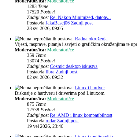
Moderator/ica:
Moderatori/ce
1283
Teme
17520
Postovi
Zadnji post
Re: Nakon Minimized, datote...
Postao/la
JakaBasej06
Zadnji post
28 svi 2026, 09:05
Radna okruženja
Vijesti, rasprave, pitanja i savjeti o grafičkim okruženjima te up
Moderator/ica:
Moderatori/ce
359
Teme
13074
Postovi
Zadnji post
Cosmic desktop iskustva
Postao/la
fibra
Zadnji post
02 svi 2026, 09:32
Linux i hardver
Diskusije o hardveru i driverima pod Linuxom.
Moderator/ica:
Moderatori/ce
875
Teme
12538
Postovi
Zadnji post
Re: AMD i linux kompatibilnost
Postao/la
rudar
Zadnji post
19 vel 2026, 23:46
Linux i multimedija