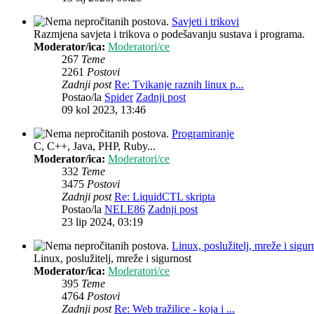
Savjeti i trikovi
Razmjena savjeta i trikova o podešavanju sustava i programa.
Moderator/ica:
Moderatori/ce
267
Teme
2261
Postovi
Zadnji post
Re: Tvikanje raznih linux p...
Postao/la
Spider
Zadnji post
09 kol 2023, 13:46
Programiranje
C, C++, Java, PHP, Ruby...
Moderator/ica:
Moderatori/ce
332
Teme
3475
Postovi
Zadnji post
Re: LiquidCTL skripta
Postao/la
NELE86
Zadnji post
23 lip 2024, 03:19
Linux, poslužitelj, mreže i sigur
Linux, poslužitelj, mreže i sigurnost
Moderator/ica:
Moderatori/ce
395
Teme
4764
Postovi
Zadnji post
Re: Web tražilice - koja i ...