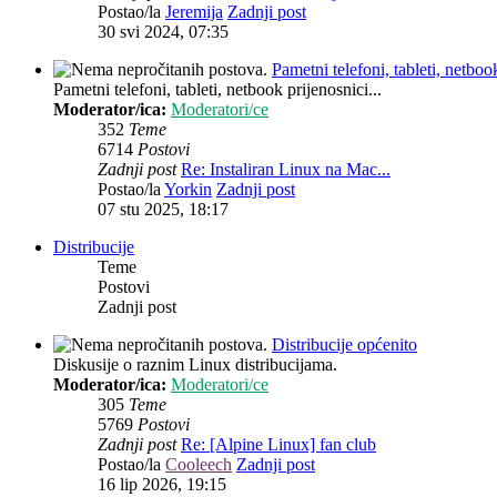
Postao/la
Jeremija
Zadnji post
30 svi 2024, 07:35
Pametni telefoni, tableti, netbook
Pametni telefoni, tableti, netbook prijenosnici...
Moderator/ica:
Moderatori/ce
352
Teme
6714
Postovi
Zadnji post
Re: Instaliran Linux na Mac...
Postao/la
Yorkin
Zadnji post
07 stu 2025, 18:17
Distribucije
Teme
Postovi
Zadnji post
Distribucije općenito
Diskusije o raznim Linux distribucijama.
Moderator/ica:
Moderatori/ce
305
Teme
5769
Postovi
Zadnji post
Re: [Alpine Linux] fan club
Postao/la
Cooleech
Zadnji post
16 lip 2026, 19:15