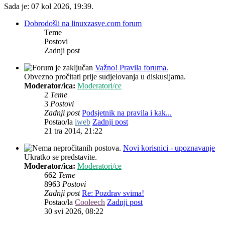
Sada je: 07 kol 2026, 19:39.
Dobrodošli na linuxzasve.com forum
Teme
Postovi
Zadnji post
Važno! Pravila foruma.
Obvezno pročitati prije sudjelovanja u diskusijama.
Moderator/ica:
Moderatori/ce
2
Teme
3
Postovi
Zadnji post
Podsjetnik na pravila i kak...
Postao/la
iweb
Zadnji post
21 tra 2014, 21:22
Novi korisnici - upoznavanje
Ukratko se predstavite.
Moderator/ica:
Moderatori/ce
662
Teme
8963
Postovi
Zadnji post
Re: Pozdrav svima!
Postao/la
Cooleech
Zadnji post
30 svi 2026, 08:22