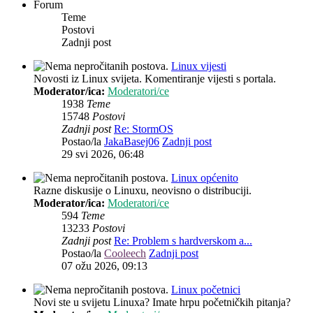
Forum
Teme
Postovi
Zadnji post
Linux vijesti
Novosti iz Linux svijeta. Komentiranje vijesti s portala.
Moderator/ica:
Moderatori/ce
1938
Teme
15748
Postovi
Zadnji post
Re: StormOS
Postao/la
JakaBasej06
Zadnji post
29 svi 2026, 06:48
Linux općenito
Razne diskusije o Linuxu, neovisno o distribuciji.
Moderator/ica:
Moderatori/ce
594
Teme
13233
Postovi
Zadnji post
Re: Problem s hardverskom a...
Postao/la
Cooleech
Zadnji post
07 ožu 2026, 09:13
Linux početnici
Novi ste u svijetu Linuxa? Imate hrpu početničkih pitanja?