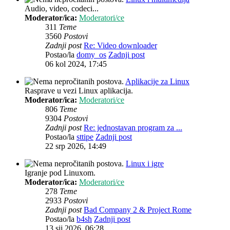
Audio, video, codeci...
Moderator/ica:
Moderatori/ce
311
Teme
3560
Postovi
Zadnji post
Re: Video downloader
Postao/la
domy_os
Zadnji post
06 kol 2024, 17:45
Aplikacije za Linux
Rasprave u vezi Linux aplikacija.
Moderator/ica:
Moderatori/ce
806
Teme
9304
Postovi
Zadnji post
Re: jednostavan program za ...
Postao/la
sttipe
Zadnji post
22 srp 2026, 14:49
Linux i igre
Igranje pod Linuxom.
Moderator/ica:
Moderatori/ce
278
Teme
2933
Postovi
Zadnji post
Bad Company 2 & Project Rome
Postao/la
b4sh
Zadnji post
13 sij 2026, 06:28