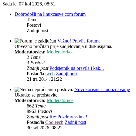
Sada je: 07 kol 2026, 08:51.
Dobrodošli na linuxzasve.com forum
Teme
Postovi
Zadnji post
Važno! Pravila foruma.
Obvezno pročitati prije sudjelovanja u diskusijama.
Moderator/ica:
Moderatori/ce
2
Teme
3
Postovi
Zadnji post
Podsjetnik na pravila i kak...
Postao/la
iweb
Zadnji post
21 tra 2014, 21:22
Novi korisnici - upoznavanje
Ukratko se predstavite.
Moderator/ica:
Moderatori/ce
662
Teme
8963
Postovi
Zadnji post
Re: Pozdrav svima!
Postao/la
Cooleech
Zadnji post
30 svi 2026, 08:22