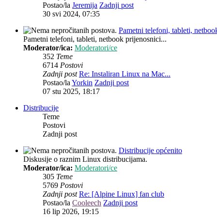
Postao/la
Jeremija
Zadnji post
30 svi 2024, 07:35
Pametni telefoni, tableti, netbook
Pametni telefoni, tableti, netbook prijenosnici...
Moderator/ica:
Moderatori/ce
352
Teme
6714
Postovi
Zadnji post
Re: Instaliran Linux na Mac...
Postao/la
Yorkin
Zadnji post
07 stu 2025, 18:17
Distribucije
Teme
Postovi
Zadnji post
Distribucije općenito
Diskusije o raznim Linux distribucijama.
Moderator/ica:
Moderatori/ce
305
Teme
5769
Postovi
Zadnji post
Re: [Alpine Linux] fan club
Postao/la
Cooleech
Zadnji post
16 lip 2026, 19:15