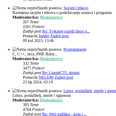
Savjeti i trikovi
Razmjena savjeta i trikova o podešavanju sustava i programa.
Moderator/ica:
Moderatori/ce
267
Teme
2261
Postovi
Zadnji post
Re: Tvikanje raznih linux p...
Postao/la
Spider
Zadnji post
09 kol 2023, 13:46
Programiranje
C, C++, Java, PHP, Ruby...
Moderator/ica:
Moderatori/ce
332
Teme
3475
Postovi
Zadnji post
Re: LiquidCTL skripta
Postao/la
NELE86
Zadnji post
23 lip 2024, 03:19
Linux, poslužitelj, mreže i sigur
Linux, poslužitelj, mreže i sigurnost
Moderator/ica:
Moderatori/ce
395
Teme
4764
Postovi
Zadnji post
Re: Web tražilice - koja i ...