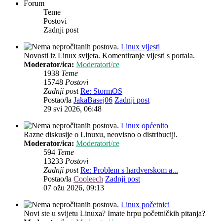
Forum
Teme
Postovi
Zadnji post
Linux vijesti
Novosti iz Linux svijeta. Komentiranje vijesti s portala.
Moderator/ica:
Moderatori/ce
1938
Teme
15748
Postovi
Zadnji post
Re: StormOS
Postao/la
JakaBasej06
Zadnji post
29 svi 2026, 06:48
Linux općenito
Razne diskusije o Linuxu, neovisno o distribuciji.
Moderator/ica:
Moderatori/ce
594
Teme
13233
Postovi
Zadnji post
Re: Problem s hardverskom a...
Postao/la
Cooleech
Zadnji post
07 ožu 2026, 09:13
Linux početnici
Novi ste u svijetu Linuxa? Imate hrpu početničkih pitanja?