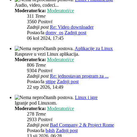
Audio, video, codeci...
Moderator/ica:
Moderatori/ce
311
Teme
3560
Postovi
Zadnji post
Re: Video downloader
Postao/la
domy_os
Zadnji post
06 kol 2024, 17:45
Aplikacije za Linux
Rasprave u vezi Linux aplikacija.
Moderator/ica:
Moderatori/ce
806
Teme
9304
Postovi
Zadnji post
Re: jednostavan program za ...
Postao/la
sttipe
Zadnji post
22 srp 2026, 14:49
Linux i igre
Igranje pod Linuxom.
Moderator/ica:
Moderatori/ce
278
Teme
2933
Postovi
Zadnji post
Bad Company 2 & Project Rome
Postao/la
b4sh
Zadnji post
13 sij 2026, 06:28