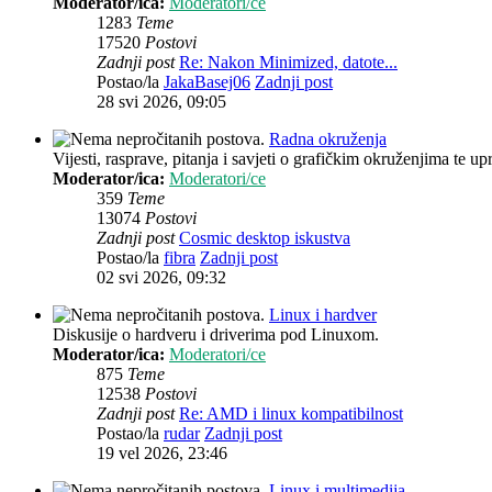
Moderator/ica:
Moderatori/ce
1283
Teme
17520
Postovi
Zadnji post
Re: Nakon Minimized, datote...
Postao/la
JakaBasej06
Zadnji post
28 svi 2026, 09:05
Radna okruženja
Vijesti, rasprave, pitanja i savjeti o grafičkim okruženjima te up
Moderator/ica:
Moderatori/ce
359
Teme
13074
Postovi
Zadnji post
Cosmic desktop iskustva
Postao/la
fibra
Zadnji post
02 svi 2026, 09:32
Linux i hardver
Diskusije o hardveru i driverima pod Linuxom.
Moderator/ica:
Moderatori/ce
875
Teme
12538
Postovi
Zadnji post
Re: AMD i linux kompatibilnost
Postao/la
rudar
Zadnji post
19 vel 2026, 23:46
Linux i multimedija