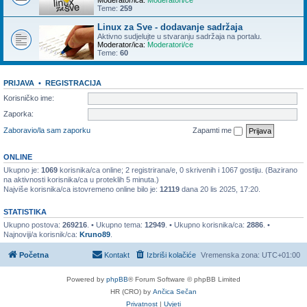
Moderator/ica:
Moderatori/ce
Teme:
259
Linux za Sve - dodavanje sadržaja
Aktivno sudjelujte u stvaranju sadržaja na portalu.
Moderator/ica:
Moderatori/ce
Teme:
60
PRIJAVA
•
REGISTRACIJA
Korisničko ime:
Zaporka:
Zaboravio/la sam zaporku
Zapamti me
ONLINE
Ukupno je:
1069
korisnika/ca online; 2 registrirana/e, 0 skrivenih i 1067 gostiju. (Bazirano
na aktivnosti korisnika/ca u proteklih 5 minuta.)
Najviše korisnika/ca istovremeno online bilo je:
12119
dana 20 lis 2025, 17:20.
STATISTIKA
Ukupno postova:
269216
. • Ukupno tema:
12949
. • Ukupno korisnika/ca:
2886
. •
Najnoviji/a korisnik/ca:
Kruno89
.
Početna
Kontakt
Izbriši kolačiće
Vremenska zona:
UTC+01:00
Powered by
phpBB
® Forum Software © phpBB Limited
HR (CRO) by
Ančica Sečan
Privatnost
|
Uvjeti