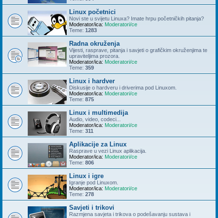
Linux početnici
Novi ste u svijetu Linuxa? Imate hrpu početničkih pitanja?
Moderator/ica:
Moderatori/ce
Teme:
1283
Radna okruženja
Vijesti, rasprave, pitanja i savjeti o grafičkim okruženjima te
upraviteljima prozora.
Moderator/ica:
Moderatori/ce
Teme:
359
Linux i hardver
Diskusije o hardveru i driverima pod Linuxom.
Moderator/ica:
Moderatori/ce
Teme:
875
Linux i multimedija
Audio, video, codeci...
Moderator/ica:
Moderatori/ce
Teme:
311
Aplikacije za Linux
Rasprave u vezi Linux aplikacija.
Moderator/ica:
Moderatori/ce
Teme:
806
Linux i igre
Igranje pod Linuxom.
Moderator/ica:
Moderatori/ce
Teme:
278
Savjeti i trikovi
Razmjena savjeta i trikova o podešavanju sustava i