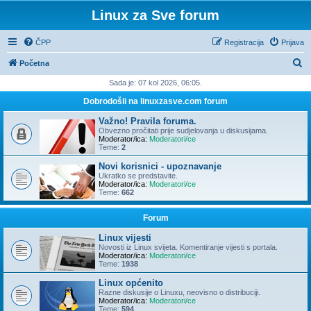
Linux za Sve forum
ČPP
Registracija
Prijava
P
Početna
r
Sada je: 07 kol 2026, 06:05.
e
Dobrodošli na linuxzasve.com forum
t
Važno! Pravila foruma.
r
Obvezno pročitati prije sudjelovanja u diskusijama.
Moderator/ica:
Moderatori/ce
a
Teme:
2
ž
Novi korisnici - upoznavanje
Ukratko se predstavite.
n
Moderator/ica:
Moderatori/ce
Teme:
662
i
k
Forum
Linux vijesti
Novosti iz Linux svijeta. Komentiranje vijesti s portala.
Moderator/ica:
Moderatori/ce
Teme:
1938
Linux općenito
Razne diskusije o Linuxu, neovisno o distribuciji.
Moderator/ica:
Moderatori/ce
Teme:
594