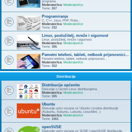
programa.
Moderator/ica:
Moderatori/ce
Teme:
267
Programiranje
C, C++, Java, PHP, Ruby...
Moderator/ica:
Moderatori/ce
Teme:
332
Linux, poslužitelj, mreže i sigurnost
Linux, poslužitelj, mreže i sigurnost
Moderator/ica:
Moderatori/ce
Teme:
395
Pametni telefoni, tableti, netbook prijenosnici...
Pametni telefoni, tableti, netbook prijenosnici...
Moderator/ica:
Moderatori/ce
Teme:
352
Distribucije
Distribucije općenito
Diskusije o raznim Linux distribucijama.
Moderator/ica:
Moderatori/ce
Teme:
305
Ubuntu
Diskusije usko vezane uz Ubuntu i srodne distribucije
(Kubuntu, Xubuntu, Lubuntu, LinuxMint...)
Moderator/ica:
Moderatori/ce
Teme:
1061
openSUSE
Diskusije usko vezane uz SUSE i openSUSE distribucije.