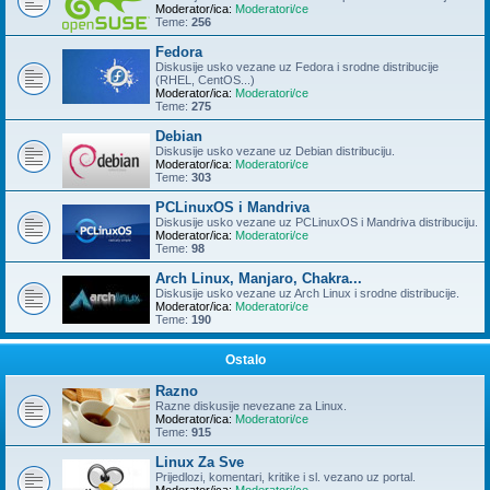
Moderator/ica:
Moderatori/ce
Teme:
256
Fedora
Diskusije usko vezane uz Fedora i srodne distribucije
(RHEL, CentOS...)
Moderator/ica:
Moderatori/ce
Teme:
275
Debian
Diskusije usko vezane uz Debian distribuciju.
Moderator/ica:
Moderatori/ce
Teme:
303
PCLinuxOS i Mandriva
Diskusije usko vezane uz PCLinuxOS i Mandriva distribuciju.
Moderator/ica:
Moderatori/ce
Teme:
98
Arch Linux, Manjaro, Chakra...
Diskusije usko vezane uz Arch Linux i srodne distribucije.
Moderator/ica:
Moderatori/ce
Teme:
190
Ostalo
Razno
Razne diskusije nevezane za Linux.
Moderator/ica:
Moderatori/ce
Teme:
915
Linux Za Sve
Prijedlozi, komentari, kritike i sl. vezano uz portal.