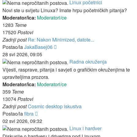
Linux početnici
Novi ste u svijetu Linuxa? Imate hrpu početničkih pitanja?
Moderator/ica:
Moderatori/ce
1283
Teme
17520
Postovi
Zadnji post
Re: Nakon Minimized, datote...
Zadnji
Postao/la
JakaBasej06
post
28 svi 2026, 09:05
Radna okruženja
Vijesti, rasprave, pitanja i savjeti o grafičkim okruženjima te
upraviteljima prozora.
Moderator/ica:
Moderatori/ce
359
Teme
13074
Postovi
Zadnji post
Cosmic desktop iskustva
Zadnji
Postao/la
fibra
post
02 svi 2026, 09:32
Linux i hardver
Diskusije o hardveru i driverima pod Linuxom.