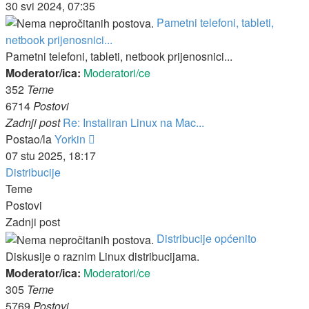
post
30 svi 2024, 07:35
Pametni telefoni, tableti,
netbook prijenosnici...
Pametni telefoni, tableti, netbook prijenosnici...
Moderator/ica:
Moderatori/ce
352
Teme
6714
Postovi
Zadnji post
Re: Instaliran Linux na Mac...
Zadnji
Postao/la
Yorkin
post
07 stu 2025, 18:17
Distribucije
Teme
Postovi
Zadnji post
Distribucije općenito
Diskusije o raznim Linux distribucijama.
Moderator/ica:
Moderatori/ce
305
Teme
5769
Postovi