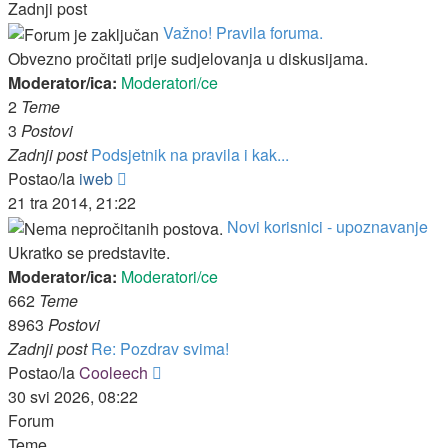
Zadnji post
Važno! Pravila foruma.
Obvezno pročitati prije sudjelovanja u diskusijama.
Moderator/ica:
Moderatori/ce
2
Teme
3
Postovi
Zadnji post
Podsjetnik na pravila i kak...
Zadnji
Postao/la
iweb
post
21 tra 2014, 21:22
Novi korisnici - upoznavanje
Ukratko se predstavite.
Moderator/ica:
Moderatori/ce
662
Teme
8963
Postovi
Zadnji post
Re: Pozdrav svima!
Zadnji
Postao/la
Cooleech
post
30 svi 2026, 08:22
Forum
Teme