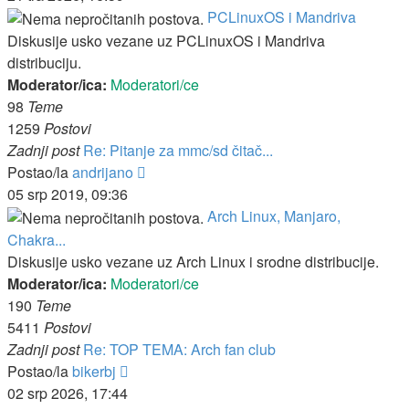
PCLinuxOS i Mandriva
Diskusije usko vezane uz PCLinuxOS i Mandriva
distribuciju.
Moderator/ica:
Moderatori/ce
98
Teme
1259
Postovi
Zadnji post
Re: Pitanje za mmc/sd čitač...
Zadnji
Postao/la
andrijano
post
05 srp 2019, 09:36
Arch Linux, Manjaro,
Chakra...
Diskusije usko vezane uz Arch Linux i srodne distribucije.
Moderator/ica:
Moderatori/ce
190
Teme
5411
Postovi
Zadnji post
Re: TOP TEMA: Arch fan club
Zadnji
Postao/la
bikerbj
post
02 srp 2026, 17:44