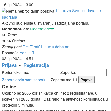
post
16 lip 2024, 13:09
Linux za Sve - dodavanje
sadržaja
Aktivno sudjelujte u stvaranju sadržaja na portalu.
Moderator/ica:
Moderatori/ce
60
Teme
3054
Postovi
Zadnji post
Re: [Draft] Linux u doba an...
Zadnji
Postao/la
Yorkin
post
03 lip 2024, 14:51
Prijava
•
Registracija
Korisničko ime:
Zaporka:
Zaboravio/la sam zaporku
|
Zapamti me
Online
Ukupno je:
2855
korisnika/ca online; 2 registrirana/e, 0
skrivenih i 2853 gosta. (Bazirano na aktivnosti korisnika/ca u
proteklih 5 minuta.)
Najviše korisnika/ca istovremeno online bilo je:
12119
dana