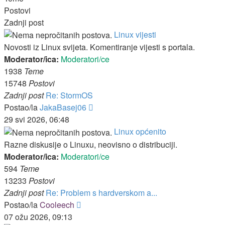
Postovi
Zadnji post
Linux vijesti
Novosti iz Linux svijeta. Komentiranje vijesti s portala.
Moderator/ica:
Moderatori/ce
1938
Teme
15748
Postovi
Zadnji post
Re: StormOS
Zadnji
Postao/la
JakaBasej06
post
29 svi 2026, 06:48
Linux općenito
Razne diskusije o Linuxu, neovisno o distribuciji.
Moderator/ica:
Moderatori/ce
594
Teme
13233
Postovi
Zadnji post
Re: Problem s hardverskom a...
Zadnji
Postao/la
Cooleech
post
07 ožu 2026, 09:13