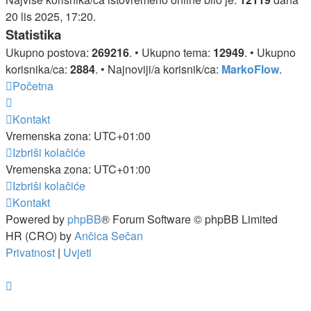
20 lis 2025, 17:20.
Statistika
Ukupno postova:
269216
. • Ukupno tema:
12949
. • Ukupno
korisnika/ca:
2884
. • Najnoviji/a korisnik/ca:
MarkoFlow
.
Početna
Kontakt
Vremenska zona:
UTC+01:00
Izbriši kolačiće
Vremenska zona:
UTC+01:00
Izbriši kolačiće
Kontakt
Powered by
phpBB
® Forum Software © phpBB Limited
HR (CRO) by
Ančica Sečan
Privatnost
|
Uvjeti