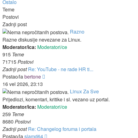
Ostalo
Teme
Postovi
Zadnji post
Razno
Razne diskusije nevezane za Linux.
Moderator/ica:
Moderatori/ce
915
Teme
71715
Postovi
Zadnji post
Re: YouTube - ne rade HR ti...
Zadnji
Postao/la
bertone
post
16 vel 2026, 23:13
Linux Za Sve
Prijedlozi, komentari, kritike i sl. vezano uz portal.
Moderator/ica:
Moderatori/ce
259
Teme
8680
Postovi
Zadnji post
Re: Changelog foruma i portala
Zadnji
Postao/la
slamd64