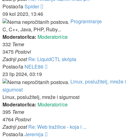
Zadnji
Postao/la
Spider
post
09 kol 2023, 13:46
Programiranje
C, C++, Java, PHP, Ruby...
Moderator/ica:
Moderatori/ce
332
Teme
3475
Postovi
Zadnji post
Re: LiquidCTL skripta
Zadnji
Postao/la
NELE86
post
23 lip 2024, 03:19
Linux, poslužitelj, mreže i
sigurnost
Linux, poslužitelj, mreže i sigurnost
Moderator/ica:
Moderatori/ce
395
Teme
4764
Postovi
Zadnji post
Re: Web tražilice - koja i ...
Zadnji
Postao/la
Jeremija