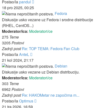
Zadnji
Postao/la
pandul
post
18 pro 2025, 00:25
Fedora
Diskusije usko vezane uz Fedora i srodne distribucije
(RHEL, CentOS...)
Moderator/ica:
Moderatori/ce
275
Teme
3205
Postovi
Zadnji post
Re: TOP TEMA: Fedora Fan Club
Zadnji
Postao/la
AnteL
post
21 kol 2024, 21:17
Debian
Diskusije usko vezane uz Debian distribuciju.
Moderator/ica:
Moderatori/ce
303
Teme
6962
Postovi
Zadnji post
Re: HAKOMetar ne započima m...
Zadnji
Postao/la
Optimus
post
21 tra 2026, 16:59