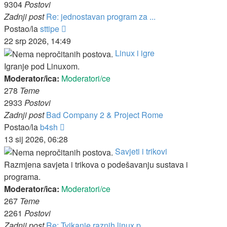
9304
Postovi
Zadnji post
Re: jednostavan program za ...
Zadnji
Postao/la
sttipe
post
22 srp 2026, 14:49
Linux i igre
Igranje pod Linuxom.
Moderator/ica:
Moderatori/ce
278
Teme
2933
Postovi
Zadnji post
Bad Company 2 & Project Rome
Zadnji
Postao/la
b4sh
post
13 sij 2026, 06:28
Savjeti i trikovi
Razmjena savjeta i trikova o podešavanju sustava i
programa.
Moderator/ica:
Moderatori/ce
267
Teme
2261
Postovi
Zadnji post
Re: Tvikanje raznih linux p...