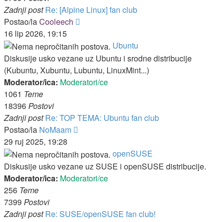
Zadnji post
Re: [Alpine Linux] fan club
Zadnji
Postao/la
Cooleech
post
16 lip 2026, 19:15
Ubuntu
Diskusije usko vezane uz Ubuntu i srodne distribucije
(Kubuntu, Xubuntu, Lubuntu, LinuxMint...)
Moderator/ica:
Moderatori/ce
1061
Teme
18396
Postovi
Zadnji post
Re: TOP TEMA: Ubuntu fan club
Zadnji
Postao/la
NoMaam
post
29 ruj 2025, 19:28
openSUSE
Diskusije usko vezane uz SUSE i openSUSE distribucije.
Moderator/ica:
Moderatori/ce
256
Teme
7399
Postovi
Zadnji post
Re: SUSE/openSUSE fan club!