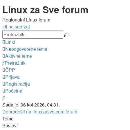
Linux za Sve forum
Regionalni Linux forum
Idi na sadržaj
Napredno
Pretražnik
pretraživanje
Linki
Neodgovorene teme
Aktivne teme
Pretražnik
ČPP
Prijava
Registracija
Početna
Pretražnik
Sada je: 06 kol 2026, 04:31.
Dobrodošli na linuxzasve.com forum
Teme
Postovi