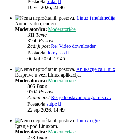
Zadnji
Postao/la
rudar
post
19 vel 2026, 23:46
Linux i multimedija
Audio, video, codeci...
Moderator/ica:
Moderatori/ce
311
Teme
3560
Postovi
Zadnji post
Re: Video downloader
Zadnji
Postao/la
domy_os
post
06 kol 2024, 17:45
Aplikacije za Linux
Rasprave u vezi Linux aplikacija.
Moderator/ica:
Moderatori/ce
806
Teme
9304
Postovi
Zadnji post
Re: jednostavan program za ...
Zadnji
Postao/la
sttipe
post
22 srp 2026, 14:49
Linux i igre
Igranje pod Linuxom.
Moderator/ica:
Moderatori/ce
278
Teme