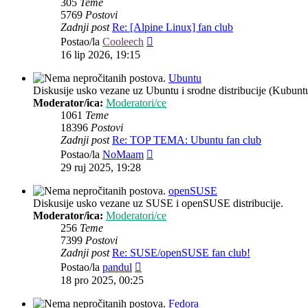
305
Teme
5769
Postovi
Zadnji post
Re: [Alpine Linux] fan club
Zadnji
Postao/la
Cooleech
post
16 lip 2026, 19:15
Ubuntu
Diskusije usko vezane uz Ubuntu i srodne distribucije (Kubun
Moderator/ica:
Moderatori/ce
1061
Teme
18396
Postovi
Zadnji post
Re: TOP TEMA: Ubuntu fan club
Zadnji
Postao/la
NoMaam
post
29 ruj 2025, 19:28
openSUSE
Diskusije usko vezane uz SUSE i openSUSE distribucije.
Moderator/ica:
Moderatori/ce
256
Teme
7399
Postovi
Zadnji post
Re: SUSE/openSUSE fan club!
Zadnji
Postao/la
pandul
post
18 pro 2025, 00:25
Fedora