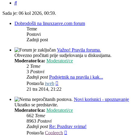
Pretražnik
Sada je: 06 kol 2026, 00:59.
Dobrodošli na linuxzasve.com forum
Teme
Postovi
Zadnji post
Važno! Pravila foruma.
Obvezno pročitati prije sudjelovanja u diskusijama.
Moderator/ica:
Moderatori/ce
2
Teme
3
Postovi
Zadnji post
Podsjetnik na pravila i kak...
Zadnji
Postao/la
iweb
post
21 tra 2014, 21:22
Novi korisnici - upoznavanje
Ukratko se predstavite.
Moderator/ica:
Moderatori/ce
662
Teme
8963
Postovi
Zadnji post
Re: Pozdrav svima!
Zadnji
Postao/la
Cooleech