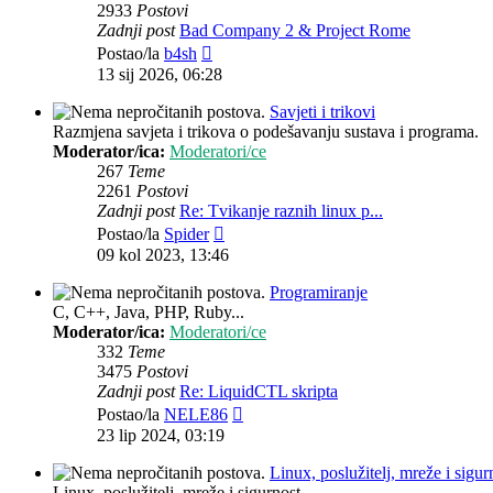
2933
Postovi
Zadnji post
Bad Company 2 & Project Rome
Zadnji
Postao/la
b4sh
post
13 sij 2026, 06:28
Savjeti i trikovi
Razmjena savjeta i trikova o podešavanju sustava i programa.
Moderator/ica:
Moderatori/ce
267
Teme
2261
Postovi
Zadnji post
Re: Tvikanje raznih linux p...
Zadnji
Postao/la
Spider
post
09 kol 2023, 13:46
Programiranje
C, C++, Java, PHP, Ruby...
Moderator/ica:
Moderatori/ce
332
Teme
3475
Postovi
Zadnji post
Re: LiquidCTL skripta
Zadnji
Postao/la
NELE86
post
23 lip 2024, 03:19
Linux, poslužitelj, mreže i sigur
Linux, poslužitelj, mreže i sigurnost