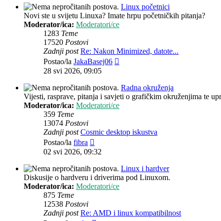
Linux početnici
Novi ste u svijetu Linuxa? Imate hrpu početničkih pitanja?
Moderator/ica:
Moderatori/ce
1283
Teme
17520
Postovi
Zadnji post
Re: Nakon Minimized, datote...
Zadnji
Postao/la
JakaBasej06
post
28 svi 2026, 09:05
Radna okruženja
Vijesti, rasprave, pitanja i savjeti o grafičkim okruženjima te up
Moderator/ica:
Moderatori/ce
359
Teme
13074
Postovi
Zadnji post
Cosmic desktop iskustva
Zadnji
Postao/la
fibra
post
02 svi 2026, 09:32
Linux i hardver
Diskusije o hardveru i driverima pod Linuxom.
Moderator/ica:
Moderatori/ce
875
Teme
12538
Postovi
Zadnji post
Re: AMD i linux kompatibilnost