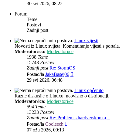
post
30 svi 2026, 08:22
Forum
Teme
Postovi
Zadnji post
Linux vijesti
Novosti iz Linux svijeta. Komentiranje vijesti s portala.
Moderator/ica:
Moderatori/ce
1938
Teme
15748
Postovi
Zadnji post
Re: StormOS
Zadnji
Postao/la
JakaBasej06
post
29 svi 2026, 06:48
Linux općenito
Razne diskusije o Linuxu, neovisno o distribuciji.
Moderator/ica:
Moderatori/ce
594
Teme
13233
Postovi
Zadnji post
Re: Problem s hardverskom a...
Zadnji
Postao/la
Cooleech
post
07 ožu 2026, 09:13