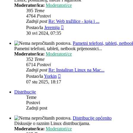
Moderator/ica:
Moderatori/ce
395
Teme
4764
Postovi
Zadnji post
Re: Web tražilice - koja i ...
Zadnji
Postao/la
Jeremija
post
30 svi 2024, 07:35
Pametni telefoni, tableti, netbook
Pametni telefoni, tableti, netbook prijenosnici...
Moderator/ica:
Moderatori/ce
352
Teme
6714
Postovi
Zadnji post
Re: Instaliran Linux na Mac...
Zadnji
Postao/la
Yorkin
post
07 stu 2025, 18:17
Distribucije
Teme
Postovi
Zadnji post
Distribucije općenito
Diskusije o raznim Linux distribucijama.
Moderator/ica:
Moderatori/ce