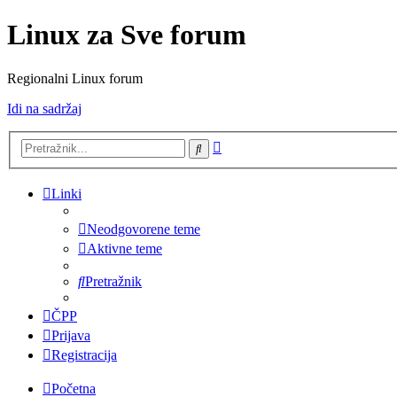
Linux za Sve forum
Regionalni Linux forum
Idi na sadržaj
Napredno
Pretražnik
pretraživanje
Linki
Neodgovorene teme
Aktivne teme
Pretražnik
ČPP
Prijava
Registracija
Početna