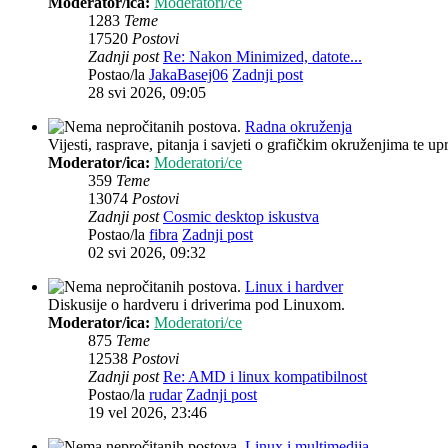
Moderator/ica:
Moderatori/ce
1283
Teme
17520
Postovi
Zadnji post
Re: Nakon Minimized, datote...
Postao/la
JakaBasej06
Zadnji post
28 svi 2026, 09:05
Radna okruženja
Vijesti, rasprave, pitanja i savjeti o grafičkim okruženjima te up
Moderator/ica:
Moderatori/ce
359
Teme
13074
Postovi
Zadnji post
Cosmic desktop iskustva
Postao/la
fibra
Zadnji post
02 svi 2026, 09:32
Linux i hardver
Diskusije o hardveru i driverima pod Linuxom.
Moderator/ica:
Moderatori/ce
875
Teme
12538
Postovi
Zadnji post
Re: AMD i linux kompatibilnost
Postao/la
rudar
Zadnji post
19 vel 2026, 23:46
Linux i multimedija