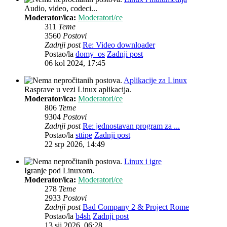
Audio, video, codeci...
Moderator/ica:
Moderatori/ce
311
Teme
3560
Postovi
Zadnji post
Re: Video downloader
Postao/la
domy_os
Zadnji post
06 kol 2024, 17:45
Aplikacije za Linux
Rasprave u vezi Linux aplikacija.
Moderator/ica:
Moderatori/ce
806
Teme
9304
Postovi
Zadnji post
Re: jednostavan program za ...
Postao/la
sttipe
Zadnji post
22 srp 2026, 14:49
Linux i igre
Igranje pod Linuxom.
Moderator/ica:
Moderatori/ce
278
Teme
2933
Postovi
Zadnji post
Bad Company 2 & Project Rome
Postao/la
b4sh
Zadnji post
13 sij 2026, 06:28