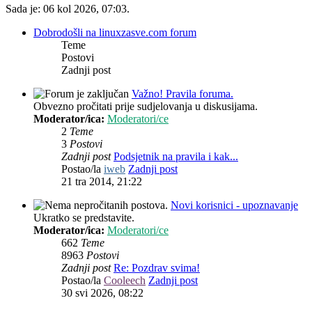
Sada je: 06 kol 2026, 07:03.
Dobrodošli na linuxzasve.com forum
Teme
Postovi
Zadnji post
Važno! Pravila foruma.
Obvezno pročitati prije sudjelovanja u diskusijama.
Moderator/ica:
Moderatori/ce
2
Teme
3
Postovi
Zadnji post
Podsjetnik na pravila i kak...
Postao/la
iweb
Zadnji post
21 tra 2014, 21:22
Novi korisnici - upoznavanje
Ukratko se predstavite.
Moderator/ica:
Moderatori/ce
662
Teme
8963
Postovi
Zadnji post
Re: Pozdrav svima!
Postao/la
Cooleech
Zadnji post
30 svi 2026, 08:22