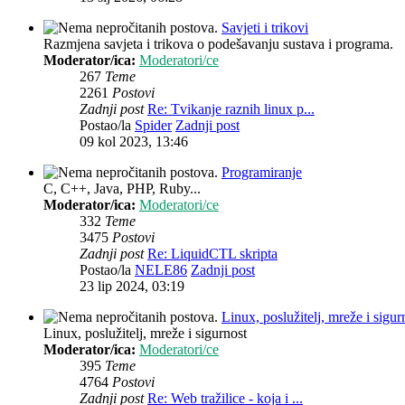
Savjeti i trikovi
Razmjena savjeta i trikova o podešavanju sustava i programa.
Moderator/ica:
Moderatori/ce
267
Teme
2261
Postovi
Zadnji post
Re: Tvikanje raznih linux p...
Postao/la
Spider
Zadnji post
09 kol 2023, 13:46
Programiranje
C, C++, Java, PHP, Ruby...
Moderator/ica:
Moderatori/ce
332
Teme
3475
Postovi
Zadnji post
Re: LiquidCTL skripta
Postao/la
NELE86
Zadnji post
23 lip 2024, 03:19
Linux, poslužitelj, mreže i sigur
Linux, poslužitelj, mreže i sigurnost
Moderator/ica:
Moderatori/ce
395
Teme
4764
Postovi
Zadnji post
Re: Web tražilice - koja i ...