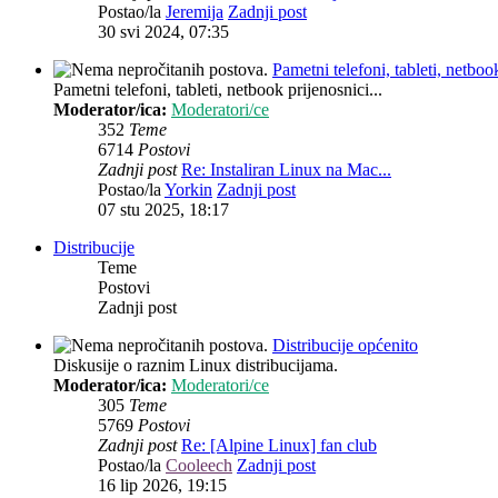
Postao/la
Jeremija
Zadnji post
30 svi 2024, 07:35
Pametni telefoni, tableti, netbook
Pametni telefoni, tableti, netbook prijenosnici...
Moderator/ica:
Moderatori/ce
352
Teme
6714
Postovi
Zadnji post
Re: Instaliran Linux na Mac...
Postao/la
Yorkin
Zadnji post
07 stu 2025, 18:17
Distribucije
Teme
Postovi
Zadnji post
Distribucije općenito
Diskusije o raznim Linux distribucijama.
Moderator/ica:
Moderatori/ce
305
Teme
5769
Postovi
Zadnji post
Re: [Alpine Linux] fan club
Postao/la
Cooleech
Zadnji post
16 lip 2026, 19:15