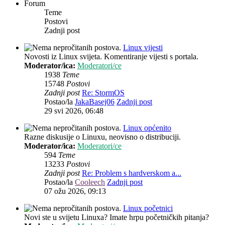
Forum
Teme
Postovi
Zadnji post
Linux vijesti
Novosti iz Linux svijeta. Komentiranje vijesti s portala.
Moderator/ica:
Moderatori/ce
1938
Teme
15748
Postovi
Zadnji post
Re: StormOS
Postao/la
JakaBasej06
Zadnji post
29 svi 2026, 06:48
Linux općenito
Razne diskusije o Linuxu, neovisno o distribuciji.
Moderator/ica:
Moderatori/ce
594
Teme
13233
Postovi
Zadnji post
Re: Problem s hardverskom a...
Postao/la
Cooleech
Zadnji post
07 ožu 2026, 09:13
Linux početnici
Novi ste u svijetu Linuxa? Imate hrpu početničkih pitanja?