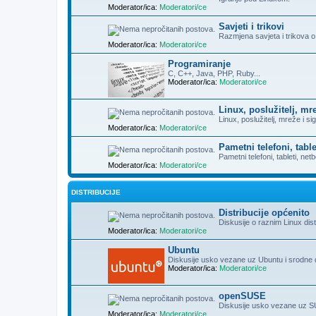
Moderator/ica:
Moderatori/ce
Savjeti i trikovi
Razmjena savjeta i trikova 
Moderator/ica:
Moderatori/ce
Programiranje
C, C++, Java, PHP, Ruby...
Moderator/ica:
Moderatori/ce
Linux, poslužitelj, mr
Linux, poslužitelj, mreže i si
Moderator/ica:
Moderatori/ce
Pametni telefoni, table
Pametni telefoni, tableti, netb
Moderator/ica:
Moderatori/ce
DISTRIBUCIJE
Distribucije općenito
Diskusije o raznim Linux dist
Moderator/ica:
Moderatori/ce
Ubuntu
Diskusije usko vezane uz Ubuntu i srodne di
Moderator/ica:
Moderatori/ce
openSUSE
Diskusije usko vezane uz SU
Moderator/ica:
Moderatori/ce