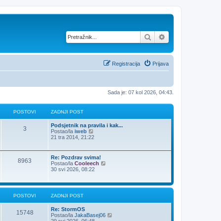
Pretražnik
Napredno pretraž
Registracija
Prijava
Sada je: 07 kol 2026, 04:43.
POSTOVI
ZADNJI POST
Podsjetnik na pravila i kak...
3
Z
Postao/la
iweb
a
21 tra 2014, 21:22
d
n
j
Re: Pozdrav svima!
8963
i
Z
Postao/la
Cooleech
p
a
30 svi 2026, 08:22
o
d
s
n
t
j
i
POSTOVI
ZADNJI POST
p
o
Re: StormOS
s
15748
Z
Postao/la
JakaBasej06
t
a