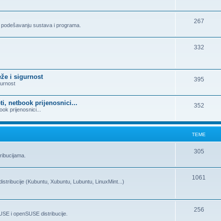
267
o podešavanju sustava i programa.
332
eže i sigurnost
395
gurnost
ti, netbook prijenosnici...
352
ook prijenosnici...
TEME
305
ribucijama.
1061
stribucije (Kubuntu, Xubuntu, Lubuntu, LinuxMint...)
256
SE i openSUSE distribucije.