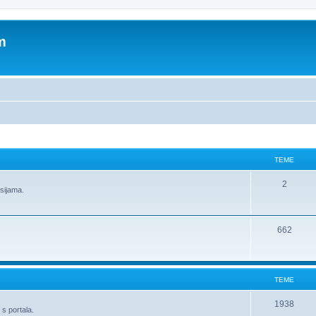
m
TEME
2
usijama.
662
TEME
1938
 s portala.