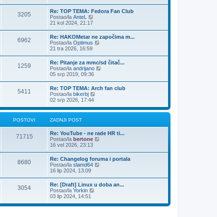
o
d
s
n
Re: TOP TEMA: Fedora Fan Club
t
3205
j
Z
Postao/la
AnteL
i
a
21 kol 2024, 21:17
p
d
o
n
Re: HAKOMetar ne započima m...
s
6962
j
Z
Postao/la
Optimus
t
i
a
21 tra 2026, 16:59
p
d
o
n
Re: Pitanje za mmc/sd čitač...
s
1259
j
Z
Postao/la
andrijano
t
i
a
05 srp 2019, 09:36
p
d
o
n
Re: TOP TEMA: Arch fan club
s
5411
j
Z
Postao/la
bikerbj
t
i
a
02 srp 2026, 17:44
p
d
o
n
s
j
POSTOVI
ZADNJI POST
t
i
p
Re: YouTube - ne rade HR ti...
o
71715
Z
Postao/la
bertone
s
a
16 vel 2026, 23:13
t
d
n
Re: Changelog foruma i portala
8680
j
Z
Postao/la
slamd64
i
a
16 lip 2024, 13:09
p
d
o
n
Re: [Draft] Linux u doba an...
s
3054
j
Z
Postao/la
Yorkin
t
i
a
03 lip 2024, 14:51
p
d
o
n
s
j
t