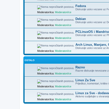
Fedora
Diskusije usko vezane uz Fe
Moderator/ica:
Moderatori/ce
Debian
Diskusije usko vezane uz Deb
Moderator/ica:
Moderatori/ce
PCLinuxOS i Mandriv
Diskusije usko vezane uz PC
Moderator/ica:
Moderatori/ce
Arch Linux, Manjaro, 
Diskusije usko vezane uz Arc
Moderator/ica:
Moderatori/ce
OSTALO
Razno
Razne diskusije nevezane z
Moderator/ica:
Moderatori/ce
Linux Za Sve
Prijedlozi, komentari, kritike 
Moderator/ica:
Moderatori/ce
Linux za Sve - dodava
Aktivno sudjelujte u stvaranj
Moderator/ica:
Moderatori/ce