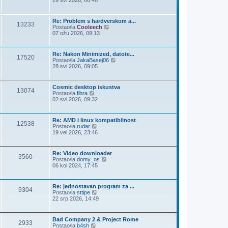
29 svi 2026, 06:48
d
n
j
Re: Problem s hardverskom a...
13233
i
Z
Postao/la
Cooleech
p
a
07 ožu 2026, 09:13
o
d
s
n
t
j
Re: Nakon Minimized, datote...
17520
i
Z
Postao/la
JakaBasej06
p
a
28 svi 2026, 09:05
o
d
s
n
t
j
Cosmic desktop iskustva
13074
i
Z
Postao/la
fibra
p
a
02 svi 2026, 09:32
o
d
s
n
t
j
Re: AMD i linux kompatibilnost
12538
i
Z
Postao/la
rudar
p
a
19 vel 2026, 23:46
o
d
s
n
t
j
Re: Video downloader
3560
i
Z
Postao/la
domy_os
p
a
06 kol 2024, 17:45
o
d
s
n
t
j
Re: jednostavan program za ...
9304
i
Z
Postao/la
sttipe
p
a
22 srp 2026, 14:49
o
d
s
n
t
j
Bad Company 2 & Project Rome
2933
i
Z
Postao/la
b4sh