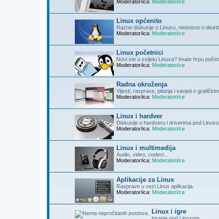
Moderator/ica:
Moderatori/ce
Linux općenito
Razne diskusije o Linuxu, neovisno o distribu
Moderator/ica:
Moderatori/ce
Linux početnici
Novi ste u svijetu Linuxa? Imate hrpu počet
Moderator/ica:
Moderatori/ce
Radna okruženja
Vijesti, rasprave, pitanja i savjeti o grafičk
Moderator/ica:
Moderatori/ce
Linux i hardver
Diskusije o hardveru i driverima pod Linux
Moderator/ica:
Moderatori/ce
Linux i multimedija
Audio, video, codeci...
Moderator/ica:
Moderatori/ce
Aplikacije za Linux
Rasprave u vezi Linux aplikacija.
Moderator/ica:
Moderatori/ce
Linux i igre
Igranje pod Linuxom.