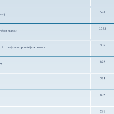
594
ciji.
1283
ničkih pitanja?
359
im okruženjima te upraviteljima prozora.
875
om.
311
806
278