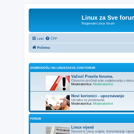
Linux za Sve foru
Regionalni Linux forum
Linki
ČPP
Početna
DOBRODOŠLI NA LINUXZASVE.COM FORUM
Važno! Pravila foruma.
Obvezno pročitati prije sudjelovanja u disk
Moderator/ica:
Moderatori/ce
Novi korisnici - upoznavanje
Ukratko se predstavite.
Moderator/ica:
Moderatori/ce
FORUM
Linux vijesti
Novosti iz Linux svijeta. Komentiranje vijesti