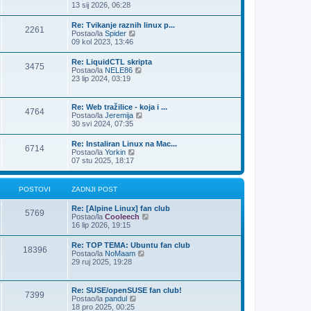
p
a
13 sij 2026, 06:28
o
d
s
n
Re: Tvikanje raznih linux p...
t
2261
j
Z
Postao/la
Spider
i
a
09 kol 2023, 13:46
p
d
o
n
Re: LiquidCTL skripta
s
3475
j
Z
Postao/la
NELE86
t
i
a
23 lip 2024, 03:19
p
d
o
n
s
j
Re: Web tražilice - koja i ...
t
4764
i
Z
Postao/la
Jeremija
p
a
30 svi 2024, 07:35
o
d
s
n
Re: Instaliran Linux na Mac...
t
6714
j
Z
Postao/la
Yorkin
i
a
07 stu 2025, 18:17
p
d
o
n
s
j
POSTOVI
ZADNJI POST
t
i
p
Re: [Alpine Linux] fan club
o
5769
Z
Postao/la
Cooleech
s
a
16 lip 2026, 19:15
t
d
n
Re: TOP TEMA: Ubuntu fan club
18396
j
Z
Postao/la
NoMaam
i
a
29 ruj 2025, 19:28
p
d
o
n
s
j
Re: SUSE/openSUSE fan club!
t
7399
i
Z
Postao/la
pandul
p
a
18 pro 2025, 00:25