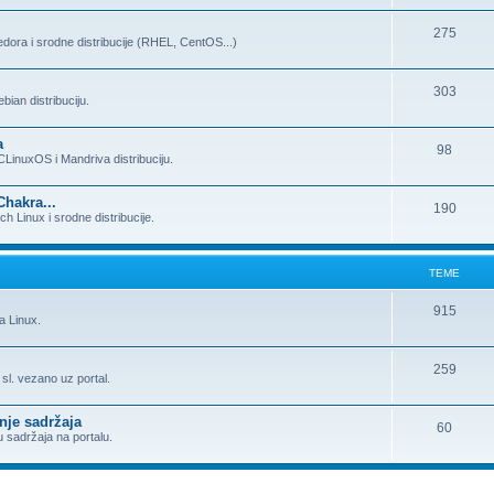
275
dora i srodne distribucije (RHEL, CentOS...)
303
ian distribuciju.
a
98
LinuxOS i Mandriva distribuciju.
Chakra...
190
h Linux i srodne distribucije.
TEME
915
a Linux.
259
i sl. vezano uz portal.
nje sadržaja
60
u sadržaja na portalu.