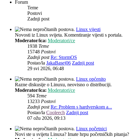
Forum
Teme
Postovi
Zadnji post
Linux vijesti
Novosti iz Linux svijeta. Komentiranje vijesti s portala.
Moderator/ica:
Moderatori/ce
1938
Teme
15748
Postovi
Zadnji post
Re: StormOS
Postao/la
JakaBasej06
Zadnji post
29 svi 2026, 06:48
Linux općenito
Razne diskusije o Linuxu, neovisno o distribuciji.
Moderator/ica:
Moderatori/ce
594
Teme
13233
Postovi
Zadnji post
Re: Problem s hardverskom a...
Postao/la
Cooleech
Zadnji post
07 ožu 2026, 09:13
Linux početnici
Novi ste u svijetu Linuxa? Imate hrpu početničkih pitanja?