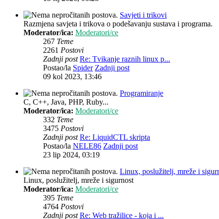
Savjeti i trikovi
Razmjena savjeta i trikova o podešavanju sustava i programa.
Moderator/ica:
Moderatori/ce
267
Teme
2261
Postovi
Zadnji post
Re: Tvikanje raznih linux p...
Postao/la
Spider
Zadnji post
09 kol 2023, 13:46
Programiranje
C, C++, Java, PHP, Ruby...
Moderator/ica:
Moderatori/ce
332
Teme
3475
Postovi
Zadnji post
Re: LiquidCTL skripta
Postao/la
NELE86
Zadnji post
23 lip 2024, 03:19
Linux, poslužitelj, mreže i sigur
Linux, poslužitelj, mreže i sigurnost
Moderator/ica:
Moderatori/ce
395
Teme
4764
Postovi
Zadnji post
Re: Web tražilice - koja i ...