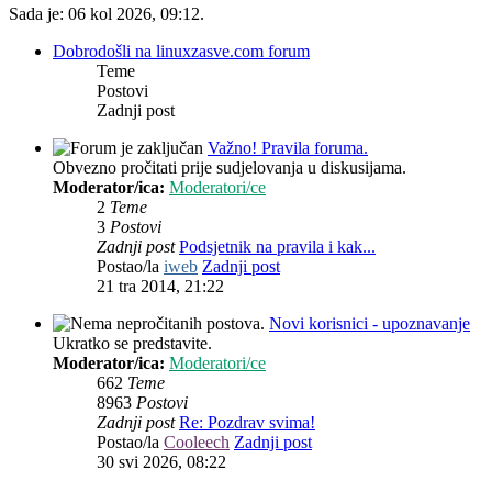
Sada je: 06 kol 2026, 09:12.
Dobrodošli na linuxzasve.com forum
Teme
Postovi
Zadnji post
Važno! Pravila foruma.
Obvezno pročitati prije sudjelovanja u diskusijama.
Moderator/ica:
Moderatori/ce
2
Teme
3
Postovi
Zadnji post
Podsjetnik na pravila i kak...
Postao/la
iweb
Zadnji post
21 tra 2014, 21:22
Novi korisnici - upoznavanje
Ukratko se predstavite.
Moderator/ica:
Moderatori/ce
662
Teme
8963
Postovi
Zadnji post
Re: Pozdrav svima!
Postao/la
Cooleech
Zadnji post
30 svi 2026, 08:22