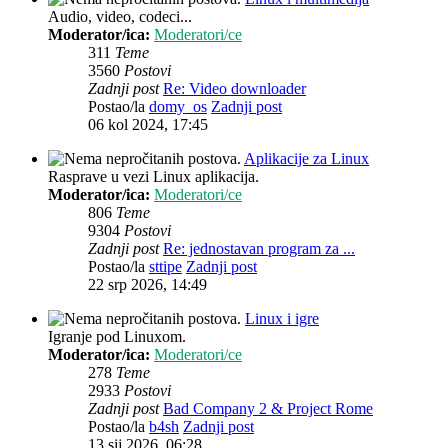
Audio, video, codeci...
Moderator/ica:
Moderatori/ce
311
Teme
3560
Postovi
Zadnji post
Re: Video downloader
Postao/la
domy_os
Zadnji post
06 kol 2024, 17:45
Aplikacije za Linux
Rasprave u vezi Linux aplikacija.
Moderator/ica:
Moderatori/ce
806
Teme
9304
Postovi
Zadnji post
Re: jednostavan program za ...
Postao/la
sttipe
Zadnji post
22 srp 2026, 14:49
Linux i igre
Igranje pod Linuxom.
Moderator/ica:
Moderatori/ce
278
Teme
2933
Postovi
Zadnji post
Bad Company 2 & Project Rome
Postao/la
b4sh
Zadnji post
13 sij 2026, 06:28