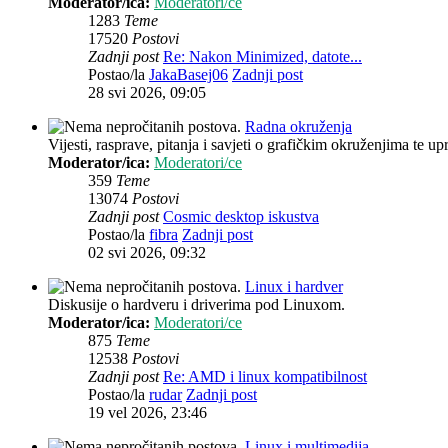
Moderator/ica:
Moderatori/ce
1283
Teme
17520
Postovi
Zadnji post
Re: Nakon Minimized, datote...
Postao/la
JakaBasej06
Zadnji post
28 svi 2026, 09:05
Radna okruženja
Vijesti, rasprave, pitanja i savjeti o grafičkim okruženjima te up
Moderator/ica:
Moderatori/ce
359
Teme
13074
Postovi
Zadnji post
Cosmic desktop iskustva
Postao/la
fibra
Zadnji post
02 svi 2026, 09:32
Linux i hardver
Diskusije o hardveru i driverima pod Linuxom.
Moderator/ica:
Moderatori/ce
875
Teme
12538
Postovi
Zadnji post
Re: AMD i linux kompatibilnost
Postao/la
rudar
Zadnji post
19 vel 2026, 23:46
Linux i multimedija