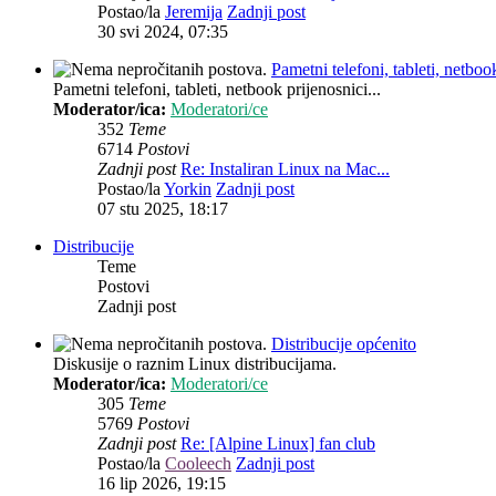
Postao/la
Jeremija
Zadnji post
30 svi 2024, 07:35
Pametni telefoni, tableti, netbook
Pametni telefoni, tableti, netbook prijenosnici...
Moderator/ica:
Moderatori/ce
352
Teme
6714
Postovi
Zadnji post
Re: Instaliran Linux na Mac...
Postao/la
Yorkin
Zadnji post
07 stu 2025, 18:17
Distribucije
Teme
Postovi
Zadnji post
Distribucije općenito
Diskusije o raznim Linux distribucijama.
Moderator/ica:
Moderatori/ce
305
Teme
5769
Postovi
Zadnji post
Re: [Alpine Linux] fan club
Postao/la
Cooleech
Zadnji post
16 lip 2026, 19:15