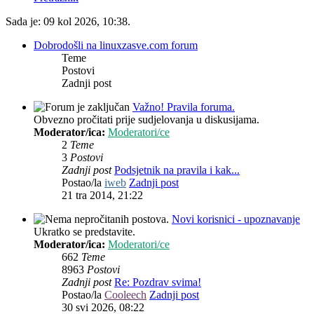
Sada je: 09 kol 2026, 10:38.
Dobrodošli na linuxzasve.com forum
Teme
Postovi
Zadnji post
Važno! Pravila foruma.
Obvezno pročitati prije sudjelovanja u diskusijama.
Moderator/ica:
Moderatori/ce
2
Teme
3
Postovi
Zadnji post
Podsjetnik na pravila i kak...
Postao/la
iweb
Zadnji post
21 tra 2014, 21:22
Novi korisnici - upoznavanje
Ukratko se predstavite.
Moderator/ica:
Moderatori/ce
662
Teme
8963
Postovi
Zadnji post
Re: Pozdrav svima!
Postao/la
Cooleech
Zadnji post
30 svi 2026, 08:22