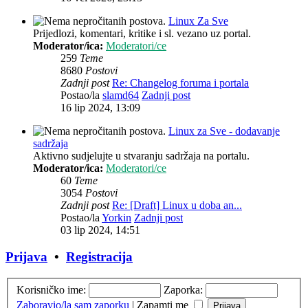
Linux Za Sve
Prijedlozi, komentari, kritike i sl. vezano uz portal.
Moderator/ica:
Moderatori/ce
259
Teme
8680
Postovi
Zadnji post
Re: Changelog foruma i portala
Postao/la
slamd64
Zadnji post
16 lip 2024, 13:09
Linux za Sve - dodavanje
sadržaja
Aktivno sudjelujte u stvaranju sadržaja na portalu.
Moderator/ica:
Moderatori/ce
60
Teme
3054
Postovi
Zadnji post
Re: [Draft] Linux u doba an...
Postao/la
Yorkin
Zadnji post
03 lip 2024, 14:51
Prijava
•
Registracija
Korisničko ime:
Zaporka:
Zaboravio/la sam zaporku
|
Zapamti me