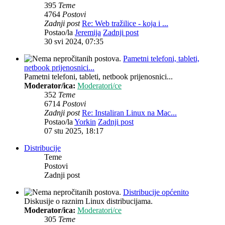
395
Teme
4764
Postovi
Zadnji post
Re: Web tražilice - koja i ...
Postao/la
Jeremija
Zadnji post
30 svi 2024, 07:35
Pametni telefoni, tableti,
netbook prijenosnici...
Pametni telefoni, tableti, netbook prijenosnici...
Moderator/ica:
Moderatori/ce
352
Teme
6714
Postovi
Zadnji post
Re: Instaliran Linux na Mac...
Postao/la
Yorkin
Zadnji post
07 stu 2025, 18:17
Distribucije
Teme
Postovi
Zadnji post
Distribucije općenito
Diskusije o raznim Linux distribucijama.
Moderator/ica:
Moderatori/ce
305
Teme