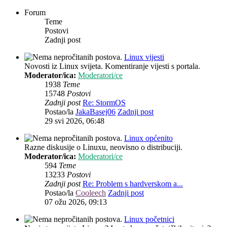
Forum
Teme
Postovi
Zadnji post
Linux vijesti
Novosti iz Linux svijeta. Komentiranje vijesti s portala.
Moderator/ica:
Moderatori/ce
1938
Teme
15748
Postovi
Zadnji post
Re: StormOS
Postao/la
JakaBasej06
Zadnji post
29 svi 2026, 06:48
Linux općenito
Razne diskusije o Linuxu, neovisno o distribuciji.
Moderator/ica:
Moderatori/ce
594
Teme
13233
Postovi
Zadnji post
Re: Problem s hardverskom a...
Postao/la
Cooleech
Zadnji post
07 ožu 2026, 09:13
Linux početnici