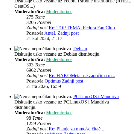
Diskusije usko vezane uz Fedora i srodne distribucije (RHEL,
CentOS...)
Moderator/ica:
Moderatori/ce
275
Teme
3205
Postovi
Zadnji post
Re: TOP TEMA: Fedora Fan Club
Postao/la
AnteL
Zadnji post
21 kol 2024, 21:17
Debian
Diskusije usko vezane uz Debian distribuciju.
Moderator/ica:
Moderatori/ce
303
Teme
6962
Postovi
Zadnji post
Re: HAKOMetar ne započima m...
Postao/la
Optimus
Zadnji post
21 tra 2026, 16:59
PCLinuxOS i Mandriva
Diskusije usko vezane uz PCLinuxOS i Mandriva
distribuciju.
Moderator/ica:
Moderatori/ce
98
Teme
1259
Postovi
Zadnji post
Re: Pitanje za mmc/sd čitač...