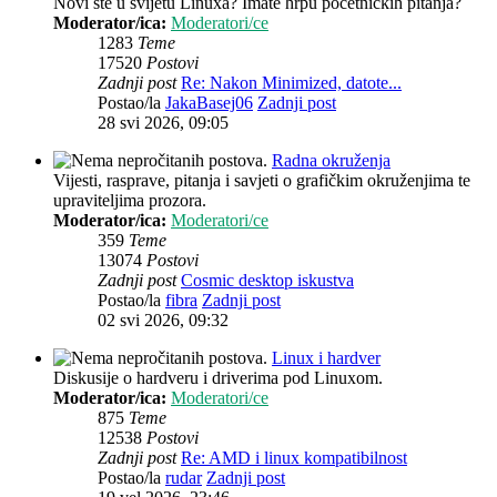
Novi ste u svijetu Linuxa? Imate hrpu početničkih pitanja?
Moderator/ica:
Moderatori/ce
1283
Teme
17520
Postovi
Zadnji post
Re: Nakon Minimized, datote...
Postao/la
JakaBasej06
Zadnji post
28 svi 2026, 09:05
Radna okruženja
Vijesti, rasprave, pitanja i savjeti o grafičkim okruženjima te
upraviteljima prozora.
Moderator/ica:
Moderatori/ce
359
Teme
13074
Postovi
Zadnji post
Cosmic desktop iskustva
Postao/la
fibra
Zadnji post
02 svi 2026, 09:32
Linux i hardver
Diskusije o hardveru i driverima pod Linuxom.
Moderator/ica:
Moderatori/ce
875
Teme
12538
Postovi
Zadnji post
Re: AMD i linux kompatibilnost
Postao/la
rudar
Zadnji post