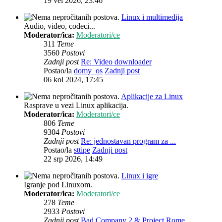
19 vel 2026, 23:46
Linux i multimedija
Audio, video, codeci...
Moderator/ica:
Moderatori/ce
311
Teme
3560
Postovi
Zadnji post
Re: Video downloader
Postao/la
domy_os
Zadnji post
06 kol 2024, 17:45
Aplikacije za Linux
Rasprave u vezi Linux aplikacija.
Moderator/ica:
Moderatori/ce
806
Teme
9304
Postovi
Zadnji post
Re: jednostavan program za ...
Postao/la
sttipe
Zadnji post
22 srp 2026, 14:49
Linux i igre
Igranje pod Linuxom.
Moderator/ica:
Moderatori/ce
278
Teme
2933
Postovi
Zadnji post
Bad Company 2 & Project Rome