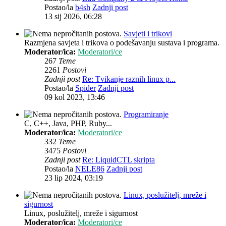
Postao/la
b4sh
Zadnji post
13 sij 2026, 06:28
Savjeti i trikovi
Razmjena savjeta i trikova o podešavanju sustava i programa.
Moderator/ica:
Moderatori/ce
267
Teme
2261
Postovi
Zadnji post
Re: Tvikanje raznih linux p...
Postao/la
Spider
Zadnji post
09 kol 2023, 13:46
Programiranje
C, C++, Java, PHP, Ruby...
Moderator/ica:
Moderatori/ce
332
Teme
3475
Postovi
Zadnji post
Re: LiquidCTL skripta
Postao/la
NELE86
Zadnji post
23 lip 2024, 03:19
Linux, poslužitelj, mreže i
sigurnost
Linux, poslužitelj, mreže i sigurnost
Moderator/ica:
Moderatori/ce