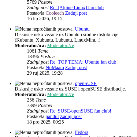
5769
Postovi
Zadnji post
Re: [Alpine Linux] fan club
Postao/la
Cooleech
Zadnji post
16 lip 2026, 19:15
Ubuntu
Diskusije usko vezane uz Ubuntu i srodne distribucije
(Kubuntu, Xubuntu, Lubuntu, LinuxMint...)
Moderator/ica:
Moderatori/ce
1061
Teme
18396
Postovi
Zadnji post
Re: TOP TEMA: Ubuntu fan club
Postao/la
NoMaam
Zadnji post
29 ruj 2025, 19:28
openSUSE
Diskusije usko vezane uz SUSE i openSUSE distribucije.
Moderator/ica:
Moderatori/ce
256
Teme
7399
Postovi
Zadnji post
Re: SUSE/openSUSE fan club!
Postao/la
pandul
Zadnji post
18 pro 2025, 00:25
Fedora