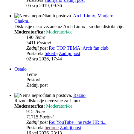
Postao/la
andrijano
Zadnji post
05 srp 2019, 09:36
Arch Linux, Manjaro,
Chakra...
Diskusije usko vezane uz Arch Linux i srodne distribucije.
Moderator/ica:
Moderatori/ce
190
Teme
5411
Postovi
Zadnji post
Re: TOP TEMA: Arch fan club
Postao/la
bikerbj
Zadnji post
02 srp 2026, 17:44
Ostalo
Teme
Postovi
Zadnji post
Razno
Razne diskusije nevezane za Linux.
Moderator/ica:
Moderatori/ce
915
Teme
71715
Postovi
Zadnji post
Re: YouTube - ne rade HR ti...
Postao/la
bertone
Zadnji post
16 vel 2026, 23:13