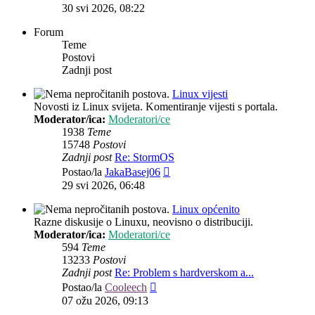
post
30 svi 2026, 08:22
Forum
Teme
Postovi
Zadnji post
Linux vijesti
Novosti iz Linux svijeta. Komentiranje vijesti s portala.
Moderator/ica:
Moderatori/ce
1938
Teme
15748
Postovi
Zadnji post
Re: StormOS
Zadnji
Postao/la
JakaBasej06
post
29 svi 2026, 06:48
Linux općenito
Razne diskusije o Linuxu, neovisno o distribuciji.
Moderator/ica:
Moderatori/ce
594
Teme
13233
Postovi
Zadnji post
Re: Problem s hardverskom a...
Zadnji
Postao/la
Cooleech
post
07 ožu 2026, 09:13