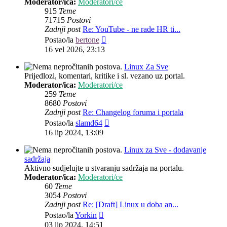
Moderator/ica:
Moderatori/ce
915
Teme
71715
Postovi
Zadnji post
Re: YouTube - ne rade HR ti...
Zadnji
Postao/la
bertone
post
16 vel 2026, 23:13
Linux Za Sve
Prijedlozi, komentari, kritike i sl. vezano uz portal.
Moderator/ica:
Moderatori/ce
259
Teme
8680
Postovi
Zadnji post
Re: Changelog foruma i portala
Zadnji
Postao/la
slamd64
post
16 lip 2024, 13:09
Linux za Sve - dodavanje
sadržaja
Aktivno sudjelujte u stvaranju sadržaja na portalu.
Moderator/ica:
Moderatori/ce
60
Teme
3054
Postovi
Zadnji post
Re: [Draft] Linux u doba an...
Zadnji
Postao/la
Yorkin
post
03 lip 2024, 14:51