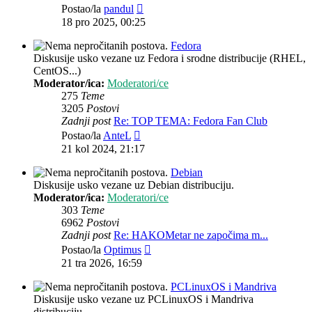
Zadnji
Postao/la
pandul
post
18 pro 2025, 00:25
Fedora
Diskusije usko vezane uz Fedora i srodne distribucije (RHEL,
CentOS...)
Moderator/ica:
Moderatori/ce
275
Teme
3205
Postovi
Zadnji post
Re: TOP TEMA: Fedora Fan Club
Zadnji
Postao/la
AnteL
post
21 kol 2024, 21:17
Debian
Diskusije usko vezane uz Debian distribuciju.
Moderator/ica:
Moderatori/ce
303
Teme
6962
Postovi
Zadnji post
Re: HAKOMetar ne započima m...
Zadnji
Postao/la
Optimus
post
21 tra 2026, 16:59
PCLinuxOS i Mandriva
Diskusije usko vezane uz PCLinuxOS i Mandriva
distribuciju.