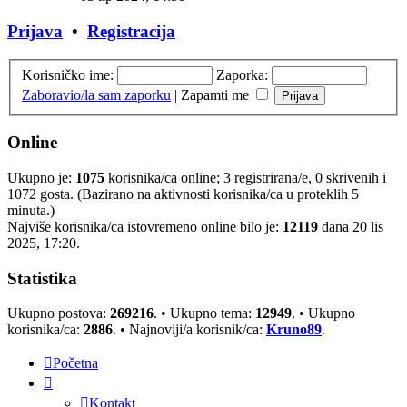
Prijava
•
Registracija
Korisničko ime:
Zaporka:
Zaboravio/la sam zaporku
|
Zapamti me
Online
Ukupno je:
1075
korisnika/ca online; 3 registrirana/e, 0 skrivenih i
1072 gosta. (Bazirano na aktivnosti korisnika/ca u proteklih 5
minuta.)
Najviše korisnika/ca istovremeno online bilo je:
12119
dana 20 lis
2025, 17:20.
Statistika
Ukupno postova:
269216
. • Ukupno tema:
12949
. • Ukupno
korisnika/ca:
2886
. • Najnoviji/a korisnik/ca:
Kruno89
.
Početna
Kontakt