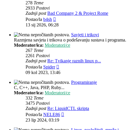
278
Teme
2933
Postovi
Zadnji post
Bad Company 2 & Project Rome
Zadnji
Postao/la
b4sh
post
13 sij 2026, 06:28
Savjeti i trikovi
Razmjena savjeta i trikova o podešavanju sustava i programa.
Moderator/ica:
Moderatori/ce
267
Teme
2261
Postovi
Zadnji post
Re: Tvikanje raznih linux p...
Zadnji
Postao/la
Spider
post
09 kol 2023, 13:46
Programiranje
C, C++, Java, PHP, Ruby...
Moderator/ica:
Moderatori/ce
332
Teme
3475
Postovi
Zadnji post
Re: LiquidCTL skripta
Zadnji
Postao/la
NELE86
post
23 lip 2024, 03:19
Linux, poslužitelj, mreže i