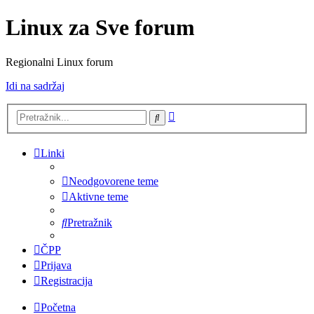
Linux za Sve forum
Regionalni Linux forum
Idi na sadržaj
Napredno
Pretražnik
pretraživanje
Linki
Neodgovorene teme
Aktivne teme
Pretražnik
ČPP
Prijava
Registracija
Početna