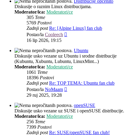
Distribucije općenito
Diskusije o raznim Linux distribucijama.
Moderator/ica:
Moderatori/ce
305
Teme
5769
Postovi
Zadnji post
Re: [Alpine Linux] fan club
Zadnji
Postao/la
Cooleech
post
16 lip 2026, 19:15
Ubuntu
Diskusije usko vezane uz Ubuntu i srodne distribucije
(Kubuntu, Xubuntu, Lubuntu, LinuxMint...)
Moderator/ica:
Moderatori/ce
1061
Teme
18396
Postovi
Zadnji post
Re: TOP TEMA: Ubuntu fan club
Zadnji
Postao/la
NoMaam
post
29 ruj 2025, 19:28
openSUSE
Diskusije usko vezane uz SUSE i openSUSE distribucije.
Moderator/ica:
Moderatori/ce
256
Teme
7399
Postovi
Zadnji post
Re: SUSE/openSUSE fan club!