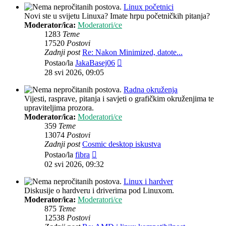
Linux početnici
Novi ste u svijetu Linuxa? Imate hrpu početničkih pitanja?
Moderator/ica:
Moderatori/ce
1283
Teme
17520
Postovi
Zadnji post
Re: Nakon Minimized, datote...
Zadnji
Postao/la
JakaBasej06
post
28 svi 2026, 09:05
Radna okruženja
Vijesti, rasprave, pitanja i savjeti o grafičkim okruženjima te
upraviteljima prozora.
Moderator/ica:
Moderatori/ce
359
Teme
13074
Postovi
Zadnji post
Cosmic desktop iskustva
Zadnji
Postao/la
fibra
post
02 svi 2026, 09:32
Linux i hardver
Diskusije o hardveru i driverima pod Linuxom.
Moderator/ica:
Moderatori/ce
875
Teme
12538
Postovi