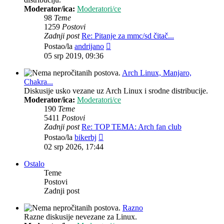
Moderator/ica:
Moderatori/ce
98
Teme
1259
Postovi
Zadnji post
Re: Pitanje za mmc/sd čitač...
Zadnji
Postao/la
andrijano
post
05 srp 2019, 09:36
Arch Linux, Manjaro,
Chakra...
Diskusije usko vezane uz Arch Linux i srodne distribucije.
Moderator/ica:
Moderatori/ce
190
Teme
5411
Postovi
Zadnji post
Re: TOP TEMA: Arch fan club
Zadnji
Postao/la
bikerbj
post
02 srp 2026, 17:44
Ostalo
Teme
Postovi
Zadnji post
Razno
Razne diskusije nevezane za Linux.