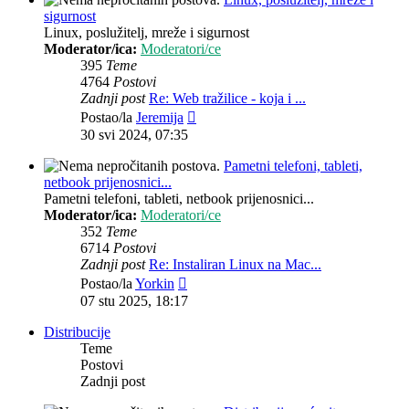
sigurnost
Linux, poslužitelj, mreže i sigurnost
Moderator/ica:
Moderatori/ce
395
Teme
4764
Postovi
Zadnji post
Re: Web tražilice - koja i ...
Zadnji
Postao/la
Jeremija
post
30 svi 2024, 07:35
Pametni telefoni, tableti,
netbook prijenosnici...
Pametni telefoni, tableti, netbook prijenosnici...
Moderator/ica:
Moderatori/ce
352
Teme
6714
Postovi
Zadnji post
Re: Instaliran Linux na Mac...
Zadnji
Postao/la
Yorkin
post
07 stu 2025, 18:17
Distribucije
Teme
Postovi
Zadnji post