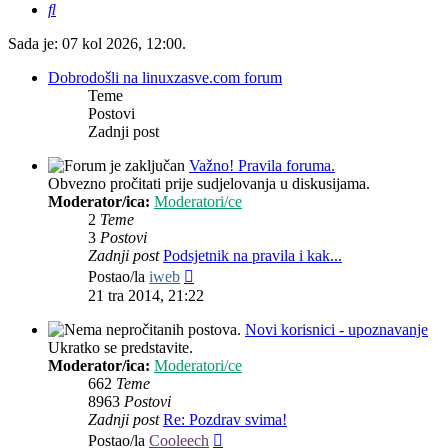
Pretražnik
Sada je: 07 kol 2026, 12:00.
Dobrodošli na linuxzasve.com forum
Teme
Postovi
Zadnji post
Važno! Pravila foruma.
Obvezno pročitati prije sudjelovanja u diskusijama.
Moderator/ica:
Moderatori/ce
2
Teme
3
Postovi
Zadnji post
Podsjetnik na pravila i kak...
Zadnji
Postao/la
iweb
post
21 tra 2014, 21:22
Novi korisnici - upoznavanje
Ukratko se predstavite.
Moderator/ica:
Moderatori/ce
662
Teme
8963
Postovi
Zadnji post
Re: Pozdrav svima!
Zadnji
Postao/la
Cooleech