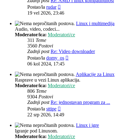
Zadnji post
Re: AMD i linux kompatibilnost
Zadnji
Postao/la
rudar
post
19 vel 2026, 23:46
Linux i multimedija
Audio, video, codeci...
Moderator/ica:
Moderatori/ce
311
Teme
3560
Postovi
Zadnji post
Re: Video downloader
Zadnji
Postao/la
domy_os
post
06 kol 2024, 17:45
Aplikacije za Linux
Rasprave u vezi Linux aplikacija.
Moderator/ica:
Moderatori/ce
806
Teme
9304
Postovi
Zadnji post
Re: jednostavan program za ...
Zadnji
Postao/la
sttipe
post
22 srp 2026, 14:49
Linux i igre
Igranje pod Linuxom.
Moderator/ica:
Moderatori/ce