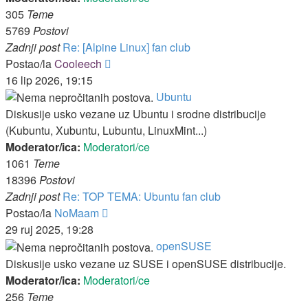
305
Teme
5769
Postovi
Zadnji post
Re: [Alpine Linux] fan club
Zadnji
Postao/la
Cooleech
post
16 lip 2026, 19:15
Ubuntu
Diskusije usko vezane uz Ubuntu i srodne distribucije
(Kubuntu, Xubuntu, Lubuntu, LinuxMint...)
Moderator/ica:
Moderatori/ce
1061
Teme
18396
Postovi
Zadnji post
Re: TOP TEMA: Ubuntu fan club
Zadnji
Postao/la
NoMaam
post
29 ruj 2025, 19:28
openSUSE
Diskusije usko vezane uz SUSE i openSUSE distribucije.
Moderator/ica:
Moderatori/ce
256
Teme