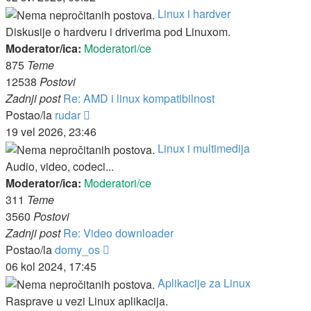
Linux i hardver
Diskusije o hardveru i driverima pod Linuxom.
Moderator/ica:
Moderatori/ce
875
Teme
12538
Postovi
Zadnji post
Re: AMD i linux kompatibilnost
Zadnji
Postao/la
rudar
post
19 vel 2026, 23:46
Linux i multimedija
Audio, video, codeci...
Moderator/ica:
Moderatori/ce
311
Teme
3560
Postovi
Zadnji post
Re: Video downloader
Zadnji
Postao/la
domy_os
post
06 kol 2024, 17:45
Aplikacije za Linux
Rasprave u vezi Linux aplikacija.