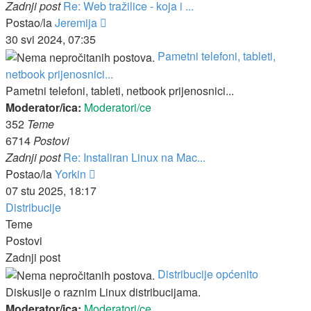
Zadnji post
Re: Web tražilice - koja i ...
Zadnji
Postao/la
Jeremija
post
30 svi 2024, 07:35
Pametni telefoni, tableti,
netbook prijenosnici...
Pametni telefoni, tableti, netbook prijenosnici...
Moderator/ica:
Moderatori/ce
352
Teme
6714
Postovi
Zadnji post
Re: Instaliran Linux na Mac...
Zadnji
Postao/la
Yorkin
post
07 stu 2025, 18:17
Distribucije
Teme
Postovi
Zadnji post
Distribucije općenito
Diskusije o raznim Linux distribucijama.
Moderator/ica:
Moderatori/ce