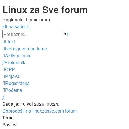
Linux za Sve forum
Regionalni Linux forum
Idi na sadržaj
Napredno
Pretražnik
pretraživanje
Linki
Neodgovorene teme
Aktivne teme
Pretražnik
ČPP
Prijava
Registracija
Početna
Pretražnik
Sada je: 10 kol 2026, 03:24.
Dobrodošli na linuxzasve.com forum
Teme
Postovi