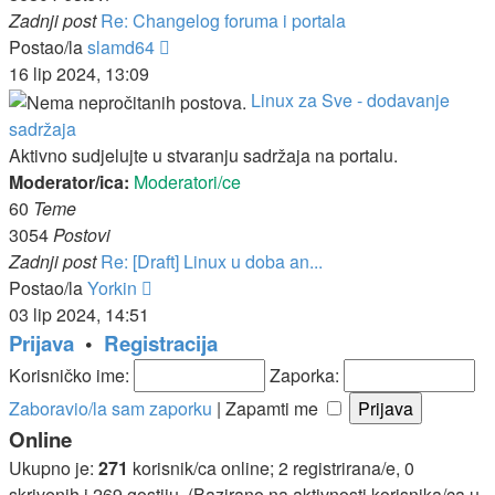
Zadnji post
Re: Changelog foruma i portala
Zadnji
Postao/la
slamd64
post
16 lip 2024, 13:09
Linux za Sve - dodavanje
sadržaja
Aktivno sudjelujte u stvaranju sadržaja na portalu.
Moderator/ica:
Moderatori/ce
60
Teme
3054
Postovi
Zadnji post
Re: [Draft] Linux u doba an...
Zadnji
Postao/la
Yorkin
post
03 lip 2024, 14:51
Prijava
•
Registracija
Korisničko ime:
Zaporka:
Zaboravio/la sam zaporku
|
Zapamti me
Online
Ukupno je:
271
korisnik/ca online; 2 registrirana/e, 0
skrivenih i 269 gostiju. (Bazirano na aktivnosti korisnika/ca u