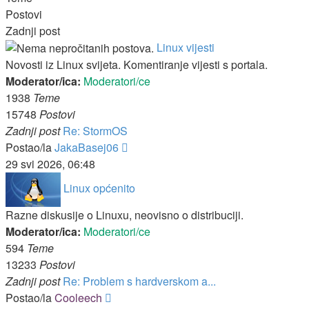
Postovi
Zadnji post
Linux vijesti
Novosti iz Linux svijeta. Komentiranje vijesti s portala.
Moderator/ica:
Moderatori/ce
1938
Teme
15748
Postovi
Zadnji post
Re: StormOS
Zadnji
Postao/la
JakaBasej06
post
29 svi 2026, 06:48
Linux općenito
Razne diskusije o Linuxu, neovisno o distribuciji.
Moderator/ica:
Moderatori/ce
594
Teme
13233
Postovi
Zadnji post
Re: Problem s hardverskom a...
Zadnji
Postao/la
Cooleech