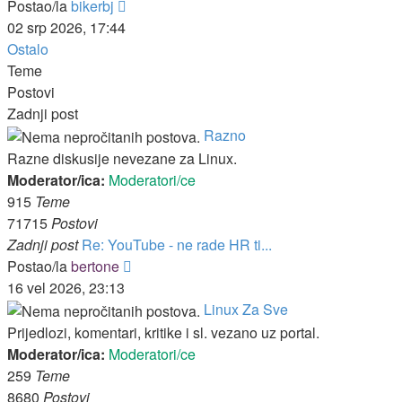
Zadnji
Postao/la
bikerbj
post
02 srp 2026, 17:44
Ostalo
Teme
Postovi
Zadnji post
Razno
Razne diskusije nevezane za Linux.
Moderator/ica:
Moderatori/ce
915
Teme
71715
Postovi
Zadnji post
Re: YouTube - ne rade HR ti...
Zadnji
Postao/la
bertone
post
16 vel 2026, 23:13
Linux Za Sve
Prijedlozi, komentari, kritike i sl. vezano uz portal.
Moderator/ica:
Moderatori/ce
259
Teme
8680
Postovi