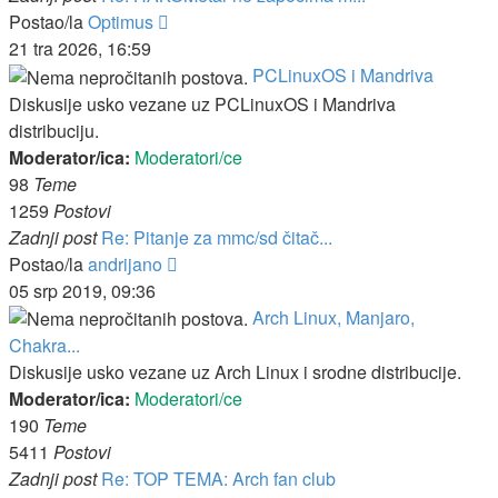
Zadnji
Postao/la
Optimus
post
21 tra 2026, 16:59
PCLinuxOS i Mandriva
Diskusije usko vezane uz PCLinuxOS i Mandriva
distribuciju.
Moderator/ica:
Moderatori/ce
98
Teme
1259
Postovi
Zadnji post
Re: Pitanje za mmc/sd čitač...
Zadnji
Postao/la
andrijano
post
05 srp 2019, 09:36
Arch Linux, Manjaro,
Chakra...
Diskusije usko vezane uz Arch Linux i srodne distribucije.
Moderator/ica:
Moderatori/ce
190
Teme
5411
Postovi
Zadnji post
Re: TOP TEMA: Arch fan club