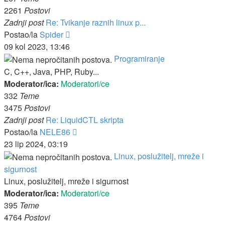
2261
Postovi
Zadnji post
Re: Tvikanje raznih linux p...
Zadnji
Postao/la
Spider
post
09 kol 2023, 13:46
Programiranje
C, C++, Java, PHP, Ruby...
Moderator/ica:
Moderatori/ce
332
Teme
3475
Postovi
Zadnji post
Re: LiquidCTL skripta
Zadnji
Postao/la
NELE86
post
23 lip 2024, 03:19
Linux, poslužitelj, mreže i
sigurnost
Linux, poslužitelj, mreže i sigurnost
Moderator/ica:
Moderatori/ce
395
Teme
4764
Postovi