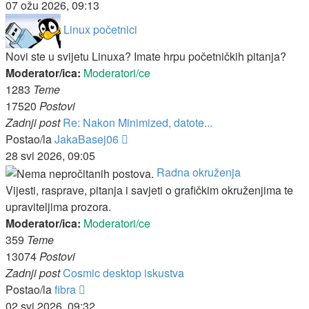
post
07 ožu 2026, 09:13
Linux početnici
Novi ste u svijetu Linuxa? Imate hrpu početničkih pitanja?
Moderator/ica:
Moderatori/ce
1283
Teme
17520
Postovi
Zadnji post
Re: Nakon Minimized, datote...
Zadnji
Postao/la
JakaBasej06
post
28 svi 2026, 09:05
Radna okruženja
Vijesti, rasprave, pitanja i savjeti o grafičkim okruženjima te
upraviteljima prozora.
Moderator/ica:
Moderatori/ce
359
Teme
13074
Postovi
Zadnji post
Cosmic desktop iskustva
Zadnji
Postao/la
fibra
post
02 svi 2026, 09:32