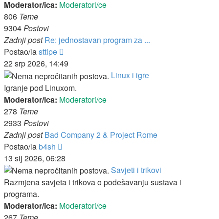
Moderator/ica:
Moderatori/ce
806
Teme
9304
Postovi
Zadnji post
Re: jednostavan program za ...
Zadnji
Postao/la
sttipe
post
22 srp 2026, 14:49
Linux i igre
Igranje pod Linuxom.
Moderator/ica:
Moderatori/ce
278
Teme
2933
Postovi
Zadnji post
Bad Company 2 & Project Rome
Zadnji
Postao/la
b4sh
post
13 sij 2026, 06:28
Savjeti i trikovi
Razmjena savjeta i trikova o podešavanju sustava i
programa.
Moderator/ica:
Moderatori/ce
267
Teme