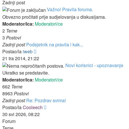
Zadnji post
Važno! Pravila foruma.
Obvezno pročitati prije sudjelovanja u diskusijama.
Moderator/ica:
Moderatori/ce
2
Teme
3
Postovi
Zadnji post
Podsjetnik na pravila i kak...
Zadnji
Postao/la
iweb
post
21 tra 2014, 21:22
Novi korisnici - upoznavanje
Ukratko se predstavite.
Moderator/ica:
Moderatori/ce
662
Teme
8963
Postovi
Zadnji post
Re: Pozdrav svima!
Zadnji
Postao/la
Cooleech
post
30 svi 2026, 08:22
Forum
Teme