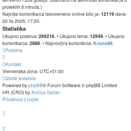
proteklih 5 minuta.)
Najviše korisnika/ca istovremeno online bilo je:
12119
dana
20 lis 2025, 17:20.
Statistika
Ukupno postova:
269216
. • Ukupno tema:
12949
. • Ukupno
korisnika/ca:
2886
. • Najnoviji/a korisnik/ca:
Kruno89
.
Početna
Kontakt
Vremenska zona:
UTC+01:00
Izbriši kolačiće
Powered by
phpBB
® Forum Software © phpBB Limited
HR (CRO) by
Ančica Sečan
Privatnost
|
Uvjeti