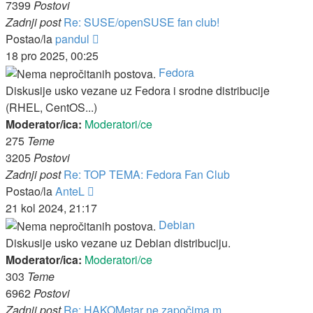
7399
Postovi
Zadnji post
Re: SUSE/openSUSE fan club!
Zadnji
Postao/la
pandul
post
18 pro 2025, 00:25
Fedora
Diskusije usko vezane uz Fedora i srodne distribucije
(RHEL, CentOS...)
Moderator/ica:
Moderatori/ce
275
Teme
3205
Postovi
Zadnji post
Re: TOP TEMA: Fedora Fan Club
Zadnji
Postao/la
AnteL
post
21 kol 2024, 21:17
Debian
Diskusije usko vezane uz Debian distribuciju.
Moderator/ica:
Moderatori/ce
303
Teme
6962
Postovi
Zadnji post
Re: HAKOMetar ne započima m...