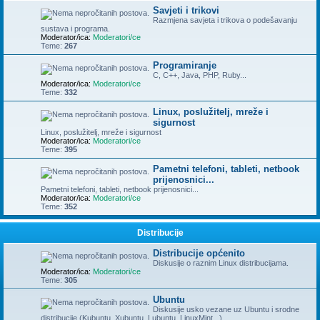
Savjeti i trikovi
Razmjena savjeta i trikova o podešavanju
sustava i programa.
Moderator/ica:
Moderatori/ce
Teme:
267
Programiranje
C, C++, Java, PHP, Ruby...
Moderator/ica:
Moderatori/ce
Teme:
332
Linux, poslužitelj, mreže i
sigurnost
Linux, poslužitelj, mreže i sigurnost
Moderator/ica:
Moderatori/ce
Teme:
395
Pametni telefoni, tableti, netbook
prijenosnici...
Pametni telefoni, tableti, netbook prijenosnici...
Moderator/ica:
Moderatori/ce
Teme:
352
Distribucije
Distribucije općenito
Diskusije o raznim Linux distribucijama.
Moderator/ica:
Moderatori/ce
Teme:
305
Ubuntu
Diskusije usko vezane uz Ubuntu i srodne
distribucije (Kubuntu, Xubuntu, Lubuntu, LinuxMint...)