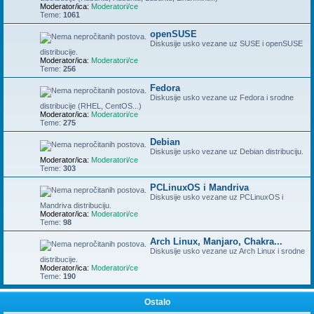
Moderator/ica:
Moderatori/ce
Teme:
1061
openSUSE
Diskusije usko vezane uz SUSE i openSUSE
distribucije.
Moderator/ica:
Moderatori/ce
Teme:
256
Fedora
Diskusije usko vezane uz Fedora i srodne
distribucije (RHEL, CentOS...)
Moderator/ica:
Moderatori/ce
Teme:
275
Debian
Diskusije usko vezane uz Debian distribuciju.
Moderator/ica:
Moderatori/ce
Teme:
303
PCLinuxOS i Mandriva
Diskusije usko vezane uz PCLinuxOS i
Mandriva distribuciju.
Moderator/ica:
Moderatori/ce
Teme:
98
Arch Linux, Manjaro, Chakra...
Diskusije usko vezane uz Arch Linux i srodne
distribucije.
Moderator/ica:
Moderatori/ce
Teme:
190
Ostalo