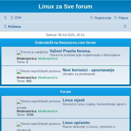
Linux za Sve forum
ČPP
Registracija
Prijava
P
Početna
r
Sada je: 06 kol 2026, 18:14.
e
Dobrodošli na linuxzasve.com forum
t
Važno! Pravila foruma.
r
Obvezno pročitati prije sudjelovanja u diskusijama.
Moderator/ica:
Moderatori/ce
a
Teme:
2
ž
Novi korisnici - upoznavanje
Ukratko se predstavite.
n
Moderator/ica:
Moderatori/ce
Teme:
662
i
k
Forum
Linux vijesti
Novosti iz Linux svijeta. Komentiranje vijesti s
portala.
Moderator/ica:
Moderatori/ce
Teme:
1938
Linux općenito
Razne diskusije o Linuxu, neovisno o
distribuciji.