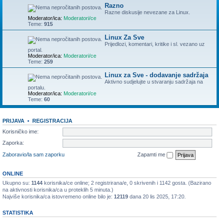
Razno
Razne diskusije nevezane za Linux.
Moderator/ica:
Moderatori/ce
Teme:
915
Linux Za Sve
Prijedlozi, komentari, kritike i sl. vezano uz
portal.
Moderator/ica:
Moderatori/ce
Teme:
259
Linux za Sve - dodavanje sadržaja
Aktivno sudjelujte u stvaranju sadržaja na
portalu.
Moderator/ica:
Moderatori/ce
Teme:
60
PRIJAVA
•
REGISTRACIJA
Korisničko ime:
Zaporka:
Zaboravio/la sam zaporku
Zapamti me
ONLINE
Ukupno su:
1144
korisnika/ce online; 2 registrirana/e, 0 skrivenih i 1142 gosta. (Bazirano
na aktivnosti korisnika/ca u proteklih 5 minuta.)
Najviše korisnika/ca istovremeno online bilo je:
12119
dana 20 lis 2025, 17:20.
STATISTIKA