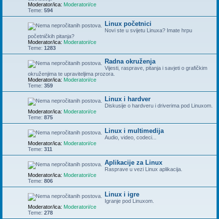
Moderator/ica:
Moderatori/ce
Teme:
594
Linux početnici
Novi ste u svijetu Linuxa? Imate hrpu
početničkih pitanja?
Moderator/ica:
Moderatori/ce
Teme:
1283
Radna okruženja
Vijesti, rasprave, pitanja i savjeti o grafičkim
okruženjima te upraviteljima prozora.
Moderator/ica:
Moderatori/ce
Teme:
359
Linux i hardver
Diskusije o hardveru i driverima pod Linuxom.
Moderator/ica:
Moderatori/ce
Teme:
875
Linux i multimedija
Audio, video, codeci...
Moderator/ica:
Moderatori/ce
Teme:
311
Aplikacije za Linux
Rasprave u vezi Linux aplikacija.
Moderator/ica:
Moderatori/ce
Teme:
806
Linux i igre
Igranje pod Linuxom.
Moderator/ica:
Moderatori/ce
Teme:
278